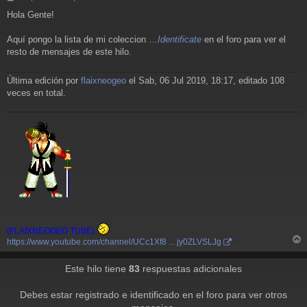
e
Hola Gente!
n
s
a
Aquí pongo la lista de mi coleccion …
Identificate
en el foro para ver el
j
resto de mensajes de este hilo.
e
Última edición por
flaixneogeo
el Sab, 06 Jul 2019, 18:17, editado 108
veces en total.
(FLAIXNEOGEO TUBE)
https://www.youtube.com/channel/UCc1Xf8 ... jy0ZLVSLJg
r
r
Este hilo tiene
83
respuestas adicionales
i
Debes estar registrado e identificado en el foro para ver otros