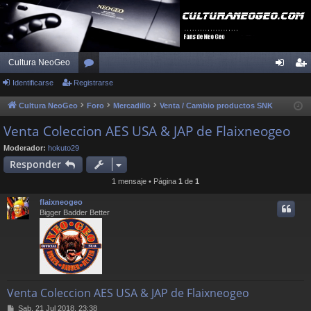
Cultura NeoGeo
Identificarse
Registrarse
or
de
eg
os
nti
ist
Cultura NeoGeo
Foro
Mercadillo
Venta / Cambio productos SNK
fic
ra
Venta Coleccion AES USA & JAP de Flaixneogeo
ar
rs
Moderador:
hokuto29
Responder
se
e
1 mensaje • Página
1
de
1
flaixneogeo
Bigger Badder Better
Venta Coleccion AES USA & JAP de Flaixneogeo
M
Sab, 21 Jul 2018, 23:38