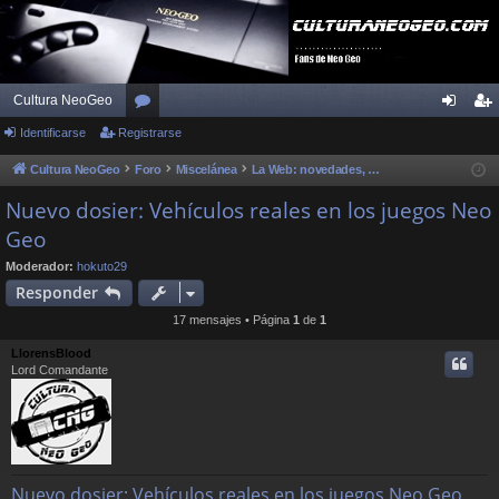
Cultura NeoGeo
Identificarse
Registrarse
or
de
eg
os
nti
ist
Cultura NeoGeo
Foro
Miscelánea
La Web: novedades, dudas y sugerencias
fic
ra
Nuevo dosier: Vehículos reales en los juegos Neo
Geo
ar
rs
se
e
Moderador:
hokuto29
Responder
17 mensajes • Página
1
de
1
LlorensBlood
Lord Comandante
Nuevo dosier: Vehículos reales en los juegos Neo Geo