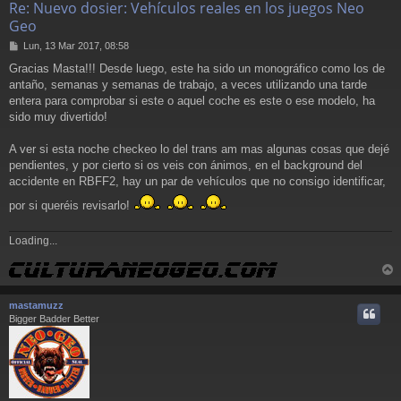
Re: Nuevo dosier: Vehículos reales en los juegos Neo
Geo
M
Lun, 13 Mar 2017, 08:58
e
Gracias Masta!!! Desde luego, este ha sido un monográfico como los de
n
antaño, semanas y semanas de trabajo, a veces utilizando una tarde
s
a
entera para comprobar si este o aquel coche es este o ese modelo, ha
j
sido muy divertido!
e
A ver si esta noche checkeo lo del trans am mas algunas cosas que dejé
pendientes, y por cierto si os veis con ánimos, en el background del
accidente en RBFF2, hay un par de vehículos que no consigo identificar,
por si queréis revisarlo!
Loading...
r
r
mastamuzz
i
Bigger Badder Better