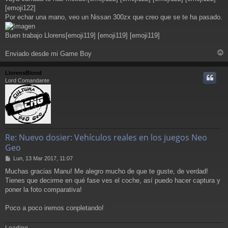
a
[emoji122]
j
Por echar una mano, veo un Nissan 300zx que creo que se te ha pasado.
e
Buen trabajo Llorens[emoji119] [emoji119] [emoji119]
Enviado desde mi Game Boy
r
r
LlorensBlood
i
Lord Comandante
Re: Nuevo dosier: Vehículos reales en los juegos Neo
Geo
M
Lun, 13 Mar 2017, 11:07
e
Muchas gracias Manu! Me alegro mucho de que te guste, de verdad!
n
Tienes que decirme en qué fase ves el coche, así puedo hacer captura y
s
a
poner la foto comparativa!
j
e
Poco a poco iremos conpletando!