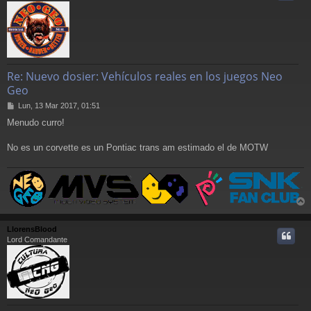
Re: Nuevo dosier: Vehículos reales en los juegos Neo
Geo
M
Lun, 13 Mar 2017, 01:51
e
Menudo curro!
n
s
a
No es un corvette es un Pontiac trans am estimado el de MOTW
j
e
r
r
LlorensBlood
i
Lord Comandante