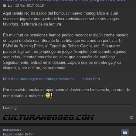
M
Lun, 13 Mar 2017, 00:18
e
Aquí tenéis recién salido del horno, un nuevo monográfico el cual
n
cualquier jugador que guste de leer curiosidades sobre sus juegos
s
a
favoritos, disfrutará de su lectura.
j
e
En multitud de ocasiones hemos podido reconocer algún coche basado
en algún modelo real, durante la partida que veíamos en pantalla. El
BMW de Burning Fight, el Ferrari de Robert Garcia, etc. Sin querer
parecer Jigsaw... os propongo un juego. Simplemente durante algunos
segundos, intentad recordar aquellos que conocéis del catálogo.
Seguidamente, entrad en el dossier. Espero que os entretenga y os
divierta, y por qué no, os sorprenda:
http://culturaneogeo.com/imagenes/vehic ... iculos.htm
Por supuesto, cualquier aportación al dosier será bienvenido, en aras de
completarlo al máximo.
Loading...
r
r
mastamuzz
i
Bigger Badder Better