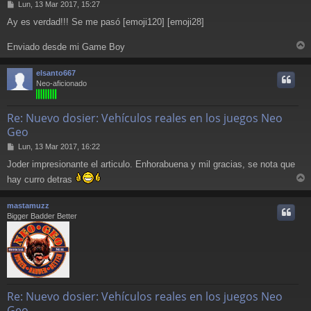
M
Lun, 13 Mar 2017, 15:27
e
Ay es verdad!!! Se me pasó [emoji120] [emoji28]
n
s
a
Enviado desde mi Game Boy
r
j
e
r
elsanto667
i
Neo-aficionado
Re: Nuevo dosier: Vehículos reales en los juegos Neo
Geo
M
Lun, 13 Mar 2017, 16:22
e
Joder impresionante el articulo. Enhorabuena y mil gracias, se nota que
n
s
hay curro detras
a
r
j
r
mastamuzz
e
i
Bigger Badder Better
Re: Nuevo dosier: Vehículos reales en los juegos Neo
Geo