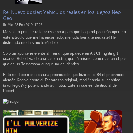
Re: Nuevo dosier: Vehículos reales en los juegos Neo
Geo
M
Mié, 23 Ene 2019, 17:23
e
Me vais a permitir reflotar este post para que haga mi pequeño aporte a
n
este artículo que me ha encantado, menuda faena te pegaste! He
s
a
disfrutado muchísimo leyéndolo.
j
e
Solo un apunte referente al Ferrari que aparece en Art Of Fighting 1
cuando Robert va de una fase a otra, que tú mismo comentas en el post
que es un Testarossa aunque no es idéntico.
Esto se debe a que es una preparación que hizo en el 84 el preparador
alemán Koenig sobre el Testarossa original, modificando su estética
(sacrilegio?) y potenciando su motor. Este sí que es idéntico al de
Robert.