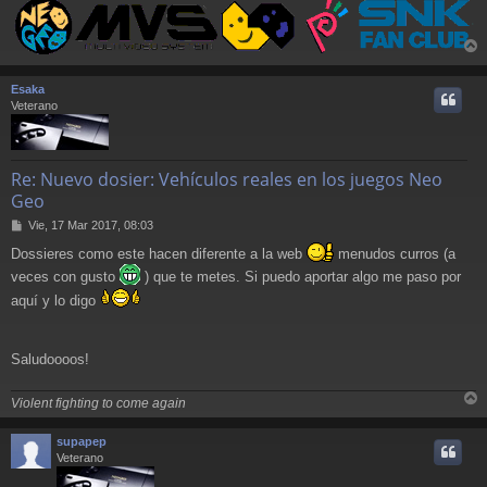
r
r
Esaka
i
Veterano
Re: Nuevo dosier: Vehículos reales en los juegos Neo
Geo
M
Vie, 17 Mar 2017, 08:03
e
Dossieres como este hacen diferente a la web
menudos curros (a
n
s
veces con gusto
) que te metes. Si puedo aportar algo me paso por
a
aquí y lo digo
j
e
Saludoooos!
Violent fighting to come again
r
r
supapep
i
Veterano