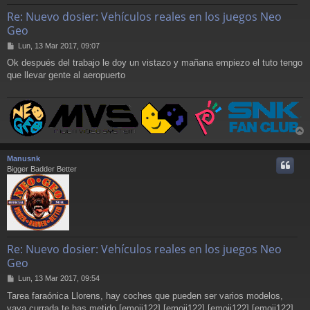
Re: Nuevo dosier: Vehículos reales en los juegos Neo
Geo
M
Lun, 13 Mar 2017, 09:07
e
Ok después del trabajo le doy un vistazo y mañana empiezo el tuto tengo
n
que llevar gente al aeropuerto
s
a
j
e
r
r
Manusnk
i
Bigger Badder Better
Re: Nuevo dosier: Vehículos reales en los juegos Neo
Geo
M
Lun, 13 Mar 2017, 09:54
e
Tarea faraónica Llorens, hay coches que pueden ser varios modelos,
n
vaya currada te has metido.[emoji122] [emoji122] [emoji122] [emoji122]
s