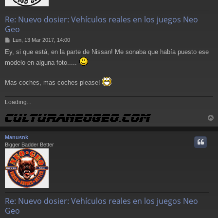
Re: Nuevo dosier: Vehículos reales en los juegos Neo
Geo
M
Lun, 13 Mar 2017, 14:00
e
Ey, si que está, en la parte de Nissan! Me sonaba que había puesto ese
n
s
modelo en alguna foto.....
a
j
Mas coches, mas coches please!
e
Loading...
r
r
Manusnk
i
Bigger Badder Better
Re: Nuevo dosier: Vehículos reales en los juegos Neo
Geo