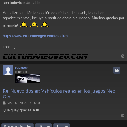
a
sea todavía más fiable!
j
e
Actualizo también la sección de créditos de la web, la cual en
agradecimientos, incluye a partir de ahora a supapep. Muchas gracias por
el aporte!
https://www.culturaneogeo.com/creditos
Loading...
r
r
supapep
i
Veterano
Re: Nuevo dosier: Vehículos reales en los juegos Neo
Geo
M
Vie, 15 Feb 2019, 15:08
e
Que guay gracias a ti!
n
s
r
a
j
r
Responder