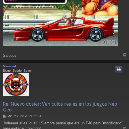
Saludos!
r
r
Manusnk
i
Bigger Badder Better
Re: Nuevo dosier: Vehículos reales en los juegos Neo
Geo
M
Mié, 23 Ene 2019, 21:51
e
Jodeeeer si es igual!!! Siempre pensé que era un F40 pero "modificado"
n
para evitar el copyright
s