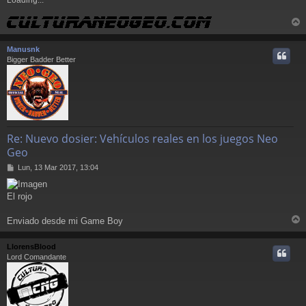
Loading...
r
r
Manusnk
i
Bigger Badder Better
Re: Nuevo dosier: Vehículos reales en los juegos Neo
Geo
M
Lun, 13 Mar 2017, 13:04
e
n
El rojo
s
a
j
Enviado desde mi Game Boy
e
r
r
LlorensBlood
i
Lord Comandante