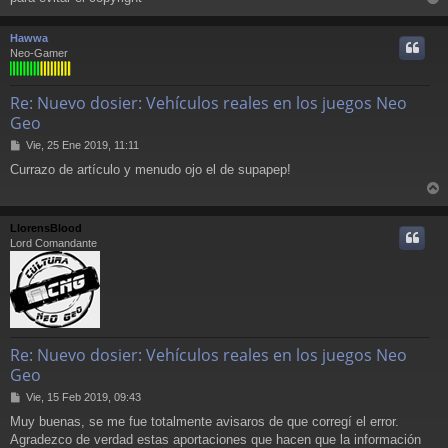
r
a
j
r
Hawwa
e
i
Neo-Gamer
Re: Nuevo dosier: Vehículos reales en los juegos Neo
Geo
M
Vie, 25 Ene 2019, 11:11
e
Currazo de artículo y menudo ojo el de supapep!
n
s
r
a
j
r
LlorensBlood
e
i
Lord Comandante
Re: Nuevo dosier: Vehículos reales en los juegos Neo
Geo
M
Vie, 15 Feb 2019, 09:43
e
Muy buenas, se me fue totalmente avisaros de que corregí el error.
n
Agradezco de verdad estas aportaciones que hacen que la información
s