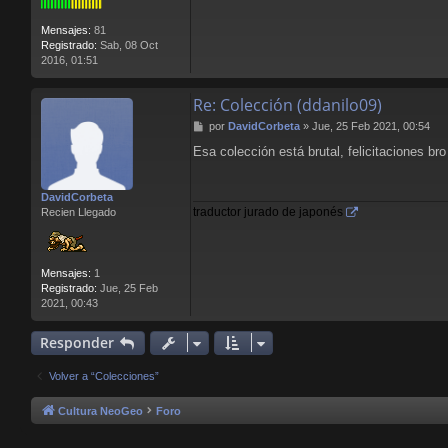
Mensajes:
81
Registrado:
Sab, 08 Oct
2016, 01:51
Re: Colección (ddanilo09)
M
por
DavidCorbeta
»
Jue, 25 Feb 2021, 00:54
e
Esa colección está brutal, felicitaciones bro
n
s
a
DavidCorbeta
j
traductor jurado de japonés
Recien Llegado
e
Mensajes:
1
Registrado:
Jue, 25 Feb
2021, 00:43
Responder
Volver a “Colecciones”
Cultura NeoGeo
Foro