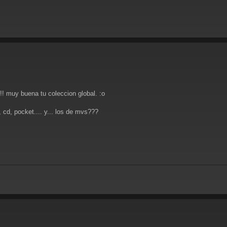
!! muy buena tu coleccion global. :o
cd, pocket.... y... los de mvs???