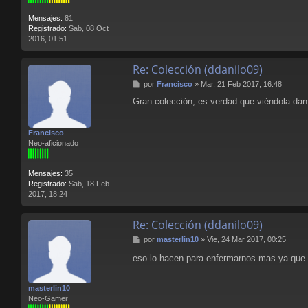
Mensajes:
81
Registrado:
Sab, 08 Oct
2016, 01:51
Re: Colección (ddanilo09)
M
por
Francisco
»
Mar, 21 Feb 2017, 16:48
e
Gran colección, es verdad que viéndola dan
n
s
a
Francisco
j
Neo-aficionado
e
Mensajes:
35
Registrado:
Sab, 18 Feb
2017, 18:24
Re: Colección (ddanilo09)
M
por
masterlin10
»
Vie, 24 Mar 2017, 00:25
e
eso lo hacen para enfermarnos mas ya que
n
s
a
masterlin10
j
Neo-Gamer
e