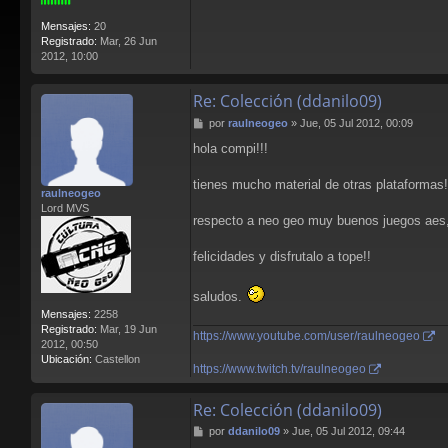
Mensajes:
20
Registrado:
Mar, 26 Jun
2012, 10:00
Re: Colección (ddanilo09)
M
por
raulneogeo
»
Jue, 05 Jul 2012, 00:09
e
hola compi!!!
n
s
a
tienes mucho material de otras plataformas!
raulneogeo
j
Lord MVS
e
respecto a neo geo muy buenos juegos aes, 
felicidades y disfrutalo a tope!!
saludos.
Mensajes:
2258
Registrado:
Mar, 19 Jun
https://www.youtube.com/user/raulneogeo
2012, 00:50
Ubicación:
Castellon
https://www.twitch.tv/raulneogeo
Re: Colección (ddanilo09)
M
por
ddanilo09
»
Jue, 05 Jul 2012, 09:44
e