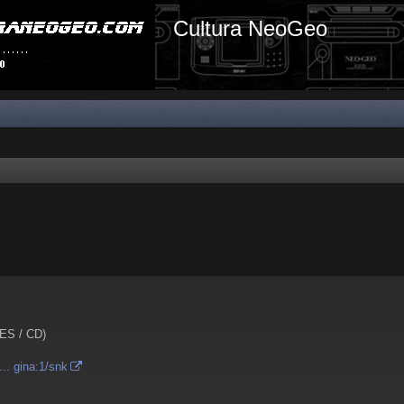
Cultura NeoGeo
AES / CD)
.. gina:1/snk