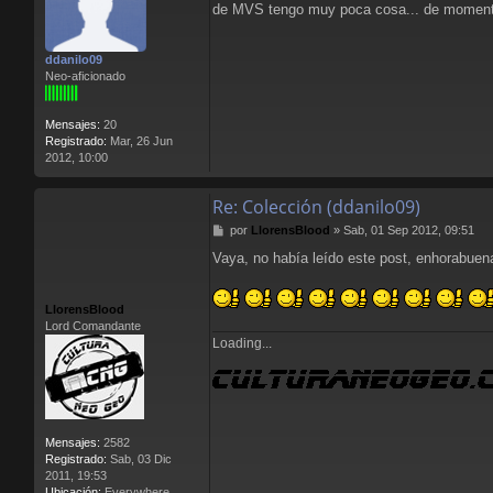
de MVS tengo muy poca cosa... de momento 
n
s
a
ddanilo09
j
Neo-aficionado
e
Mensajes:
20
Registrado:
Mar, 26 Jun
2012, 10:00
Re: Colección (ddanilo09)
M
por
LlorensBlood
»
Sab, 01 Sep 2012, 09:51
e
Vaya, no había leído este post, enhorabuena
n
s
a
LlorensBlood
j
Lord Comandante
e
Loading...
Mensajes:
2582
Registrado:
Sab, 03 Dic
2011, 19:53
Ubicación:
Everywhere