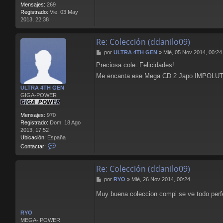
Mensajes:
269
Registrado:
Vie, 03 May
2013, 22:38
Re: Colección (ddanilo09)
M
por
ULTRA 4TH GEN
»
Mié, 05 Nov 2014, 00:24
e
Preciosa cole. Felicidades!
n
s
Me encanta ese Mega CD 2 Japo IMPOL
a
ULTRA 4TH GEN
j
GIGA-POWER
e
Mensajes:
970
Registrado:
Dom, 18 Ago
2013, 17:52
Ubicación:
España
C
Contactar:
o
n
Re: Colección (ddanilo09)
t
a
M
por
RYO
»
Mié, 26 Nov 2014, 00:24
c
e
t
Muy buena coleccion compi se ve todo perfe
n
a
s
r
a
U
RYO
j
L
MEGA- POWER