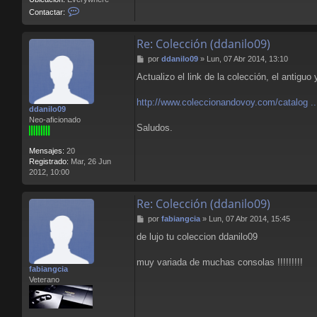
C
Contactar:
o
n
Re: Colección (ddanilo09)
t
a
M
por
ddanilo09
»
Lun, 07 Abr 2014, 13:10
c
e
t
Actualizo el link de la colección, el antig
n
a
s
r
a
http://www.coleccionandovoy.com/catalog ..
L
ddanilo09
j
l
Neo-aficionado
e
o
Saludos.
r
e
Mensajes:
20
n
Registrado:
Mar, 26 Jun
s
2012, 10:00
B
l
o
Re: Colección (ddanilo09)
o
M
por
fabiangcia
»
Lun, 07 Abr 2014, 15:45
d
e
de lujo tu coleccion ddanilo09
n
s
a
muy variada de muchas consolas !!!!!!!!!
fabiangcia
j
Veterano
e