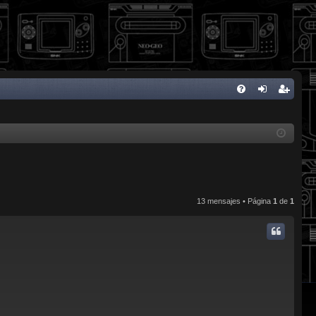
FA
de
eg
Q
nti
ist
fic
ra
ar
rs
se
e
13 mensajes • Página
1
de
1