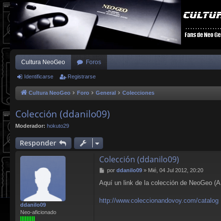
Cultura NeoGeo
Foros
Identificarse
Registrarse
Cultura NeoGeo
Foro
General
Colecciones
Colección (ddanilo09)
Moderador:
hokuto29
Responder
Colección (ddanilo09)
M
por
ddanilo09
»
Mié, 04 Jul 2012, 20:20
e
Aquí un link de la colección de NeoGeo (
n
s
a
http://www.coleccionandovoy.com/catalog .
ddanilo09
j
Neo-aficionado
e