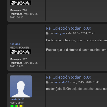
e
T
R
A
Mensajes:
726
4
Registrado:
Mar, 19 Jun
T
2012, 00:12
H
G
E
Re: Colección (ddanilo09)
N
M
por
neo.geo
»
Mié, 03 Dic 2014, 20:41
e
Pedazo de colección, con muchos sistemas y
n
s
neo.geo
a
MEGA- POWER
Espero que la disfrutes durante mucho tiem
j
e
Mensajes:
517
Registrado:
Lun, 18 Jun
2012, 23:00
Re: Colección (ddanilo09)
M
por
masterlin10
»
Lun, 05 Dic 2016, 01:43
e
traidor (ddanilo09) deja de enseñar estas
n
s
a
masterlin10
j
Neo-Gamer
e