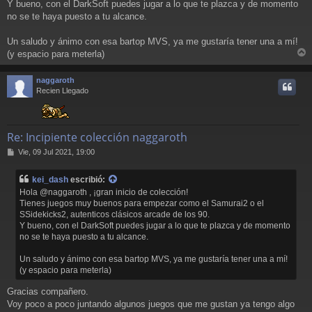
j
Y bueno, con el DarkSoft puedes jugar a lo que te plazca y de momento
e
no se te haya puesto a tu alcance.
Un saludo y ánimo con esa bartop MVS, ya me gustaría tener una a mí!
(y espacio para meterla)
r
r
naggaroth
i
Recien Llegado
Re: Incipiente colección naggaroth
M
Vie, 09 Jul 2021, 19:00
e
n
kei_dash
escribió:
s
Hola @naggaroth , ¡gran inicio de colección!
a
Tienes juegos muy buenos para empezar como el Samurai2 o el
j
SSidekicks2, autenticos clásicos arcade de los 90.
e
Y bueno, con el DarkSoft puedes jugar a lo que te plazca y de momento
no se te haya puesto a tu alcance.
Un saludo y ánimo con esa bartop MVS, ya me gustaría tener una a mí!
(y espacio para meterla)
Gracias compañero.
Voy poco a poco juntando algunos juegos que me gustan ya tengo algo