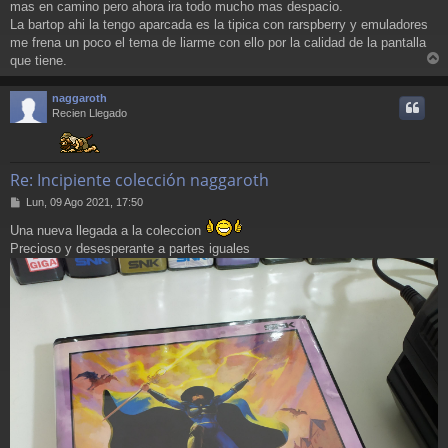
mas en camino pero ahora ira todo mucho mas despacio.
La bartop ahi la tengo aparcada es la tipica con rarspberry y emuladores
me frena un poco el tema de liarme con ello por la calidad de la pantalla
que tiene.
r
r
naggaroth
i
Recien Llegado
Re: Incipiente colección naggaroth
M
Lun, 09 Ago 2021, 17:50
e
Una nueva llegada a la coleccion
n
s
Precioso y desesperante a partes iguales
a
j
e