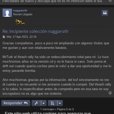
Felicidades de nuevo y disculpa que no es mi intención darte el día.
r
r
naggaroth
i
Recien Llegado
Re: Incipiente colección naggaroth
M
Mar, 17 Ago 2021, 22:16
e
Gracias compañeros. poco a poco iré ampliando con algunos títulos que
n
me gustan y aun son relativamente baratos.
s
a
j
MrTurk el thrash rally ha sido un redescubrimiento total para mi. Lo tuve
e
muchísimos años en la versión cd y no le hacia ni caso. Solo ponía el
drift out cuando quería coches pero le volví a dar una oportunidad y me lo
estoy pasando bomba.
Alvi muchisimas gracias por la información. del kof sinceramente no me
di cuenta y no recuerdo si me avisaron cuando lo compré. Del thrash rally
si lo sabia. lo especificaban antes de comprarlo pero en esa tara no soy
escrupuloso no es algo que me moleste.
r
r
Responder
i
7 mensajes • Página
1
de
1
Este sitio web utiliza cookies para asegurar que