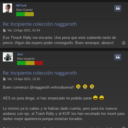
r
MrTurk
i
Neo-Gamer
Re: Incipiente colección naggaroth
M
Vie, 13 Ago 2021, 01:44
e
Ese Thrash Rally me encanta. Una pena que este subiendo tanto de
n
precio. Algun dia espero poder conseguirlo. Buen arranque, abrazo!
s
r
a
j
r
Alvi
e
i
Neo-experto
Re: Incipiente colección naggaroth
M
Vie, 13 Ago 2021, 13:16
e
Buen comienzo @naggaroth enhorabuena!!
n
s
a
AES es pura droga, si has empezado no podrás parar
j
e
Lo mismo ya lo sabes y te habías dado cuenta, pero para los nuevos
andaros con ojo, al Trash Rally y al KOF los han recortado los insert para
darles mejor apariencia porque estarían tocados.