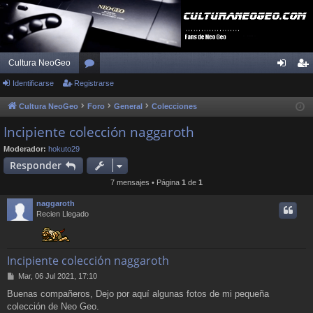
Cultura NeoGeo
Identificarse
Registrarse
or
de
eg
os
nti
ist
Cultura NeoGeo
Foro
General
Colecciones
fic
ra
Incipiente colección naggaroth
ar
rs
Moderador:
hokuto29
Responder
se
e
7 mensajes • Página
1
de
1
naggaroth
Recien Llegado
Incipiente colección naggaroth
M
Mar, 06 Jul 2021, 17:10
e
Buenas compañeros, Dejo por aquí algunas fotos de mi pequeña
n
colección de Neo Geo.
s