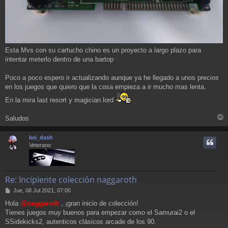
Esta Mvs con su cartucho chino es un proyecto a largo plazo para
intentar meterlo dentro de una bartop
Poco a poco espero ir actualizando aunque ya he llegado a unos precios
en los juegos que quiero que la cosa empieza a ir mucho mas lenta.
En la mira last resort y magician lord
Saludos
r
r
kei_dash
i
Veterano
Re: Incipiente colección naggaroth
M
Jue, 08 Jul 2021, 07:00
e
Hola
@naggaroth
, ¡gran inicio de colección!
n
Tienes juegos muy buenos para empezar como el Samurai2 o el
s
a
SSidekicks2, autenticos clásicos arcade de los 90.