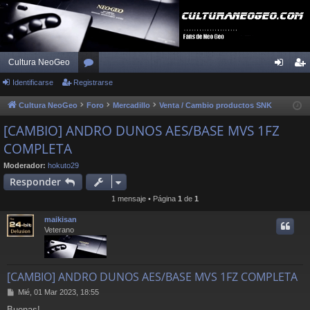
Cultura NeoGeo
Identificarse
Registrarse
or
de
eg
os
nti
ist
Cultura NeoGeo
Foro
Mercadillo
Venta / Cambio productos SNK
fic
ra
[CAMBIO] ANDRO DUNOS AES/BASE MVS 1FZ
COMPLETA
ar
rs
se
e
Moderador:
hokuto29
Responder
1 mensaje • Página
1
de
1
maikisan
Veterano
[CAMBIO] ANDRO DUNOS AES/BASE MVS 1FZ COMPLETA
M
Mié, 01 Mar 2023, 18:55
e
Buenas!