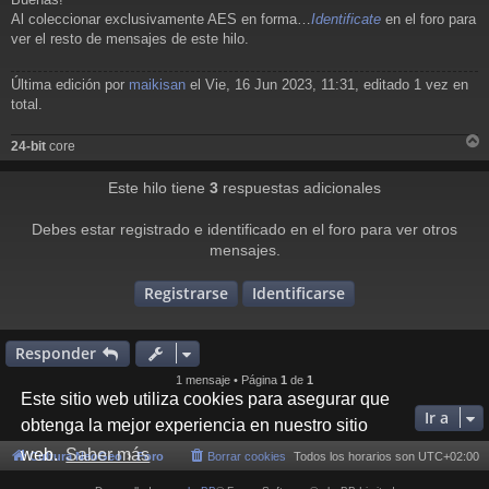
n
Al coleccionar exclusivamente AES en forma…
Identificate
en el foro para
s
a
ver el resto de mensajes de este hilo.
j
e
Última edición por
maikisan
el Vie, 16 Jun 2023, 11:31, editado 1 vez en
total.
24-bit
core
r
r
Este hilo tiene
3
respuestas adicionales
i
Debes estar registrado e identificado en el foro para ver otros
mensajes.
Registrarse
Identificarse
Responder
1 mensaje • Página
1
de
1
Este sitio web utiliza cookies para asegurar que
Ir a
obtenga la mejor experiencia en nuestro sitio
web.
Saber más
Cultura NeoGeo
Foro
Borrar cookies
Todos los horarios son
UTC+02:00