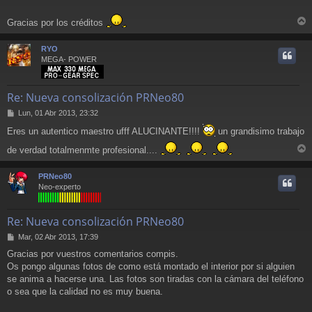
s
a
Gracias por los créditos
j
r
e
r
RYO
i
MEGA- POWER
Re: Nueva consolización PRNeo80
M
Lun, 01 Abr 2013, 23:32
e
Eres un autentico maestro ufff ALUCINANTE!!!!
un grandisimo trabajo
n
s
de verdad totalmenmte profesional....
a
r
j
r
e
PRNeo80
i
Neo-experto
Re: Nueva consolización PRNeo80
M
Mar, 02 Abr 2013, 17:39
e
Gracias por vuestros comentarios compis.
n
Os pongo algunas fotos de como está montado el interior por si alguien
s
a
se anima a hacerse una. Las fotos son tiradas con la cámara del teléfono
j
o sea que la calidad no es muy buena.
e