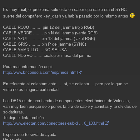
Es muy fácil, el problema solo está en saber que cable era el SYNC,
suerte del compañero key_dash ya había pasado por lo mismo antes
CABLE ROJO ......... pin 12 del jamma (rojo RGB)
CABLE VERDE ........ pin N del jamma (verde RGB)
CABLE AZUL ......... pin 13 del jamma ( azul RGB)
CABLE GRIS ......... pin P del jamma (SYNC)
CABLE AMARILLO ... NO SE USA
CABLE NEGRO ....... cualquier masa del jamma
Para mas información aquí:
http://www.briconsola.com/esp/neos.htm
En referente al calentamiento..... si, se calienta.... pero por lo que he
visto no es ninguna barbaridad.
Los DB15 es de una tienda de componentes electrónicos de Valencia,
van muy bien porqué solo pones la tira de cable y aprietas y te olvidas de
soldaduras.
Te dejo el link también:
http://www.electan.com/conectores-sub-d ... 0_103.html
Espero que te sirva de ayuda.