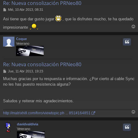
Re: Nueva consolización PRNeo80
M
Mié, 10 Abr 2013, 08:31
e
Asi tiene que dar gusto jugar
, que la disfrutes mucho, te ha quedado
n
s
impresionante
a
r
j
r
e
Coque
i
Veterano
Re: Nueva consolización PRNeo80
M
Jue, 11 Abr 2013, 19:23
e
Muchas gracias por tu respuesta e información. ¿Por cierto al cable Sync
n
no les has puesto resistencia alguna?
s
a
j
e
Saludos y reiterar mis agradecimientos.
http://matrixhifi.com/foro/viewtopic.ph ... 851#164851
r
r
davidvaldivia
i
Veterano