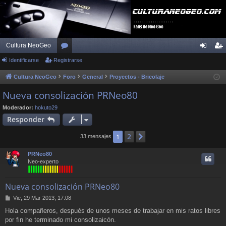
Cultura NeoGeo
Identificarse
Registrarse
or
de
eg
os
nti
ist
Cultura NeoGeo
Foro
General
Proyectos - Bricolaje
fic
ra
Nueva consolización PRNeo80
ar
rs
Moderador:
hokuto29
Responder
se
e
2
1
Siguiente
33 mensajes
PRNeo80
Neo-experto
Nueva consolización PRNeo80
M
Vie, 29 Mar 2013, 17:08
e
Hola compañeros, después de unos meses de trabajar en mis ratos libres
n
por fin he terminado mi consolizaicón.
s