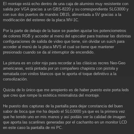
El montaje está echo dentro de una caja de aluminio muy resistente con
salida por VGA gracias a un GBS-8220 y su correspondiente SLG3000 y
con sus dos puertos de mandos DB15, alimentada a 5V gracias a la
modificación del estereo de la placa MV-1C.
Por la parte de debajo de la base se pueden ajustar los potenciometros
de colores RGB y acceder al menú del upscaler para trastear las distintas
configuraciones de salida de video que tiene, sin olvidar un suich para
acceder al menú de la placa MVS el cual se tiene que mantener
presionado cuando se da al interruptor de encendido.
La pintura es en color rojo para recordar a las clásicas recres Neo-Geo
americanas, està pintada por un compañero chapista con pistola y
rematada con vinilos blancos que le aporta el toque definitivo a la
consolización.
Quizás de lo único que me arrepiento es de haber puesto este porta leds
que creo que rompe la estética minimalista del montaje.
He puesto dos capturas de la pantalla para dejar constancia del buen
sabor de boca que me ha dejado el SLG3000 ya que es la primera vez
que he tenido uno en mis manos y así podáis ver la calidad de imagen
que aporta las scanlines generadas por el cacharrito en un monitor LCD
en este caso la pantalla de mi PC.