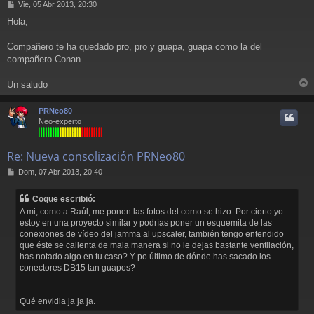
M
Vie, 05 Abr 2013, 20:30
e
Hola,
n
s
a
Compañero te ha quedado pro, pro y guapa, guapa como la del
j
compañero Conan.
e
Un saludo
r
r
PRNeo80
i
Neo-experto
Re: Nueva consolización PRNeo80
M
Dom, 07 Abr 2013, 20:40
e
n
Coque escribió:
s
A mi, como a Raúl, me ponen las fotos del como se hizo. Por cierto yo
a
estoy en una proyecto similar y podrías poner un esquemita de las
j
conexiones de vídeo del jamma al upscaler, también tengo entendido
e
que éste se calienta de mala manera si no le dejas bastante ventilación,
has notado algo en tu caso? Y po último de dónde has sacado los
conectores DB15 tan guapos?
Qué envidia ja ja ja.