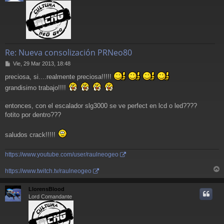
Re: Nueva consolización PRNeo80
M
Vie, 29 Mar 2013, 18:48
e
preciosa, si....realmente preciosa!!!!!
n
s
grandisimo trabajo!!!!
a
j
entonces, con el escalador slg3000 se ve perfect en lcd o led????
e
fotito por dentro???
saludos crack!!!!!
https://www.youtube.com/user/raulneogeo
https://www.twitch.tv/raulneogeo
r
r
LlorensBlood
i
Lord Comandante