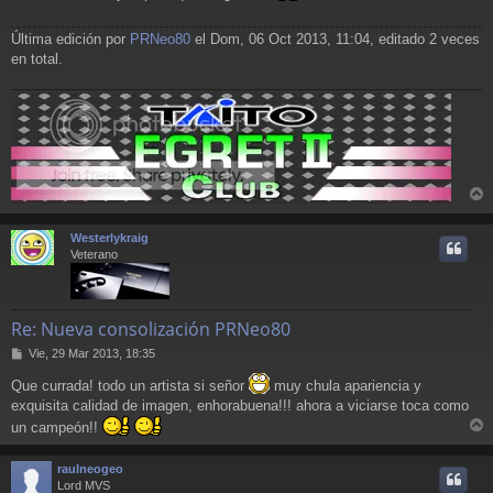
Última edición por
PRNeo80
el Dom, 06 Oct 2013, 11:04, editado 2 veces
en total.
r
r
Westerlykraig
i
Veterano
Re: Nueva consolización PRNeo80
M
Vie, 29 Mar 2013, 18:35
e
Que currada! todo un artista si señor
muy chula apariencia y
n
s
exquisita calidad de imagen, enhorabuena!!! ahora a viciarse toca como
a
un campeón!!
j
r
e
r
raulneogeo
i
Lord MVS