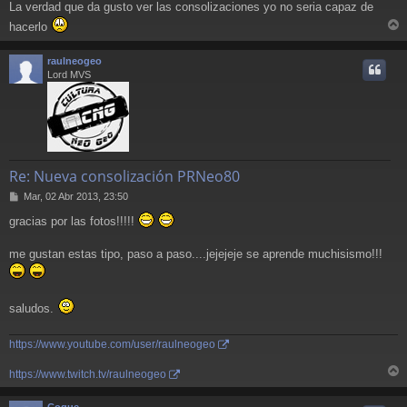
La verdad que da gusto ver las consolizaciones yo no seria capaz de
n
s
hacerlo
a
r
j
r
raulneogeo
e
i
Lord MVS
Re: Nueva consolización PRNeo80
M
Mar, 02 Abr 2013, 23:50
e
gracias por las fotos!!!!!
n
s
a
me gustan estas tipo, paso a paso....jejejeje se aprende muchisismo!!!
j
e
saludos.
https://www.youtube.com/user/raulneogeo
https://www.twitch.tv/raulneogeo
r
r
Coque