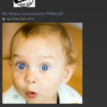
Re: Nueva consolización PRNeo80
M
Vie, 29 Mar 2013, 20:16
e
n
s
a
j
e