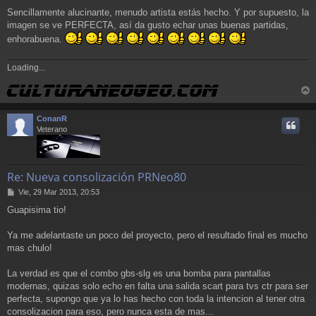
Sencillamente alucinante, menudo artista estás hecho. Y por supuesto, la
imagen se ve PERFECTA, así da gusto echar unas buenas partidas,
enhorabuena.
Loading...
r
r
ConanR
i
Veterano
Re: Nueva consolización PRNeo80
M
Vie, 29 Mar 2013, 20:53
e
Guapisima tio!
n
s
a
Ya me adelantaste un poco del proyecto, pero el resultado final es mucho
j
mas chulo!
e
La verdad es que el combo gbs-slg es una bomba para pantallas
modernas, quizas solo echo en falta una salida scart para tvs ctr para ser
perfecta, supongo que ya lo has hecho con toda la intencion al tener otra
consolizacion para eso, pero nunca esta de mas...