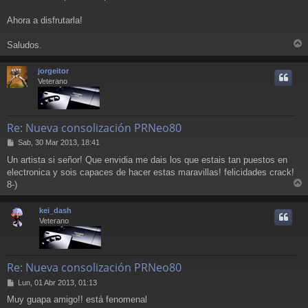
Ahora a disfrutarla!
Saludos.
r
r
jorgeitor
i
Veterano
Re: Nueva consolización PRNeo80
M
Sab, 30 Mar 2013, 18:41
e
Un artista si señor! Que envidia me dais los que estais tan puestos en
n
electronica y sois capaces de hacer estas maravillas! felicidades crack!
s
a
8-)
r
j
e
r
kei_dash
i
Veterano
Re: Nueva consolización PRNeo80
M
Lun, 01 Abr 2013, 01:13
e
Muy guapa amigo!! está fenomenal
n