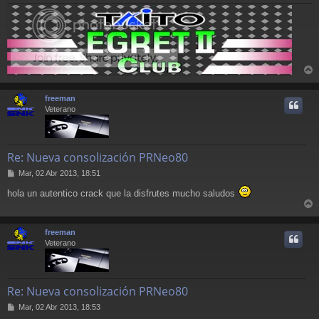
r
r
freeman
i
Veterano
Re: Nueva consolización PRNeo80
M
Mar, 02 Abr 2013, 18:51
e
hola un autentico crack que la disfrutes mucho saludos
n
s
r
a
j
r
freeman
e
i
Veterano
Re: Nueva consolización PRNeo80
M
Mar, 02 Abr 2013, 18:53
e