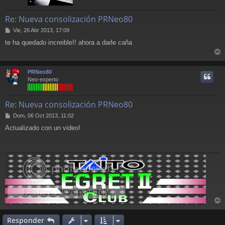
Re: Nueva consolización PRNeo80
M
Vie, 26 Abr 2013, 17:09
e
te ha quedado increible!! ahora a darle caña
n
s
r
a
j
r
PRNeo80
e
i
Neo-experto
Re: Nueva consolización PRNeo80
M
Dom, 06 Oct 2013, 11:02
e
Actualizado con un video!
n
s
a
j
e
r
r
Responder
i