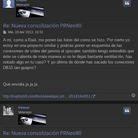
i
Veterano
Re: Nueva consolización PRNeo80
M
Mié, 03 Abr 2013, 10:32
e
A mi, como a Raúl, me ponen las fotos del como se hizo. Por cierto yo
n
estoy en una proyecto similar y podrías poner un esquemita de las
s
a
conexiones de vídeo del jamma al upscaler, también tengo entendido que
j
éste se calienta de mala manera si no le dejas bastante ventilación, has
e
notado algo en tu caso? Y po último de dónde has sacado los conectores
DB15 tan guapos?
Qué envidia ja ja ja.
http://matrixhifi.com/foro/viewtopic.ph ... 851#164851
r
r
fremen
i
Veterano
Re: Nueva consolización PRNeo80