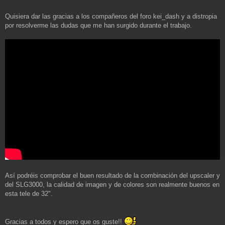
Quisiera dar las gracias a los compañeros del foro kei_dash y a distropia
por resolverme las dudas que me han surgido durante el trabajo.
Así podréis comprobar el buen resultado de la combinación del upscaler y
del SLG3000, la calidad de imagen y de colores son realmente buenos en
esta tele de 32".
Gracias a todos y espero que os guste!!