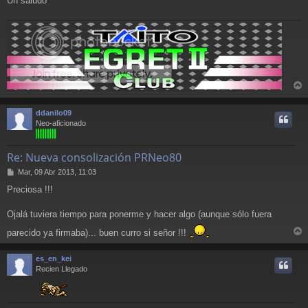
Un saludo
r
r
ddanilo09
i
Neo-aficionado
Re: Nueva consolización PRNeo80
M
Mar, 09 Abr 2013, 11:03
e
Preciosa !!!
n
s
a
Ojalá tuviera tiempo para ponerme y hacer algo (aunque sólo fuera
j
parecido ya firmaba)... buen curro si señor !!!
e
r
r
es_en_kei
i
Recien Llegado