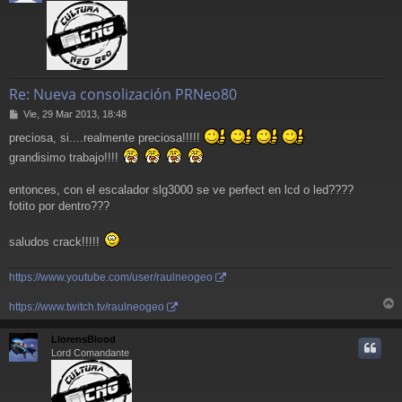
Re: Nueva consolización PRNeo80
M
Vie, 29 Mar 2013, 18:48
e
preciosa, si....realmente preciosa!!!!!
n
s
grandisimo trabajo!!!!
a
j
entonces, con el escalador slg3000 se ve perfect en lcd o led????
e
fotito por dentro???
saludos crack!!!!!
https://www.youtube.com/user/raulneogeo
https://www.twitch.tv/raulneogeo
r
r
LlorensBlood
i
Lord Comandante