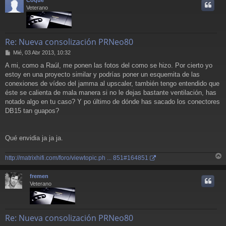
i
Veterano
Re: Nueva consolización PRNeo80
M
Mié, 03 Abr 2013, 10:32
e
A mi, como a Raúl, me ponen las fotos del como se hizo. Por cierto yo
n
estoy en una proyecto similar y podrías poner un esquemita de las
s
a
conexiones de vídeo del jamma al upscaler, también tengo entendido que
j
éste se calienta de mala manera si no le dejas bastante ventilación, has
e
notado algo en tu caso? Y po último de dónde has sacado los conectores
DB15 tan guapos?
Qué envidia ja ja ja.
http://matrixhifi.com/foro/viewtopic.ph ... 851#164851
r
r
fremen
i
Veterano
Re: Nueva consolización PRNeo80