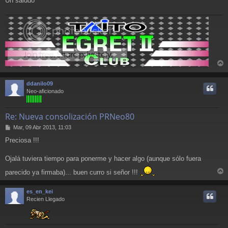
Un saludo
r
r
ddanilo09
i
Neo-aficionado
Re: Nueva consolización PRNeo80
M
Mar, 09 Abr 2013, 11:03
e
Preciosa !!!
n
s
a
Ojalá tuviera tiempo para ponerme y hacer algo (aunque sólo fuera
j
parecido ya firmaba)... buen curro si señor !!!
e
r
r
es_en_kei
i
Recien Llegado