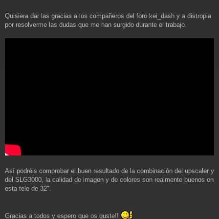
Quisiera dar las gracias a los compañeros del foro kei_dash y a distropia
por resolverme las dudas que me han surgido durante el trabajo.
Así podréis comprobar el buen resultado de la combinación del upscaler y
del SLG3000, la calidad de imagen y de colores son realmente buenos en
esta tele de 32".
Gracias a todos y espero que os guste!!