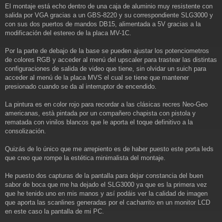
El montaje está echo dentro de una caja de aluminio muy resistente con
salida por VGA gracias a un GBS-8220 y su correspondiente SLG3000 y
con sus dos puertos de mandos DB15, alimentada a 5V gracias a la
modificación del estereo de la placa MV-1C.
Por la parte de debajo de la base se pueden ajustar los potenciometros
de colores RGB y acceder al menú del upscaler para trastear las distintas
configuraciones de salida de video que tiene, sin olvidar un suich para
acceder al menú de la placa MVS el cual se tiene que mantener
presionado cuando se da al interruptor de encendido.
La pintura es en color rojo para recordar a las clásicas recres Neo-Geo
americanas, està pintada por un compañero chapista con pistola y
rematada con vinilos blancos que le aporta el toque definitivo a la
consolización.
Quizás de lo único que me arrepiento es de haber puesto este porta leds
que creo que rompe la estética minimalista del montaje.
He puesto dos capturas de la pantalla para dejar constancia del buen
sabor de boca que me ha dejado el SLG3000 ya que es la primera vez
que he tenido uno en mis manos y así podáis ver la calidad de imagen
que aporta las scanlines generadas por el cacharrito en un monitor LCD
en este caso la pantalla de mi PC.