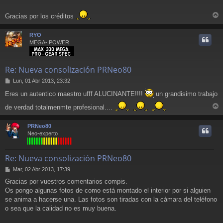
s
a
Gracias por los créditos
j
r
e
r
RYO
i
MEGA- POWER
Re: Nueva consolización PRNeo80
M
Lun, 01 Abr 2013, 23:32
e
Eres un autentico maestro ufff ALUCINANTE!!!!
un grandisimo trabajo
n
s
de verdad totalmenmte profesional....
a
r
j
r
e
PRNeo80
i
Neo-experto
Re: Nueva consolización PRNeo80
M
Mar, 02 Abr 2013, 17:39
e
Gracias por vuestros comentarios compis.
n
Os pongo algunas fotos de como está montado el interior por si alguien
s
a
se anima a hacerse una. Las fotos son tiradas con la cámara del teléfono
j
o sea que la calidad no es muy buena.
e