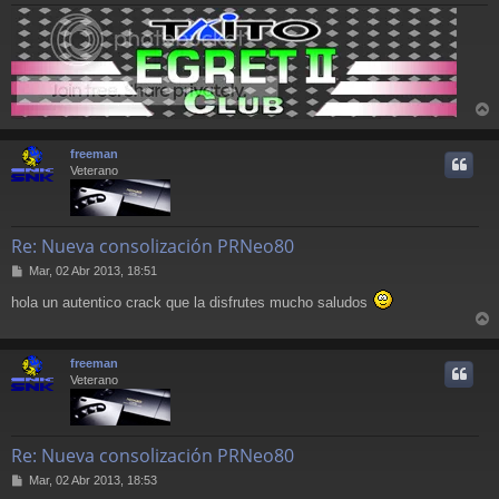
r
r
freeman
i
Veterano
Re: Nueva consolización PRNeo80
M
Mar, 02 Abr 2013, 18:51
e
hola un autentico crack que la disfrutes mucho saludos
n
s
r
a
j
r
freeman
e
i
Veterano
Re: Nueva consolización PRNeo80
M
Mar, 02 Abr 2013, 18:53
e