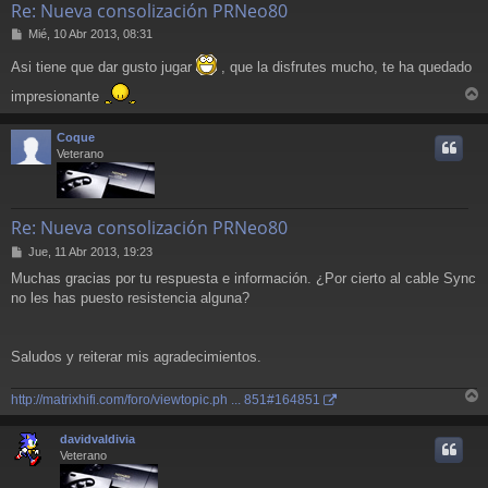
Re: Nueva consolización PRNeo80
M
Mié, 10 Abr 2013, 08:31
e
Asi tiene que dar gusto jugar
, que la disfrutes mucho, te ha quedado
n
s
impresionante
a
r
j
r
e
Coque
i
Veterano
Re: Nueva consolización PRNeo80
M
Jue, 11 Abr 2013, 19:23
e
Muchas gracias por tu respuesta e información. ¿Por cierto al cable Sync
n
no les has puesto resistencia alguna?
s
a
j
e
Saludos y reiterar mis agradecimientos.
http://matrixhifi.com/foro/viewtopic.ph ... 851#164851
r
r
davidvaldivia
i
Veterano