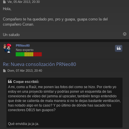
M
Vie, 05 Abr 2013, 20:30
e
Hola,
n
s
a
Compañero te ha quedado pro, pro y guapa, guapa como la del
j
compañero Conan.
e
Un saludo
r
r
PRNeo80
i
Neo-experto
Re: Nueva consolización PRNeo80
M
Dom, 07 Abr 2013, 20:40
e
n
Coque escribió:
s
A mi, como a Raúl, me ponen las fotos del como se hizo. Por cierto yo
a
estoy en una proyecto similar y podrías poner un esquemita de las
j
conexiones de vídeo del jamma al upscaler, también tengo entendido
e
que éste se calienta de mala manera si no le dejas bastante ventilación,
has notado algo en tu caso? Y po último de dónde has sacado los
conectores DB15 tan guapos?
Qué envidia ja ja ja.