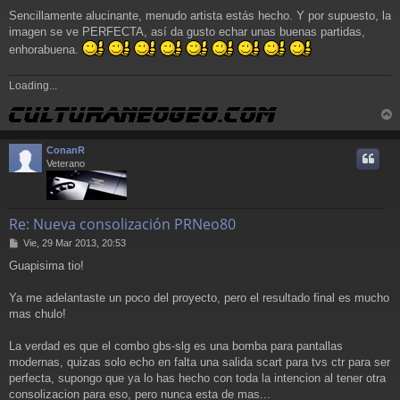
Sencillamente alucinante, menudo artista estás hecho. Y por supuesto, la
imagen se ve PERFECTA, así da gusto echar unas buenas partidas,
enhorabuena.
Loading...
r
r
ConanR
i
Veterano
Re: Nueva consolización PRNeo80
M
Vie, 29 Mar 2013, 20:53
e
Guapisima tio!
n
s
a
Ya me adelantaste un poco del proyecto, pero el resultado final es mucho
j
mas chulo!
e
La verdad es que el combo gbs-slg es una bomba para pantallas
modernas, quizas solo echo en falta una salida scart para tvs ctr para ser
perfecta, supongo que ya lo has hecho con toda la intencion al tener otra
consolizacion para eso, pero nunca esta de mas...