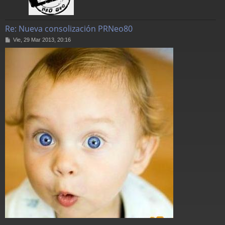
Re: Nueva consolización PRNeo80
M
Vie, 29 Mar 2013, 20:16
e
n
s
a
j
e