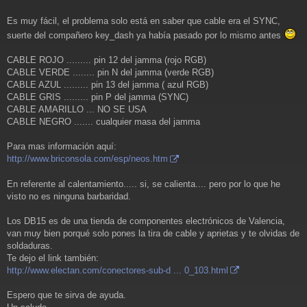
Es muy fácil, el problema solo está en saber que cable era el SYNC,
suerte del compañero key_dash ya había pasado por lo mismo antes
CABLE ROJO ......... pin 12 del jamma (rojo RGB)
CABLE VERDE ........ pin N del jamma (verde RGB)
CABLE AZUL ......... pin 13 del jamma ( azul RGB)
CABLE GRIS ......... pin P del jamma (SYNC)
CABLE AMARILLO ... NO SE USA
CABLE NEGRO ....... cualquier masa del jamma
Para mas información aquí:
http://www.briconsola.com/esp/neos.htm
En referente al calentamiento..... si, se calienta.... pero por lo que he
visto no es ninguna barbaridad.
Los DB15 es de una tienda de componentes electrónicos de Valencia,
van muy bien porqué solo pones la tira de cable y aprietas y te olvidas de
soldaduras.
Te dejo el link también:
http://www.electan.com/conectores-sub-d ... 0_103.html
Espero que te sirva de ayuda.