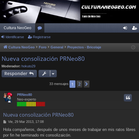
Cultura NeoGeo
Identificarse
Registrarse
or
de
eg
os
nti
ist
Cultura NeoGeo
Foro
General
Proyectos - Bricolaje
fic
ra
Nueva consolización PRNeo80
ar
rs
Moderador:
hokuto29
Responder
se
e
2
1
Siguiente
33 mensajes
PRNeo80
Neo-experto
Nueva consolización PRNeo80
M
Vie, 29 Mar 2013, 17:08
e
Hola compañeros, después de unos meses de trabajar en mis ratos libres
n
por fin he terminado mi consolizaicón.
s