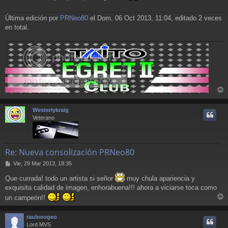
Última edición por
PRNeo80
el Dom, 06 Oct 2013, 11:04, editado 2 veces
en total.
r
r
Westerlykraig
i
Veterano
Re: Nueva consolización PRNeo80
M
Vie, 29 Mar 2013, 18:35
e
Que currada! todo un artista si señor
muy chula apariencia y
n
s
exquisita calidad de imagen, enhorabuena!!! ahora a viciarse toca como
a
un campeón!!
j
r
e
r
raulneogeo
i
Lord MVS