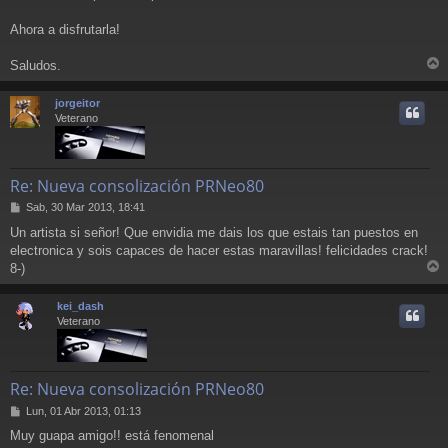
Ahora a disfrutarla!
Saludos.
r
r
jorgeitor
i
Veterano
Re: Nueva consolización PRNeo80
M
Sab, 30 Mar 2013, 18:41
e
Un artista si señor! Que envidia me dais los que estais tan puestos en
n
electronica y sois capaces de hacer estas maravillas! felicidades crack!
s
a
8-)
r
j
e
r
kei_dash
i
Veterano
Re: Nueva consolización PRNeo80
M
Lun, 01 Abr 2013, 01:13
e
Muy guapa amigo!! está fenomenal
n