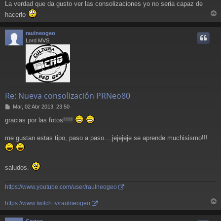
La verdad que da gusto ver las consolizaciones yo no seria capaz de
n
s
hacerlo
a
r
j
r
raulneogeo
e
i
Lord MVS
Re: Nueva consolización PRNeo80
M
Mar, 02 Abr 2013, 23:50
e
gracias por las fotos!!!!!
n
s
a
me gustan estas tipo, paso a paso....jejejeje se aprende muchisismo!!!
j
e
saludos.
https://www.youtube.com/user/raulneogeo
https://www.twitch.tv/raulneogeo
r
r
Coque