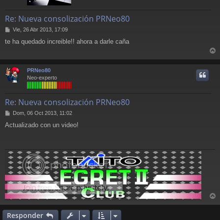
Re: Nueva consolización PRNeo80
M
Vie, 26 Abr 2013, 17:09
e
te ha quedado increible!! ahora a darle caña
n
s
r
a
j
r
PRNeo80
e
i
Neo-experto
Re: Nueva consolización PRNeo80
M
Dom, 06 Oct 2013, 11:02
e
Actualizado con un video!
n
s
a
j
e
r
r
Responder
i