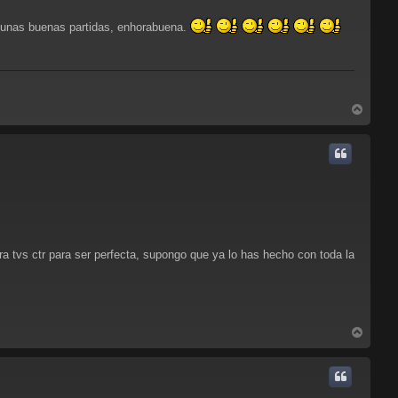
 unas buenas partidas, enhorabuena.
A
r
r
i
b
a
a tvs ctr para ser perfecta, supongo que ya lo has hecho con toda la
A
r
r
i
b