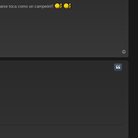
a
iciarse toca como un campeón!!
A
r
r
i
b
a