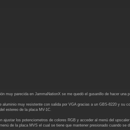
ión muy parecida en JammaNationX se me quedó el gusanillo de hacer una pa
de aluminio muy resistente con salida por VGA gracias a un GBS-8220 y su
 del estereo de la placa MV-1C.
n ajustar los potenciometros de colores RGB y acceder al menú del upscaler p
l menú de la placa MVS el cual se tiene que mantener presionado cuando se da