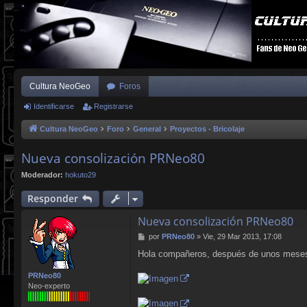
Cultura NeoGeo
Foros
Identificarse
Registrarse
Cultura NeoGeo
Foro
General
Proyectos - Bricolaje
Nueva consolización PRNeo80
Moderador:
hokuto29
Responder
Nueva consolización PRNeo80
M
por
PRNeo80
»
Vie, 29 Mar 2013, 17:08
e
Hola compañeros, después de unos meses de
n
s
PRNeo80
a
Neo-experto
j
e