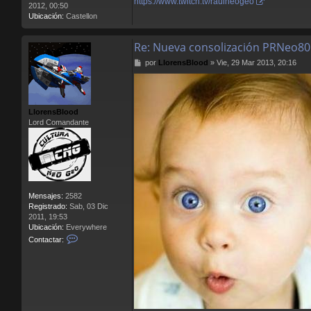
https://www.twitch.tv/raulneogeo
2012, 00:50
Ubicación:
Castellon
Re: Nueva consolización PRNeo80
M
por
LlorensBlood
»
Vie, 29 Mar 2013, 20:16
e
n
s
a
LlorensBlood
j
Lord Comandante
e
Mensajes:
2582
Registrado:
Sab, 03 Dic
2011, 19:53
Ubicación:
Everywhere
C
Contactar:
o
n
t
a
c
t
a