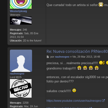
e
Que currada! todo un artista si señor
muy
n
s
Westerlykraig
a
Veterano
j
e
Mensajes:
246
Registrado:
Sab, 05 Ene
2013, 01:54
Ubicación:
2D is the future!
Re: Nueva consolización PRNeo80
M
por
raulneogeo
»
Vie, 29 Mar 2013, 18:48
e
preciosa, si....realmente preciosa!!!!!
n
s
grandisimo trabajo!!!!
a
raulneogeo
j
entonces, con el escalador slg3000 se ve pe
Lord MVS
e
fotito por dentro???
saludos crack!!!!!
https://www.youtube.com/user/raulneogeo
Mensajes:
2258
Registrado:
Mar, 19 Jun