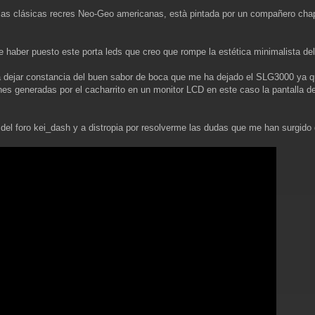
a las clásicas recres Neo-Geo americanas, està pintada por un compañero chap
e haber puesto este porta leds que creo que rompe la estética minimalista de
a dejar constancia del buen sabor de boca que me ha dejado el SLG3000 ya q
nes generadas por el cacharrito en un monitor LCD en este caso la pantalla d
del foro kei_dash y a distropia por resolverme las dudas que me han surgido d