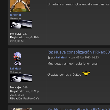
e
Un artista si señor! Que envidia me dais los
n
s
a
jorgeitor
j
Veterano
e
Mensajes:
187
Registrado:
Lun, 04 Feb
2013, 01:59
Re: Nueva consolización PRNeo80
M
por
kei_dash
»
Lun, 01 Abr 2013, 01:13
e
Muy guapa amigo!! está fenomenal
n
s
kei_dash
a
Veterano
Gracias por los créditos
j
e
Mensajes:
318
Registrado:
Lun, 10 Sep
2012, 18:35
Ubicación:
PaoPao.Cafe
Re: Nueva consolización PRNeo80