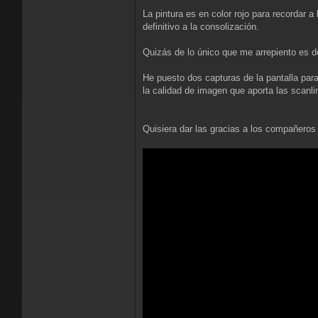
La pintura es en color rojo para recordar 
definitivo a la consolización.
Quizás de lo único que me arrepiento es d
He puesto dos capturas de la pantalla par
la calidad de imagen que aporta las scanli
Quisiera dar las gracias a los compañeros 