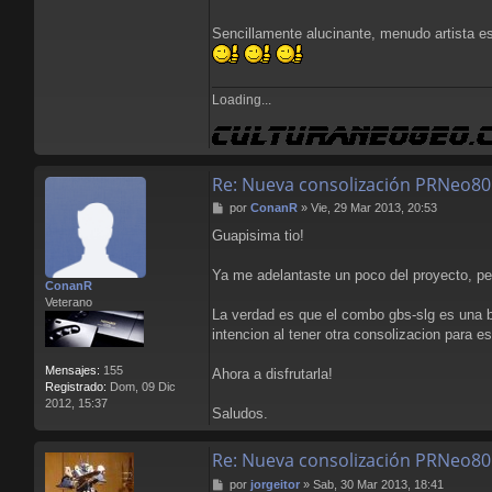
r
L
Sencillamente alucinante, menudo artista 
l
o
r
e
Loading...
n
s
B
l
Re: Nueva consolización PRNeo80
o
o
M
por
ConanR
»
Vie, 29 Mar 2013, 20:53
d
e
Guapisima tio!
n
s
a
Ya me adelantaste un poco del proyecto, pe
ConanR
j
Veterano
e
La verdad es que el combo gbs-slg es una bo
intencion al tener otra consolizacion para e
Mensajes:
155
Ahora a disfrutarla!
Registrado:
Dom, 09 Dic
2012, 15:37
Saludos.
Re: Nueva consolización PRNeo80
M
por
jorgeitor
»
Sab, 30 Mar 2013, 18:41