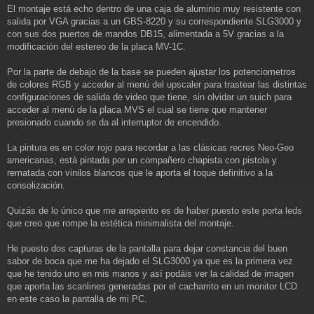
El montaje está echo dentro de una caja de aluminio muy resistente con
salida por VGA gracias a un GBS-8220 y su correspondiente SLG3000 y
con sus dos puertos de mandos DB15, alimentada a 5V gracias a la
modificación del estereo de la placa MV-1C.
Por la parte de debajo de la base se pueden ajustar los potenciometros
de colores RGB y acceder al menú del upscaler para trastear las distintas
configuraciones de salida de video que tiene, sin olvidar un suich para
acceder al menú de la placa MVS el cual se tiene que mantener
presionado cuando se da al interruptor de encendido.
La pintura es en color rojo para recordar a las clásicas recres Neo-Geo
americanas, està pintada por un compañero chapista con pistola y
rematada con vinilos blancos que le aporta el toque definitivo a la
consolización.
Quizás de lo único que me arrepiento es de haber puesto este porta leds
que creo que rompe la estética minimalista del montaje.
He puesto dos capturas de la pantalla para dejar constancia del buen
sabor de boca que me ha dejado el SLG3000 ya que es la primera vez
que he tenido uno en mis manos y así podáis ver la calidad de imagen
que aporta las scanlines generadas por el cacharrito en un monitor LCD
en este caso la pantalla de mi PC.