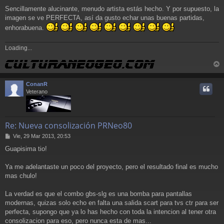
Sencillamente alucinante, menudo artista estás hecho. Y por supuesto, la
imagen se ve PERFECTA, así da gusto echar unas buenas partidas,
enhorabuena.
Loading...
r
r
ConanR
i
Veterano
Re: Nueva consolización PRNeo80
M
Vie, 29 Mar 2013, 20:53
e
Guapisima tio!
n
s
a
Ya me adelantaste un poco del proyecto, pero el resultado final es mucho
j
mas chulo!
e
La verdad es que el combo gbs-slg es una bomba para pantallas
modernas, quizas solo echo en falta una salida scart para tvs ctr para ser
perfecta, supongo que ya lo has hecho con toda la intencion al tener otra
consolizacion para eso, pero nunca esta de mas...