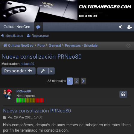
Cultura NeoGeo
Identificarse
Registrarse
or
de
eg
os
nti
ist
Cultura NeoGeo
Foro
General
Proyectos - Bricolaje
fic
ra
Nueva consolización PRNeo80
ar
rs
Moderador:
hokuto29
Responder
se
e
2
1
Siguiente
33 mensajes
PRNeo80
Neo-experto
Nueva consolización PRNeo80
M
Vie, 29 Mar 2013, 17:08
e
Hola compañeros, después de unos meses de trabajar en mis ratos libres
n
por fin he terminado mi consolizaicón.
s