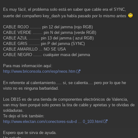
Es muy fácil, el problema solo está en saber que cable era el SYNC,
suerte del compañero key_dash ya había pasado por lo mismo antes
CABLE ROJO ......... pin 12 del jamma (rojo RGB)
CABLE VERDE ........ pin N del jamma (verde RGB)
CABLE AZUL ......... pin 13 del jamma ( azul RGB)
CABLE GRIS ......... pin P del jamma (SYNC)
CABLE AMARILLO ... NO SE USA
CABLE NEGRO ....... cualquier masa del jamma
Para mas información aquí:
http://www.briconsola.com/esp/neos.htm
En referente al calentamiento..... si, se calienta.... pero por lo que he
visto no es ninguna barbaridad.
Los DB15 es de una tienda de componentes electrónicos de Valencia,
van muy bien porqué solo pones la tira de cable y aprietas y te olvidas de
soldaduras.
Te dejo el link también:
http://www.electan.com/conectores-sub-d ... 0_103.html
Espero que te sirva de ayuda.