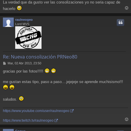
La verdad que da gusto ver las consolizaciones yo no seria capaz de
n
s
hacerlo
a
r
j
r
raulneogeo
e
i
Lord MVS
Re: Nueva consolización PRNeo80
M
Mar, 02 Abr 2013, 23:50
e
gracias por las fotos!!!!!
n
s
a
me gustan estas tipo, paso a paso....jejejeje se aprende muchisismo!!!
j
e
saludos.
https://www.youtube.com/user/raulneogeo
https://www.twitch.tv/raulneogeo
r
r
Coque