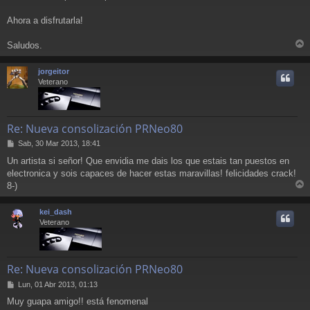
Ahora a disfrutarla!
Saludos.
r
r
jorgeitor
i
Veterano
Re: Nueva consolización PRNeo80
M
Sab, 30 Mar 2013, 18:41
e
Un artista si señor! Que envidia me dais los que estais tan puestos en
n
electronica y sois capaces de hacer estas maravillas! felicidades crack!
s
a
8-)
r
j
e
r
kei_dash
i
Veterano
Re: Nueva consolización PRNeo80
M
Lun, 01 Abr 2013, 01:13
e
Muy guapa amigo!! está fenomenal
n