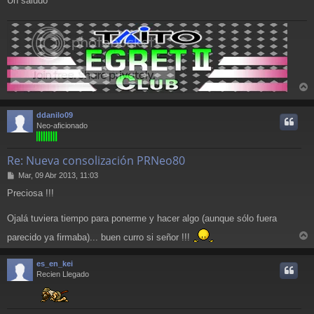
Un saludo
r
r
ddanilo09
i
Neo-aficionado
Re: Nueva consolización PRNeo80
M
Mar, 09 Abr 2013, 11:03
e
Preciosa !!!
n
s
a
Ojalá tuviera tiempo para ponerme y hacer algo (aunque sólo fuera
j
parecido ya firmaba)... buen curro si señor !!!
e
r
r
es_en_kei
i
Recien Llegado