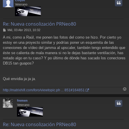
i
Veterano
Re: Nueva consolización PRNeo80
M
Mié, 03 Abr 2013, 10:32
e
A mi, como a Raúl, me ponen las fotos del como se hizo. Por cierto yo
n
estoy en una proyecto similar y podrías poner un esquemita de las
s
a
conexiones de vídeo del jamma al upscaler, también tengo entendido que
j
éste se calienta de mala manera si no le dejas bastante ventilación, has
e
notado algo en tu caso? Y po último de dónde has sacado los conectores
DB15 tan guapos?
Qué envidia ja ja ja.
http://matrixhifi.com/foro/viewtopic.ph ... 851#164851
r
r
fremen
i
Veterano
Re: Nueva consolización PRNeo80