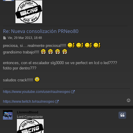
Re: Nueva consolización PRNeo80
M
Vie, 29 Mar 2013, 18:48
e
preciosa, si....realmente preciosa!!!!!
n
s
grandisimo trabajo!!!!
a
j
entonces, con el escalador slg3000 se ve perfect en lcd o led????
e
fotito por dentro???
saludos crack!!!!!
https://www.youtube.com/user/raulneogeo
https://www.twitch.tv/raulneogeo
r
r
LlorensBlood
i
Lord Comandante