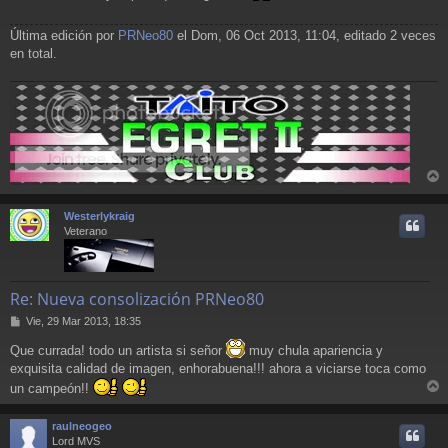
Última edición por
PRNeo80
el Dom, 06 Oct 2013, 11:04, editado 2 veces
en total.
r
r
Westerlykraig
i
Veterano
Re: Nueva consolización PRNeo80
M
Vie, 29 Mar 2013, 18:35
e
Que currada! todo un artista si señor
muy chula apariencia y
n
s
exquisita calidad de imagen, enhorabuena!!! ahora a viciarse toca como
a
un campeón!!
j
r
e
r
raulneogeo
i
Lord MVS