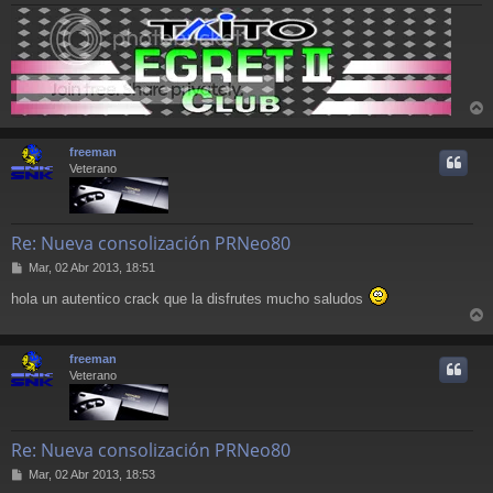
r
r
freeman
i
Veterano
Re: Nueva consolización PRNeo80
M
Mar, 02 Abr 2013, 18:51
e
hola un autentico crack que la disfrutes mucho saludos
n
s
r
a
j
r
freeman
e
i
Veterano
Re: Nueva consolización PRNeo80
M
Mar, 02 Abr 2013, 18:53
e