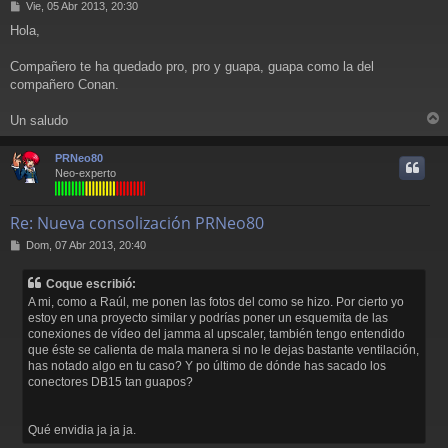
M
Vie, 05 Abr 2013, 20:30
e
Hola,
n
s
a
Compañero te ha quedado pro, pro y guapa, guapa como la del
j
compañero Conan.
e
Un saludo
r
r
PRNeo80
i
Neo-experto
Re: Nueva consolización PRNeo80
M
Dom, 07 Abr 2013, 20:40
e
n
Coque escribió:
s
A mi, como a Raúl, me ponen las fotos del como se hizo. Por cierto yo
a
estoy en una proyecto similar y podrías poner un esquemita de las
j
conexiones de vídeo del jamma al upscaler, también tengo entendido
e
que éste se calienta de mala manera si no le dejas bastante ventilación,
has notado algo en tu caso? Y po último de dónde has sacado los
conectores DB15 tan guapos?
Qué envidia ja ja ja.