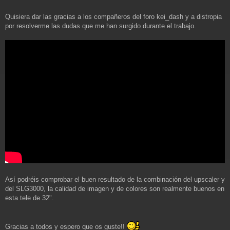
Quisiera dar las gracias a los compañeros del foro kei_dash y a distropia
por resolverme las dudas que me han surgido durante el trabajo.
Así podréis comprobar el buen resultado de la combinación del upscaler y
del SLG3000, la calidad de imagen y de colores son realmente buenos en
esta tele de 32".
Gracias a todos y espero que os guste!!