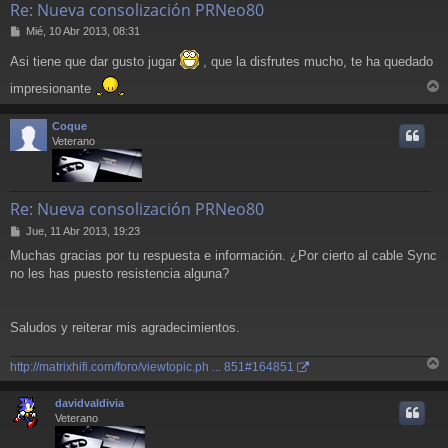
Re: Nueva consolización PRNeo80
M
Mié, 10 Abr 2013, 08:31
e
Asi tiene que dar gusto jugar
, que la disfrutes mucho, te ha quedado
n
s
impresionante
a
r
j
r
e
Coque
i
Veterano
Re: Nueva consolización PRNeo80
M
Jue, 11 Abr 2013, 19:23
e
Muchas gracias por tu respuesta e información. ¿Por cierto al cable Sync
n
no les has puesto resistencia alguna?
s
a
j
e
Saludos y reiterar mis agradecimientos.
http://matrixhifi.com/foro/viewtopic.ph ... 851#164851
r
r
davidvaldivia
i
Veterano