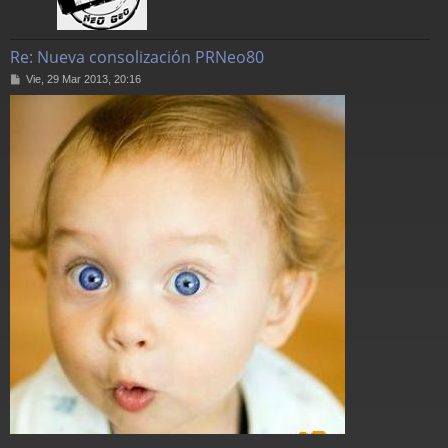
Re: Nueva consolización PRNeo80
M
Vie, 29 Mar 2013, 20:16
e
n
s
a
j
e