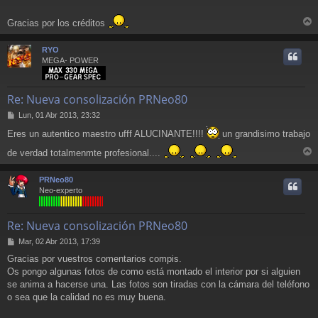
s
a
Gracias por los créditos
j
r
e
r
RYO
i
MEGA- POWER
Re: Nueva consolización PRNeo80
M
Lun, 01 Abr 2013, 23:32
e
Eres un autentico maestro ufff ALUCINANTE!!!!
un grandisimo trabajo
n
s
de verdad totalmenmte profesional....
a
r
j
r
e
PRNeo80
i
Neo-experto
Re: Nueva consolización PRNeo80
M
Mar, 02 Abr 2013, 17:39
e
Gracias por vuestros comentarios compis.
n
Os pongo algunas fotos de como está montado el interior por si alguien
s
a
se anima a hacerse una. Las fotos son tiradas con la cámara del teléfono
j
o sea que la calidad no es muy buena.
e