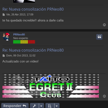
Re: Nueva consolización PRNeo80
M
Vie, 26 Abr 2013, 17:09
e
te ha quedado increible!! ahora a darle caña
n
s
r
a
j
r
PRNeo80
e
i
Neo-experto
Re: Nueva consolización PRNeo80
M
Dom, 06 Oct 2013, 11:02
e
Actualizado con un video!
n
s
a
j
e
r
r
Responder
i