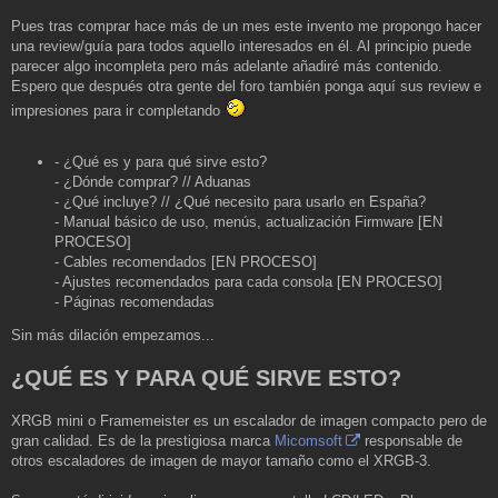
s
a
Pues tras comprar hace más de un mes este invento me propongo hacer
j
una review/guía para todos aquello interesados en él. Al principio puede
e
parecer algo incompleta pero más adelante añadiré más contenido.
Espero que después otra gente del foro también ponga aquí sus review e
impresiones para ir completando
- ¿Qué es y para qué sirve esto?
- ¿Dónde comprar? // Aduanas
- ¿Qué incluye? // ¿Qué necesito para usarlo en España?
- Manual básico de uso, menús, actualización Firmware [EN
PROCESO]
- Cables recomendados [EN PROCESO]
- Ajustes recomendados para cada consola [EN PROCESO]
- Páginas recomendadas
Sin más dilación empezamos...
¿QUÉ ES Y PARA QUÉ SIRVE ESTO?
XRGB mini o Framemeister es un escalador de imagen compacto pero de
gran calidad. Es de la prestigiosa marca
Micomsoft
responsable de
otros escaladores de imagen de mayor tamaño como el XRGB-3.