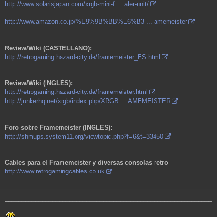
http://www.solarisjapan.com/xrgb-mini-f ... aler-unit/
http://www.amazon.co.jp/%E9%9B%BB%E6%B3 ... amemeister
Review/Wiki (CASTELLANO):
http://retrogaming.hazard-city.de/framemeister_ES.html
Review/Wiki (INGLÉS):
http://retrogaming.hazard-city.de/framemeister.html
http://junkerhq.net/xrgb/index.php/XRGB ... AMEMEISTER
Foro sobre Framemeister (INGLÉS):
http://shmups.system11.org/viewtopic.php?f=6&t=33450
Cables para el Framemeister y diversas consolas retro
http://www.retrogamingcables.co.uk
_____________________________________________________________
__________