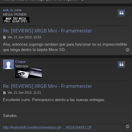
r
r
snk_is_now
i
MEGA- POWER
Re: [REVIEWS] XRGB Mini - Framemeister
M
Vie, 21 Jun 2013, 10:53
e
Aha, entonces supongo tambien que para funcionar no es imprescindible
n
que tenga dentro la tarjeta Micro SD.
s
r
a
j
r
Coque
e
i
Veterano
Re: [REVIEWS] XRGB Mini - Framemeister
M
Vie, 21 Jun 2013, 11:21
e
Excelente curro. Permanezco atento a las nuevas entregas.
n
s
a
j
Saludos.
e
http://matrixhifi.com/foro/viewtopic.ph ... 851#164851
r