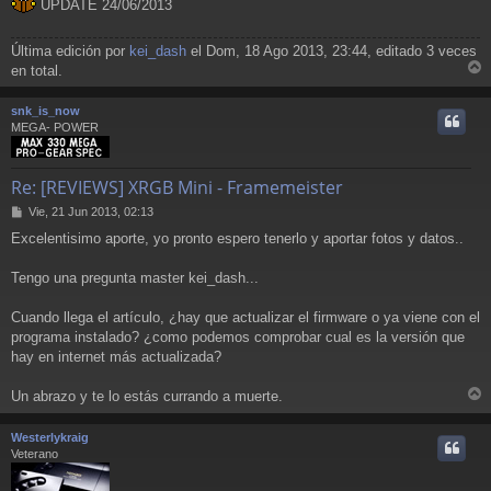
UPDATE 24/06/2013
Última edición por
kei_dash
el Dom, 18 Ago 2013, 23:44, editado 3 veces
en total.
r
r
snk_is_now
i
MEGA- POWER
Re: [REVIEWS] XRGB Mini - Framemeister
M
Vie, 21 Jun 2013, 02:13
e
Excelentisimo aporte, yo pronto espero tenerlo y aportar fotos y datos..
n
s
a
Tengo una pregunta master kei_dash...
j
e
Cuando llega el artículo, ¿hay que actualizar el firmware o ya viene con el
programa instalado? ¿como podemos comprobar cual es la versión que
hay en internet más actualizada?
Un abrazo y te lo estás currando a muerte.
r
r
Westerlykraig
i
Veterano