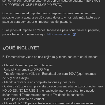
son como 20€, posiblemente no os cobren nada de aduana. (TENEMOS
UN FORERO AL QUE LE SUCEDIÓ ESTO)
Cuanto menor es el importe menos pagaremos pero también es más
probable que la aduana se dé cuenta de esto y nos pida más facturas o
papeles para demostrar el importe real del paquete.
Si os piden el importe en Yenes Japoneses para poner valor al paquete,
podéis hacer la conversión aquí:
http://www.xe.com
¿QUÉ INCLUYE?
El Framemeister viene en una cajita muy mona con esto en el interior:
- Manual de uso en perfecto Japonés
- Unidad Framemeister XRGB Mini
- Transformador no válido en España al ser para 100V (aquí tenemos
220V y otra clavija)
- Mando a distancia en completo Japonés y dos pilas
- Cable JP21 que a simple vista parece una entrada de Euroconector pero
NO LO ES, NO LO USEIS!!, el cableado interno es distinto y puede
dañar tanto el Framemeister como la TV dónde lo conectéis
- Base para ponerlo en vertical
- MicroSD de 1GB para actualizar el software cuando sea necesario