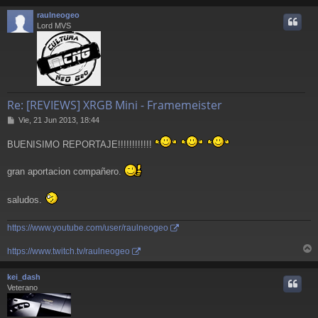
r
raulneogeo
i
Lord MVS
Re: [REVIEWS] XRGB Mini - Framemeister
M
Vie, 21 Jun 2013, 18:44
e
n
BUENISIMO REPORTAJE!!!!!!!!!!!!
s
a
gran aportacion compañero.
j
e
saludos.
https://www.youtube.com/user/raulneogeo
https://www.twitch.tv/raulneogeo
r
r
kei_dash
i
Veterano