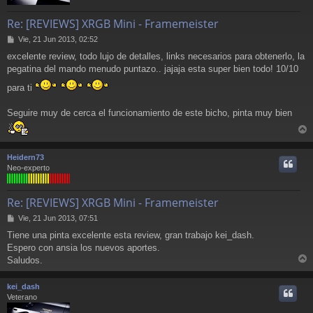
Re: [REVIEWS] XRGB Mini - Framemeister
M
Vie, 21 Jun 2013, 02:52
e
excelente review, todo lujo de detalles, links necesarios para obtenerlo, la
n
pegatina del mando menudo puntazo.. jajaja esta super bien todo! 10/10
s
a
para ti
j
e
Seguire muy de cerca el funcionamiento de este bicho, pinta muy bien
r
r
Heidern73
i
Neo-experto
Re: [REVIEWS] XRGB Mini - Framemeister
M
Vie, 21 Jun 2013, 07:51
e
Tiene una pinta excelente esta review, gran trabajo kei_dash.
n
Espero con ansia los nuevos aportes.
s
a
Saludos.
r
j
e
r
kei_dash
i
Veterano