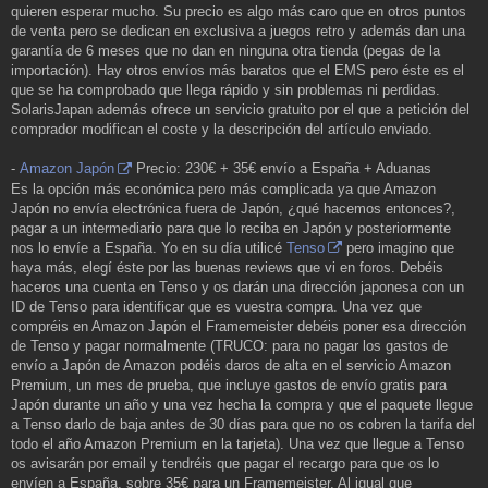
quieren esperar mucho. Su precio es algo más caro que en otros puntos
de venta pero se dedican en exclusiva a juegos retro y además dan una
garantía de 6 meses que no dan en ninguna otra tienda (pegas de la
importación). Hay otros envíos más baratos que el EMS pero éste es el
que se ha comprobado que llega rápido y sin problemas ni perdidas.
SolarisJapan además ofrece un servicio gratuito por el que a petición del
comprador modifican el coste y la descripción del artículo enviado.
-
Amazon Japón
Precio: 230€ + 35€ envío a España + Aduanas
Es la opción más económica pero más complicada ya que Amazon
Japón no envía electrónica fuera de Japón, ¿qué hacemos entonces?,
pagar a un intermediario para que lo reciba en Japón y posteriormente
nos lo envíe a España. Yo en su día utilicé
Tenso
pero imagino que
haya más, elegí éste por las buenas reviews que vi en foros. Debéis
haceros una cuenta en Tenso y os darán una dirección japonesa con un
ID de Tenso para identificar que es vuestra compra. Una vez que
compréis en Amazon Japón el Framemeister debéis poner esa dirección
de Tenso y pagar normalmente (TRUCO: para no pagar los gastos de
envío a Japón de Amazon podéis daros de alta en el servicio Amazon
Premium, un mes de prueba, que incluye gastos de envío gratis para
Japón durante un año y una vez hecha la compra y que el paquete llegue
a Tenso darlo de baja antes de 30 días para que no os cobren la tarifa del
todo el año Amazon Premium en la tarjeta). Una vez que llegue a Tenso
os avisarán por email y tendréis que pagar el recargo para que os lo
envíen a España, sobre 35€ para un Framemeister. Al igual que