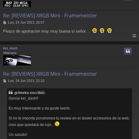
Re: [REVIEWS] XRGB Mini - Framemeister
M
Lun, 24 Jun 2013, 20:57
e
Peazo de aportacion muy muy buena si señor....
n
s
r
a
j
r
kei_dash
e
i
Veterano
Re: [REVIEWS] XRGB Mini - Framemeister
M
Lun, 24 Jun 2013, 21:10
e
n
grimeka escribió:
s
Genial kei_dash!!
a
j
Es muy interesante y da gusto leerlo.
e
Si no te importa pondremos tu review en el dosier accesorios de la web,
creo que quedará de lujo..
Un saludo!