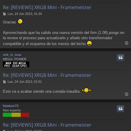
Re: [REVIEWS] XRGB Mini - Framemeister
M
Lun, 24 Jun 2013, 01:34
e
Gracias
n
s
a
Aprovechando que ha salido una nueva versión del firm (1.08) pongo en
j
la review el proceso para actualizarlo y añado otro transformador
e
compatible y el esquema de los menús del bicho
r
r
snk_is_now
i
MEGA- POWER
Re: [REVIEWS] XRGB Mini - Framemeister
M
Lun, 24 Jun 2013, 01:51
e
n
Esto va a acabar siendo una currada inaudita.
s
r
a
j
r
Heidern73
e
i
Neo-experto
Re: [REVIEWS] XRGB Mini - Framemeister
M