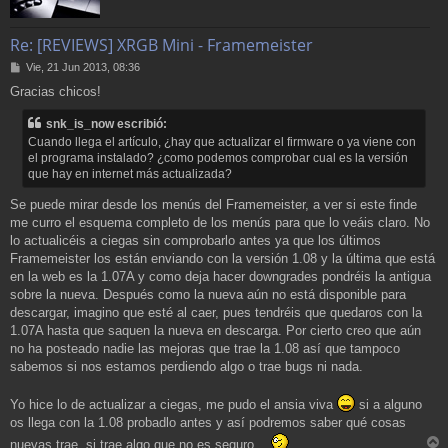
Re: [REVIEWS] XRGB Mini - Framemeister
M
Vie, 21 Jun 2013, 08:36
e
Gracias chicos!
n
s
snk_is_now escribió:
a
j
Cuando llega el artículo, ¿hay que actualizar el firmware o ya viene con
e
el programa instalado? ¿como podemos comprobar cual es la versión
que hay en internet más actualizada?
Se puede mirar desde los menús del Framemeister, a ver si este finde
me curro el esquema completo de los menús para que lo veáis claro. No
lo actualicéis a ciegas sin comprobarlo antes ya que los últimos
Framemeister los están enviando con la versión 1.08 y la última que está
en la web es la 1.07A y como deja hacer downgrades pondréis la antigua
sobre la nueva. Después como la nueva aún no está disponible para
descargar, imagino que esté al caer, pues tendréis que quedaros con la
1.07A hasta que saquen la nueva en descarga. Por cierto creo que aún
no ha posteado nadie las mejoras que trae la 1.08 así que tampoco
sabemos si nos estamos perdiendo algo o trae bugs ni nada.
Yo hice lo de actualizar a ciegas, me pudo el ansia viva
si a alguno
os llega con la 1.08 probadlo antes y así podremos saber qué cosas
nuevas trae, si trae algo que no es seguro...