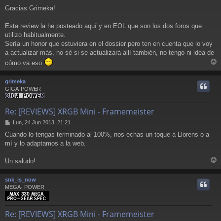
Gracias Grimeka!
Esta review la he posteado aquí y en EOL que son los dos foros que
utilizo habitualmente.
Sería un honor que estuviera en el dossier pero ten en cuenta que lo voy
a actualizar más, no sé si se actualizará allí también, no tengo ni idea de
cómo va eso
r
r
grimeka
i
GIGA-POWER
Re: [REVIEWS] XRGB Mini - Framemeister
M
Lun, 24 Jun 2013, 21:21
e
Cuando lo tengas terminado al 100%, nos echas un toque a Llorens o a
n
mí y lo adaptamos a la web.
s
a
j
Un saludo!
e
r
r
snk_is_now
i
MEGA- POWER
Re: [REVIEWS] XRGB Mini - Framemeister