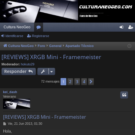
Cultura NeoGeo
Identificarse
Registrarse
or
de
eg
os
nti
ist
Cultura NeoGeo
Foro
General
Apartado Técnico
fic
ra
[REVIEWS] XRGB Mini - Framemeister
ar
rs
Moderador:
hokuto29
Responder
se
e
2
3
4
1
Siguiente
72 mensajes
kei_dash
Veterano
[REVIEWS] XRGB Mini - Framemeister
M
Vie, 21 Jun 2013, 01:30
e
Hola,
n