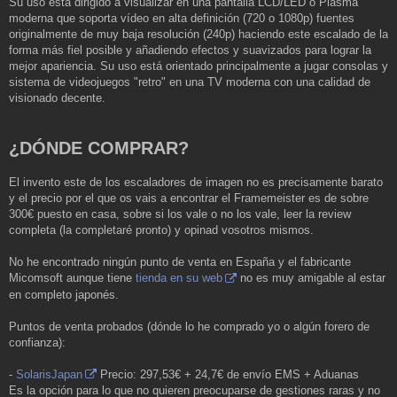
Su uso está dirigido a visualizar en una pantalla LCD/LED o Plasma
moderna que soporta vídeo en alta definición (720 o 1080p) fuentes
originalmente de muy baja resolución (240p) haciendo este escalado de la
forma más fiel posible y añadiendo efectos y suavizados para lograr la
mejor apariencia. Su uso está orientado principalmente a jugar consolas y
sistema de videojuegos "retro" en una TV moderna con una calidad de
visionado decente.
¿DÓNDE COMPRAR?
El invento este de los escaladores de imagen no es precisamente barato
y el precio por el que os vais a encontrar el Framemeister es de sobre
300€ puesto en casa, sobre si los vale o no los vale, leer la review
completa (la completaré pronto) y opinad vosotros mismos.
No he encontrado ningún punto de venta en España y el fabricante
Micomsoft aunque tiene
tienda en su web
no es muy amigable al estar
en completo japonés.
Puntos de venta probados (dónde lo he comprado yo o algún forero de
confianza):
-
SolarisJapan
Precio: 297,53€ + 24,7€ de envío EMS + Aduanas
Es la opción para lo que no quieren preocuparse de gestiones raras y no