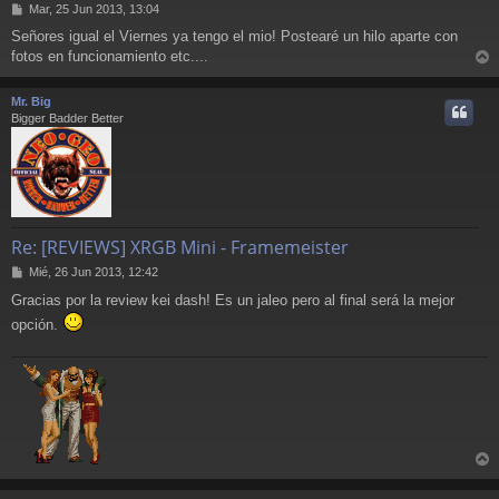
M
Mar, 25 Jun 2013, 13:04
e
Señores igual el Viernes ya tengo el mio! Postearé un hilo aparte con
n
fotos en funcionamiento etc....
s
r
a
j
r
Mr. Big
e
i
Bigger Badder Better
Re: [REVIEWS] XRGB Mini - Framemeister
M
Mié, 26 Jun 2013, 12:42
e
Gracias por la review kei dash! Es un jaleo pero al final será la mejor
n
s
opción.
a
j
e
r
r