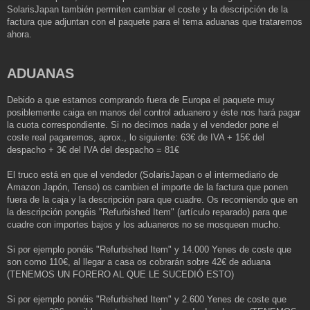
SolarisJapan también permiten cambiar el coste y la descripción de la
factura que adjuntan con el paquete para el tema aduanas que trataremos
ahora.
ADUANAS
Debido a que estamos comprando fuera de Europa el paquete muy
posiblemente caiga en manos del control aduanero y éste nos hará pagar
la cuota correspondiente. Si no decimos nada y el vendedor pone el
coste real pagaremos, aprox., lo siguiente: 63€ de IVA + 15€ del
despacho + 3€ del IVA del despacho = 81€
El truco está en que el vendedor (SolarisJapan o el intermediario de
Amazon Japón, Tenso) os cambien el importe de la factura que ponen
fuera de la caja y la descripción para que cuadre. Os recomiendo que en
la descripción pongáis "Refurbished Item" (artículo reparado) para que
cuadre con importes bajos y los aduaneros no se mosqueen mucho.
Si por ejemplo ponéis "Refurbished Item" y 14.000 Yenes de coste que
son como 110€, al llegar a casa os cobrarán sobre 42€ de aduana
(TENEMOS UN FORERO AL QUE LE SUCEDIÓ ESTO)
Si por ejemplo ponéis "Refurbished Item" y 2.600 Yenes de coste que