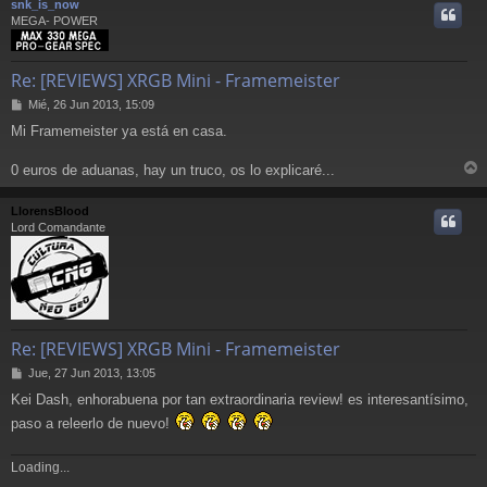
snk_is_now
i
MEGA- POWER
Re: [REVIEWS] XRGB Mini - Framemeister
M
Mié, 26 Jun 2013, 15:09
e
Mi Framemeister ya está en casa.
n
s
a
0 euros de aduanas, hay un truco, os lo explicaré...
r
j
e
r
LlorensBlood
i
Lord Comandante
Re: [REVIEWS] XRGB Mini - Framemeister
M
Jue, 27 Jun 2013, 13:05
e
Kei Dash, enhorabuena por tan extraordinaria review! es interesantísimo,
n
s
paso a releerlo de nuevo!
a
j
Loading...
e