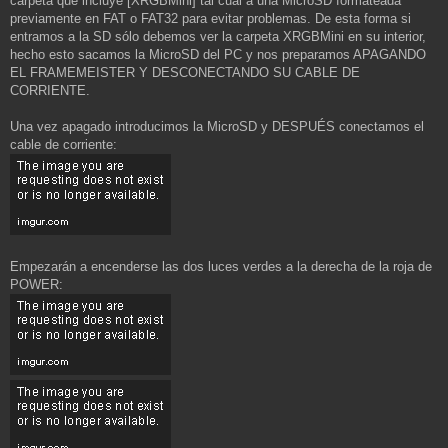
carpeta que incluye [XRGBMini] tal cual a una MicroSD formateada
previamente en FAT o FAT32 para evitar problemas. De esta forma si
entramos a la SD sólo debemos ver la carpeta XRGBMini en su interior,
hecho esto sacamos la MicroSD del PC y nos preparamos APAGANDO
EL FRAMEMEISTER Y DESCONECTANDO SU CABLE DE
CORRIENTE.
Una vez apagado introducimos la MicroSD y DESPUÉS conectamos el
cable de corriente:
Empezarán a encenderse las dos luces verdes a la derecha de la roja de
POWER: