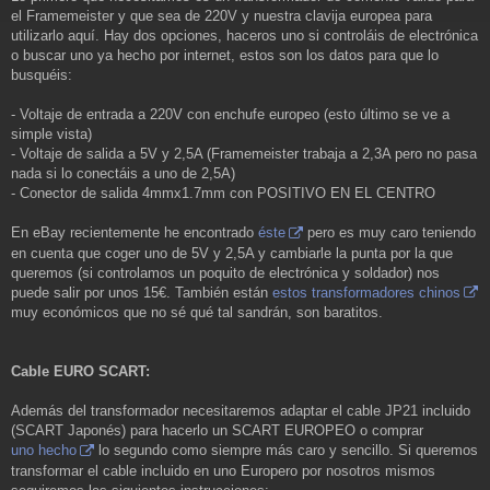
el Framemeister y que sea de 220V y nuestra clavija europea para
utilizarlo aquí. Hay dos opciones, haceros uno si controláis de electrónica
o buscar uno ya hecho por internet, estos son los datos para que lo
busquéis:
- Voltaje de entrada a 220V con enchufe europeo (esto último se ve a
simple vista)
- Voltaje de salida a 5V y 2,5A (Framemeister trabaja a 2,3A pero no pasa
nada si lo conectáis a uno de 2,5A)
- Conector de salida 4mmx1.7mm con POSITIVO EN EL CENTRO
En eBay recientemente he encontrado
éste
pero es muy caro teniendo
en cuenta que coger uno de 5V y 2,5A y cambiarle la punta por la que
queremos (si controlamos un poquito de electrónica y soldador) nos
puede salir por unos 15€. También están
estos transformadores chinos
muy económicos que no sé qué tal sandrán, son baratitos.
Cable EURO SCART:
Además del transformador necesitaremos adaptar el cable JP21 incluido
(SCART Japonés) para hacerlo un SCART EUROPEO o comprar
uno hecho
lo segundo como siempre más caro y sencillo. Si queremos
transformar el cable incluido en uno Europero por nosotros mismos