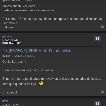
Lun, 24 Jun 2013, 07:22
e
Impresionante kei_dash.
n
Pedazo de review que está quedando.
s
a
j
Por cierto, ¿Se sabe que novedades incorpora la ultima actualización del
e
Firmware?
Saludos.
r
r
grimeka
i
GIGA-POWER
Re: [REVIEWS] XRGB Mini - Framemeister
M
Lun, 24 Jun 2013, 09:16
e
Genial kei_dash!!
n
s
a
Es muy interesante y da gusto leerlo.
j
e
Si no te importa pondremos tu review en el dosier accesorios de la web,
creo que quedará de lujo..
Un saludo!
r
r
RYO
i
MEGA- POWER