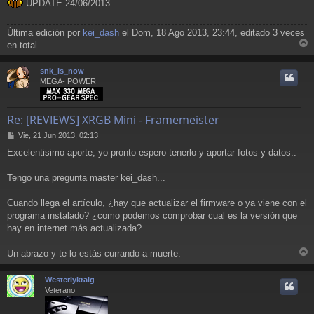
UPDATE 24/06/2013
Última edición por
kei_dash
el Dom, 18 Ago 2013, 23:44, editado 3 veces
en total.
r
r
snk_is_now
i
MEGA- POWER
Re: [REVIEWS] XRGB Mini - Framemeister
M
Vie, 21 Jun 2013, 02:13
e
Excelentisimo aporte, yo pronto espero tenerlo y aportar fotos y datos..
n
s
a
Tengo una pregunta master kei_dash...
j
e
Cuando llega el artículo, ¿hay que actualizar el firmware o ya viene con el
programa instalado? ¿como podemos comprobar cual es la versión que
hay en internet más actualizada?
Un abrazo y te lo estás currando a muerte.
r
r
Westerlykraig
i
Veterano