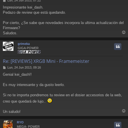
Lun, 24 Jun 2013, 07:22
e
Impresionante kei_dash.
n
Pedazo de review que está quedando.
s
a
j
Por cierto, ¿Se sabe que novedades incorpora la ultima actualización del
e
Firmware?
Saludos.
r
r
grimeka
i
GIGA-POWER
Re: [REVIEWS] XRGB Mini - Framemeister
M
Lun, 24 Jun 2013, 09:16
e
Genial kei_dash!!
n
s
a
Es muy interesante y da gusto leerlo.
j
e
Si no te importa pondremos tu review en el dosier accesorios de la web,
creo que quedará de lujo..
Un saludo!
r
r
RYO
i
MEGA- POWER