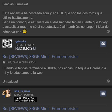
Gracias Grimeka!
Esta review la he posteado aquí y en EOL que son los dos foros que
utilizo habitualmente.
Sería un honor que estuviera en el dossier pero ten en cuenta que lo voy
a actualizar más, no sé si se actualizará allí también, no tengo ni idea de
cómo va eso
r
r
grimeka
i
GIGA-POWER
Re: [REVIEWS] XRGB Mini - Framemeister
M
Lun, 24 Jun 2013, 21:21
e
Cuando lo tengas terminado al 100%, nos echas un toque a Llorens o a
n
mí y lo adaptamos a la web.
s
a
j
Un saludo!
e
r
r
snk_is_now
i
MEGA- POWER
Re: [REVIEWS] XRGB Mini - Framemeister