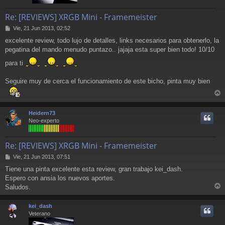
Re: [REVIEWS] XRGB Mini - Framemeister
M
Vie, 21 Jun 2013, 02:52
e
excelente review, todo lujo de detalles, links necesarios para obtenerlo, la
n
pegatina del mando menudo puntazo.. jajaja esta super bien todo! 10/10
s
a
para ti
j
e
Seguire muy de cerca el funcionamiento de este bicho, pinta muy bien
r
r
Heidern73
i
Neo-experto
Re: [REVIEWS] XRGB Mini - Framemeister
M
Vie, 21 Jun 2013, 07:51
e
Tiene una pinta excelente esta review, gran trabajo kei_dash.
n
Espero con ansia los nuevos aportes.
s
a
Saludos.
r
j
e
r
kei_dash
i
Veterano