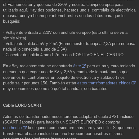
el Framemeister y que sea de 220V y nuestra clavija europea para
utilizarlo aquí. Hay dos opciones, haceros uno si controláis de electrónica
o buscar uno ya hecho por internet, estos son los datos para que lo
busquéis:
- Voltaje de entrada a 220V con enchufe europeo (esto último se ve a
simple vista)
- Voltaje de salida a 5V y 2,5A (Framemeister trabaja a 2,3A pero no pasa
nada si lo conectáis a uno de 2,5A)
- Conector de salida 4mmx1.7mm con POSITIVO EN EL CENTRO
En eBay recientemente he encontrado
éste
pero es muy caro teniendo
en cuenta que coger uno de 5V y 2,5A y cambiarle la punta por la que
queremos (si controlamos un poquito de electrónica y soldador) nos
puede salir por unos 15€. También están
estos transformadores chinos
muy económicos que no sé qué tal sandrán, son baratitos.
Cable EURO SCART:
Además del transformador necesitaremos adaptar el cable JP21 incluido
(SCART Japonés) para hacerlo un SCART EUROPEO o comprar
uno hecho
lo segundo como siempre más caro y sencillo. Si queremos
transformar el cable incluido en uno Europero por nosotros mismos