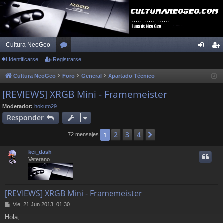
Cultura NeoGeo
Identificarse
Registrarse
or
de
eg
os
nti
ist
Cultura NeoGeo
Foro
General
Apartado Técnico
fic
ra
[REVIEWS] XRGB Mini - Framemeister
ar
rs
Moderador:
hokuto29
Responder
se
e
2
3
4
1
Siguiente
72 mensajes
kei_dash
Veterano
[REVIEWS] XRGB Mini - Framemeister
M
Vie, 21 Jun 2013, 01:30
e
Hola,
n