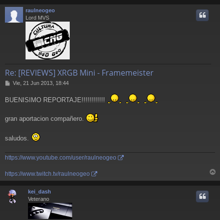
r
raulneogeo
i
Lord MVS
Re: [REVIEWS] XRGB Mini - Framemeister
M
Vie, 21 Jun 2013, 18:44
e
n
BUENISIMO REPORTAJE!!!!!!!!!!!!
s
a
gran aportacion compañero.
j
e
saludos.
https://www.youtube.com/user/raulneogeo
https://www.twitch.tv/raulneogeo
r
r
kei_dash
i
Veterano