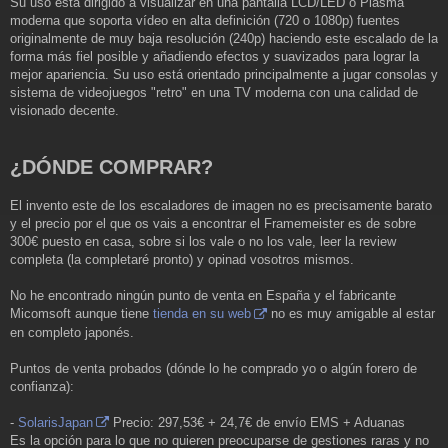
Su uso está dirigido a visualizar en una pantalla LCD/LED o Plasma
moderna que soporta vídeo en alta definición (720 o 1080p) fuentes
originalmente de muy baja resolución (240p) haciendo este escalado de la
forma más fiel posible y añadiendo efectos y suavizados para lograr la
mejor apariencia. Su uso está orientado principalmente a jugar consolas y
sistema de videojuegos "retro" en una TV moderna con una calidad de
visionado decente.
¿DÓNDE COMPRAR?
El invento este de los escaladores de imagen no es precisamente barato
y el precio por el que os vais a encontrar el Framemeister es de sobre
300€ puesto en casa, sobre si los vale o no los vale, leer la review
completa (la completaré pronto) y opinad vosotros mismos.
No he encontrado ningún punto de venta en España y el fabricante
Micomsoft aunque tiene
tienda en su web
no es muy amigable al estar
en completo japonés.
Puntos de venta probados (dónde lo he comprado yo o algún forero de
confianza):
-
SolarisJapan
Precio: 297,53€ + 24,7€ de envío EMS + Aduanas
Es la opción para lo que no quieren preocuparse de gestiones raras y no