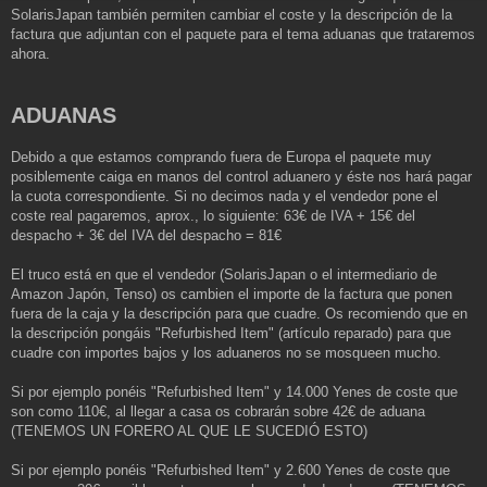
SolarisJapan también permiten cambiar el coste y la descripción de la
factura que adjuntan con el paquete para el tema aduanas que trataremos
ahora.
ADUANAS
Debido a que estamos comprando fuera de Europa el paquete muy
posiblemente caiga en manos del control aduanero y éste nos hará pagar
la cuota correspondiente. Si no decimos nada y el vendedor pone el
coste real pagaremos, aprox., lo siguiente: 63€ de IVA + 15€ del
despacho + 3€ del IVA del despacho = 81€
El truco está en que el vendedor (SolarisJapan o el intermediario de
Amazon Japón, Tenso) os cambien el importe de la factura que ponen
fuera de la caja y la descripción para que cuadre. Os recomiendo que en
la descripción pongáis "Refurbished Item" (artículo reparado) para que
cuadre con importes bajos y los aduaneros no se mosqueen mucho.
Si por ejemplo ponéis "Refurbished Item" y 14.000 Yenes de coste que
son como 110€, al llegar a casa os cobrarán sobre 42€ de aduana
(TENEMOS UN FORERO AL QUE LE SUCEDIÓ ESTO)
Si por ejemplo ponéis "Refurbished Item" y 2.600 Yenes de coste que