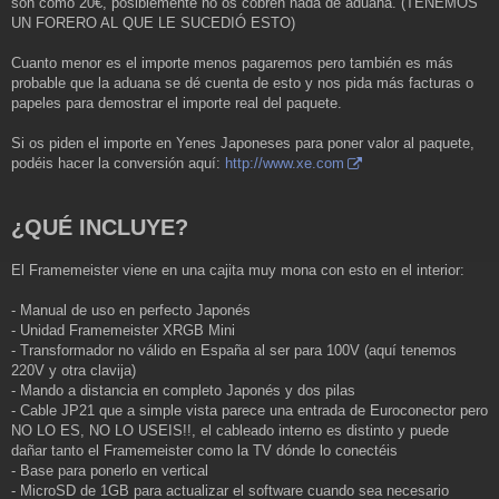
son como 20€, posiblemente no os cobren nada de aduana. (TENEMOS
UN FORERO AL QUE LE SUCEDIÓ ESTO)
Cuanto menor es el importe menos pagaremos pero también es más
probable que la aduana se dé cuenta de esto y nos pida más facturas o
papeles para demostrar el importe real del paquete.
Si os piden el importe en Yenes Japoneses para poner valor al paquete,
podéis hacer la conversión aquí:
http://www.xe.com
¿QUÉ INCLUYE?
El Framemeister viene en una cajita muy mona con esto en el interior:
- Manual de uso en perfecto Japonés
- Unidad Framemeister XRGB Mini
- Transformador no válido en España al ser para 100V (aquí tenemos
220V y otra clavija)
- Mando a distancia en completo Japonés y dos pilas
- Cable JP21 que a simple vista parece una entrada de Euroconector pero
NO LO ES, NO LO USEIS!!, el cableado interno es distinto y puede
dañar tanto el Framemeister como la TV dónde lo conectéis
- Base para ponerlo en vertical
- MicroSD de 1GB para actualizar el software cuando sea necesario