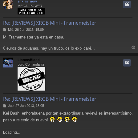
snk_is_now
i
MEGA- POWER
Re: [REVIEWS] XRGB Mini - Framemeister
M
Mié, 26 Jun 2013, 15:09
e
Mi Framemeister ya está en casa.
n
s
a
0 euros de aduanas, hay un truco, os lo explicaré...
r
j
e
r
LlorensBlood
i
Lord Comandante
Re: [REVIEWS] XRGB Mini - Framemeister
M
Jue, 27 Jun 2013, 13:05
e
Kei Dash, enhorabuena por tan extraordinaria review! es interesantísimo,
n
s
paso a releerlo de nuevo!
a
j
Loading...
e