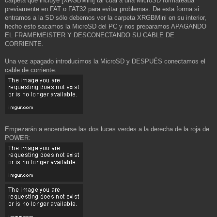
carpeta que incluye [XRGBMini] tal cual a una MicroSD formateada
previamente en FAT o FAT32 para evitar problemas. De esta forma si
entramos a la SD sólo debemos ver la carpeta XRGBMini en su interior,
hecho esto sacamos la MicroSD del PC y nos preparamos APAGANDO
EL FRAMEMEISTER Y DESCONECTANDO SU CABLE DE
CORRIENTE.
Una vez apagado introducimos la MicroSD y DESPUÉS conectamos el
cable de corriente:
Empezarán a encenderse las dos luces verdes a la derecha de la roja de
POWER: