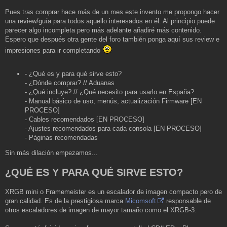
s
a
Pues tras comprar hace más de un mes este invento me propongo hacer
j
una review/guía para todos aquello interesados en él. Al principio puede
e
parecer algo incompleta pero más adelante añadiré más contenido.
Espero que después otra gente del foro también ponga aquí sus review e
impresiones para ir completando
- ¿Qué es y para qué sirve esto?
- ¿Dónde comprar? // Aduanas
- ¿Qué incluye? // ¿Qué necesito para usarlo en España?
- Manual básico de uso, menús, actualización Firmware [EN
PROCESO]
- Cables recomendados [EN PROCESO]
- Ajustes recomendados para cada consola [EN PROCESO]
- Páginas recomendadas
Sin más dilación empezamos...
¿QUÉ ES Y PARA QUÉ SIRVE ESTO?
XRGB mini o Framemeister es un escalador de imagen compacto pero de
gran calidad. Es de la prestigiosa marca
Micomsoft
responsable de
otros escaladores de imagen de mayor tamaño como el XRGB-3.