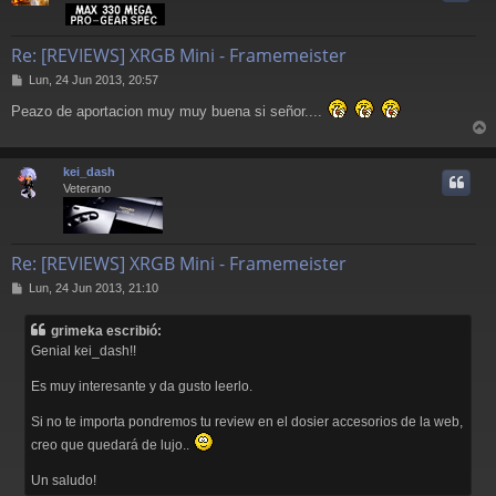
Re: [REVIEWS] XRGB Mini - Framemeister
M
Lun, 24 Jun 2013, 20:57
e
Peazo de aportacion muy muy buena si señor....
n
s
r
a
j
r
kei_dash
e
i
Veterano
Re: [REVIEWS] XRGB Mini - Framemeister
M
Lun, 24 Jun 2013, 21:10
e
n
grimeka escribió:
s
Genial kei_dash!!
a
j
Es muy interesante y da gusto leerlo.
e
Si no te importa pondremos tu review en el dosier accesorios de la web,
creo que quedará de lujo..
Un saludo!