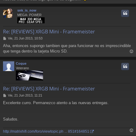
r
r
snk_is_now
i
MEGA- POWER
Re: [REVIEWS] XRGB Mini - Framemeister
M
Vie, 21 Jun 2013, 10:53
e
Aha, entonces supongo tambien que para funcionar no es imprescindible
n
que tenga dentro la tarjeta Micro SD.
s
r
a
j
r
Coque
e
i
Veterano
Re: [REVIEWS] XRGB Mini - Framemeister
M
Vie, 21 Jun 2013, 11:21
e
Excelente curro. Permanezco atento a las nuevas entregas.
n
s
a
j
Saludos.
e
http://matrixhifi.com/foro/viewtopic.ph ... 851#164851
r