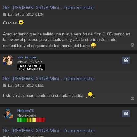
Re: [REVIEWS] XRGB Mini - Framemeister
M
Lun, 24 Jun 2013, 01:34
e
Gracias
n
s
a
Aprovechando que ha salido una nueva versión del firm (1.08) pongo en
j
la review el proceso para actualizarlo y añado otro transformador
e
compatible y el esquema de los menús del bicho
r
r
snk_is_now
i
MEGA- POWER
Re: [REVIEWS] XRGB Mini - Framemeister
M
Lun, 24 Jun 2013, 01:51
e
n
Esto va a acabar siendo una currada inaudita.
s
r
a
j
r
Heidern73
e
i
Neo-experto
Re: [REVIEWS] XRGB Mini - Framemeister
M