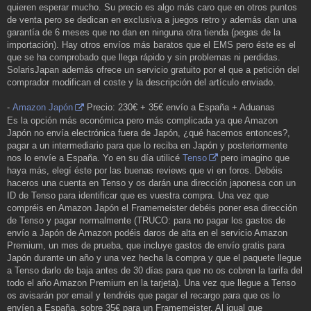
quieren esperar mucho. Su precio es algo más caro que en otros puntos
de venta pero se dedican en exclusiva a juegos retro y además dan una
garantía de 6 meses que no dan en ninguna otra tienda (pegas de la
importación). Hay otros envíos más baratos que el EMS pero éste es el
que se ha comprobado que llega rápido y sin problemas ni perdidas.
SolarisJapan además ofrece un servicio gratuito por el que a petición del
comprador modifican el coste y la descripción del artículo enviado.
-
Amazon Japón
Precio: 230€ + 35€ envío a España + Aduanas
Es la opción más económica pero más complicada ya que Amazon
Japón no envía electrónica fuera de Japón, ¿qué hacemos entonces?,
pagar a un intermediario para que lo reciba en Japón y posteriormente
nos lo envíe a España. Yo en su día utilicé
Tenso
pero imagino que
haya más, elegí éste por las buenas reviews que vi en foros. Debéis
haceros una cuenta en Tenso y os darán una dirección japonesa con un
ID de Tenso para identificar que es vuestra compra. Una vez que
compréis en Amazon Japón el Framemeister debéis poner esa dirección
de Tenso y pagar normalmente (TRUCO: para no pagar los gastos de
envío a Japón de Amazon podéis daros de alta en el servicio Amazon
Premium, un mes de prueba, que incluye gastos de envío gratis para
Japón durante un año y una vez hecha la compra y que el paquete llegue
a Tenso darlo de baja antes de 30 días para que no os cobren la tarifa del
todo el año Amazon Premium en la tarjeta). Una vez que llegue a Tenso
os avisarán por email y tendréis que pagar el recargo para que os lo
envíen a España, sobre 35€ para un Framemeister. Al igual que