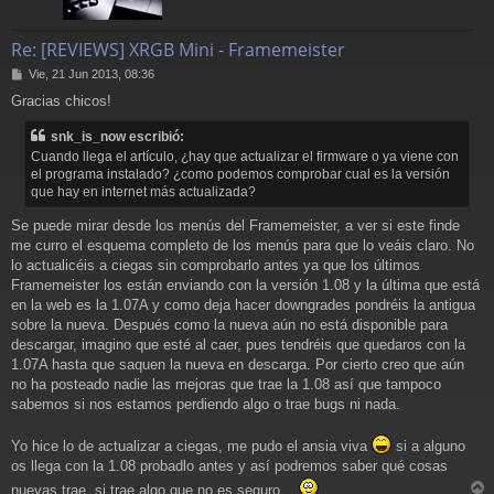
Re: [REVIEWS] XRGB Mini - Framemeister
M
Vie, 21 Jun 2013, 08:36
e
Gracias chicos!
n
s
snk_is_now escribió:
a
j
Cuando llega el artículo, ¿hay que actualizar el firmware o ya viene con
e
el programa instalado? ¿como podemos comprobar cual es la versión
que hay en internet más actualizada?
Se puede mirar desde los menús del Framemeister, a ver si este finde
me curro el esquema completo de los menús para que lo veáis claro. No
lo actualicéis a ciegas sin comprobarlo antes ya que los últimos
Framemeister los están enviando con la versión 1.08 y la última que está
en la web es la 1.07A y como deja hacer downgrades pondréis la antigua
sobre la nueva. Después como la nueva aún no está disponible para
descargar, imagino que esté al caer, pues tendréis que quedaros con la
1.07A hasta que saquen la nueva en descarga. Por cierto creo que aún
no ha posteado nadie las mejoras que trae la 1.08 así que tampoco
sabemos si nos estamos perdiendo algo o trae bugs ni nada.
Yo hice lo de actualizar a ciegas, me pudo el ansia viva
si a alguno
os llega con la 1.08 probadlo antes y así podremos saber qué cosas
nuevas trae, si trae algo que no es seguro...