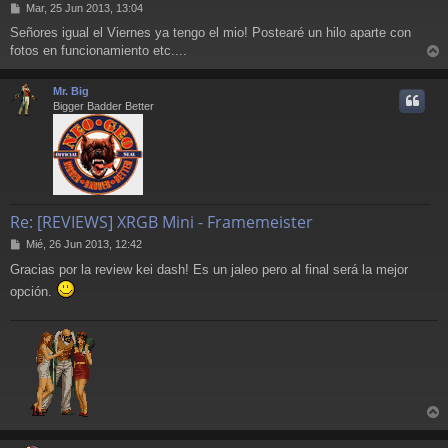
M
Mar, 25 Jun 2013, 13:04
e
Señores igual el Viernes ya tengo el mio! Postearé un hilo aparte con
n
fotos en funcionamiento etc....
s
r
a
j
r
Mr. Big
e
i
Bigger Badder Better
Re: [REVIEWS] XRGB Mini - Framemeister
M
Mié, 26 Jun 2013, 12:42
e
Gracias por la review kei dash! Es un jaleo pero al final será la mejor
n
s
opción.
a
j
e
r
r