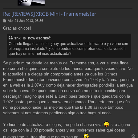
Re: [REVIEWS] XRGB Mini - Framemeister
M
Vie, 21 Jun 2013, 08:36
e
Gracias chicos!
n
s
snk_is_now escribió:
a
j
Cuando llega el artículo, ¿hay que actualizar el firmware o ya viene con
e
el programa instalado? ¿como podemos comprobar cual es la versión
que hay en internet más actualizada?
Se puede mirar desde los menús del Framemeister, a ver si este finde
me curro el esquema completo de los menús para que lo veáis claro. No
lo actualicéis a ciegas sin comprobarlo antes ya que los últimos
Framemeister los están enviando con la versión 1.08 y la última que está
en la web es la 1.07A y como deja hacer downgrades pondréis la antigua
sobre la nueva. Después como la nueva aún no está disponible para
descargar, imagino que esté al caer, pues tendréis que quedaros con la
1.07A hasta que saquen la nueva en descarga. Por cierto creo que aún
no ha posteado nadie las mejoras que trae la 1.08 así que tampoco
sabemos si nos estamos perdiendo algo o trae bugs ni nada.
Yo hice lo de actualizar a ciegas, me pudo el ansia viva
si a alguno
os llega con la 1.08 probadlo antes y así podremos saber qué cosas
nuevas trae, si trae algo que no es seguro...