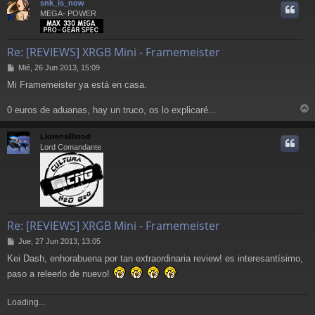
snk_is_now
i
MEGA- POWER
Re: [REVIEWS] XRGB Mini - Framemeister
M
Mié, 26 Jun 2013, 15:09
e
Mi Framemeister ya está en casa.
n
s
a
0 euros de aduanas, hay un truco, os lo explicaré...
r
j
e
r
LlorensBlood
i
Lord Comandante
Re: [REVIEWS] XRGB Mini - Framemeister
M
Jue, 27 Jun 2013, 13:05
e
Kei Dash, enhorabuena por tan extraordinaria review! es interesantísimo,
n
s
paso a releerlo de nuevo!
a
j
Loading...
e