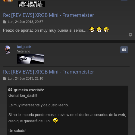
Re: [REVIEWS] XRGB Mini - Framemeister
M
Lun, 24 Jun 2013, 20:57
e
Peazo de aportacion muy muy buena si señor....
n
s
r
a
j
r
kei_dash
e
i
Veterano
Re: [REVIEWS] XRGB Mini - Framemeister
M
Lun, 24 Jun 2013, 21:10
e
n
grimeka escribió:
s
Genial kei_dash!!
a
j
Es muy interesante y da gusto leerlo.
e
Si no te importa pondremos tu review en el dosier accesorios de la web,
creo que quedará de lujo..
Un saludo!