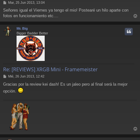
M
Mar, 25 Jun 2013, 13:04
e
Señores igual el Viernes ya tengo el mio! Postearé un hilo aparte con
n
fotos en funcionamiento etc....
s
r
a
j
r
Mr. Big
e
i
Bigger Badder Better
Re: [REVIEWS] XRGB Mini - Framemeister
M
Mié, 26 Jun 2013, 12:42
e
Gracias por la review kei dash! Es un jaleo pero al final será la mejor
n
s
opción.
a
j
e
r
r