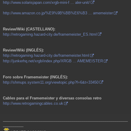
http://www.solarisjapan.com/xrgb-mini-f ... aler-unit/
http://www.amazon.co.jp/%E9%9B%BB%E6%B3 ... amemeister
Review/Wiki (CASTELLANO):
http://retrogaming.hazard-city.de/framemeister_ES.html
Review/Wiki (INGLÉS):
http://retrogaming.hazard-city.de/framemeister.html
http://junkerhq.net/xrgb/index.php/XRGB ... AMEMEISTER
Foro sobre Framemeister (INGLÉS):
http://shmups.system11.org/viewtopic.php?f=6&t=33450
Cables para el Framemeister y diversas consolas retro
http://www.retrogamingcables.co.uk
_____________________________________________________________
__________