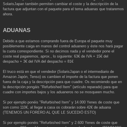
SolarisJapan también permiten cambiar el coste y la descripción de la
factura que adjuntan con el paquete para el tema aduanas que trataremos
ahora.
ADUANAS
Debido a que estamos comprando fuera de Europa el paquete muy
posiblemente caiga en manos del control aduanero y éste nos hará pagar
la cuota correspondiente. Si no decimos nada y el vendedor pone el
coste real pagaremos, aprox., lo siguiente: 63€ de IVA + 15€ del
despacho + 3€ del IVA del despacho = 81€
El truco está en que el vendedor (SolarisJapan o el intermediario de
Amazon Japón, Tenso) os cambien el importe de la factura que ponen
fuera de la caja y la descripción para que cuadre. Os recomiendo que en
la descripción pongáis "Refurbished Item" (artículo reparado) para que
cuadre con importes bajos y los aduaneros no se mosqueen mucho.
Si por ejemplo ponéis "Refurbished Item" y 14.000 Yenes de coste que
son como 110€, al llegar a casa os cobrarán sobre 42€ de aduana
(TENEMOS UN FORERO AL QUE LE SUCEDIÓ ESTO)
Si por ejemplo ponéis "Refurbished Item" y 2.600 Yenes de coste que