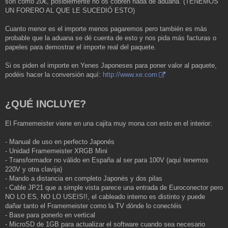
son como 20€, posiblemente no os cobren nada de aduana. (TENEMOS
UN FORERO AL QUE LE SUCEDIÓ ESTO)
Cuanto menor es el importe menos pagaremos pero también es más
probable que la aduana se dé cuenta de esto y nos pida más facturas o
papeles para demostrar el importe real del paquete.
Si os piden el importe en Yenes Japoneses para poner valor al paquete,
podéis hacer la conversión aquí:
http://www.xe.com
¿QUÉ INCLUYE?
El Framemeister viene en una cajita muy mona con esto en el interior:
- Manual de uso en perfecto Japonés
- Unidad Framemeister XRGB Mini
- Transformador no válido en España al ser para 100V (aquí tenemos
220V y otra clavija)
- Mando a distancia en completo Japonés y dos pilas
- Cable JP21 que a simple vista parece una entrada de Euroconector pero
NO LO ES, NO LO USEIS!!, el cableado interno es distinto y puede
dañar tanto el Framemeister como la TV dónde lo conectéis
- Base para ponerlo en vertical
- MicroSD de 1GB para actualizar el software cuando sea necesario