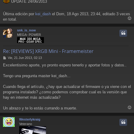
UPDATE 24/06/2013
Última edición por
kei_dash
el Dom, 18 Ago 2013, 23:44, editado 3 veces
en total.
r
r
snk_is_now
i
MEGA- POWER
Re: [REVIEWS] XRGB Mini - Framemeister
M
Vie, 21 Jun 2013, 02:13
e
Excelentisimo aporte, yo pronto espero tenerlo y aportar fotos y datos..
n
s
a
Tengo una pregunta master kei_dash...
j
e
Cuando llega el artículo, ¿hay que actualizar el firmware o ya viene con el
programa instalado? ¿como podemos comprobar cual es la versión que
hay en internet más actualizada?
Un abrazo y te lo estás currando a muerte.
r
r
Westerlykraig
i
Veterano