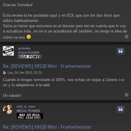
Gracias Grimeka!
Esta review la he posteado aquí y en EOL que son los dos foros que
utilizo habitualmente.
Sería un honor que estuviera en el dossier pero ten en cuenta que lo voy
a actualizar más, no sé si se actualizará allí también, no tengo ni idea de
cómo va eso
r
r
grimeka
i
GIGA-POWER
Re: [REVIEWS] XRGB Mini - Framemeister
M
Lun, 24 Jun 2013, 21:21
e
Cuando lo tengas terminado al 100%, nos echas un toque a Llorens o a
n
mí y lo adaptamos a la web.
s
a
j
Un saludo!
e
r
r
snk_is_now
i
MEGA- POWER
Re: [REVIEWS] XRGB Mini - Framemeister