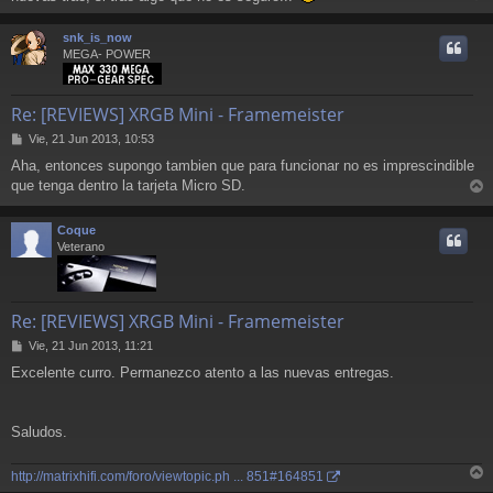
r
r
snk_is_now
i
MEGA- POWER
Re: [REVIEWS] XRGB Mini - Framemeister
M
Vie, 21 Jun 2013, 10:53
e
Aha, entonces supongo tambien que para funcionar no es imprescindible
n
que tenga dentro la tarjeta Micro SD.
s
r
a
j
r
Coque
e
i
Veterano
Re: [REVIEWS] XRGB Mini - Framemeister
M
Vie, 21 Jun 2013, 11:21
e
Excelente curro. Permanezco atento a las nuevas entregas.
n
s
a
j
Saludos.
e
http://matrixhifi.com/foro/viewtopic.ph ... 851#164851
r