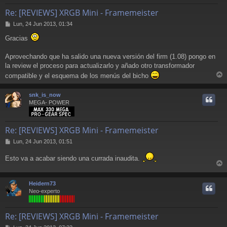
Re: [REVIEWS] XRGB Mini - Framemeister
M
Lun, 24 Jun 2013, 01:34
e
Gracias
n
s
a
Aprovechando que ha salido una nueva versión del firm (1.08) pongo en
j
la review el proceso para actualizarlo y añado otro transformador
e
compatible y el esquema de los menús del bicho
r
r
snk_is_now
i
MEGA- POWER
Re: [REVIEWS] XRGB Mini - Framemeister
M
Lun, 24 Jun 2013, 01:51
e
n
Esto va a acabar siendo una currada inaudita.
s
r
a
j
r
Heidern73
e
i
Neo-experto
Re: [REVIEWS] XRGB Mini - Framemeister
M