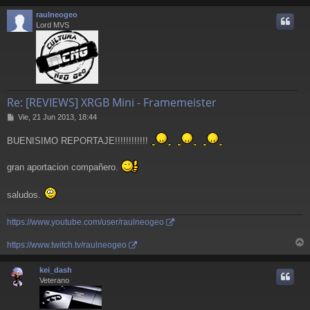
r
raulneogeo
i
Lord MVS
Re: [REVIEWS] XRGB Mini - Framemeister
M
Vie, 21 Jun 2013, 18:44
e
n
BUENISIMO REPORTAJE!!!!!!!!!!!!
s
a
gran aportacion compañero.
j
e
saludos.
https://www.youtube.com/user/raulneogeo
https://www.twitch.tv/raulneogeo
r
r
kei_dash
i
Veterano