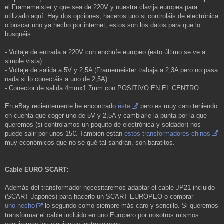
el Framemeister y que sea de 220V y nuestra clavija europea para
utilizarlo aquí. Hay dos opciones, haceros uno si controláis de electrónica
o buscar uno ya hecho por internet, estos son los datos para que lo
busquéis:
- Voltaje de entrada a 220V con enchufe europeo (esto último se ve a
simple vista)
- Voltaje de salida a 5V y 2,5A (Framemeister trabaja a 2,3A pero no pasa
nada si lo conectáis a uno de 2,5A)
- Conector de salida 4mmx1.7mm con POSITIVO EN EL CENTRO
En eBay recientemente he encontrado
éste
pero es muy caro teniendo
en cuenta que coger uno de 5V y 2,5A y cambiarle la punta por la que
queremos (si controlamos un poquito de electrónica y soldador) nos
puede salir por unos 15€. También están
estos transformadores chinos
muy económicos que no sé qué tal sandrán, son baratitos.
Cable EURO SCART:
Además del transformador necesitaremos adaptar el cable JP21 incluido
(SCART Japonés) para hacerlo un SCART EUROPEO o comprar
uno hecho
lo segundo como siempre más caro y sencillo. Si queremos
transformar el cable incluido en uno Europero por nosotros mismos