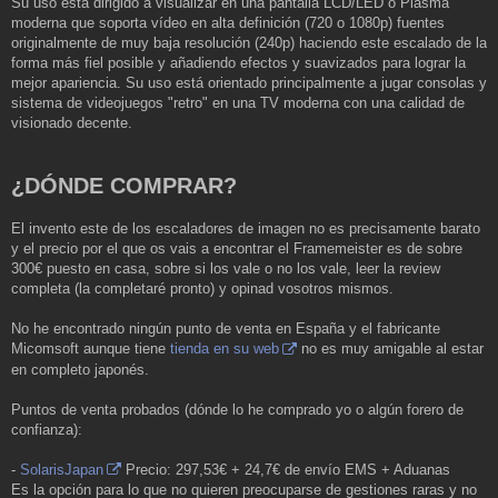
Su uso está dirigido a visualizar en una pantalla LCD/LED o Plasma
moderna que soporta vídeo en alta definición (720 o 1080p) fuentes
originalmente de muy baja resolución (240p) haciendo este escalado de la
forma más fiel posible y añadiendo efectos y suavizados para lograr la
mejor apariencia. Su uso está orientado principalmente a jugar consolas y
sistema de videojuegos "retro" en una TV moderna con una calidad de
visionado decente.
¿DÓNDE COMPRAR?
El invento este de los escaladores de imagen no es precisamente barato
y el precio por el que os vais a encontrar el Framemeister es de sobre
300€ puesto en casa, sobre si los vale o no los vale, leer la review
completa (la completaré pronto) y opinad vosotros mismos.
No he encontrado ningún punto de venta en España y el fabricante
Micomsoft aunque tiene
tienda en su web
no es muy amigable al estar
en completo japonés.
Puntos de venta probados (dónde lo he comprado yo o algún forero de
confianza):
-
SolarisJapan
Precio: 297,53€ + 24,7€ de envío EMS + Aduanas
Es la opción para lo que no quieren preocuparse de gestiones raras y no