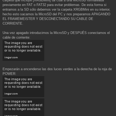
carpeta que incluye [XRGBMini] tal cual a una MicroSD formateada
previamente en FAT o FAT32 para evitar problemas. De esta forma si
entramos a la SD sólo debemos ver la carpeta XRGBMini en su interior,
hecho esto sacamos la MicroSD del PC y nos preparamos APAGANDO
EL FRAMEMEISTER Y DESCONECTANDO SU CABLE DE
CORRIENTE.
Una vez apagado introducimos la MicroSD y DESPUÉS conectamos el
cable de corriente:
Empezarán a encenderse las dos luces verdes a la derecha de la roja de
POWER: