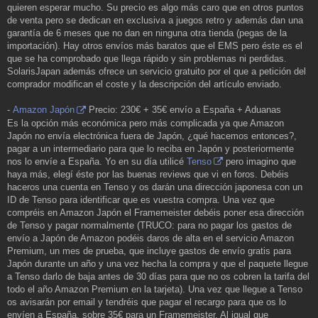
quieren esperar mucho. Su precio es algo más caro que en otros puntos
de venta pero se dedican en exclusiva a juegos retro y además dan una
garantía de 6 meses que no dan en ninguna otra tienda (pegas de la
importación). Hay otros envíos más baratos que el EMS pero éste es el
que se ha comprobado que llega rápido y sin problemas ni perdidas.
SolarisJapan además ofrece un servicio gratuito por el que a petición del
comprador modifican el coste y la descripción del artículo enviado.
-
Amazon Japón
Precio: 230€ + 35€ envío a España + Aduanas
Es la opción más económica pero más complicada ya que Amazon
Japón no envía electrónica fuera de Japón, ¿qué hacemos entonces?,
pagar a un intermediario para que lo reciba en Japón y posteriormente
nos lo envíe a España. Yo en su día utilicé
Tenso
pero imagino que
haya más, elegí éste por las buenas reviews que vi en foros. Debéis
haceros una cuenta en Tenso y os darán una dirección japonesa con un
ID de Tenso para identificar que es vuestra compra. Una vez que
compréis en Amazon Japón el Framemeister debéis poner esa dirección
de Tenso y pagar normalmente (TRUCO: para no pagar los gastos de
envío a Japón de Amazon podéis daros de alta en el servicio Amazon
Premium, un mes de prueba, que incluye gastos de envío gratis para
Japón durante un año y una vez hecha la compra y que el paquete llegue
a Tenso darlo de baja antes de 30 días para que no os cobren la tarifa del
todo el año Amazon Premium en la tarjeta). Una vez que llegue a Tenso
os avisarán por email y tendréis que pagar el recargo para que os lo
envíen a España, sobre 35€ para un Framemeister. Al igual que