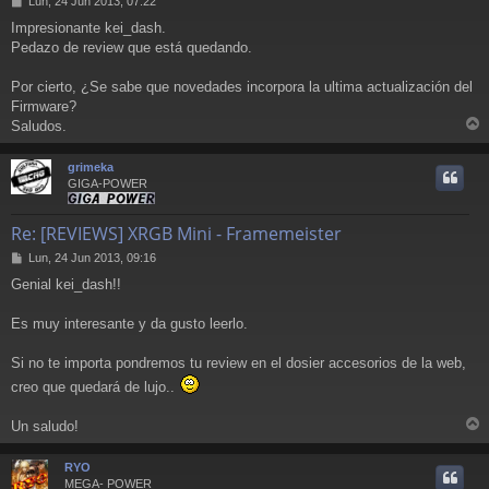
Lun, 24 Jun 2013, 07:22
e
Impresionante kei_dash.
n
Pedazo de review que está quedando.
s
a
j
Por cierto, ¿Se sabe que novedades incorpora la ultima actualización del
e
Firmware?
Saludos.
r
r
grimeka
i
GIGA-POWER
Re: [REVIEWS] XRGB Mini - Framemeister
M
Lun, 24 Jun 2013, 09:16
e
Genial kei_dash!!
n
s
a
Es muy interesante y da gusto leerlo.
j
e
Si no te importa pondremos tu review en el dosier accesorios de la web,
creo que quedará de lujo..
Un saludo!
r
r
RYO
i
MEGA- POWER