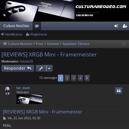
Cultura NeoGeo
Identificarse
Registrarse
or
de
eg
os
nti
ist
Cultura NeoGeo
Foro
General
Apartado Técnico
fic
ra
[REVIEWS] XRGB Mini - Framemeister
ar
rs
Moderador:
hokuto29
Responder
se
e
2
3
4
1
Siguiente
72 mensajes
kei_dash
Veterano
[REVIEWS] XRGB Mini - Framemeister
M
Vie, 21 Jun 2013, 01:30
e
Hola,
n