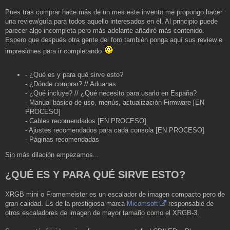
s
a
Pues tras comprar hace más de un mes este invento me propongo hacer
j
una review/guía para todos aquello interesados en él. Al principio puede
e
parecer algo incompleta pero más adelante añadiré más contenido.
Espero que después otra gente del foro también ponga aquí sus review e
impresiones para ir completando
- ¿Qué es y para qué sirve esto?
- ¿Dónde comprar? // Aduanas
- ¿Qué incluye? // ¿Qué necesito para usarlo en España?
- Manual básico de uso, menús, actualización Firmware [EN
PROCESO]
- Cables recomendados [EN PROCESO]
- Ajustes recomendados para cada consola [EN PROCESO]
- Páginas recomendadas
Sin más dilación empezamos...
¿QUÉ ES Y PARA QUÉ SIRVE ESTO?
XRGB mini o Framemeister es un escalador de imagen compacto pero de
gran calidad. Es de la prestigiosa marca
Micomsoft
responsable de
otros escaladores de imagen de mayor tamaño como el XRGB-3.