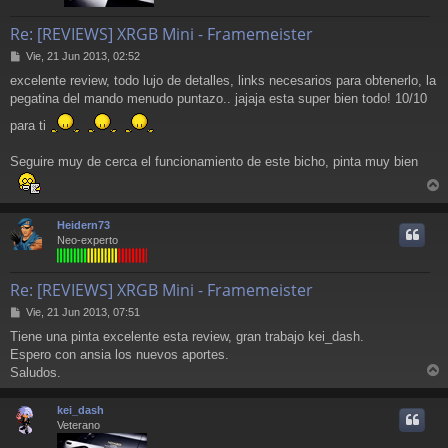
Re: [REVIEWS] XRGB Mini - Framemeister
M
Vie, 21 Jun 2013, 02:52
e
excelente review, todo lujo de detalles, links necesarios para obtenerlo, la
n
pegatina del mando menudo puntazo.. jajaja esta super bien todo! 10/10
s
a
para ti
j
e
Seguire muy de cerca el funcionamiento de este bicho, pinta muy bien
r
r
Heidern73
i
Neo-experto
Re: [REVIEWS] XRGB Mini - Framemeister
M
Vie, 21 Jun 2013, 07:51
e
Tiene una pinta excelente esta review, gran trabajo kei_dash.
n
Espero con ansia los nuevos aportes.
s
a
Saludos.
r
j
e
r
kei_dash
i
Veterano