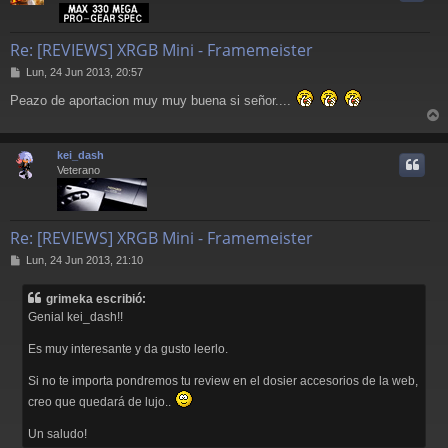
Re: [REVIEWS] XRGB Mini - Framemeister
M
Lun, 24 Jun 2013, 20:57
e
Peazo de aportacion muy muy buena si señor....
n
s
r
a
j
r
kei_dash
e
i
Veterano
Re: [REVIEWS] XRGB Mini - Framemeister
M
Lun, 24 Jun 2013, 21:10
e
n
grimeka escribió:
s
Genial kei_dash!!
a
j
Es muy interesante y da gusto leerlo.
e
Si no te importa pondremos tu review en el dosier accesorios de la web,
creo que quedará de lujo..
Un saludo!