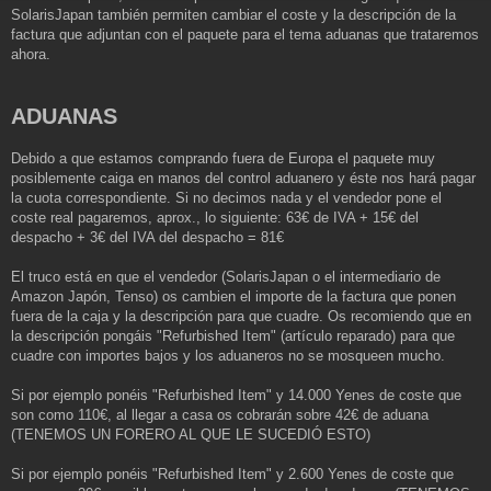
SolarisJapan también permiten cambiar el coste y la descripción de la
factura que adjuntan con el paquete para el tema aduanas que trataremos
ahora.
ADUANAS
Debido a que estamos comprando fuera de Europa el paquete muy
posiblemente caiga en manos del control aduanero y éste nos hará pagar
la cuota correspondiente. Si no decimos nada y el vendedor pone el
coste real pagaremos, aprox., lo siguiente: 63€ de IVA + 15€ del
despacho + 3€ del IVA del despacho = 81€
El truco está en que el vendedor (SolarisJapan o el intermediario de
Amazon Japón, Tenso) os cambien el importe de la factura que ponen
fuera de la caja y la descripción para que cuadre. Os recomiendo que en
la descripción pongáis "Refurbished Item" (artículo reparado) para que
cuadre con importes bajos y los aduaneros no se mosqueen mucho.
Si por ejemplo ponéis "Refurbished Item" y 14.000 Yenes de coste que
son como 110€, al llegar a casa os cobrarán sobre 42€ de aduana
(TENEMOS UN FORERO AL QUE LE SUCEDIÓ ESTO)
Si por ejemplo ponéis "Refurbished Item" y 2.600 Yenes de coste que