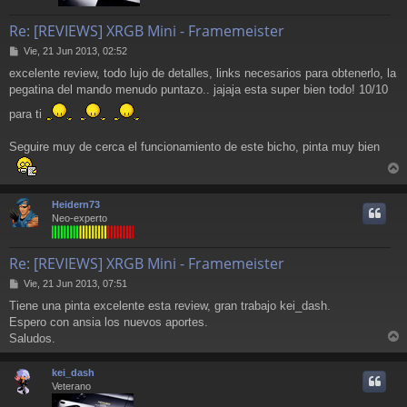
Re: [REVIEWS] XRGB Mini - Framemeister
M
Vie, 21 Jun 2013, 02:52
e
excelente review, todo lujo de detalles, links necesarios para obtenerlo, la
n
pegatina del mando menudo puntazo.. jajaja esta super bien todo! 10/10
s
a
para ti
j
e
Seguire muy de cerca el funcionamiento de este bicho, pinta muy bien
r
r
Heidern73
i
Neo-experto
Re: [REVIEWS] XRGB Mini - Framemeister
M
Vie, 21 Jun 2013, 07:51
e
Tiene una pinta excelente esta review, gran trabajo kei_dash.
n
Espero con ansia los nuevos aportes.
s
a
Saludos.
r
j
e
r
kei_dash
i
Veterano