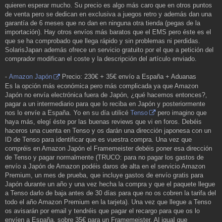
quieren esperar mucho. Su precio es algo más caro que en otros puntos
de venta pero se dedican en exclusiva a juegos retro y además dan una
garantía de 6 meses que no dan en ninguna otra tienda (pegas de la
importación). Hay otros envíos más baratos que el EMS pero éste es el
que se ha comprobado que llega rápido y sin problemas ni perdidas.
SolarisJapan además ofrece un servicio gratuito por el que a petición del
comprador modifican el coste y la descripción del artículo enviado.
-
Amazon Japón
Precio: 230€ + 35€ envío a España + Aduanas
Es la opción más económica pero más complicada ya que Amazon
Japón no envía electrónica fuera de Japón, ¿qué hacemos entonces?,
pagar a un intermediario para que lo reciba en Japón y posteriormente
nos lo envíe a España. Yo en su día utilicé
Tenso
pero imagino que
haya más, elegí éste por las buenas reviews que vi en foros. Debéis
haceros una cuenta en Tenso y os darán una dirección japonesa con un
ID de Tenso para identificar que es vuestra compra. Una vez que
compréis en Amazon Japón el Framemeister debéis poner esa dirección
de Tenso y pagar normalmente (TRUCO: para no pagar los gastos de
envío a Japón de Amazon podéis daros de alta en el servicio Amazon
Premium, un mes de prueba, que incluye gastos de envío gratis para
Japón durante un año y una vez hecha la compra y que el paquete llegue
a Tenso darlo de baja antes de 30 días para que no os cobren la tarifa del
todo el año Amazon Premium en la tarjeta). Una vez que llegue a Tenso
os avisarán por email y tendréis que pagar el recargo para que os lo
envíen a España, sobre 35€ para un Framemeister. Al igual que