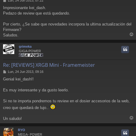
Lun, 24 Jun 2013, 07:22
e
Impresionante kei_dash.
n
Pedazo de review que está quedando.
s
a
j
Por cierto, ¿Se sabe que novedades incorpora la ultima actualización del
e
Firmware?
Saludos.
r
r
grimeka
i
GIGA-POWER
Re: [REVIEWS] XRGB Mini - Framemeister
M
Lun, 24 Jun 2013, 09:16
e
Genial kei_dash!!
n
s
a
Es muy interesante y da gusto leerlo.
j
e
Si no te importa pondremos tu review en el dosier accesorios de la web,
creo que quedará de lujo..
Un saludo!
r
r
RYO
i
MEGA- POWER