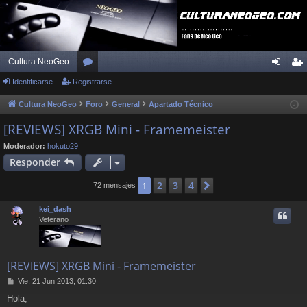
Cultura NeoGeo
Identificarse
Registrarse
or
de
eg
os
nti
ist
Cultura NeoGeo
Foro
General
Apartado Técnico
fic
ra
[REVIEWS] XRGB Mini - Framemeister
ar
rs
Moderador:
hokuto29
Responder
se
e
2
3
4
1
Siguiente
72 mensajes
kei_dash
Veterano
[REVIEWS] XRGB Mini - Framemeister
M
Vie, 21 Jun 2013, 01:30
e
Hola,
n