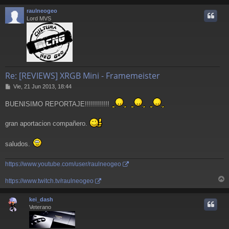
r
raulneogeo
i
Lord MVS
Re: [REVIEWS] XRGB Mini - Framemeister
M
Vie, 21 Jun 2013, 18:44
e
n
BUENISIMO REPORTAJE!!!!!!!!!!!!
s
a
gran aportacion compañero.
j
e
saludos.
https://www.youtube.com/user/raulneogeo
https://www.twitch.tv/raulneogeo
r
r
kei_dash
i
Veterano