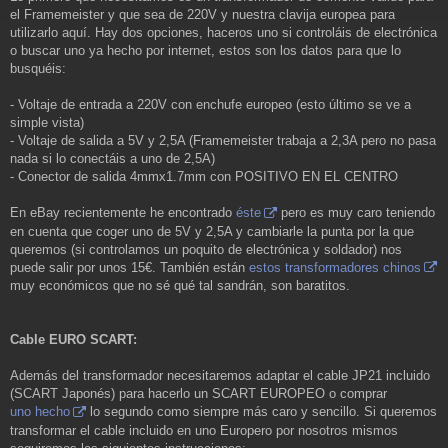
el Framemeister y que sea de 220V y nuestra clavija europea para
utilizarlo aquí. Hay dos opciones, haceros uno si controláis de electrónica
o buscar uno ya hecho por internet, estos son los datos para que lo
busquéis:
- Voltaje de entrada a 220V con enchufe europeo (esto último se ve a
simple vista)
- Voltaje de salida a 5V y 2,5A (Framemeister trabaja a 2,3A pero no pasa
nada si lo conectáis a uno de 2,5A)
- Conector de salida 4mmx1.7mm con POSITIVO EN EL CENTRO
En eBay recientemente he encontrado
éste
pero es muy caro teniendo
en cuenta que coger uno de 5V y 2,5A y cambiarle la punta por la que
queremos (si controlamos un poquito de electrónica y soldador) nos
puede salir por unos 15€. También están
estos transformadores chinos
muy económicos que no sé qué tal sandrán, son baratitos.
Cable EURO SCART:
Además del transformador necesitaremos adaptar el cable JP21 incluido
(SCART Japonés) para hacerlo un SCART EUROPEO o comprar
uno hecho
lo segundo como siempre más caro y sencillo. Si queremos
transformar el cable incluido en uno Europero por nosotros mismos