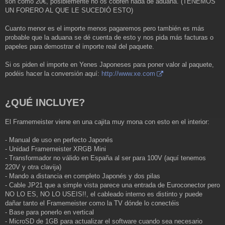
son como 20€, posiblemente no os cobren nada de aduana. (TENEMOS
UN FORERO AL QUE LE SUCEDIÓ ESTO)
Cuanto menor es el importe menos pagaremos pero también es más
probable que la aduana se dé cuenta de esto y nos pida más facturas o
papeles para demostrar el importe real del paquete.
Si os piden el importe en Yenes Japoneses para poner valor al paquete,
podéis hacer la conversión aquí:
http://www.xe.com
¿QUÉ INCLUYE?
El Framemeister viene en una cajita muy mona con esto en el interior:
- Manual de uso en perfecto Japonés
- Unidad Framemeister XRGB Mini
- Transformador no válido en España al ser para 100V (aquí tenemos
220V y otra clavija)
- Mando a distancia en completo Japonés y dos pilas
- Cable JP21 que a simple vista parece una entrada de Euroconector pero
NO LO ES, NO LO USEIS!!, el cableado interno es distinto y puede
dañar tanto el Framemeister como la TV dónde lo conectéis
- Base para ponerlo en vertical
- MicroSD de 1GB para actualizar el software cuando sea necesario