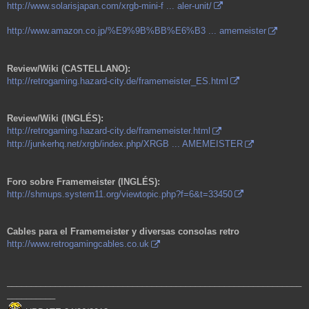
http://www.solarisjapan.com/xrgb-mini-f ... aler-unit/
http://www.amazon.co.jp/%E9%9B%BB%E6%B3 ... amemeister
Review/Wiki (CASTELLANO):
http://retrogaming.hazard-city.de/framemeister_ES.html
Review/Wiki (INGLÉS):
http://retrogaming.hazard-city.de/framemeister.html
http://junkerhq.net/xrgb/index.php/XRGB ... AMEMEISTER
Foro sobre Framemeister (INGLÉS):
http://shmups.system11.org/viewtopic.php?f=6&t=33450
Cables para el Framemeister y diversas consolas retro
http://www.retrogamingcables.co.uk
_____________________________________________________________
__________