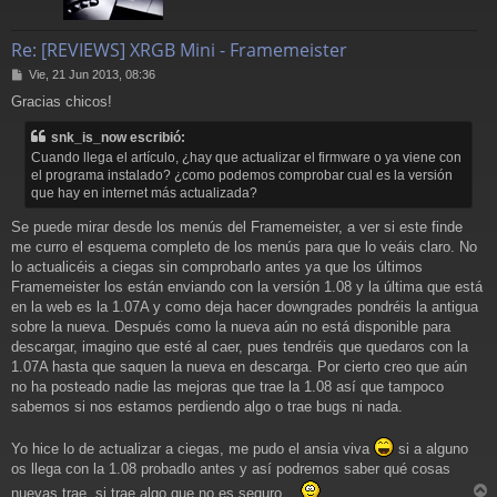
Re: [REVIEWS] XRGB Mini - Framemeister
M
Vie, 21 Jun 2013, 08:36
e
Gracias chicos!
n
s
snk_is_now escribió:
a
j
Cuando llega el artículo, ¿hay que actualizar el firmware o ya viene con
e
el programa instalado? ¿como podemos comprobar cual es la versión
que hay en internet más actualizada?
Se puede mirar desde los menús del Framemeister, a ver si este finde
me curro el esquema completo de los menús para que lo veáis claro. No
lo actualicéis a ciegas sin comprobarlo antes ya que los últimos
Framemeister los están enviando con la versión 1.08 y la última que está
en la web es la 1.07A y como deja hacer downgrades pondréis la antigua
sobre la nueva. Después como la nueva aún no está disponible para
descargar, imagino que esté al caer, pues tendréis que quedaros con la
1.07A hasta que saquen la nueva en descarga. Por cierto creo que aún
no ha posteado nadie las mejoras que trae la 1.08 así que tampoco
sabemos si nos estamos perdiendo algo o trae bugs ni nada.
Yo hice lo de actualizar a ciegas, me pudo el ansia viva
si a alguno
os llega con la 1.08 probadlo antes y así podremos saber qué cosas
nuevas trae, si trae algo que no es seguro...