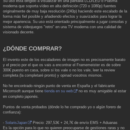
Su uso está dirigido a visualizar en una pantalla LCD/LED o Plasma
moderna que soporta vídeo en alta definición (720 o 1080p) fuentes
originalmente de muy baja resolución (240p) haciendo este escalado de la
forma más fiel posible y añadiendo efectos y suavizados para lograr la
mejor apariencia. Su uso está orientado principalmente a jugar consolas y
sistema de videojuegos "retro" en una TV moderna con una calidad de
visionado decente.
¿DÓNDE COMPRAR?
El invento este de los escaladores de imagen no es precisamente barato
y el precio por el que os vais a encontrar el Framemeister es de sobre
300€ puesto en casa, sobre si los vale o no los vale, leer la review
completa (la completaré pronto) y opinad vosotros mismos.
No he encontrado ningún punto de venta en España y el fabricante
Micomsoft aunque tiene
tienda en su web
no es muy amigable al estar
en completo japonés.
Puntos de venta probados (dónde lo he comprado yo o algún forero de
confianza):
-
SolarisJapan
Precio: 297,53€ + 24,7€ de envío EMS + Aduanas
Es la opción para lo que no quieren preocuparse de gestiones raras y no