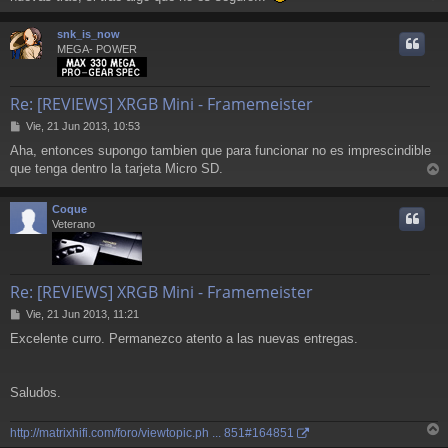
r
r
snk_is_now
i
MEGA- POWER
Re: [REVIEWS] XRGB Mini - Framemeister
M
Vie, 21 Jun 2013, 10:53
e
Aha, entonces supongo tambien que para funcionar no es imprescindible
n
que tenga dentro la tarjeta Micro SD.
s
r
a
j
r
Coque
e
i
Veterano
Re: [REVIEWS] XRGB Mini - Framemeister
M
Vie, 21 Jun 2013, 11:21
e
Excelente curro. Permanezco atento a las nuevas entregas.
n
s
a
j
Saludos.
e
http://matrixhifi.com/foro/viewtopic.ph ... 851#164851
r