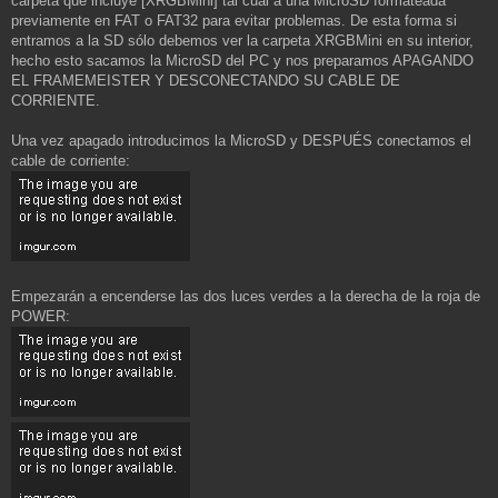
carpeta que incluye [XRGBMini] tal cual a una MicroSD formateada
previamente en FAT o FAT32 para evitar problemas. De esta forma si
entramos a la SD sólo debemos ver la carpeta XRGBMini en su interior,
hecho esto sacamos la MicroSD del PC y nos preparamos APAGANDO
EL FRAMEMEISTER Y DESCONECTANDO SU CABLE DE
CORRIENTE.
Una vez apagado introducimos la MicroSD y DESPUÉS conectamos el
cable de corriente:
Empezarán a encenderse las dos luces verdes a la derecha de la roja de
POWER: