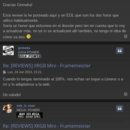
Gracias Grimeka!
Esta review la he posteado aquí y en EOL que son los dos foros que
utilizo habitualmente.
Sería un honor que estuviera en el dossier pero ten en cuenta que lo voy
a actualizar más, no sé si se actualizará allí también, no tengo ni idea de
cómo va eso
r
r
grimeka
i
GIGA-POWER
Re: [REVIEWS] XRGB Mini - Framemeister
M
Lun, 24 Jun 2013, 21:21
e
Cuando lo tengas terminado al 100%, nos echas un toque a Llorens o a
n
mí y lo adaptamos a la web.
s
a
j
Un saludo!
e
r
r
snk_is_now
i
MEGA- POWER
Re: [REVIEWS] XRGB Mini - Framemeister