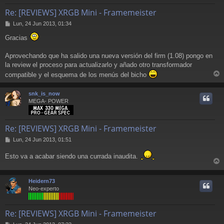
Re: [REVIEWS] XRGB Mini - Framemeister
M
Lun, 24 Jun 2013, 01:34
e
Gracias
n
s
a
Aprovechando que ha salido una nueva versión del firm (1.08) pongo en
j
la review el proceso para actualizarlo y añado otro transformador
e
compatible y el esquema de los menús del bicho
r
r
snk_is_now
i
MEGA- POWER
Re: [REVIEWS] XRGB Mini - Framemeister
M
Lun, 24 Jun 2013, 01:51
e
n
Esto va a acabar siendo una currada inaudita.
s
r
a
j
r
Heidern73
e
i
Neo-experto
Re: [REVIEWS] XRGB Mini - Framemeister
M