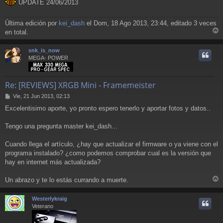
UPDATE 24/06/2013
Última edición por
kei_dash
el Dom, 18 Ago 2013, 23:44, editado 3 veces
en total.
r
r
snk_is_now
i
MEGA- POWER
Re: [REVIEWS] XRGB Mini - Framemeister
M
Vie, 21 Jun 2013, 02:13
e
Excelentisimo aporte, yo pronto espero tenerlo y aportar fotos y datos..
n
s
a
Tengo una pregunta master kei_dash...
j
e
Cuando llega el artículo, ¿hay que actualizar el firmware o ya viene con el
programa instalado? ¿como podemos comprobar cual es la versión que
hay en internet más actualizada?
Un abrazo y te lo estás currando a muerte.
r
r
Westerlykraig
i
Veterano