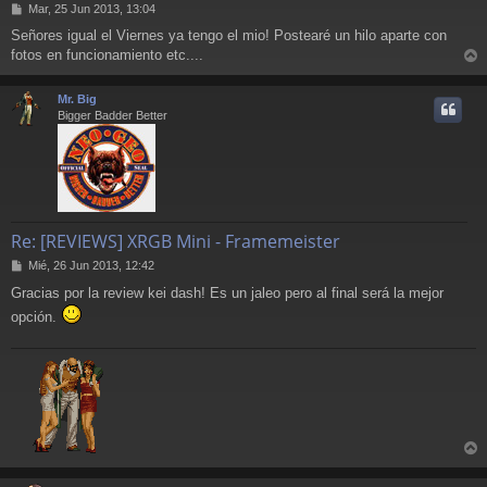
M
Mar, 25 Jun 2013, 13:04
e
Señores igual el Viernes ya tengo el mio! Postearé un hilo aparte con
n
fotos en funcionamiento etc....
s
r
a
j
r
Mr. Big
e
i
Bigger Badder Better
Re: [REVIEWS] XRGB Mini - Framemeister
M
Mié, 26 Jun 2013, 12:42
e
Gracias por la review kei dash! Es un jaleo pero al final será la mejor
n
s
opción.
a
j
e
r
r