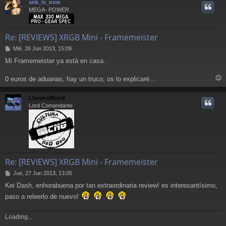
snk_is_now
i
MEGA- POWER
Re: [REVIEWS] XRGB Mini - Framemeister
M
Mié, 26 Jun 2013, 15:09
e
Mi Framemeister ya está en casa.
n
s
a
0 euros de aduanas, hay un truco, os lo explicaré...
r
j
e
r
LlorensBlood
i
Lord Comandante
Re: [REVIEWS] XRGB Mini - Framemeister
M
Jue, 27 Jun 2013, 13:05
e
Kei Dash, enhorabuena por tan extraordinaria review! es interesantísimo,
n
s
paso a releerlo de nuevo!
a
j
Loading...
e