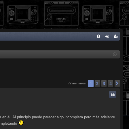
FA
de
eg
Q
nti
ist
fic
ra
ar
rs
se
e
2
3
4
1
Sig
72 mensajes
en él. Al principio puede parecer algo incompleta pero más adelante
completando