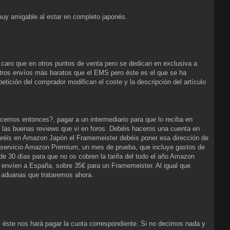
uy amigable al estar en completo japonés.
 caro que en otros puntos de venta pero se dedican en exclusiva a
otros envíos más baratos que el EMS pero éste es el que se ha
etición del comprador modifican el coste y la descripción del artículo
mos entonces?, pagar a un intermediario para que lo reciba en
 las buenas reviews que vi en foros. Debéis haceros una cuenta en
préis en Amazon Japón el Framemeister debéis poner esa dirección de
 servicio Amazon Premium, un mes de prueba, que incluye gastos de
de 30 días para que no os cobren la tarifa del todo el año Amazon
o envíen a España, sobre 35€ para un Framemeister. Al igual que
a aduanas que trataremos ahora.
éste nos hará pagar la cuota correspondiente. Si no decimos nada y