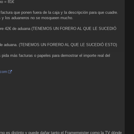
ho = 81€
factura que ponen fuera de la caja y la descripción para que cuadre.
jos y los aduaneros no se mosqueen mucho.
arán sobre 42€ de aduana (TENEMOS UN FORERO AL QUE LE SUCEDIÓ
n nada de aduana. (TENEMOS UN FORERO AL QUE LE SUCEDIÓ ESTO)
ida más facturas o papeles para demostrar el importe real del
.com
no es distinto y puede dañar tanto el Framemeister como la TV dónde