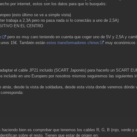
hecho por internet, estos son los datos para que lo busquéis:
ropeo (esto último se ve a simple vista)
ter trabaja a 2,3A pero no pasa nada si lo conectáis a uno de 2,5A)
POSITIVO EN EL CENTRO
e
pero es muy caro teniendo en cuenta que coger uno de 5V y 2,5A y cambi
or unos 15€. También están
estos transformadores chinos
muy económicos qu
 adaptar el cable JP21 incluido (SCART Japonés) para hacerlo un SCART
ble incluido en uno Europero por nosotros mismos seguiremos las siguientes i
atrás, desde la vista de soldadura, desde esta vista donde veremos dónde 
 corresponda:
 haciendo bien es comprobar que tenemos los cables R, G, B (rojo, verde y a
dentifican sobre el resto. Tienen que estar de origen en: