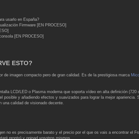
ara usarlo en España?
ctualización Firmware [EN PROCESO]
CESO]
a consola [EN PROCESO]
RVE ESTO?
r de imagen compacto pero de gran calidad. Es de la prestigiosa marca
Mic
pantalla LCD/LED o Plasma moderna que soporta vídeo en alta definición (720 
l posible y añadiendo efectos y suavizados para lograr la mejor apariencia. 
n una calidad de visionado decente.
gen no es precisamente barato y el precio por el que os vais a encontrar el F
letaré pronto) y opinad vosotros mismos.