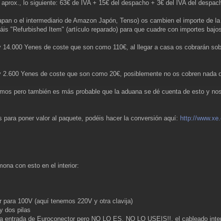
 aprox., lo siguiente: 63€ de IVA + 15€ del despacho + 3€ del IVA del despac
apan o el intermediario de Amazon Japón, Tenso) os cambien el importe de la 
áis "Refurbished Item" (artículo reparado) para que cuadre con importes ba
m" y 14.000 Yenes de coste que son como 110€, al llegar a casa os cobr
em" y 2.600 Yenes de coste que son como 20€, posiblemente no os cobre
os pero también es más probable que la aduana se dé cuenta de esto y nos p
 para poner valor al paquete, podéis hacer la conversión aquí:
http://www.xe
ona con esto en el interior:
r para 100V (aquí tenemos 220V y otra clavija)
y dos pilas
na entrada de Euroconector pero NO LO ES, NO LO USEIS!!, el cableado inter