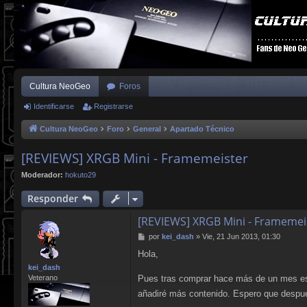
Cultura NeoGeo
Foros
Identificarse
Registrarse
Cultura NeoGeo
Foro
General
Apartado Técnico
[REVIEWS] XRGB Mini - Framemeister
Moderador:
hokuto29
Responder
[REVIEWS] XRGB Mini - Framemei
M
por
kei_dash
»
Vie, 21 Jun 2013, 01:30
e
Hola,
n
s
kei_dash
a
Pues tras comprar hace más de un mes este
Veterano
j
añadiré más contenido. Espero que despué
e