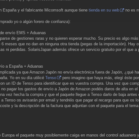
n España y el fabricante Micomsoft aunque tiene
tienda en su web
no es m
prado yo o algún forero de confianza):
 de envío EMS + Aduanas
uparse de gestiones raras y no quieren esperar mucho. Su precio es algo más
 6 meses que no dan en ninguna otra tienda (pegas de la importación). Hay 
s ni perdidas. SolarisJapan además ofrece un servicio gratuito por el que a p
vío a España + Aduanas
licada ya que Amazon Japón no envía electrónica fuera de Japón, ¿qué hace
aña. Yo en su día utilicé
Tenso
pero imagino que haya más, elegí éste por
con un ID de Tenso para identificar que es vuestra compra. Una vez que com
no pagar los gastos de envío a Japón de Amazon podéis daros de alta en el
una vez hecha la compra y que el paquete llegue a Tenso darlo de baja antes 
e a Tenso os avisarán por email y tendréis que pagar el recargo para que os l
coste y la descripción de la factura que adjuntan con el paquete para el tem
Europa el paquete muy posiblemente caiga en manos del control aduanero y 