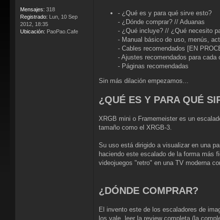
Mensajes:
318
- ¿Qué es y para qué sirve esto?
Registrado:
Lun, 10 Sep
- ¿Dónde comprar? // Aduanas
2012, 18:35
- ¿Qué incluye? // ¿Qué necesito p
Ubicación:
PaoPao.Cafe
- Manual básico de uso, menús, a
- Cables recomendados [EN PRO
- Ajustes recomendados para cad
- Páginas recomendadas
Sin más dilación empezamos...
¿QUÉ ES Y PARA QUÉ SI
XRGB mini o Framemeister es un escalado
tamaño como el XRGB-3.
Su uso está dirigido a visualizar en una 
haciendo este escalado de la forma más fie
videojuegos "retro" en una TV moderna co
¿DÓNDE COMPRAR?
El invento este de los escaladores de ima
los vale, leer la review completa (la comp