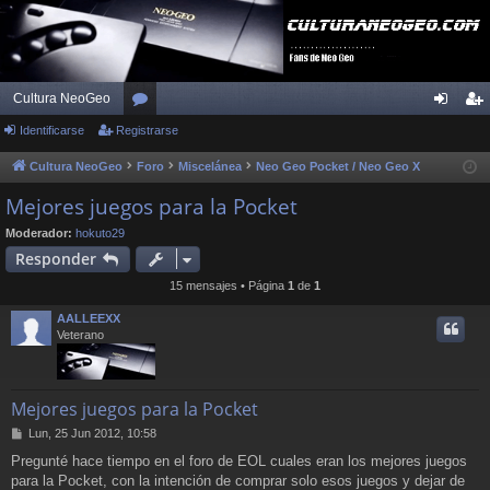
Cultura NeoGeo
Identificarse
Registrarse
or
de
eg
os
nti
ist
Cultura NeoGeo
Foro
Miscelánea
Neo Geo Pocket / Neo Geo X
fic
ra
Mejores juegos para la Pocket
ar
rs
Moderador:
hokuto29
Responder
se
e
15 mensajes • Página
1
de
1
AALLEEXX
Veterano
Mejores juegos para la Pocket
M
Lun, 25 Jun 2012, 10:58
e
Pregunté hace tiempo en el foro de EOL cuales eran los mejores juegos
n
para la Pocket, con la intención de comprar solo esos juegos y dejar de
s