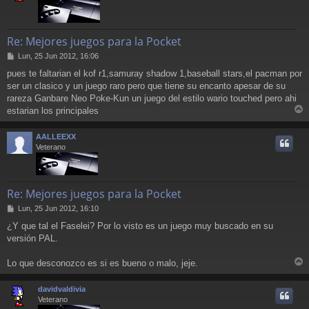
Re: Mejores juegos para la Pocket
M
Lun, 25 Jun 2012, 16:06
e
pues te faltarian el kof r1,samuray shadow 1,baseball stars,el pacman por
n
ser un clasico y un juego raro pero que tiene su encanto apesar de su
s
a
rareza Ganbare Neo Poke-Kun un juego del estilo wario touched pero ahi
j
estarian los principales
e
r
r
AALLEEXX
i
Veterano
Re: Mejores juegos para la Pocket
M
Lun, 25 Jun 2012, 16:10
e
¿Y que tal el Faselei? Por lo visto es un juego muy buscado en su
n
versión PAL.
s
a
j
Lo que desconozco es si es bueno o malo, jeje.
e
r
r
davidvaldivia
i
Veterano