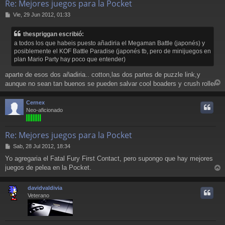
Re: Mejores juegos para la Pocket
M
Vie, 29 Jun 2012, 01:33
e
n
thespriggan escribió:
s
a todos los que habeis puesto añadiria el Megaman Battle (japonés) y
a
posiblemente el KOF Battle Paradise (japonés tb, pero de minijuegos en
j
plan Mario Party hay poco que entender)
e
aparte de esos dos añadiria.. cotton,las dos partes de puzzle link,y
aunque no sean tan buenos se pueden salvar cool boaders y crush roller
r
r
Cernex
i
Neo-aficionado
Re: Mejores juegos para la Pocket
M
Sab, 28 Jul 2012, 18:34
e
Yo agregaria el Fatal Fury First Contact, pero supongo que hay mejores
n
juegos de pelea en la Pocket.
s
r
a
j
r
davidvaldivia
e
i
Veterano