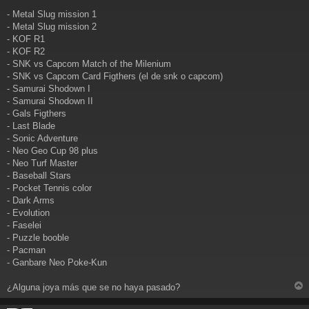
a
j
- Metal Slug mission 1
e
- Metal Slug mission 2
- KOF R1
- KOF R2
- SNK vs Capcom Match of the Milenium
- SNK vs Capcom Card Figthers (el de snk o capcom)
- Samurai Shodown I
- Samurai Shodown II
- Gals Figthers
- Last Blade
- Sonic Adventure
- Neo Geo Cup 98 plus
- Neo Turf Master
- Baseball Stars
- Pocket Tennis color
- Dark Arms
- Evolution
- Faselei
- Puzzle booble
- Pacman
- Ganbare Neo Poke-Kun
¿Alguna joya más que se no haya pasado?
r
r