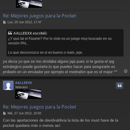
Re: Mejores juegos para la Pocket
M
Lun, 25 Jun 2012, 17:47
e
n
AALLEEXX escribió:
s
¿Y que tal el Faselei? Por lo visto es un juego muy buscado en su
a
versión PAL.
j
e
Lo que desconozco es si es bueno o malo, jeje.
ya decia yo que se me olvidaba alguno jaja pues si te gusta el rpg
estrategico puede gustarte,lo que puedes hacer para asegurarte es
probarlo en un emulador por ejemplo el mednafen que es el mejor ^^
r
r
AALLEEXX
i
Veterano
Re: Mejores juegos para la Pocket
M
Mié, 27 Jun 2012, 16:50
e
Con las aportaciones de
davidvaldivia
la lista de los must have de la
n
pocket quedaria más o menos así:
s