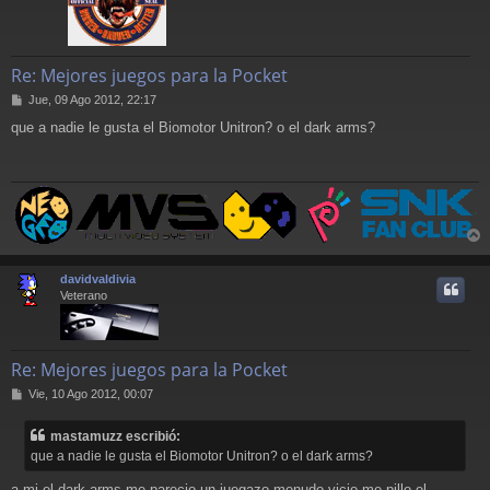
Re: Mejores juegos para la Pocket
M
Jue, 09 Ago 2012, 22:17
e
que a nadie le gusta el Biomotor Unitron? o el dark arms?
n
s
a
j
e
r
r
davidvaldivia
i
Veterano
Re: Mejores juegos para la Pocket
M
Vie, 10 Ago 2012, 00:07
e
n
mastamuzz escribió:
s
que a nadie le gusta el Biomotor Unitron? o el dark arms?
a
j
a mi el dark arms me parecio un juegazo menudo vicio me pillo el