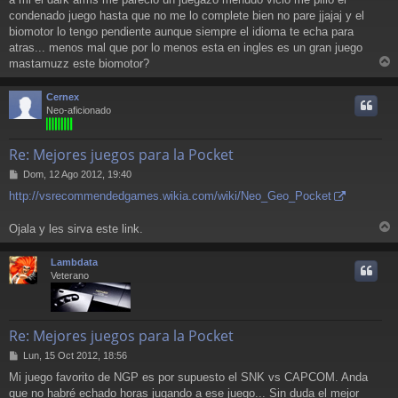
e
condenado juego hasta que no me lo complete bien no pare jjajaj y el
biomotor lo tengo pendiente aunque siempre el idioma te echa para
atras... menos mal que por lo menos esta en ingles es un gran juego
mastamuzz este biomotor?
r
r
Cernex
i
Neo-aficionado
Re: Mejores juegos para la Pocket
M
Dom, 12 Ago 2012, 19:40
e
http://vsrecommendedgames.wikia.com/wiki/Neo_Geo_Pocket
n
s
a
Ojala y les sirva este link.
r
j
e
r
Lambdata
i
Veterano
Re: Mejores juegos para la Pocket
M
Lun, 15 Oct 2012, 18:56
e
Mi juego favorito de NGP es por supuesto el SNK vs CAPCOM. Anda
n
que no habré echado horas jugando a ese juego... Sin duda el mejor
s