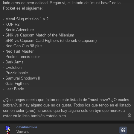
a
lado otros de peor calidad. Según vi, el listado de "must have" de la
j
Pocket es el siguiente:
e
- Metal Slug mission 1 y 2
- KOF R2
- Sonic Adventure
- SNK vs Capcom Match of the Milenium
- SNK vs Capcom Card Figthers (el de snk o capcom)
- Neo Geo Cup 98 plus
- Neo Turf Master
- Pocket Tennis color
- Dark Arms
- Evolution
- Puzzle boble
- Samurai Shodown II
- Gals Figthers
- Last Blade
¿Que juegos creeis que faltan en este listado de "must have? ¿O cuales
sobran?, si hay alguno que no os gusta. Todos los que tengo en el listado
son en color (creo), si creeis que hay alguno solo en byn que merezca
estar en la lista también estaria bien.
r
r
davidvaldivia
i
Veterano