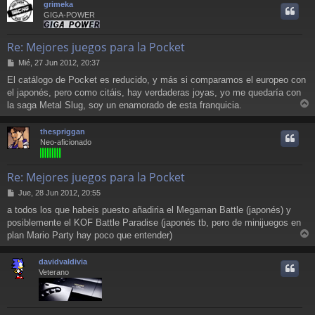
grimeka
i
GIGA-POWER
Re: Mejores juegos para la Pocket
M
Mié, 27 Jun 2012, 20:37
e
El catálogo de Pocket es reducido, y más si comparamos el europeo con
n
el japonés, pero como citáis, hay verdaderas joyas, yo me quedaría con
s
a
la saga Metal Slug, soy un enamorado de esta franquicia.
r
j
e
r
thespriggan
i
Neo-aficionado
Re: Mejores juegos para la Pocket
M
Jue, 28 Jun 2012, 20:55
e
a todos los que habeis puesto añadiria el Megaman Battle (japonés) y
n
posiblemente el KOF Battle Paradise (japonés tb, pero de minijuegos en
s
a
plan Mario Party hay poco que entender)
r
j
e
r
davidvaldivia
i
Veterano