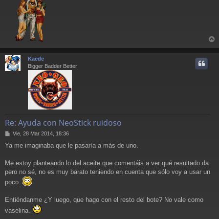
e
r
r
Kaede
i
Bigger Badder Better
Re: Ayuda con NeoStick ruidoso
M
Vie, 28 Mar 2014, 18:36
e
Ya me imaginaba que le pasaría a más de uno.
n
s
a
Me estoy planteando lo del aceite que comentáis a ver qué resultado da
j
pero no sé, no es muy barato teniendo en cuenta que sólo voy a usar un
e
poco.
Entiéndanme ¿Y luego, que hago con el resto del bote? No vale como
vaselina.