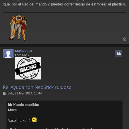
igual por el uso del mando y puedes correr riesgo de estropear el plástico.
r
r
raulneogeo
i
Lord MVS
Re: Ayuda con NeoStick ruidoso
M
Sab, 29 Mar 2014, 10:44
e
n
Kaede escribió:
s
Mmm.
a
j
e
Vaselina ¿eh?