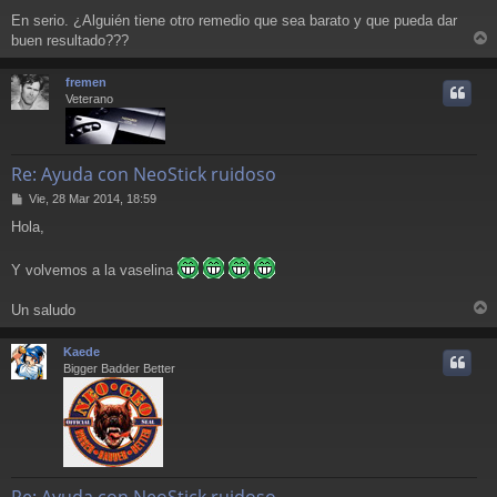
En serio. ¿Alguién tiene otro remedio que sea barato y que pueda dar
buen resultado???
r
r
fremen
i
Veterano
Re: Ayuda con NeoStick ruidoso
M
Vie, 28 Mar 2014, 18:59
e
Hola,
n
s
a
Y volvemos a la vaselina
j
e
Un saludo
r
r
Kaede
i
Bigger Badder Better
Re: Ayuda con NeoStick ruidoso