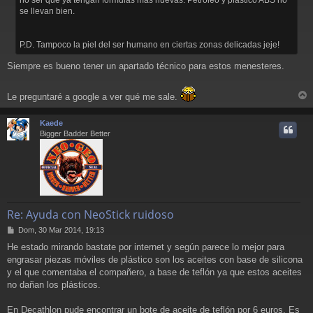
j
se llevan bien.
e
P.D. Tampoco la piel del ser humano en ciertas zonas delicadas jeje!
Siempre es bueno tener un apartado técnico para estos menesteres.
Le preguntaré a google a ver qué me sale.
r
r
Kaede
i
Bigger Badder Better
Re: Ayuda con NeoStick ruidoso
M
Dom, 30 Mar 2014, 19:13
e
He estado mirando bastate por internet y según parece lo mejor para
n
engrasar piezas móviles de plástico son los aceites con base de silicona
s
a
y el que comentaba el compañero, a base de teflón ya que estos aceites
j
no dañan los plásticos.
e
En Decathlon pude encontrar un bote de aceite de teflón por 6 euros. Es