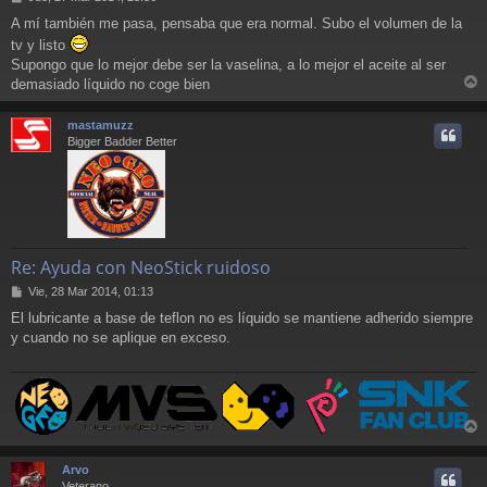
e
A mí también me pasa, pensaba que era normal. Subo el volumen de la
n
tv y listo
s
a
Supongo que lo mejor debe ser la vaselina, a lo mejor el aceite al ser
j
demasiado líquido no coge bien
e
r
r
mastamuzz
i
Bigger Badder Better
Re: Ayuda con NeoStick ruidoso
M
Vie, 28 Mar 2014, 01:13
e
El lubricante a base de teflon no es líquido se mantiene adherido siempre
n
y cuando no se aplique en exceso.
s
a
j
e
r
r
Arvo
i
Veterano