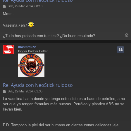
M
Sab, 29 Mar 2014, 00:18
e
Mmm.
n
s
a
Vaselina ¿eh?
j
e
¿Tu lo has probado con tu stick? ¿Da buen resultado?
r
r
mastamuzz
i
Bigger Badder Better
Re: Ayuda con NeoStick ruidoso
M
Sab, 29 Mar 2014, 01:35
e
La vaselina hasta donde yo tengo entendido es a base de petróleo, a no
n
ser que ya tengan fórmulas más nuevas. Petróleo y plástico ABS no se
s
a
llevan bien.
j
e
P.D. Tampoco la piel del ser humano en ciertas zonas delicadas jeje!