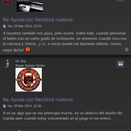
Re: Ayuda con NeoStick ruidoso
M
Vie, 28 Mar 2014, 15:53
e
A nosotros también nos pasa, pero ocurre, sobre todo, cuando presionas
n
el botón con un cierto grado de inclinación, es entonces cuando roza con
s
a
la carcasa y chirría...y sí, a veces puede ser bastante rallante, nunca
j
mejor dicho!
e
r
r
Mr. Big
i
Bigger Badder Better
Re: Ayuda con NeoStick ruidoso
M
Vie, 28 Mar 2014, 16:36
e
A mi es algo que no me preocupa mucho, es un defecto del diseño del
n
mando pero cuando estoy concentrado en el juego ni me entero.
s
a
j