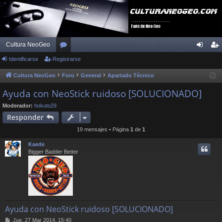
Cultura NeoGeo
Identificarse
Registrarse
or
de
eg
os
nti
ist
Cultura NeoGeo
Foro
General
Apartado Técnico
fic
ra
Ayuda con NeoStick ruidoso [SOLUCIONADO]
ar
rs
Moderador:
hokuto29
Responder
se
e
19 mensajes • Página
1
de
1
Kaede
Bigger Badder Better
Ayuda con NeoStick ruidoso [SOLUCIONADO]
M
Jue, 27 Mar 2014, 15:40