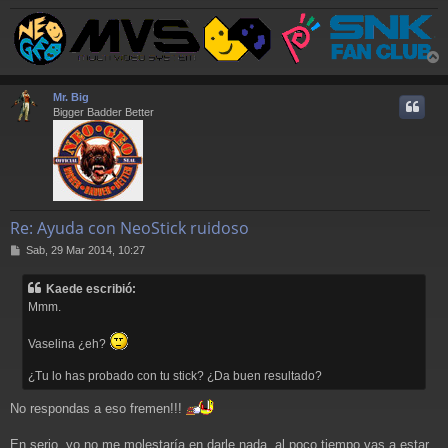
r
r
Mr. Big
i
Bigger Badder Better
Re: Ayuda con NeoStick ruidoso
M
Sab, 29 Mar 2014, 10:27
e
n
Kaede escribió:
s
Mmm.
a
j
e
Vaselina ¿eh?
¿Tu lo has probado con tu stick? ¿Da buen resultado?
No respondas a eso fremen!!!
En serio, yo no me molestaría en darle nada, al poco tiempo vas a estar