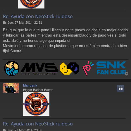
Re: Ayuda con NeoStick ruidoso
M
Jue, 27 Mar 2014, 22:31
e
Es igual que lo que te pone Ulises y no te pases de dosis es mejor abrirlo
n
y lubricar las partes mientras esta desensamblado y de paso ves si todo
s
a
esta libré y no tienes algo que impida el
j
Movimiento como rebabas de plástico o que no esté bien centrado o bien
e
fijo! Suerte!
r
r
Manusnk
i
Bigger Badder Better
Re: Ayuda con NeoStick ruidoso
M
Jue, 27 Mar 2014, 23:36