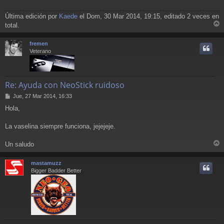
Última edición por
Kaede
el Dom, 30 Mar 2014, 19:15, editado 2 veces en
total.
r
r
fremen
i
Veterano
Re: Ayuda con NeoStick ruidoso
M
Jue, 27 Mar 2014, 16:33
e
Hola,
n
s
a
La vaselina siempre funciona, jejejeje.
j
e
Un saludo
r
r
mastamuzz
i
Bigger Badder Better