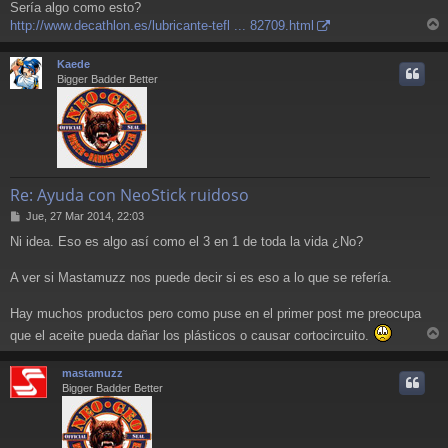
Sería algo como esto?
http://www.decathlon.es/lubricante-tefl ... 82709.html
r
r
Kaede
i
Bigger Badder Better
Re: Ayuda con NeoStick ruidoso
M
Jue, 27 Mar 2014, 22:03
e
Ni idea. Eso es algo así como el 3 en 1 de toda la vida ¿No?
n
s
a
A ver si Mastamuzz nos puede decir si es eso a lo que se refería.
j
e
Hay muchos productos pero como puse en el primer post me preocupa
que el aceite pueda dañar los plásticos o causar cortocircuito.
r
r
mastamuzz
i
Bigger Badder Better