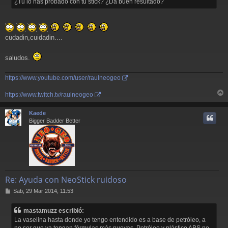
¿Tu lo has probado con tu stick? ¿Da buen resultado?
cudadin,cuidadin....
saludos.
https://www.youtube.com/user/raulneogeo
https://www.twitch.tv/raulneogeo
r
r
Kaede
i
Bigger Badder Better
Re: Ayuda con NeoStick ruidoso
M
Sab, 29 Mar 2014, 11:53
e
n
mastamuzz escribió:
s
La vaselina hasta donde yo tengo entendido es a base de petróleo, a
a
no ser que ya tengan fórmulas más nuevas. Petróleo y plástico ABS no