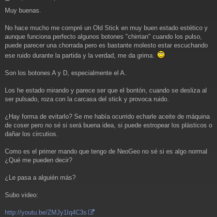
e
Muy buenas.
n
s
a
No hace mucho me compré un Old Stick en muy buen estado estético y
j
aunque funciona perfecto algunos botones "chirrian" cuando los pulso,
e
puede parecer una chorrada pero es bastante molesto estar escuchando
ese ruido durante la partida y la verdad, me da grima.
Son los botones A y D, especialmente el A.
Los he estado mirando y parece ser que el bontón, cuando se desliza al
ser pulsado, roza con la carcasa del stick y provoca ruido.
¿Hay forma de evitarlo? Se me había ocurrido echarle aceite de máquina
de coser pero no sé si será buena idea, si puede estropear los plásticos o
dañar los circutios.
Como es el primer mando que tengo de NeoGeo no sé si es algo normal
¿Qué me pueden decir?
¿Le pasa a alguién más?
Subo video:
http://youtu.be/ZMJy1Iq4C3s