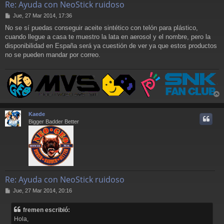
Re: Ayuda con NeoStick ruidoso
M
Jue, 27 Mar 2014, 17:36
e
No se sí puedas conseguir aceite sintético con telón para plástico,
n
cuando llegue a casa te muestro la lata en aerosol y el nombre, pero la
s
a
disponibilidad en España será ya cuestión de ver ya que estos productos
j
no se pueden mandar por correo.
e
r
r
Kaede
i
Bigger Badder Better
Re: Ayuda con NeoStick ruidoso
M
Jue, 27 Mar 2014, 20:16
e
n
fremen escribió:
s
Hola,
a