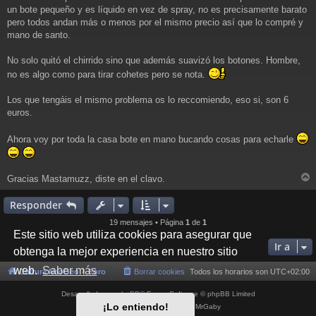
un bote pequeño y es líquido en vez de spray, no es precisamente barato
pero todos andan más o menos por el mismo precio así que lo compré y
mano de santo.
No solo quitó el chirrido sino que además suavizó los botones. Hombre,
no es algo como para tirar cohetes pero se nota.
Los que tengáis el mismo problema os lo reccomiendo, eso si, son 6
euros.
Ahora voy por toda la casa bote en mano bucando cosas para echarle
Gracias Mastamuzz, diste en el clavo.
r
r
Responder
i
19 mensajes • Página
1
de
1
Este sitio web utiliza cookies para asegurar que
Ir a
obtenga la mejor experiencia en nuestro sitio
web.
Saber más
Cultura NeoGeo
Foro
Borrar cookies
Todos los horarios son
UTC+02:00
Desarrollado por
phpBB
® Forum Software © phpBB Limited
¡Lo entiendo!
Style por
Arty
- phpBB 3.3 por MrGaby