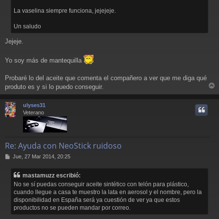
j
La vaselina siempre funciona, jejejeje.
e
Un saludo
Jejeje.
Yo soy más de mantequilla
Probaré lo del aceite que comenta el compañero a ver que me diga qué
produto es y si lo puedo conseguir.
r
r
ulyses31
i
Veterano
Re: Ayuda con NeoStick ruidoso
M
Jue, 27 Mar 2014, 20:25
e
n
mastamuzz escribió:
s
No se sí puedas conseguir aceite sintético con telón para plástico,
a
cuando llegue a casa te muestro la lata en aerosol y el nombre, pero la
j
disponibilidad en España será ya cuestión de ver ya que estos
e
productos no se pueden mandar por correo.