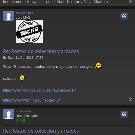
a
tiempo como Viewpoint, neodriftout, Pulstar y Ninja Masters.
r
j
e
r
raulneogeo
i
Lord MVS
Re: Restos de coleccion y arcades
M
Sab, 31 Oct 2015, 17:52
e
Wow!!!! pues son titulos de lo mejorcito de neo geo.
n
s
a
saludos.
j
e
https://www.youtube.com/user/raulneogeo
https://www.twitch.tv/raulneogeo
r
r
mustieles
i
Neo-aficionado
Re: Restos de coleccion y arcades