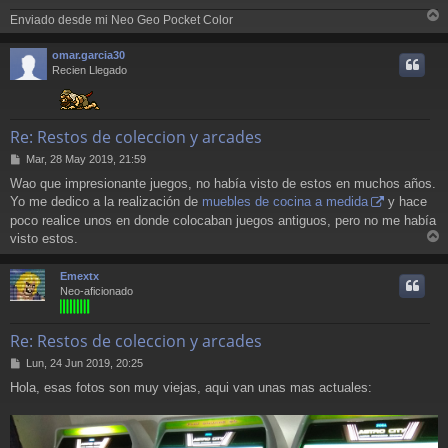
Enviado desde mi Neo Geo Pocket Color
r
r
omar.garcia30
i
Recien Llegado
Re: Restos de coleccion y arcades
M
Mar, 28 May 2019, 21:59
e
Wao que impresionante juegos, no había visto de estos en muchos años.
n
Yo me dedico a la realización de
muebles de cocina a medida
y hace
s
a
poco realice unos en donde colocaban juegos antiguos, pero no me había
j
visto estos.
e
r
r
Emextx
i
Neo-aficionado
Re: Restos de coleccion y arcades
M
Lun, 24 Jun 2019, 20:25
e
Hola, esas fotos son muy viejas, aqui van unas mas actuales:
n
s
a
j