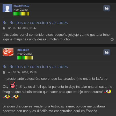
r
masterlin10
i
Neo-Gamer
Re: Restos de coleccion y arcades
M
Lun, 05 Dic 2016, 01:47
e
felicidades por el contenido, dices pequeña jejejeje ya me gustaria tener
n
alguna maquina candy desas , molan mucho
s
r
a
j
r
mjbailon
e
i
Neo-Gamer
Re: Restos de coleccion y arcades
M
Lun, 05 Dic 2016, 15:19
e
Impresionante colección, sobre todo las arcades (me encanta la Astro
n
s
City
). Si ya es difícil que la parienta te deje instalar una en casa, no
a
j
imagino que habrás tenido que hacer para que te deje tener cuatro!
e
Si algún día quieres vender una Astro, avísame, porque me gustaría
hacerme con una y es dificilísimo encontrarlas aquí en España.