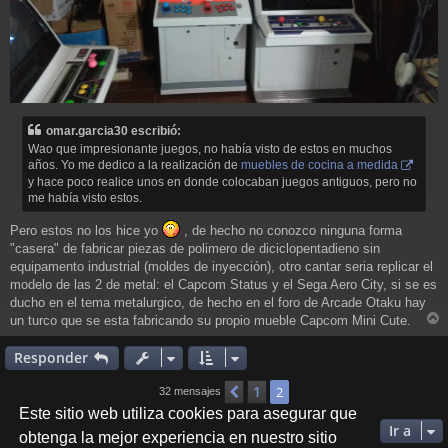
omar.garcia30 escribió:
Wao que impresionante juegos, no había visto de estos en muchos
años. Yo me dedico a la realización de
muebles de cocina a medida
y hace poco realice unos en donde colocaban juegos antiguos, pero no
me había visto estos.
Pero estos no los hice yo
, de hecho no conozco ninguna forma
"casera" de fabricar piezas de polimero de diciclopentadieno sin
equipamento industrial (moldes de inyección), otro cantar seria replicar el
modelo de las 2 de metal: el Capcom Status y el Sega Aero City, si se es
ducho en el tema metalurgico, de hecho en el foro de Arcade Otaku hay
un turco que se esta fabricando su propio mueble Capcom Mini Cute.
r
r
Responder
i
1
Anterior
2
32 mensajes
Este sitio web utiliza cookies para asegurar que
Ir a
obtenga la mejor experiencia en nuestro sitio