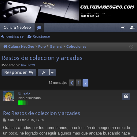
Cultura NeoGeo
Identificarse
Registrarse
or
de
eg
os
nti
ist
Cultura NeoGeo
Foro
General
Colecciones
fic
ra
Restos de coleccion y arcades
ar
rs
Moderador:
hokuto29
Responder
se
e
1
Anterior
2
32 mensajes
Emextx
Neo-aficionado
Re: Restos de coleccion y arcades
M
Sab, 31 Oct 2015, 17:25
e
Gracias a todos por los comentarios, la colección de neogeo ha crecido
n
un poco, he logrado conseguir algunos mas que andaba buscando hace
s