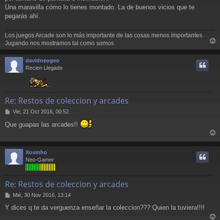
Una maravilla cómo lo tienes montado. La de buenos vicios que te
pegarás ahí.
Los juegos Arcade son lo más importante de las cosas menos importantes.
Jugando nos mostramos tal como somos
r
r
davidneogeo
i
Recien Llegado
Re: Restos de coleccion y arcades
M
Vie, 21 Oct 2016, 00:52
e
Que guapas las arcades!!
n
s
r
a
j
r
Xosinho
e
i
Neo-Gamer
Re: Restos de coleccion y arcades
M
Mié, 30 Nov 2016, 13:14
e
Y dices q te da verguenza enseñar la coleccion??? Quien la tuviera!!!!
n
s