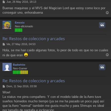
M
Jue, 26 May 2016, 18:13
e
Buenas maquinas y el MVS del Magician Lord que estoy como loco por
n
conseguir uno, enhorabuena
s
r
a
j
r
Emextx
e
i
Neo-aficionado
Re: Restos de coleccion y arcades
M
Vie, 27 May 2016, 04:53
e
Hola, se me han caido algunas fotos, lo peor de todo es que no se cuales
n
ni de que eran
s
r
a
j
r
Badwhite
e
i
Neo-Gamer
Re: Restos de coleccion y arcades
M
Dom, 11 Sep 2016, 03:58
e
Wow!
n
La status me pirra compañero. Y con el modelo table de la Aero tuve
s
a
sueños húmedos mucho tiempo (ya se me ha pasado un poco jaja) así
j
que la Aero "normal" también me gusta mucho y para Shmups es ideal
e
por tamaño de pantalla e inclinación.