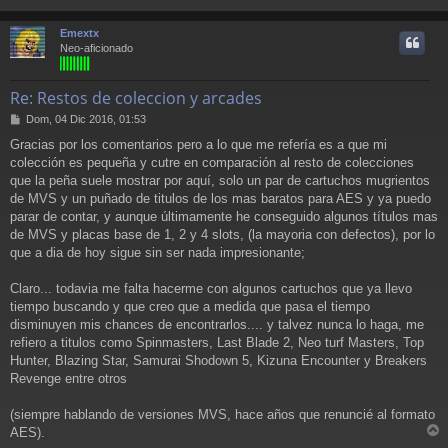
r
a
j
r
Emextx
e
i
Neo-aficionado
Re: Restos de coleccion y arcades
M
Dom, 04 Dic 2016, 01:53
e
Gracias por los comentarios pero a lo que me refería es a que mi
n
colección es pequeña y cutre en comparación al resto de colecciones
s
a
que la peña suele mostrar por aquí, solo un par de cartuchos mugrientos
j
de MVS y un puñado de titulos de los mas baratos para AES y ya puedo
e
parar de contar, y aunque últimamente he conseguido algunos títulos mas
de MVS y placas base de 1, 2 y 4 slots, (la mayoria con defectos), por lo
que a dia de hoy sigue sin ser nada impresionante;
Claro... todavia me falta hacerme con algunos cartuchos que ya llevo
tiempo buscando y que creo que a medida que pasa el tiempo
disminuyen mis chances de encontrarlos.... y talvez nunca lo haga, me
refiero a titulos como Spinmasters, Last Blade 2, Neo turf Masters, Top
Hunter, Blazing Star, Samurai Shodown 5, Kizuna Encounter y Breakers
Revenge entre otros
(siempre hablando de versiones MVS, hace años que renuncié al formato
AES).
r