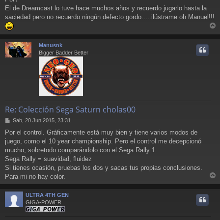
El de Dreamcast lo tuve hace muchos años y recuerdo jugarlo hasta la
saciedad pero no recuerdo ningún defecto gordo.....ilústrame oh Manuel!!!
r
r
Manusnk
i
Bigger Badder Better
Re: Colección Sega Saturn cholas00
M
Sab, 20 Jun 2015, 23:31
e
Por el control. Gráficamente está muy bien y tiene varios modos de
n
juego, como el 10 year championship. Pero el control me decepcionó
s
a
mucho, sobretodo comparándolo con el Sega Rally 1.
j
Sega Rally = suavidad, fluidez
e
Si tienes ocasión, pruebas los dos y sacas tus propias conclusiones.
Para mi no hay color.
r
r
ULTRA 4TH GEN
i
GIGA-POWER