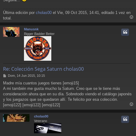
Última edición por
cholas00
el Vie, 09 Oct 2015, 14:41, editado 1 vez en
total.
r
r
Manusnk
i
Bigger Badder Better
Re: Colección Sega Saturn cholas00
M
Dom, 14 Jun 2015, 10:15
e
Madre mía cuantos juegos tienes [emoji15]
n
A mi también me gusta mucho la Saturn. Creo que se le tiene más
s
a
consideración ahora que en su día. Sobretodo viendo el catálogo japonés
j
y los juegazos que se quedaron allí. Te felicito por esa colección.
e
[emoji122] [emoji122] [emoji122]
r
r
cholas00
i
Veterano