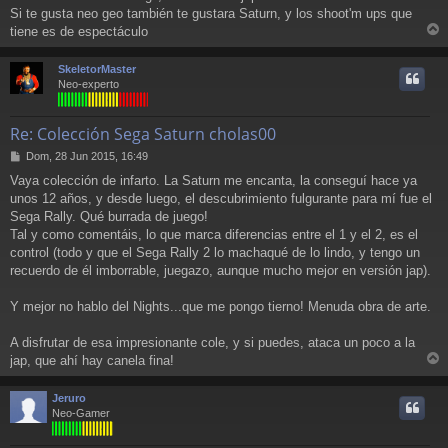
n
Si te gusta neo geo también te gustara Saturn, y los shoot'm ups que
s
a
tiene es de espectáculo
r
j
e
r
SkeletorMaster
i
Neo-experto
Re: Colección Sega Saturn cholas00
M
Dom, 28 Jun 2015, 16:49
e
Vaya colección de infarto. La Saturn me encanta, la conseguí hace ya
n
unos 12 años, y desde luego, el descubrimiento fulgurante para mí fue el
s
a
Sega Rally. Qué burrada de juego!
j
Tal y como comentáis, lo que marca diferencias entre el 1 y el 2, es el
e
control (todo y que el Sega Rally 2 lo machaqué de lo lindo, y tengo un
recuerdo de él imborrable, juegazo, aunque mucho mejor en versión jap).
Y mejor no hablo del Nights...que me pongo tierno! Menuda obra de arte.
A disfrutar de esa impresionante cole, y si puedes, ataca un poco a la
jap, que ahí hay canela fina!
r
r
Jeruro
i
Neo-Gamer