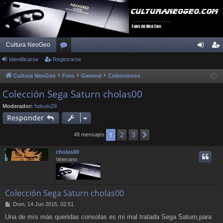
Cultura NeoGeo
Identificarse
Registrarse
or
de
eg
os
nti
ist
Cultura NeoGeo
Foro
General
Colecciones
fic
ra
Colección Sega Saturn cholas00
ar
rs
Moderador:
hokuto29
Responder
se
e
2
3
1
Siguiente
48 mensajes
cholas00
Veterano
Colección Sega Saturn cholas00
M
Dom, 14 Jun 2015, 02:51
e
Una de mís más queridas consolas es mi mal tratada Sega Saturn,para
n