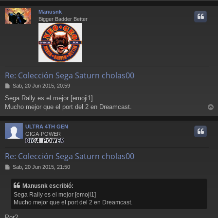
r
Manusnk
i
Bigger Badder Better
Re: Colección Sega Saturn cholas00
M
Sab, 20 Jun 2015, 20:59
e
Sega Rally es el mejor [emoji1]
n
Mucho mejor que el port del 2 en Dreamcast.
s
r
a
j
r
ULTRA 4TH GEN
e
i
GIGA-POWER
Re: Colección Sega Saturn cholas00
M
Sab, 20 Jun 2015, 21:50
e
n
Manusnk escribió:
s
Sega Rally es el mejor [emoji1]
a
Mucho mejor que el port del 2 en Dreamcast.
j
e
Por?