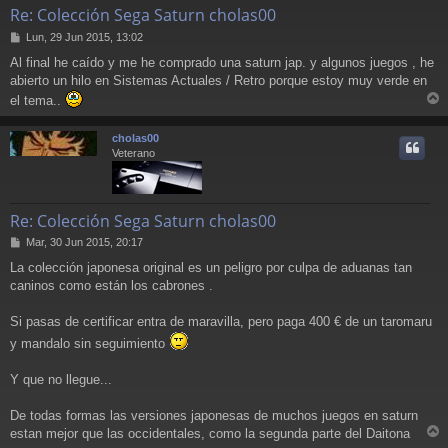
Re: Colección Sega Saturn cholas00
M
Lun, 29 Jun 2015, 13:02
e
Al final he caído y me he comprado una saturn jap. y algunos juegos , he
n
abierto un hilo en Sistemas Actuales / Retro porque estoy muy verde en
s
a
el tema..
j
r
e
r
cholas00
i
Veterano
Re: Colección Sega Saturn cholas00
M
Mar, 30 Jun 2015, 20:17
e
La colección japonesa original es un peligro por culpa de aduanas tan
n
caninos como están los cabrones .
s
a
j
Si pasas de certificar entra de maravilla, pero paga 400 € de un taromaru
e
y mandalo sin seguimiento
Y que no llegue...
De todas formas las versiones japonesas de muchos juegos en saturn
estan mejor que las occidentales, como la segunda parte del Daitona
r