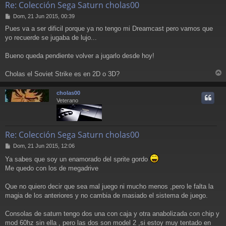
Re: Colección Sega Saturn cholas00
M
Dom, 21 Jun 2015, 00:39
e
Pues va a ser dificil porque ya no tengo mi Dreamcast pero vamos que
n
yo recuerde se jugaba de lujo...
s
a
j
Bueno queda pendiente volver a jugarlo desde hoy!
e
Cholas el Soviet Strike es en 2D o 3D?
r
r
cholas00
i
Veterano
Re: Colección Sega Saturn cholas00
M
Dom, 21 Jun 2015, 12:06
e
Ya sabes que soy un enamorado del sprite gordo
n
Me quedo con los de megadrive
s
a
j
Que no quiero decir que sea mal juego ni mucho menos ,pero le falta la
e
magia de los anteriores y no cambia de masiado el sistema de juego.
Consolas de saturn tengo dos una con caja y otra anabolizada con chip y
mod 60hz sin ella , pero las dos son model 2 ,si estoy muy tentado en