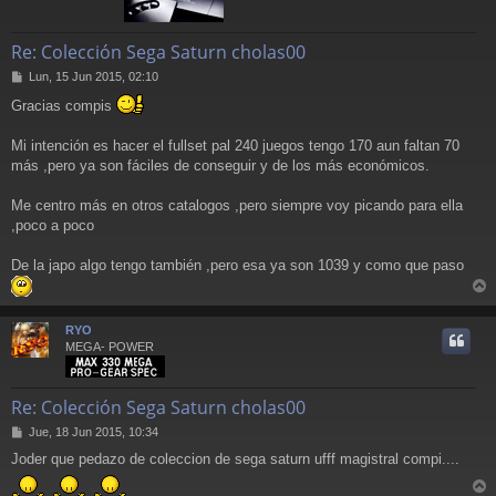
Re: Colección Sega Saturn cholas00
M
Lun, 15 Jun 2015, 02:10
e
Gracias compis
n
s
a
Mi intención es hacer el fullset pal 240 juegos tengo 170 aun faltan 70
j
más ,pero ya son fáciles de conseguir y de los más económicos.
e
Me centro más en otros catalogos ,pero siempre voy picando para ella
,poco a poco
De la japo algo tengo también ,pero esa ya son 1039 y como que paso
r
r
RYO
i
MEGA- POWER
Re: Colección Sega Saturn cholas00
M
Jue, 18 Jun 2015, 10:34
e
Joder que pedazo de coleccion de sega saturn ufff magistral compi....
n
s