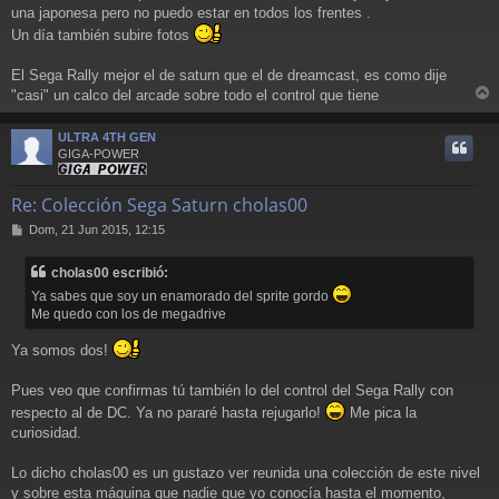
una japonesa pero no puedo estar en todos los frentes .
Un día también subire fotos
El Sega Rally mejor el de saturn que el de dreamcast, es como dije
"casi" un calco del arcade sobre todo el control que tiene
r
r
ULTRA 4TH GEN
i
GIGA-POWER
Re: Colección Sega Saturn cholas00
M
Dom, 21 Jun 2015, 12:15
e
n
cholas00 escribió:
s
a
Ya sabes que soy un enamorado del sprite gordo
j
Me quedo con los de megadrive
e
Ya somos dos!
Pues veo que confirmas tú también lo del control del Sega Rally con
respecto al de DC. Ya no pararé hasta rejugarlo!
Me pica la
curiosidad.
Lo dicho cholas00 es un gustazo ver reunida una colección de este nivel
y sobre esta máquina que nadie que yo conocía hasta el momento,