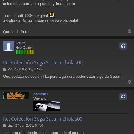
colecciona con tanta pasión y buen gusto.
Todo el soft 100% original
Admirable tío, es inmensa no dejo de verla!!
Que la disfrutes!
r
r
Jeruro
i
Neo-Gamer
Re: Colección Sega Saturn cholas00
M
Vie, 26 Jun 2015, 11:36
e
Que pedazo colección!! Espero algún día poder catar algo de Saturn.
n
s
r
a
j
r
cholas00
e
i
Veterano
Re: Colección Sega Saturn cholas00
M
Sab, 27 Jun 2015, 04:30
e
Tiene mucho donde elegir, sobretodo el japones