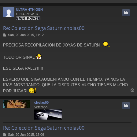
a
r
j
r
e
ULTRA 4TH GEN
i
GIGA-POWER
Re: Colección Sega Saturn cholas00
M
Sab, 20 Jun 2015, 11:12
e
n
PRECIOSA RECOPILACION DE JOYAS DE SATURN
s
a
TODO ORIGINAL
j
e
ESE SEGA RALLY!!!!!
ESPERO QUE SIGA AUMENTANDO CON EL TIEMPO, YA NOS LA
IRAS MOSTRANDO; QUE LA DISFRUTES MUCHO TIENES MUCHO
POR JUGAR!
r
r
cholas00
i
Veterano
Re: Colección Sega Saturn cholas00
M
Sab, 20 Jun 2015, 13:06