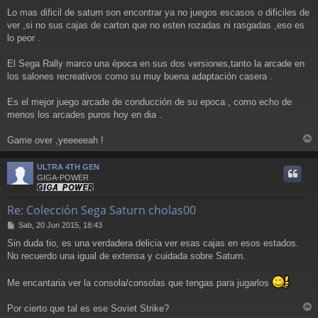
e
Lo mas dificil de saturn son encontrar ya no juegos escasos o dificiles de
n
ver ,si no sus cajas de carton que no esten rozadas ni rasgadas ,eso es
s
a
lo peor .
j
e
El Sega Rally marco una época en sus dos versiones,tanto la arcade en
los salones recreativos como su muy buena adaptación casera .
Es el mejor juego arcade de conducción de su epoca , como echo de
menos los arcades puros hoy en dia .
Game over ,yeeeeeah !
r
r
ULTRA 4TH GEN
i
GIGA-POWER
Re: Colección Sega Saturn cholas00
M
Sab, 20 Jun 2015, 18:43
e
Sin duda tio, es una verdadera delicia ver esas cajas en esos estados.
n
No recuerdo una igual de extensa y cuidada sobre Saturn.
s
a
j
Me encantaria ver la consola/consolas que tengas para jugarlos
e
Por cierto que tal es ese Soviet Strike?
r