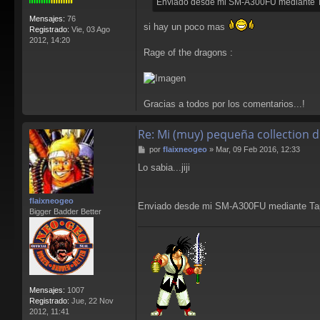
Enviado desde mi SM-A300FU mediante T
Mensajes:
76
si hay un poco mas
Registrado:
Vie, 03 Ago
2012, 14:20
Rage of the dragons :
Gracias a todos por los comentarios...!
Re: Mi (muy) pequeña collection 
M
por
flaixneogeo
»
Mar, 09 Feb 2016, 12:33
e
Lo sabia...jiji
n
s
a
flaixneogeo
j
Enviado desde mi SM-A300FU mediante Ta
Bigger Badder Better
e
Mensajes:
1007
Registrado:
Jue, 22 Nov
2012, 11:41