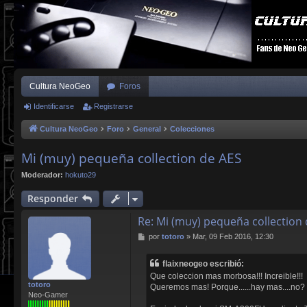
Cultura NeoGeo
Foros
Identificarse
Registrarse
Cultura NeoGeo
Foro
General
Colecciones
Mi (muy) pequeña collection de AES
Moderador:
hokuto29
Responder
Re: Mi (muy) pequeña collection
M
por
totoro
»
Mar, 09 Feb 2016, 12:30
e
n
flaixneogeo escribió:
s
Que coleccion mas morbosa!!! Increible!!!
a
totoro
Queremos mas! Porque......hay mas....no?
j
Neo-Gamer
e