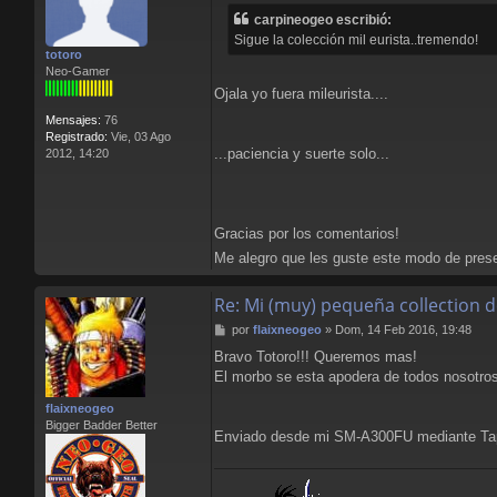
n
a
carpineogeo escribió:
s
r
Sigue la colección mil eurista..tremendo!
a
L
totoro
j
l
Neo-Gamer
e
o
Ojala yo fuera mileurista....
r
e
Mensajes:
76
n
Registrado:
Vie, 03 Ago
s
...paciencia y suerte solo...
2012, 14:20
B
l
o
o
d
Gracias por los comentarios!
Me alegro que les guste este modo de presen
Re: Mi (muy) pequeña collection 
M
por
flaixneogeo
»
Dom, 14 Feb 2016, 19:48
e
Bravo Totoro!!! Queremos mas!
n
El morbo se esta apodera de todos nosotro
s
a
flaixneogeo
j
Bigger Badder Better
e
Enviado desde mi SM-A300FU mediante Ta