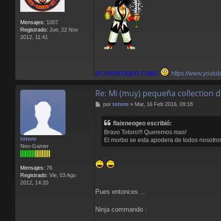
Mensajes:
1007
Registrado:
Jue, 22 Nov
2012, 11:41
(FLAIXNEOGEO TUBE)
https://www.youtu
Re: Mi (muy) pequeña collection 
M
por
totoro
»
Mar, 16 Feb 2016, 09:18
e
n
flaixneogeo escribió:
s
Bravo Totoro!!! Queremos mas!
a
totoro
El morbo se esta apodera de todos nosotro
j
Neo-Gamer
e
Mensajes:
76
Registrado:
Vie, 03 Ago
2012, 14:20
Pues entonces ...
Ninja commando :