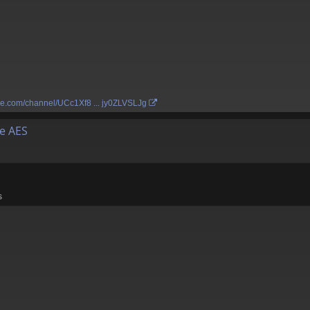
be.com/channel/UCc1Xf8 ... jy0ZLVSLJg
de AES
s