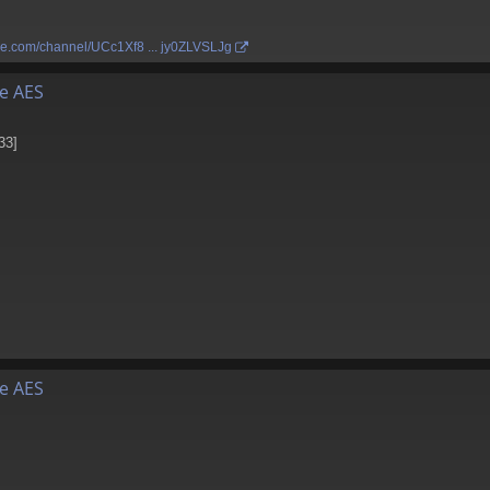
be.com/channel/UCc1Xf8 ... jy0ZLVSLJg
de AES
33]
de AES