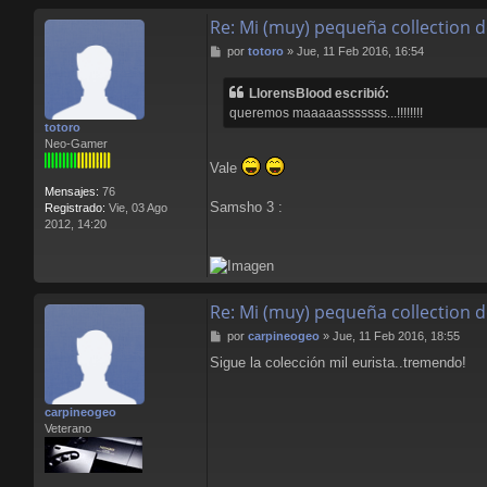
n
Re: Mi (muy) pequeña collection 
t
a
M
por
totoro
»
Jue, 11 Feb 2016, 16:54
c
e
t
n
a
LlorensBlood escribió:
s
r
queremos maaaaasssssss...!!!!!!!!
a
L
totoro
j
l
Neo-Gamer
e
o
Vale
r
e
Mensajes:
76
n
Samsho 3 :
Registrado:
Vie, 03 Ago
s
2012, 14:20
B
l
o
o
d
Re: Mi (muy) pequeña collection 
M
por
carpineogeo
»
Jue, 11 Feb 2016, 18:55
e
Sigue la colección mil eurista..tremendo!
n
s
a
carpineogeo
j
Veterano
e