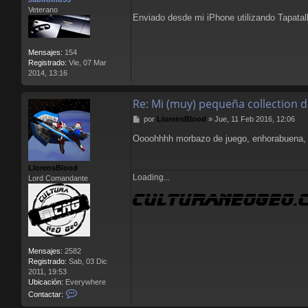
j
Veterano
e
Enviado desde mi iPhone utilizando Tapatal
Mensajes:
154
Registrado:
Vie, 07 Mar
2014, 13:16
Re: Mi (muy) pequeña collection 
M
por
LlorensBlood
»
Jue, 11 Feb 2016, 12:06
e
Oooohhhh morbazo de juego, enhorabuena, 
n
s
a
LlorensBlood
j
Loading...
Lord Comandante
e
Mensajes:
2582
Registrado:
Sab, 03 Dic
2011, 19:53
Ubicación:
Everywhere
C
Contactar:
o