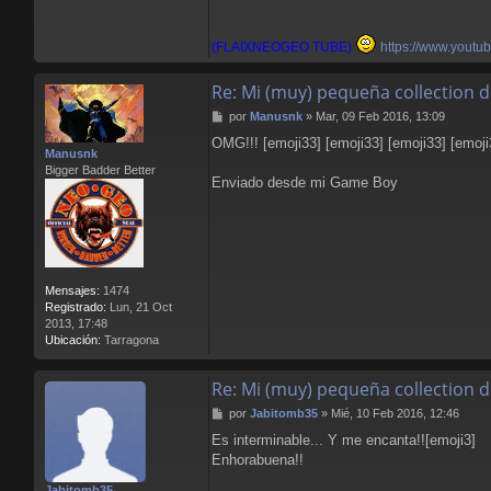
(FLAIXNEOGEO TUBE)
https://www.youtu
Re: Mi (muy) pequeña collection 
M
por
Manusnk
»
Mar, 09 Feb 2016, 13:09
e
OMG!!! [emoji33] [emoji33] [emoji33] [emoji
n
Manusnk
s
Bigger Badder Better
a
Enviado desde mi Game Boy
j
e
Mensajes:
1474
Registrado:
Lun, 21 Oct
2013, 17:48
Ubicación:
Tarragona
Re: Mi (muy) pequeña collection 
M
por
Jabitomb35
»
Mié, 10 Feb 2016, 12:46
e
Es interminable... Y me encanta!![emoji3]
n
Enhorabuena!!
s
a
Jabitomb35