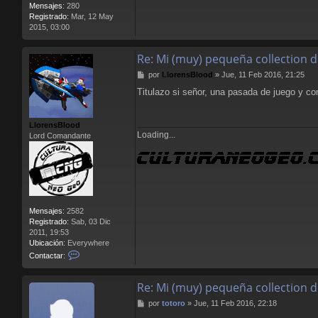
Mensajes:
280
Registrado:
Mar, 12 May
2015, 03:00
Re: Mi (muy) pequeña collection 
M
por
LlorensBlood
»
Jue, 11 Feb 2016, 21:25
e
Titulazo si señor, una pasada de juego y 
n
s
a
LlorensBlood
j
Loading...
Lord Comandante
e
Mensajes:
2582
Registrado:
Sab, 03 Dic
2011, 19:53
Ubicación:
Everywhere
C
Contactar:
o
n
Re: Mi (muy) pequeña collection 
t
a
M
por
totoro
»
Jue, 11 Feb 2016, 22:18
c
e
t