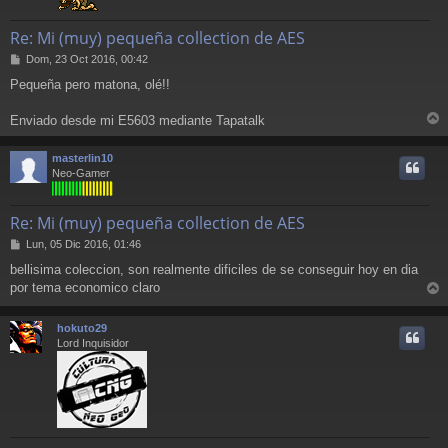
Re: Mi (muy) pequeña collection de AES
M
Dom, 23 Oct 2016, 00:42
e
Pequeña pero matona, olé!!
n
s
a
Enviado desde mi E5603 mediante Tapatalk
r
j
e
r
masterlin10
i
Neo-Gamer
Re: Mi (muy) pequeña collection de AES
M
Lun, 05 Dic 2016, 01:46
e
bellisima coleccion, son realmente dificiles de se conseguir hoy en dia
n
por tema economico claro
s
r
a
j
r
hokuto29
e
i
Lord Inquisidor