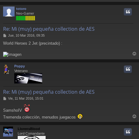
r
a
j
r
totoro
e
i
Neo-Gamer
Re: Mi (muy) pequeña collection de AES
M
Jue, 10 Mar 2016, 09:35
e
World Heroes 2 Jet (precintado) :
n
s
a
r
j
e
r
Poppy
i
Veterano
Re: Mi (muy) pequeña collection de AES
M
Vie, 11 Mar 2016, 15:01
e
n
SamshoIV
s
Tremenda colección, menudos juegacos
a
r
j
r
e
LlorensBlood
i
Lord Comandante