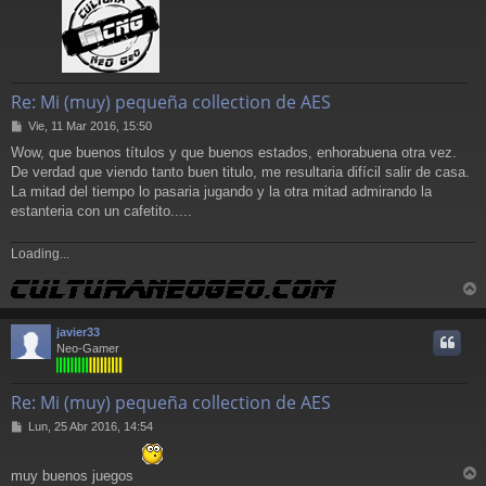
Re: Mi (muy) pequeña collection de AES
M
Vie, 11 Mar 2016, 15:50
e
Wow, que buenos títulos y que buenos estados, enhorabuena otra vez.
n
De verdad que viendo tanto buen titulo, me resultaria difícil salir de casa.
s
a
La mitad del tiempo lo pasaria jugando y la otra mitad admirando la
j
estanteria con un cafetito.....
e
Loading...
r
r
javier33
i
Neo-Gamer
Re: Mi (muy) pequeña collection de AES
M
Lun, 25 Abr 2016, 14:54
e
n
s
muy buenos juegos