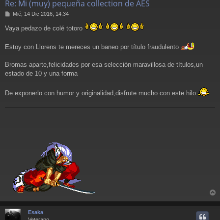
Re: Mi (muy) pequeña collection de AES
M
Mié, 14 Dic 2016, 14:34
e
Vaya pedazo de colé totoro
n
s
a
Estoy con Llorens te mereces un baneo por título fraudulento
j
e
Bromas aparte,felicidades por esa selección maravillosa de títulos,un
estado de 10 y una forma
De exponerlo con humor y originalidad,disfrute mucho con este hilo
r
r
Esaka
i
Veterano