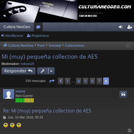
Cultura NeoGeo
Identificarse
Registrarse
or
de
eg
os
nti
ist
Cultura NeoGeo
Foro
General
Colecciones
fic
ra
Mi (muy) pequeña collection de AES
ar
rs
Moderador:
hokuto29
Responder
se
e
Página
8
de
8
1
4
5
6
7
Anterior
8
154 mensajes
…
totoro
Neo-Gamer
Re: Mi (muy) pequeña collection de AES
M
Jue, 10 Mar 2016, 00:33
e
n
s