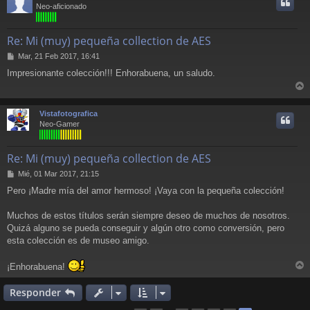
i
Neo-aficionado
Re: Mi (muy) pequeña collection de AES
M
Mar, 21 Feb 2017, 16:41
e
Impresionante colección!!! Enhorabuena, un saludo.
n
s
r
a
j
r
Vistafotografica
e
i
Neo-Gamer
Re: Mi (muy) pequeña collection de AES
M
Mié, 01 Mar 2017, 21:15
e
Pero ¡Madre mía del amor hermoso! ¡Vaya con la pequeña colección!
n
s
a
Muchos de estos títulos serán siempre deseo de muchos de nosotros.
j
Quizá alguno se pueda conseguir y algún otro como conversión, pero
e
esta colección es de museo amigo.
¡Enhorabuena!
r
r
Responder
i