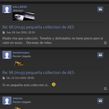
r
a
j
r
AALLEEXX
e
i
Veterano
Re: Mi (muy) pequeña collection de AES
M
Jue, 09 Jun 2016, 20:34
e
Madre mia que colección. Tenerlos y disfrutarlos no tiene precio pero el
n
valor en euros... Decenas de miles.
s
r
a
j
r
davidneogeo
e
i
Recien Llegado
Re: Mi (muy) pequeña collection de AES
M
Vie, 21 Oct 2016, 00:50
e
Si es pequeña esta coleccion si...
n
s
r
a
j
r
mkbolo
e
i
Recien Llegado