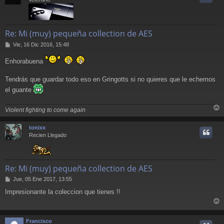
Re: Mi (muy) pequeña collection de AES
M
Vie, 16 Dic 2016, 15:48
e
n
Enhorabuena
s
a
Tendrás que guardar todo eso en Gringotts si no quieres que le echemos
j
e
el guante
Violent fighting to come again
r
r
tonixx
i
Recien Llegado
Re: Mi (muy) pequeña collection de AES
M
Jue, 05 Ene 2017, 13:55
e
Impresionante la coleccion que tienes !!
n
s
r
a
j
r
Francisco
e