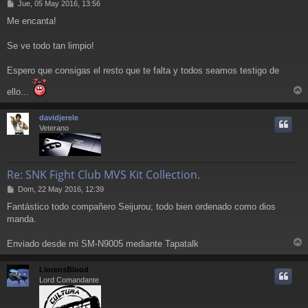
M
Jue, 05 May 2016, 13:56
e
Me encanta!
n
s
a
Se ve todo tan limpio!
j
e
Espero que consigas el resto que te falta y todos seamos testigo de
ello...
r
r
davidjerele
i
Veterano
Re: SNK Fight Club MVS Kit Collection.
M
Dom, 22 May 2016, 12:39
e
Fantástico todo compañero Seijurou; todo bien ordenado como dios
n
manda.
s
a
j
Enviado desde mi SM-N9005 mediante Tapatalk
e
r
r
LlorensBlood
i
Lord Comandante