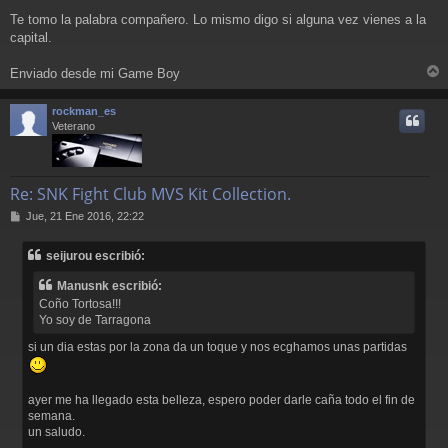
Te tomo la palabra compañero. Lo mismo digo si alguna vez vienes a la
capital.
Enviado desde mi Game Boy
r
r
rockman_es
i
Veterano
Re: SNK Fight Club MVS Kit Collection.
M
Jue, 21 Ene 2016, 22:22
e
n
seijurou escribió:
s
a
Manusnk escribió:
j
Coño Tortosa!!!
e
Yo soy de Tarragona
si un dia estas por la zona da un toque y nos ecghamos unas partidas
ayer me ha llegado esta belleza, espero poder darle caña todo el fin de
semana.
un saludo.