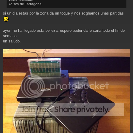
Yo soy de Tarragona
j
e
si un dia estas por la zona da un toque y nos ecghamos unas partidas
ayer me ha llegado esta belleza, espero poder darle caña todo el fin de
semana.
un saludo.