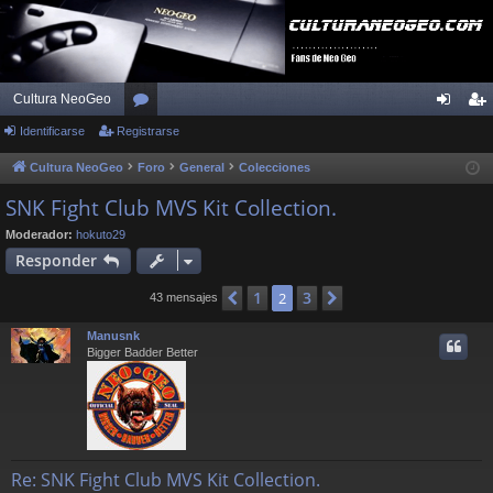
Cultura NeoGeo
Identificarse
Registrarse
or
de
eg
os
nti
ist
Cultura NeoGeo
Foro
General
Colecciones
fic
ra
SNK Fight Club MVS Kit Collection.
ar
rs
Moderador:
hokuto29
Responder
se
e
1
3
Anterior
2
Siguiente
43 mensajes
Manusnk
Bigger Badder Better
Re: SNK Fight Club MVS Kit Collection.