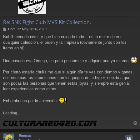
Re: SNK Fight Club MVS Kit Collection.
M
Dom, 22 May 2016, 23:02
e
Buffff menudo nivel, y qué bien cuidado todo... es lo mejor de ver
n
cualquier colección, el orden y la limpieza (obviamente junto con los
s
a
items en si).
j
e
Una pasada esa Omega, es para pensárselo y adquirir una ya mismo!
Por cierto estaría chulísimo que si algún día te ves con tiempo y ganas,
nos escribas tus impresiones con los juegos de la hyper, debido a que
son pocas las personas que tienen estas joyas, y siempre está genial
leer experiencias como estas.
Enhorabuena por la colección.
Loading...
r
r
Emextx
i