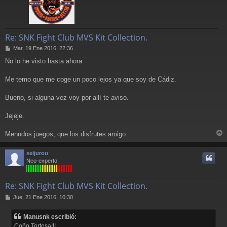
Re: SNK Fight Club MVS Kit Collection.
M
Mar, 19 Ene 2016, 22:36
e
No lo he visto hasta ahora
n
s
a
Me temo que me coge un poco lejos ya que soy de Cádiz.
j
e
Bueno, si alguna vez voy por allí te aviso.
Jejeje.
Menudos juegos, que los disfrutes amigo.
r
r
seijurou
i
Neo-experto
Re: SNK Fight Club MVS Kit Collection.
M
Jue, 21 Ene 2016, 10:30
e
n
Manusnk escribió:
s
Coño Tortosa!!!
a