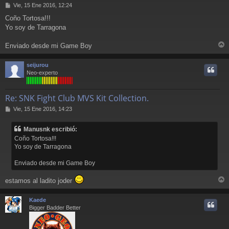
M
Vie, 15 Ene 2016, 12:24
e
Coño Tortosa!!!
n
Yo soy de Tarragona
s
a
j
Enviado desde mi Game Boy
e
r
r
seijurou
i
Neo-experto
Re: SNK Fight Club MVS Kit Collection.
M
Vie, 15 Ene 2016, 14:23
e
n
Manusnk escribió:
s
Coño Tortosa!!!
a
Yo soy de Tarragona
j
e
Enviado desde mi Game Boy
estamos al ladito joder
r
r
Kaede
i
Bigger Badder Better