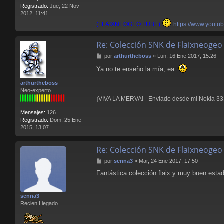
Registrado:
Jue, 22 Nov
2012, 11:41
(FLAIXNEOGEO TUBE)
https://www.youtu
Re: Colección SNK de Flaixneogeo
M
por
arthurtheboss
»
Lun, 16 Ene 2017, 15:26
e
Ya no te enseño la mía, ea.
n
s
arthurtheboss
a
Neo-experto
j
¡VIVA LA MERVA! - Enviado desde mi Nokia 3
e
Mensajes:
126
Registrado:
Dom, 25 Ene
2015, 13:07
Re: Colección SNK de Flaixneogeo
M
por
senna3
»
Mar, 24 Ene 2017, 17:50
e
Fantástica colección flaix y muy buen esta
n
s
a
senna3
j
Recien Llegado
e