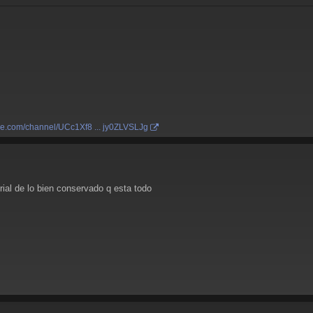
be.com/channel/UCc1Xf8 ... jy0ZLVSLJg
ial de lo bien conservado q esta todo