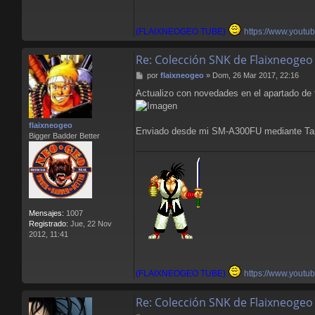
(FLAIXNEOGEO TUBE)
https://www.youtu
Re: Colección SNK de Flaixneogeo
M
por
flaixneogeo
»
Dom, 26 Mar 2017, 22:16
e
Actualizo con novedades en el apartado de 
n
s
a
flaixneogeo
j
Enviado desde mi SM-A300FU mediante Ta
Bigger Badder Better
e
Mensajes:
1007
Registrado:
Jue, 22 Nov
2012, 11:41
(FLAIXNEOGEO TUBE)
https://www.youtu
Re: Colección SNK de Flaixneogeo