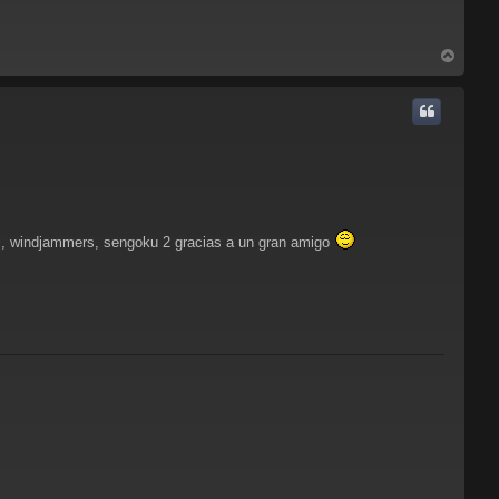
A
r
r
i
b
a
ial, windjammers, sengoku 2 gracias a un gran amigo