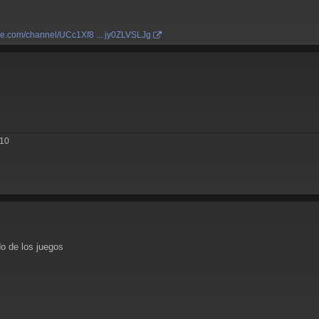
be.com/channel/UCc1Xf8 ... jy0ZLVSLJg
310
do de los juegos