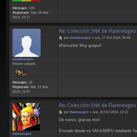
Mensajes:
109
Registrado:
Sab, 08 Mar
2014, 22:17
Re: Colección SNK de Flaixneogeo
M
por
davidneogeo
»
Lun, 17 Oct 2016, 09:48
e
M'encanta! Muy guapa!!
n
s
a
davidneogeo
j
Recien Llegado
e
Mensajes:
16
Registrado:
Mié, 12 Nov
2014, 21:07
Re: Colección SNK de Flaixneogeo
M
por
flaixneogeo
»
Jue, 20 Oct 2016, 12:13
e
De nuevo, gracias tios!
n
s
a
Enviado desde mi SM-A300FU mediante Ta
flaixneogeo
j