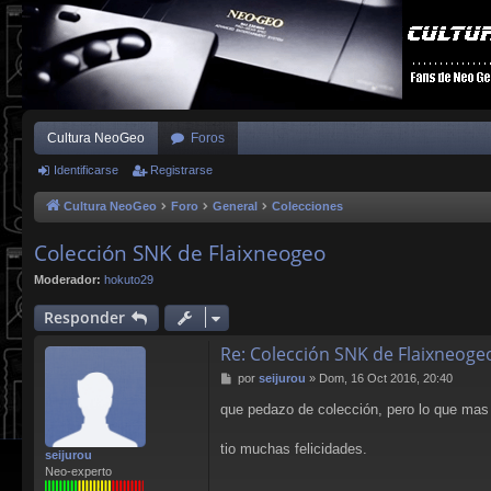
Cultura NeoGeo
Foros
Identificarse
Registrarse
Cultura NeoGeo
Foro
General
Colecciones
Colección SNK de Flaixneogeo
Moderador:
hokuto29
Responder
Re: Colección SNK de Flaixneoge
M
por
seijurou
»
Dom, 16 Oct 2016, 20:40
e
que pedazo de colección, pero lo que mas
n
s
a
tio muchas felicidades.
seijurou
j
Neo-experto
e