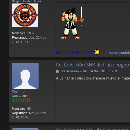
Bigger Badder Better
e
Mensajes:
1007
Registrado:
Jue, 22 Nov
2012, 11:41
(FLAIXNEOGEO TUBE)
https://www.youtu
Re: Colección SNK de Flaixneogeo
M
por
Xosinho
»
Jue, 24 Nov 2016, 15:39
e
Alucinante coleccion. Parece nuevo el mater
n
s
a
Xosinho
j
Neo-Gamer
e
Mensajes:
66
Registrado:
Mar, 22 Nov
2016, 13:39