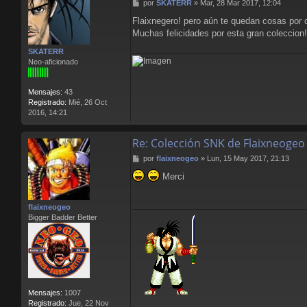
M
por
SKATERR
»
Mar, 28 Mar 2017, 12:04
e
Flaixnegero! pero aún te quedan cosas por 
n
Muchas felicidades por esta gran coleccion!
s
a
SKATERR
j
Neo-aficionado
e
Mensajes:
43
Registrado:
Mié, 26 Oct
2016, 14:21
Re: Colección SNK de Flaixneogeo
M
por
flaixneogeo
»
Lun, 15 May 2017, 21:13
e
Merci
n
s
a
flaixneogeo
j
Bigger Badder Better
e
Mensajes:
1007
Registrado:
Jue, 22 Nov