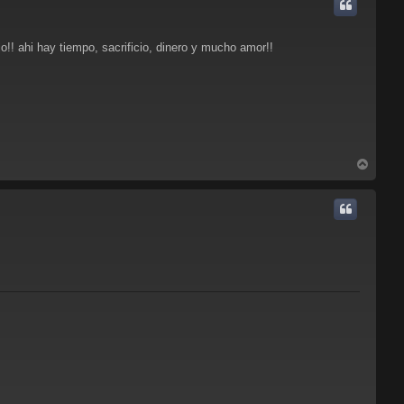
i
b
a
!! ahi hay tiempo, sacrificio, dinero y mucho amor!!
A
r
r
i
b
a