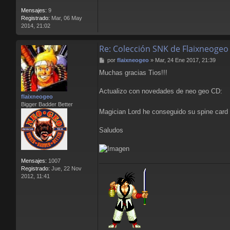
Mensajes:
9
Registrado:
Mar, 06 May
2014, 21:02
Re: Colección SNK de Flaixneogeo
M
por
flaixneogeo
»
Mar, 24 Ene 2017, 21:39
e
Muchas gracias Tios!!!
n
s
a
Actualizo con novedades de neo geo CD:
flaixneogeo
j
Bigger Badder Better
e
Magician Lord he conseguido su spine card 
Saludos
Mensajes:
1007
Registrado:
Jue, 22 Nov
2012, 11:41