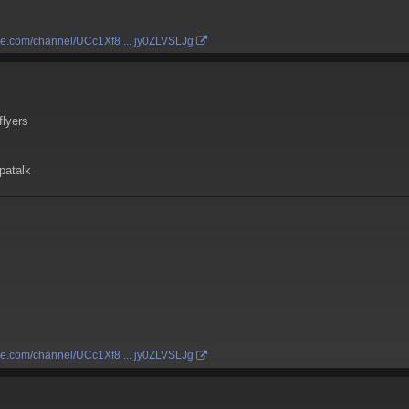
be.com/channel/UCc1Xf8 ... jy0ZLVSLJg
flyers
patalk
be.com/channel/UCc1Xf8 ... jy0ZLVSLJg