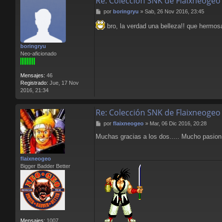
Re: Colección SNK de Flaixneogeo
M
por
boringryu
»
Sab, 26 Nov 2016, 23:45
e
bro, la verdad una belleza!! que hermosa
n
s
a
boringryu
j
Neo-aficionado
e
Mensajes:
46
Registrado:
Jue, 17 Nov
2016, 21:34
Re: Colección SNK de Flaixneogeo
M
por
flaixneogeo
»
Mar, 06 Dic 2016, 20:28
e
Muchas gracias a los dos..... Mucho pasion 
n
s
a
flaixneogeo
j
Bigger Badder Better
e
Mensajes:
1007