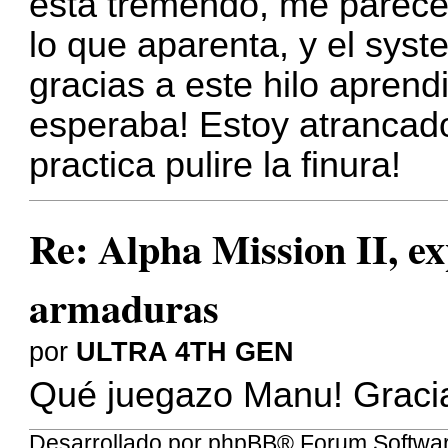
esta tremendo, me parec
lo que aparenta, y el syste
gracias a este hilo apren
esperaba! Estoy atrancado
practica pulire la finura!
Re: Alpha Mission II, ex
armaduras
por
ULTRA 4TH GEN
Qué juegazo Manu! Gracias
Desarrollado por
phpBB
® Forum Softwa