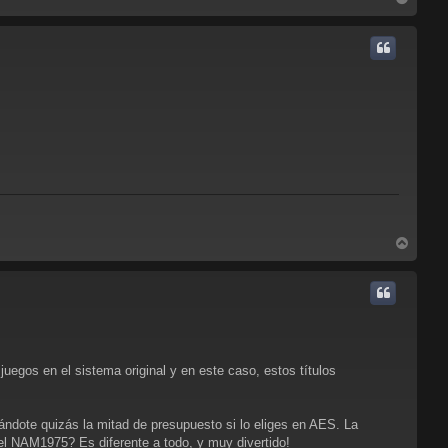
r
r
i
b
a
A
r
r
i
b
a
uegos en el sistema original y en este caso, estos títulos
rándote quizás la mitad de presupuesto si lo eliges en AES. La
 el NAM1975? Es diferente a todo, y muy divertido!