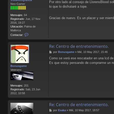
Vistafotografica
j
Por otro lado al consejo de LlorensBlood sob
Neo-Gamer
e
lo que lo disfrutaré a tope.
Mensajes:
64
Gracias de nuevo. Es un placer y ser miemb
Registrado:
Jue, 17 Nov
2016, 19:27
Ubicación:
Palma de
Mallorca
C
Contactar:
o
n
Re: Centro de entretenimiento.
t
a
M
por
Bonusgame
»
Mié, 10 May 2017, 15:46
c
e
t
Como se verá ese rescatador en una lcd de
n
a
Es que estoy pensando de comprarme un re
s
r
Bonusgame
a
V
Veterano
j
i
e
s
t
a
Mensajes:
201
f
Registrado:
Sab, 23 Jun
o
2012, 10:58
t
o
g
Re: Centro de entretenimiento.
r
M
por
Esaka
»
Mié, 10 May 2017, 18:57
a
e