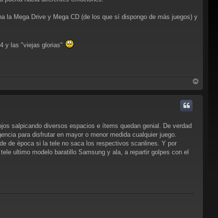
cena la Mega Drive y Mega CD (de los que sí dispongo de más juegos) y
 y las "viejas glorias"
A
r
r
i
b
a
os salpicando diversos espacios e ítems quedan genial. De verdad
gencia para disfrutar en mayor o menor medida cualquier juego.
e de època si la tele no saca los respectivos scanlines. Y por
ele ultimo modelo baratillo Samsung y ala, a repartir golpes con el