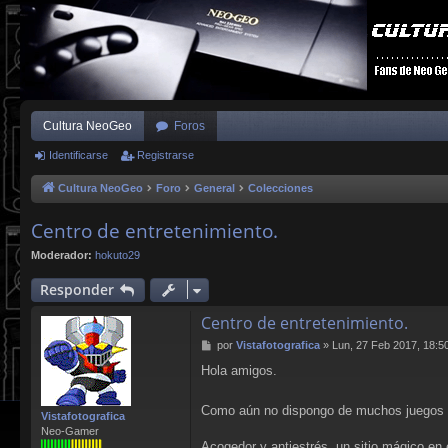
Cultura NeoGeo
Foros
Identificarse
Registrarse
Cultura NeoGeo
Foro
General
Colecciones
Centro de entretenimiento.
Moderador:
hokuto29
Responder
Centro de entretenimiento.
M
por
Vistafotografica
»
Lun, 27 Feb 2017, 18:5
e
Hola amigos.
n
s
a
Como aún no dispongo de muchos juegos d
Vistafotografica
j
Neo-Gamer
e
Acogedor y antiestrés, un sitio mágico en 