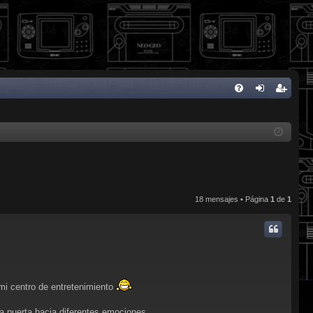
FA
de
eg
Q
nti
ist
fic
ra
ar
rs
se
e
18 mensajes • Página
1
de
1
i centro de entretenimiento
na puerta hacia diferentes emociones.