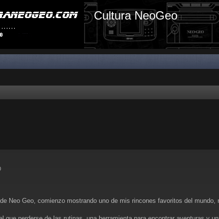
Cultura NeoGeo
0
e Neo Geo, comienzo mostrando uno de mis rincones favoritos del mundo, m
el que perderse de las rutinas, una herramienta para encontrar aventuras y u