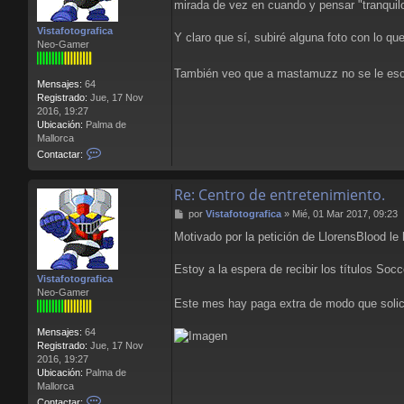
mirada de vez en cuando y pensar "tranquilo
s
a
Vistafotografica
j
Y claro que sí, subiré alguna foto con lo 
Neo-Gamer
e
También veo que a mastamuzz no se le escap
Mensajes:
64
Registrado:
Jue, 17 Nov
2016, 19:27
Ubicación:
Palma de
Mallorca
C
Contactar:
o
n
Re: Centro de entretenimiento.
t
a
M
por
Vistafotografica
»
Mié, 01 Mar 2017, 09:23
c
e
t
Motivado por la petición de LlorensBlood le
n
a
s
r
a
Estoy a la espera de recibir los títulos So
V
Vistafotografica
j
i
Neo-Gamer
e
s
Este mes hay paga extra de modo que solic
t
a
Mensajes:
64
f
Registrado:
Jue, 17 Nov
o
2016, 19:27
t
Ubicación:
Palma de
o
Mallorca
g
C
Contactar: