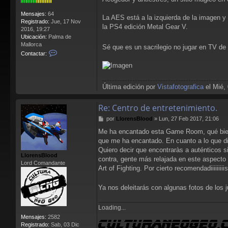
Mensajes:
64
La AES está a la izquierda de la imagen y
Registrado:
Jue, 17 Nov
la PS4 edición Metal Gear V.
2016, 19:27
Ubicación:
Palma de
Mallorca
Sé que es un sacrilegio no jugar en TV de 
C
Contactar:
o
n
t
a
Última edición por
Vistafotografica
el Mié, 
c
t
a
Re: Centro de entretenimiento.
r
M
por
LlorensBlood
»
Lun, 27 Feb 2017, 21:06
V
e
i
Me ha encantado esta Game Room, qué bien 
n
s
que me ha encantado. En cuanto a lo que dic
s
t
a
Quiero decir que encontraràs a auténticos s
a
LlorensBlood
j
contra, gente más relajada en este aspecto 
f
Lord Comandante
e
o
Art of Fighting. Por cierto recomendadiiiiiiiii
t
o
Ya nos deleitarás con algunas fotos de los 
g
r
a
Loading...
f
Mensajes:
2582
i
Registrado:
Sab, 03 Dic
c