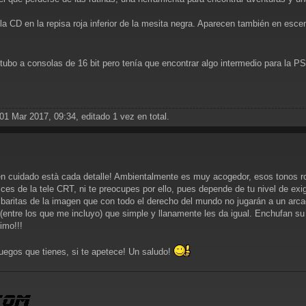
 la CD en la repisa roja inferior de la mesita negra. Aparecen también en es
tubo a consolas de 16 bit pero tenía que encontrar algo intermedio para la PS4
01 Mar 2017, 09:34, editado 1 vez en total.
cuidado està cada detalle! Ambientalmente es muy acogedor, esos tonos roj
es de la tele CRT, ni te preocupes por ello, pues depende de tu nivel de exi
ibaritas de la imagen que con todo el derecho del mundo no jugarán a un arcad
(entre los que me incluyo) que simple y llanamente les da igual. Enchufan su t
simo!!!
juegos que tienes, si te apetece! Un saludo!