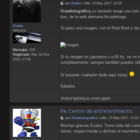
M
por
Esaka
»
Mié, 10 May 2017, 10:25
c
e
t
Vistafotográfica
yo también tengo una tele 
n
a
box, de la web alemana Arcadeforge.
s
r
a
V
Esaka
j
Te paso una imagen, con el Real Bout y las
i
Veterano
e
s
t
a
f
Mensajes:
224
o
Registrado:
Mar, 01 Nov
t
Si tu neogeo es japonesa o a 60 hz, se ve
2016, 17:58
o
completamente, aunque también puedes utili
g
r
Si tuvieras cualquier duda aquí estoy
a
f
i
Saludos.
c
a
Violent fighting to come again
Re: Centro de entretenimiento.
M
por
Vistafotografica
»
Mié, 10 May 2017, 14:02
e
Muchas gracias Esaka. Tomo nota del consej
n
siento, respiro hondo y disfruto el momento
s
a