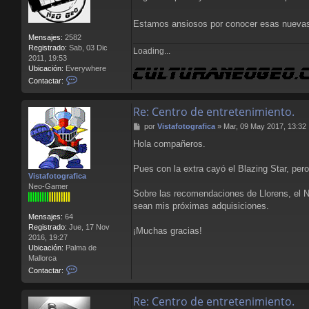
Estamos ansiosos por conocer esas nuevas
Mensajes:
2582
Registrado:
Sab, 03 Dic
Loading...
2011, 19:53
Ubicación:
Everywhere
C
Contactar:
o
n
Re: Centro de entretenimiento.
t
a
M
por
Vistafotografica
»
Mar, 09 May 2017, 13:32
c
e
t
Hola compañeros.
n
a
s
r
a
Pues con la extra cayó el Blazing Star, pero
L
Vistafotografica
j
l
Neo-Gamer
e
o
Sobre las recomendaciones de Llorens, el 
r
sean mis próximas adquisiciones.
e
Mensajes:
64
n
Registrado:
Jue, 17 Nov
¡Muchas gracias!
s
2016, 19:27
B
Ubicación:
Palma de
l
Mallorca
o
C
Contactar:
o
o
d
n
Re: Centro de entretenimiento.
t
a