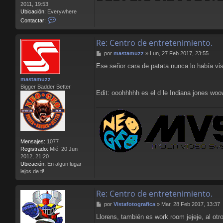
2011, 19:53
a
Ubicación:
Everywhere
C
Contactar:
o
n
Re: Centro de entretenimiento.
t
a
M
por
mastamuzz
»
Lun, 27 Feb 2017, 23:55
c
e
t
Ese señor cara de patata nunca lo había vis
n
a
s
r
mastamuzz
a
L
Bigger Badder Better
j
Edit: ooohhhhh es el d le Indiana jones wo
l
e
o
r
e
n
s
B
Mensajes:
1077
l
Registrado:
Mié, 20 Jun
o
2012, 21:20
o
Ubicación:
En algun lugar
d
lejos de ti!
Re: Centro de entretenimiento.
M
por
Vistafotografica
»
Mar, 28 Feb 2017, 13:37
e
Llorens, también es work room jejeje, al otr
n