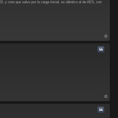
, y creo que salvo por la carga inicial, es idéntico al de AES, con
A
r
r
i
b
a
A
r
r
i
b
a