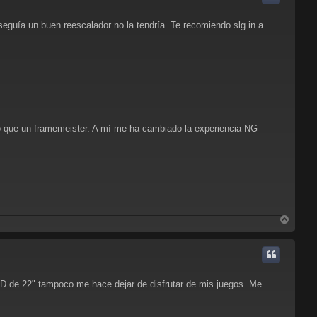
b
a
seguía un buen reescalador no la tendría. Te recomiendo slg in a
que un framemeister. A mí me ha cambiado la experiencia NG
A
r
r
i
b
a
CD de 22" tampoco me hace dejar de disfrutar de mis juegos. Me