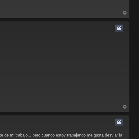
A
r
r
i
b
a
A
r
r
i
b
a
rte de mi trabajo... pero cuando estoy trabajando me gusta desviar la