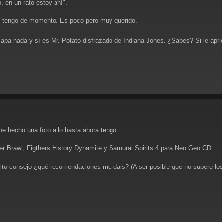
, en un rato estoy ahí".
que tengo de momento. Es poco pero muy querido.
a nada y sí es Mr. Potato disfrazado de Indiana Jones. ¿Sabes? Si le aprie
 he hecho una foto a lo hasta ahora tengo.
ccer Brawl, Figthers History Dynamite y Samurai Spirits 4 para Neo Geo CD.
ito consejo ¿qué recomendaciones me dais? (A ser posible que no supere l