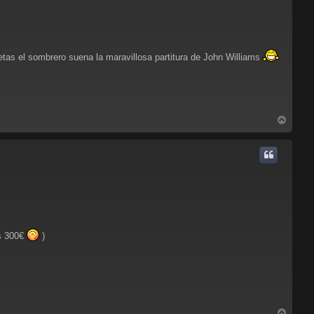
tas el sombrero suena la maravillosa partitura de John Williams
A
r
r
i
b
a
os 300€
)
A