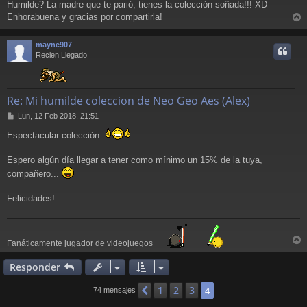
Humilde? La madre que te parió, tienes la colección soñada!!! XD
n
Enhorabuena y gracias por compartirla!
s
r
a
j
r
mayne907
e
i
Recien Llegado
Re: Mi humilde coleccion de Neo Geo Aes (Alex)
M
Lun, 12 Feb 2018, 21:51
e
Espectacular colección.
n
s
a
Espero algún día llegar a tener como mínimo un 15% de la tuya,
j
compañero...
e
Felicidades!
Fanáticamente jugador de videojuegos
r
r
Responder
i
1
2
3
Anterior
4
74 mensajes