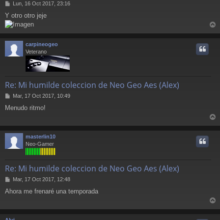
M
Lun, 16 Oct 2017, 23:16
e
Y otro otro jeje
n
s
r
a
j
r
carpineogeo
e
i
Veterano
Re: Mi humilde coleccion de Neo Geo Aes (Alex)
M
Mar, 17 Oct 2017, 10:49
e
Menudo ritmo!
n
s
r
a
j
r
masterlin10
e
i
Neo-Gamer
Re: Mi humilde coleccion de Neo Geo Aes (Alex)
M
Mar, 17 Oct 2017, 12:48
e
Ahora me frenaré una temporada
n
s
r
a
j
r