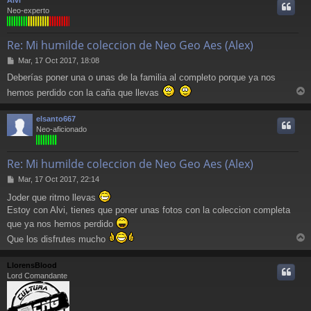
Alvi
e
i
Neo-experto
Re: Mi humilde coleccion de Neo Geo Aes (Alex)
M
Mar, 17 Oct 2017, 18:08
e
Deberías poner una o unas de la familia al completo porque ya nos
n
s
hemos perdido con la caña que llevas
a
r
j
r
elsanto667
e
i
Neo-aficionado
Re: Mi humilde coleccion de Neo Geo Aes (Alex)
M
Mar, 17 Oct 2017, 22:14
e
Joder que ritmo llevas
n
Estoy con Alvi, tienes que poner unas fotos con la coleccion completa
s
a
que ya nos hemos perdido
j
Que los disfrutes mucho
e
r
r
LlorensBlood
i
Lord Comandante