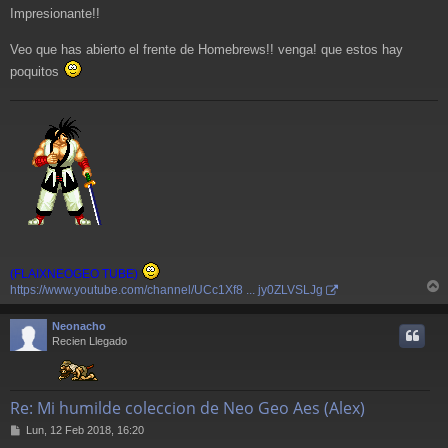
e
Impresionante!!
n
s
a
Veo que has abierto el frente de Homebrews!! venga! que estos hay
j
poquitos
e
(FLAIXNEOGEO TUBE)
https://www.youtube.com/channel/UCc1Xf8 ... jy0ZLVSLJg
r
r
Neonacho
i
Recien Llegado
Re: Mi humilde coleccion de Neo Geo Aes (Alex)
M
Lun, 12 Feb 2018, 16:20
e