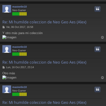
r
a
j
r
masterlin10
e
i
Neo-Gamer
Re: Mi humilde coleccion de Neo Geo Aes (Alex)
M
Vie, 06 Oct 2017, 16:58
e
Y otro más para mi colección
n
s
r
a
j
r
masterlin10
e
i
Neo-Gamer
Re: Mi humilde coleccion de Neo Geo Aes (Alex)
M
Lun, 16 Oct 2017, 23:14
e
Otro más
n
s
r
a
j
r
masterlin10
e
i
Neo-Gamer
Re: Mi humilde coleccion de Neo Geo Aes (Alex)