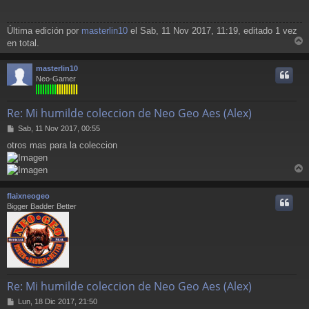
s
a
j
Última edición por
masterlin10
el Sab, 11 Nov 2017, 11:19, editado 1 vez
e
en total.
r
r
masterlin10
i
Neo-Gamer
Re: Mi humilde coleccion de Neo Geo Aes (Alex)
M
Sab, 11 Nov 2017, 00:55
e
otros mas para la coleccion
n
s
a
r
j
e
r
flaixneogeo
i
Bigger Badder Better
Re: Mi humilde coleccion de Neo Geo Aes (Alex)
M
Lun, 18 Dic 2017, 21:50