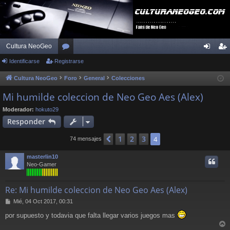
Cultura NeoGeo
Identificarse
Registrarse
or
de
eg
os
nti
ist
Cultura NeoGeo
Foro
General
Colecciones
fic
ra
Mi humilde coleccion de Neo Geo Aes (Alex)
ar
rs
Moderador:
hokuto29
Responder
se
e
1
2
3
Anterior
4
74 mensajes
masterlin10
Neo-Gamer
Re: Mi humilde coleccion de Neo Geo Aes (Alex)
M
Mié, 04 Oct 2017, 00:31
e
por supuesto y todavia que falta llegar varios juegos mas
n
s