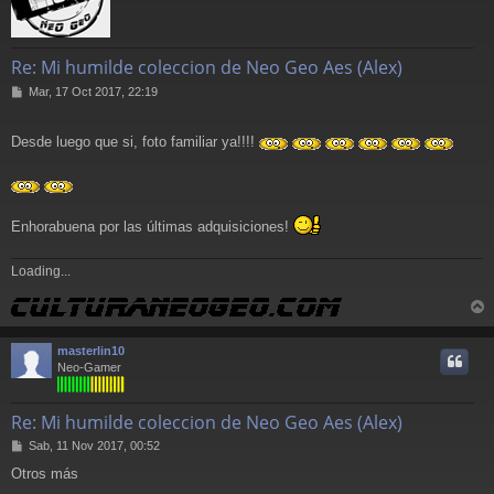
Re: Mi humilde coleccion de Neo Geo Aes (Alex)
M
Mar, 17 Oct 2017, 22:19
e
n
s
Desde luego que si, foto familiar ya!!!!
a
j
e
Enhorabuena por las últimas adquisiciones!
Loading...
r
r
masterlin10
i
Neo-Gamer
Re: Mi humilde coleccion de Neo Geo Aes (Alex)
M
Sab, 11 Nov 2017, 00:52
e
Otros más
n