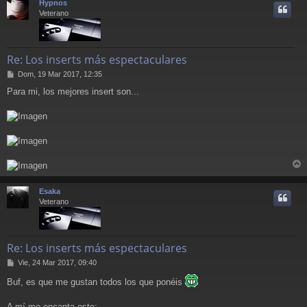
Hypnos
i
Veterano
Re: Los inserts más espectaculares
M
Dom, 19 Mar 2017, 12:35
e
Para mi, los mejores insert son...
n
s
a
j
e
r
r
Esaka
i
Veterano
Re: Los inserts más espectaculares
M
Vie, 24 Mar 2017, 09:40
e
Buf, es que me gustan todos los que ponéis
n
s
a
A mí me encanta este: