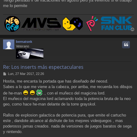
Tengo pensado ir de vacaciones en agosto pero ya veremos si el trabajo
me lo permite
r
r
bernatsnk
i
Veterano
Re: Los inserts más espectaculares
M
Lun, 27 Mar 2017, 22:26
e
Hostia, me encanta la portada que has diseñado del neosd.
n
Sabes a lo que me viene a la cabeza, por arriba, me recuerda los dibujos
s
a
de he-man
., con el muñeco del magicina lord.
j
El muñeco del magicina lord aclamando toda la potencia bruta de la neo
e
geo, como hace he-man delante de la torre grayskol.
Rallos de explosion galactica de potencia pura, que emite el cartucho
este , dandote alcance al disfrute de los mejores videojuegos , mas
poderosss jamas creados. nada de versiones de juegos baratos de sega
y nintendo.