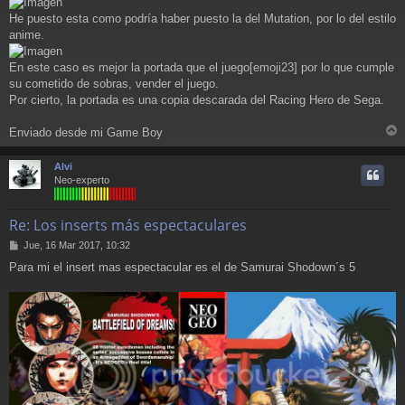
He puesto esta como podría haber puesto la del Mutation, por lo del estilo
anime.
En este caso es mejor la portada que el juego[emoji23] por lo que cumple
su cometido de sobras, vender el juego.
Por cierto, la portada es una copia descarada del Racing Hero de Sega.
Enviado desde mi Game Boy
r
r
Alvi
i
Neo-experto
Re: Los inserts más espectaculares
M
Jue, 16 Mar 2017, 10:32
e
Para mi el insert mas espectacular es el de Samurai Shodown´s 5
n
s
a
j
e