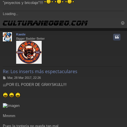
"proyectos y bricolaje"!!!
Loading...
r
r
Kaede
i
Bigger Badder Better
Re: Los inserts más espectaculares
M
Mar, 28 Mar 2017, 22:26
e
¡¡¡POR EL PODER DE GRAYSKULL!!!
n
s
a
j
e
Mmmm
Pues la tontería no queda tan mal