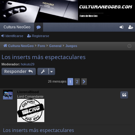
Cultura NeoGeo
Identificarse
Registrarse
or
de
eg
os
nti
ist
Cultura NeoGeo
Foro
General
Juegos
fic
ra
Los inserts más espectaculares
ar
rs
Moderador:
hokuto29
Responder
se
e
2
1
Siguiente
26 mensajes
LlorensBlood
Lord Comandante
Los inserts más espectaculares