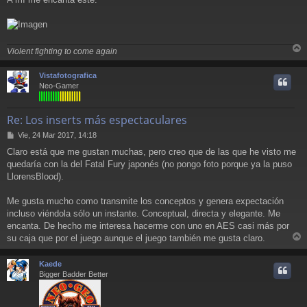
j
e
Violent fighting to come again
r
r
Vistafotografica
i
Neo-Gamer
Re: Los inserts más espectaculares
M
Vie, 24 Mar 2017, 14:18
e
Claro está que me gustan muchas, pero creo que de las que he visto me
n
quedaría con la del Fatal Fury japonés (no pongo foto porque ya la puso
s
a
LlorensBlood).
j
e
Me gusta mucho como transmite los conceptos y genera expectación
incluso viéndola sólo un instante. Conceptual, directa y elegante. Me
encanta. De hecho me interesa hacerme con uno en AES casi más por
su caja que por el juego aunque el juego también me gusta claro.
r
r
Kaede
i
Bigger Badder Better