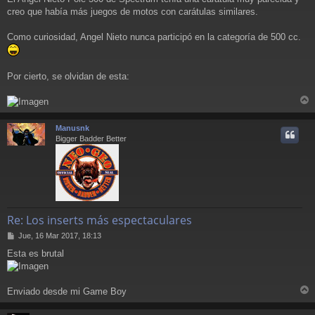
j
creo que había más juegos de motos con carátulas similares.
e
Como curiosidad, Angel Nieto nunca participó en la categoría de 500 cc.
Por cierto, se olvidan de esta:
r
r
Manusnk
i
Bigger Badder Better
Re: Los inserts más espectaculares
M
Jue, 16 Mar 2017, 18:13
e
Esta es brutal
n
s
a
j
Enviado desde mi Game Boy
e
r
r