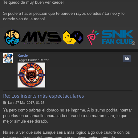
Te quedo de muy buen ver kaede!
n
s
a
Si pudiera hacer petición que te parecen rayos dorados? La neo y lo
j
dorado van de la mano!
e
r
r
Kaede
i
Bigger Badder Better
Re: Los inserts más espectaculares
M
Lun, 27 Mar 2017, 01:15
e
Ya pero como sabrás el dorado no se imprime. A lo sumo podría intentar
n
ponerlos en un amarillo anaranjado o tirando a un marrón claro, lo que
s
a
mejor simule ese dorado.
j
e
No sé, a ver qué sale aunque sería más lógico algo que cuadre con los
reflejos de la capa del mago para que se viese mejor integrado.