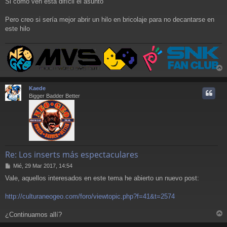
Si como ven está difícil el asunto
Pero creo si sería mejor abrir un hilo en bricolaje para no decantarse en
este hilo
r
r
Kaede
i
Bigger Badder Better
Re: Los inserts más espectaculares
M
Mié, 29 Mar 2017, 14:54
e
Vale, aquellos interesados en este tema he abierto un nuevo post:
n
s
a
http://culturaneogeo.com/foro/viewtopic.php?f=41&t=2574
j
e
¿Continuamos allí?
r