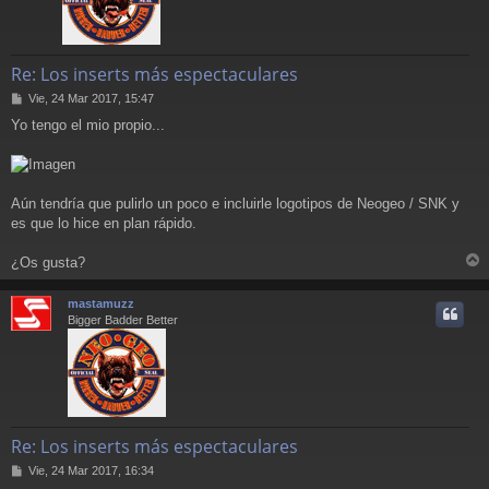
Re: Los inserts más espectaculares
M
Vie, 24 Mar 2017, 15:47
e
Yo tengo el mio propio...
n
s
a
j
e
Aún tendría que pulirlo un poco e incluirle logotipos de Neogeo / SNK y
es que lo hice en plan rápido.
¿Os gusta?
r
r
mastamuzz
i
Bigger Badder Better
Re: Los inserts más espectaculares
M
Vie, 24 Mar 2017, 16:34
e