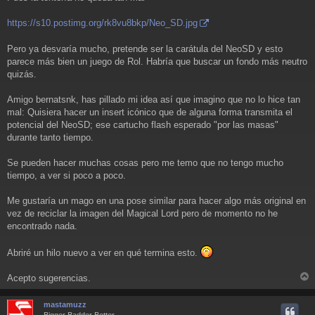
https://s10.postimg.org/rk8vu8bkp/Neo_SD.jpg
Pero ya desvaría mucho, pretende ser la carátula del NeoSD y esto
parece más bien un juego de Rol. Habría que buscar un fondo más neutro
quizás.
Amigo bernatsnk, has pillado mi idea así que imagino que no lo hice tan
mal: Quisiera hacer un insert icónico que de alguna forma transmita el
potencial del NeoSD; ese cartucho flash esperado "por las masas"
durante tanto tiempo.
Se pueden hacer muchas cosas pero me temo que no tengo mucho
tiempo, a ver si poco a poco.
Me gustaría un mago en una pose similar para hacer algo más original en
vez de reciclar la imagen del Magical Lord pero de momento no he
encontrado nada.
Abriré un hilo nuevo a ver en qué termina esto.
Acepto sugerencias.
r
r
mastamuzz
i
Bigger Badder Better