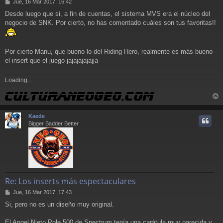
M
Jue, 16 Mar 2017, 16:42
e
Desde luego que si, a fin de cuentas, el sistema MVS era el núcleo del
n
negocio de SNK. Por cierto, no has comentado cuáles son tus favoritas!!
s
a
j
e
Por cierto Manu, que bueno lo del Riding Hero, realmente es más bueno
el insert que el juego jajajajajajja
Loading...
r
r
Kaede
i
Bigger Badder Better
Re: Los inserts más espectaculares
M
Jue, 16 Mar 2017, 17:43
e
Si, pero no es un diseño muy original.
n
s
a
El Angel Nieto Pole 500 de Spectrum tenía una carátula muy parecida y