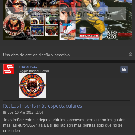
Una obra de arte en diseño y atractivo
r
r
mastamuzz
i
Bigger Badder Better
Re: Los inserts más espectaculares
M
Jue, 16 Mar 2017, 11:56
e
Ja extrañamente se dejan carátulas japonesas pero que no les gustan
n
más las euro/USA? Jajaja si las jap son más bonitas solo que no se
s
a
entienden.
j