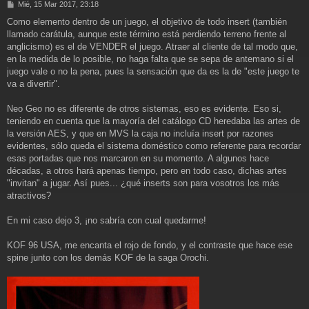
M
Mié, 15 Mar 2017, 23:18
e
Como elemento dentro de un juego, el objetivo de todo insert (también
n
llamado carátula, aunque este término está perdiendo terreno frente al
s
a
anglicismo) es el de VENDER el juego. Atraer al cliente de tal modo que,
j
en la medida de lo posible, no haga falta que se sepa de antemano si el
e
juego vale o no la pena, pues la sensación que da es la de "este juego te
va a divertir".
Neo Geo no es diferente de otros sistemas, eso es evidente. Eso si,
teniendo en cuenta que la mayoría del catálogo CD heredaba las artes de
la versión AES, y que en MVS la caja no incluía insert por razones
evidentes, sólo queda el sistema doméstico como referente para recordar
esas portadas que nos marcaron en su momento. A algunos hace
décadas, a otros hará apenas tiempo, pero en todo caso, dichas artes
"invitan" a jugar. Así pues... ¿qué inserts son para vosotros los más
atractivos?
En mi caso dejo 3, ¡no sabría con cual quedarme!
KOF 96 USA, me encanta el rojo de fondo, y el contraste que hace ese
spine junto con los demás KOF de la saga Orochi.