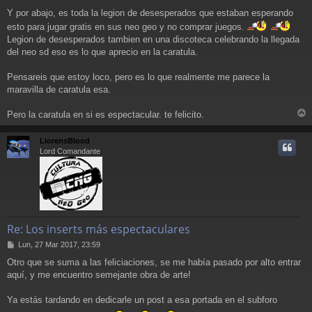
Y por abajo, es toda la legion de desesperados que estaban esperando
esto para jugar gratis en sus neo geo y no comprar juegos.
Legion de desesperados tambien en una discoteca celebrando la llegada
del neo sd eso es lo que aprecio en la caratula.
Pensareis que estoy loco, pero es lo que realmente me parece la
maravilla de caratula esa.
Pero la caratula en si es espectacular. te felicito.
r
r
LlorensBlood
i
Lord Comandante
Re: Los inserts más espectaculares
M
Lun, 27 Mar 2017, 23:59
e
Otro que se suma a las feliciaciones, se me había pasado por alto entrar
n
aquí, y me encuentro semejante obra de arte!
s
a
j
Ya estás tardando en dedicarle un post a esa portada en el subforo
e