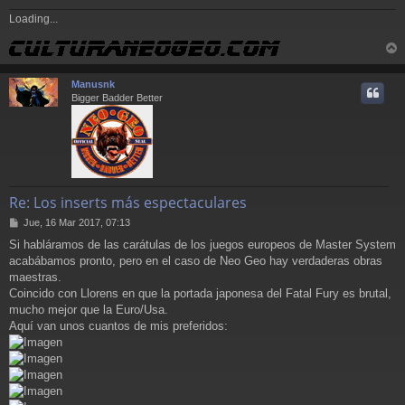
Loading...
r
r
Manusnk
i
Bigger Badder Better
Re: Los inserts más espectaculares
M
Jue, 16 Mar 2017, 07:13
e
Si habláramos de las carátulas de los juegos europeos de Master System
n
acabábamos pronto, pero en el caso de Neo Geo hay verdaderas obras
s
a
maestras.
j
Coincido con Llorens en que la portada japonesa del Fatal Fury es brutal,
e
mucho mejor que la Euro/Usa.
Aquí van unos cuantos de mis preferidos: