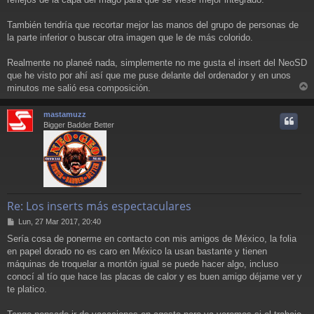
También tendría que recortar mejor las manos del grupo de personas de
la parte inferior o buscar otra imagen que le de más colorido.
Realmente no planeé nada, simplemente no me gusta el insert del NeoSD
que he visto por ahí así que me puse delante del ordenador y en unos
minutos me salió esa composición.
r
r
mastamuzz
i
Bigger Badder Better
Re: Los inserts más espectaculares
M
Lun, 27 Mar 2017, 20:40
e
Sería cosa de ponerme en contacto con mis amigos de México, la folia
n
en papel dorado no es caro en México la usan bastante y tienen
s
a
máquinas de troquelar a montón igual se puede hacer algo, incluso
j
conocí al tío que hace las placas de calor y es buen amigo déjame ver y
e
te platico.