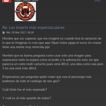
Re: Los inserts más espectaculares
M
Mié, 29 Mar 2017, 06:26
e
Hombre que sis supieras que me imaginé yo cuando leía la narración de
n
lo que te imaginas tu creo que aquí flipan todos jajaja el sucio tío masta
s
a
tiene una mente muy retorcida jeje
j
e
Hombre que es buena pregunta como usar solo una imagen para
expresarse tanto la espera como el poder y la admiración esto sin que
parezca un cutre multi cartucho pues está difícil, una idea como sea pero
3 en una está más difícil.
Empezamos por preguntar quién creen que sea el personaje más
poderoso de todo el catálogo de neo geo?
Cuál título fue el más esperado?
Y cuál es el más querido de todos?