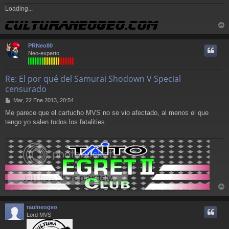
Loading...
r
r
PRNeo80
i
Neo-experto
Re: El por qué del Samurai Shodown V Special
censurado
M
Mar, 22 Ene 2013, 20:54
e
Me parece que el cartucho MVS no se vio afectado, al menos el que
n
tengo yo salen todos los fatalities.
s
a
j
e
r
r
raulneogeo
i
Lord MVS