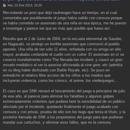
M
Mar, 22 Ene 2013, 19:29
e
Recordando un post que dejó raulneogeo hace un tiempo, en el cual
n
comentaba que posiblemente el juego había salido con censura porque
s
a
se había cometido un asesinato de una niña en esa época, me he puesto
j
a investigar y parece ser que es más que posible que fuese así.
e
Resulta que el 1 de Junio de 2004, en la escuela elemental de Sasebo,
en Nagasaki, se produjo un terrible asesinato que conmovió al pueblo
japonés. Una niña de tan sólo 11 años, enfadada con su amiga un año
mayor, acababa cortándole el cuello con un cutter. El asesinato en sí se
conoció mundialmente como The Nevada-tan incident, y causó un gran
revuelo mediático al ser la asesina aficionada al cine gore, etc (admitía
en su blog haber disfrutado con Battle Royale, etc). Se puso en
entredicho el relativo libre acceso de los niños a los medios que
incluyeran violencia, como los cómics, el anime, los viedeojuegos...
El caso es que SNK retrasó el lanzamiento del juego a principios de julio
de ese año, al parecer para eliminar los fatalities y algunos golpes
extremadamente violentos que pudiera herir la sensibilidad de un público
afectado por el incidente, quedando finalmente el juego acabado con
censura y con prisas, prueba de ello son los bugs que tenía el título, y la
posterior llamada de SNK a los propietarios del juego para que pudieran
mandar sus cartuchos, y eliminar esos fallos, que no la censura.