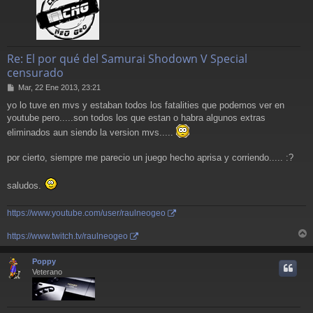
Re: El por qué del Samurai Shodown V Special
censurado
M
Mar, 22 Ene 2013, 23:21
e
yo lo tuve en mvs y estaban todos los fatalities que podemos ver en
n
youtube pero.....son todos los que estan o habra algunos extras
s
a
eliminados aun siendo la version mvs.....
j
e
por cierto, siempre me parecio un juego hecho aprisa y corriendo..... :?
saludos.
https://www.youtube.com/user/raulneogeo
https://www.twitch.tv/raulneogeo
r
r
Poppy
i
Veterano