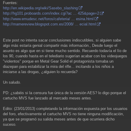
Fuentes:
http://en.wikipedia.org/wiki/Sasebo_slashing
http://hg101.proboards.com/index.cgi?ac ... 425&page=2
http://www.emudesc.net/foros/cafeteria/ ... esina.html
http://mamereview.blogspot.com.es/2008/ ... ecial.html
Este post no intenta sacar conclusiones indiscutibles, si alguien sabe
algo más estaría genial compartir más información., Desde luego el
asunto es algo que en si tiene mucho sentido. Recuerdo todavía el lío de
los 90, cuando hasta en el telediario sugerían acabar con los videojuegos
"violentos" porque en Metal Gear Solid el protagonista tomaba un
diazepan para estabilizar la mira del rifle... incitando a los niños a
iniciarse a las drogas, ¿alguien lo recuerda?
Un saludo.
PD: ¿sabéis si la censura fue única de la versión AES? lo digo porque el
cartucho MVS fue lanzado al mercado meses antes.
Edito: (23/01/2013) completando la información expuesta por los usuarios
del foro, efectivamente el cartucho MVS no tiene ninguna modificación,
ya que se programó su salida meses antes de que ocurriera dicho
suceso.