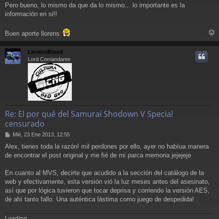
Pero bueno, lo mismo da que da lo mismo... lo importante es la
información en si!!
Buen aporte llorens
r
r
LlorensBlood
i
Lord Comandante
Re: El por qué del Samurai Shodown V Special
censurado
M
Mié, 23 Ene 2013, 12:55
e
Alex, tienes toda la razón! mil perdones por ello, ayer no habíua manera
n
de encontrar el post original y me fié de mi parca memoria jejejeje
s
a
j
En cuanto al MVS, decirte que acudido a la sección del catálogo de la
e
web y efectivamente, esta versión vió la luz meses antes del asesinato,
así que por lógica tuvieron que tocar deprisa y corriendo la versión AES,
de ahí tanto fallo. Una auténtica lástima como juego de despedida!
Loading...