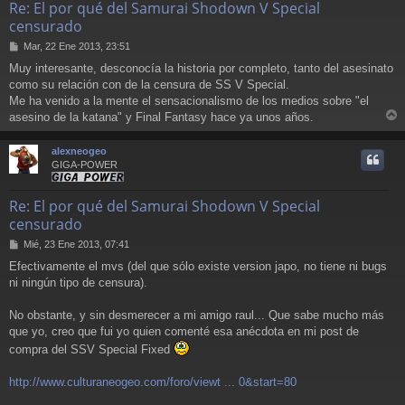
Re: El por qué del Samurai Shodown V Special
censurado
M
Mar, 22 Ene 2013, 23:51
e
Muy interesante, desconocía la historia por completo, tanto del asesinato
n
como su relación con de la censura de SS V Special.
s
a
Me ha venido a la mente el sensacionalismo de los medios sobre "el
j
asesino de la katana" y Final Fantasy hace ya unos años.
e
r
r
alexneogeo
i
GIGA-POWER
Re: El por qué del Samurai Shodown V Special
censurado
M
Mié, 23 Ene 2013, 07:41
e
Efectivamente el mvs (del que sólo existe version japo, no tiene ni bugs
n
ni ningún tipo de censura).
s
a
j
No obstante, y sin desmerecer a mi amigo raul... Que sabe mucho más
e
que yo, creo que fui yo quien comenté esa anécdota en mi post de
compra del SSV Special Fixed
http://www.culturaneogeo.com/foro/viewt ... 0&start=80