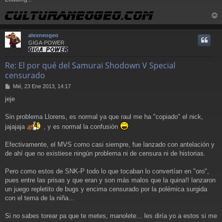
r
r
alexneogeo
i
GIGA-POWER
Re: El por qué del Samurai Shodown V Special
censurado
M
Mié, 23 Ene 2013, 14:17
e
jeje
n
s
a
Sin problema Llorens, es normal ya que raul me ha "copiado" el nick,
j
jajajaja
, y es normal la confusión
e
Efectivamente, el MVS como casi siempre, fue lanzado con antelación y
de ahí que no existiese ningún problema ni de censura ni de historias.
Pero como estos de SNK-P todo lo que tocaban lo convertían en "oro",
pues entre las prisas y que eran y son más malos que la quina!! lanzaron
un juego repletito de bugs y encima censurado por la polémica surgida
con el tema de la niña...
Si no sabes torear pa que te metes, manolete... les diría yo a estos si me