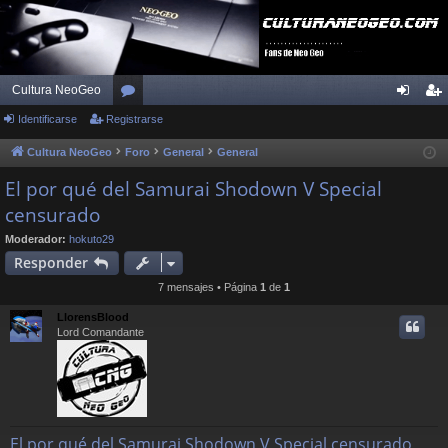
Cultura NeoGeo
Identificarse
Registrarse
or
de
eg
os
nti
ist
Cultura NeoGeo
Foro
General
General
fic
ra
El por qué del Samurai Shodown V Special
censurado
ar
rs
se
e
Moderador:
hokuto29
Responder
7 mensajes • Página
1
de
1
LlorensBlood
Lord Comandante
El por qué del Samurai Shodown V Special censurado