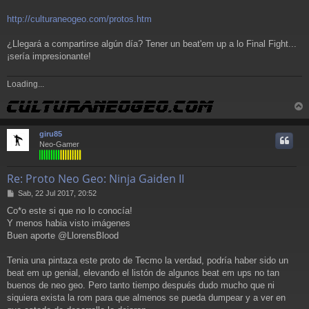
http://culturaneogeo.com/protos.htm
¿Llegará a compartirse algún día? Tener un beat'em up a lo Final Fight...
¡sería impresionante!
Loading...
r
r
giru85
i
Neo-Gamer
Re: Proto Neo Geo: Ninja Gaiden II
M
Sab, 22 Jul 2017, 20:52
e
Co*o este si que no lo conocía!
n
Y menos habia visto imágenes
s
a
Buen aporte @LlorensBlood
j
e
Tenia una pintaza este proto de Tecmo la verdad, podría haber sido un
beat em up genial, elevando el listón de algunos beat em ups no tan
buenos de neo geo. Pero tanto tiempo después dudo mucho que ni
siquiera exista la rom para que almenos se pueda dumpear y a ver en