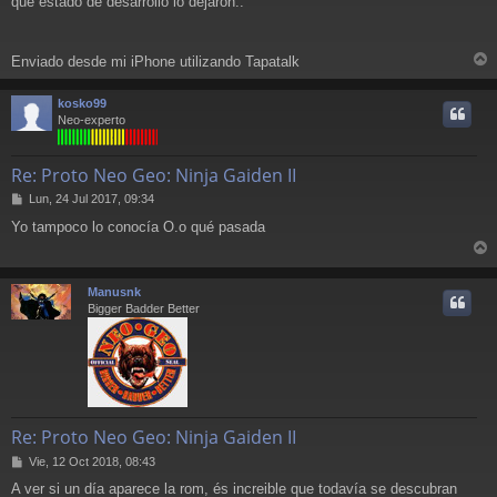
que estado de desarrollo lo dejaron..
Enviado desde mi iPhone utilizando Tapatalk
r
r
kosko99
i
Neo-experto
Re: Proto Neo Geo: Ninja Gaiden II
M
Lun, 24 Jul 2017, 09:34
e
Yo tampoco lo conocía O.o qué pasada
n
s
r
a
j
r
Manusnk
e
i
Bigger Badder Better
Re: Proto Neo Geo: Ninja Gaiden II
M
Vie, 12 Oct 2018, 08:43
e
A ver si un día aparece la rom, és increible que todavía se descubran
n