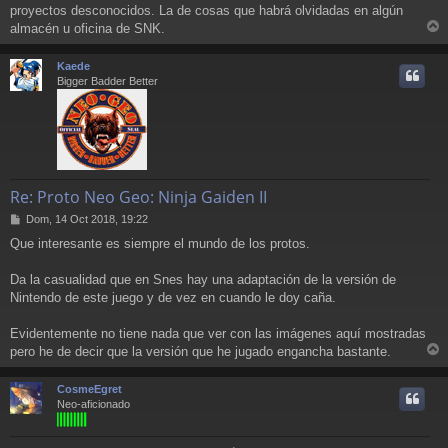
proyectos desconocidos. La de cosas que habrá olvidadas en algún
s
a
almacén u oficina de SNK.
r
j
e
r
Kaede
i
Bigger Badder Better
Re: Proto Neo Geo: Ninja Gaiden II
M
Dom, 14 Oct 2018, 19:22
e
Que interesante es siempre el mundo de los protos.
n
s
a
Da la casualidad que en Snes hay una adaptación de la versión de
j
Nintendo de este juego y de vez en cuando le doy caña.
e
Evidentemente no tiene nada que ver con las imágenes aquí mostradas
pero he de decir que la versión que he jugado engancha bastante.
r
r
CosmeEgret
i
Neo-aficionado