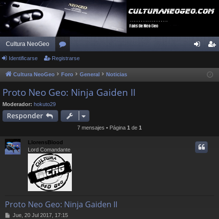
Cultura NeoGeo
Identificarse
Registrarse
or
de
eg
os
nti
ist
Cultura NeoGeo
Foro
General
Noticias
fic
ra
Proto Neo Geo: Ninja Gaiden II
ar
rs
Moderador:
hokuto29
Responder
se
e
7 mensajes • Página
1
de
1
LlorensBlood
Lord Comandante
Proto Neo Geo: Ninja Gaiden II
M
Jue, 20 Jul 2017, 17:15