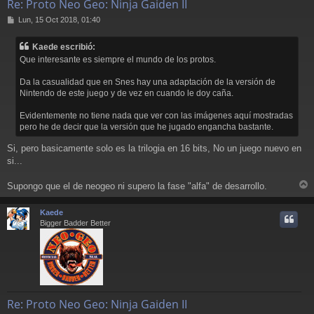
Re: Proto Neo Geo: Ninja Gaiden II
M
Lun, 15 Oct 2018, 01:40
e
n
Kaede escribió:
s
Que interesante es siempre el mundo de los protos.
a
j
Da la casualidad que en Snes hay una adaptación de la versión de
e
Nintendo de este juego y de vez en cuando le doy caña.
Evidentemente no tiene nada que ver con las imágenes aquí mostradas
pero he de decir que la versión que he jugado engancha bastante.
Si, pero basicamente solo es la trilogia en 16 bits, No un juego nuevo en
si...
Supongo que el de neogeo ni supero la fase "alfa" de desarrollo.
r
r
Kaede
i
Bigger Badder Better
Re: Proto Neo Geo: Ninja Gaiden II