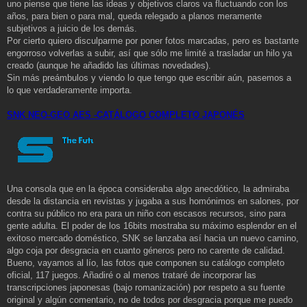
a
uno piense que tiene las ideas y objetivos claros va fluctuando con los
j
años, para bien o para mal, queda relegado a planos meramente
e
subjetivos a juicio de los demás.
Por cierto quiero disculparme por poner fotos marcadas, pero es bastante
engorroso volverlas a subir, así que sólo me limité a trasladar un hilo ya
creado (aunque he añadido las últimas novedades).
Sin más preámbulos y viendo lo que tengo que escribir aún, pasemos a
lo que verdaderamente importa.
SNK NEO-GEO AES -CATÁLOGO COMPLETO JAPONÉS
Una consola que en la época consideraba algo anecdótico, la admiraba
desde la distancia en revistas y jugaba a sus homónimos en salones, por
contra su público no era para un niño con escasos recursos, sino para
gente adulta. El poder de los 16bits mostraba su máximo esplendor en el
exitoso mercado doméstico, SNK se lanzaba así hacia un nuevo camino,
algo coja por desgracia en cuanto géneros pero no carente de calidad.
Bueno, vayamos al lío, las fotos que componen su catálogo completo
oficial, 117 juegos. Añadiré o al menos trataré de incorporar las
transcripciones japonesas (bajo romanización) por respeto a su fuente
original y algún comentario, no de todos por desgracia porque me puedo