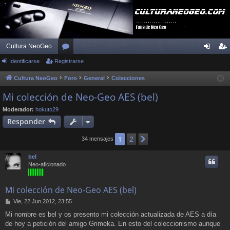
Cultura NeoGeo
Identificarse
Registrarse
or
de
eg
os
nti
ist
Cultura NeoGeo
Foro
General
Colecciones
fic
ra
Mi colección de Neo-Geo AES (bel)
ar
rs
Moderador:
hokuto29
Responder
se
e
2
1
Siguiente
34 mensajes
bel
Neo-aficionado
Mi colección de Neo-Geo AES (bel)
M
Vie, 22 Jun 2012, 23:55
e
Mi nombre es bel y os presento mi colección actualizada de AES a día
n
de hoy a petición del amigo Grimeka. En esto del coleccionismo aunque
s