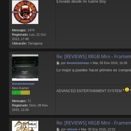
a
Enviado desde mi Game Boy
j
e
Mensajes:
1474
Registrado:
Lun, 21 Oct
2013, 17:48
Ubicación:
Tarragona
Re: [REVIEWS] XRGB Mini - Frame
M
por
Aeswickerman
»
Mar, 05 Ene 2016, 16:38
e
Lo mejor q puedes hacer primero es comprar 
n
s
a
Aeswickerman
j
Neo-Gamer
e
ADVANCED ENTERTAINMENT SYSTEM
Mensajes:
71
Registrado:
Dom, 08 Nov
2015, 12:26
Re: [REVIEWS] XRGB Mini - Frame
M
por
refcom
»
Mar, 05 Ene 2016, 22:01