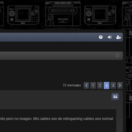
FA
de
eg
Q
nti
ist
fic
ra
ar
rs
se
e
1
2
4
Anterior
3
Sig
72 mensajes
onido pero no imagen. Mis cables son de retrogaming cables uno normal