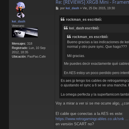
Re: [REVIEWS] XRGB Mini - Frame
M
por
kei_dash
»
Vie, 25 Dic 2015, 19:30
e
n
rockman_es escribió:
s
kei_dash
a
Veterano
kei_dash escribió:
j
e
rockman_es escribió:
Bueno gracias a las indicaciones de ke
Mensajes:
318
normal y otro pure sync. Que hago???
Registrado:
Lun, 10 Sep
2012, 18:35
Mil gracias.
Ubicación:
PaoPao.Cafe
Me puedes decir exactamente qué cable
En AES estoy un poco perdido pero intent
Es aes jp tengo los cables de retrogamingc
o ajustando el sync a 6 se ve una mancha. P
La omega perfecta y la superfamicom tambi
Voy a mirar a ver si se me ocurre algo, ¿c
El cable que conectas a la AES es este:
https://www.retrogamingcables.co.uk/snk ...
en versión SCART no?