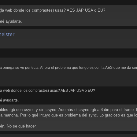
 (la web donde los comprastes) usas? AES JAP USA o EU?
ré ayudarte.
meister
 la omega se ve perfecta. Ahora el problema que tengo es con la AES que me da s
(la web donde los comprastes) usas? AES JAP USA o EU?
é ayudarte.
ables rgb con csync y sin csync. Además el csync rgb a 8 din para el frame.
a mancha. Por lo qué intuyo que es problema del sync. Lo gracioso es que lo
én. No se qué hacer.