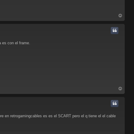
A
r
r
i
b
a
 es con el frame.
A
r
r
i
b
a
re en retrogamingcables es es el SCART pero el q tiene el el cable