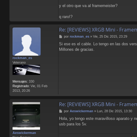
y el otro que va al framemeister?
q raro!?
Re: [REVIEWS] XRGB Mini - Frame
M
por
rockman_es
»
Vie, 25 Dic 2015, 23:29
e
Si ese es el cable. Lo tengo en las dos ve
n
Millones de gracias.
s
a
rockman_es
j
Veterano
e
Mensajes:
330
Registrado:
Vie, 01 Feb
2013, 20:26
Re: [REVIEWS] XRGB Mini - Frame
M
por
Aeswickerman
»
Lun, 28 Dic 2015, 13:30
e
Hola, yo tengo este maravilloso aparato y n
n
usb para los 5v.
s
a
Aeswickerman
j