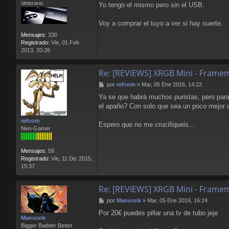
Veterano
Yo tengo el mismo pero sin el USB.
e
Voy a comprar el tuyo a ver si hay suerte.
Mensajes:
330
Registrado:
Vie, 01 Feb
2013, 20:26
Re: [REVIEWS] XRGB Mini - Frame
M
por
refcom
»
Mar, 05 Ene 2016, 14:22
e
Ya se que habrá muchos puristas, pero para
n
el apaño? Con solo que sea un poco mejor 
s
a
refcom
j
Espero que no me crucifiqueis...
Neo-Gamer
e
Mensajes:
59
Registrado:
Vie, 11 Dic 2015,
15:37
Re: [REVIEWS] XRGB Mini - Frame
M
por
Manusnk
»
Mar, 05 Ene 2016, 16:24
e
Por 20€ puedes pillar una tv de tubo jeje
n
Manusnk
s
Bigger Badder Better