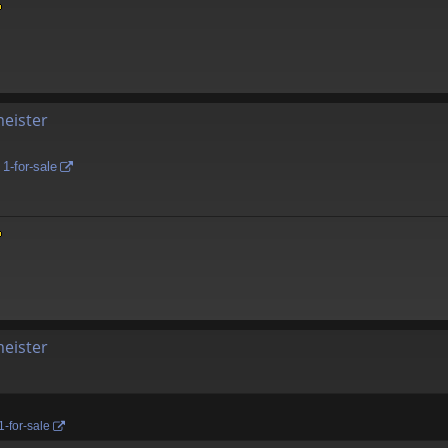
meister
1-for-sale
meister
1-for-sale