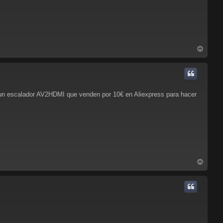
A
r
r
i
b
a
á un escalador AV2HDMI que venden por 10€ en Aliexpress para hacer
A
r
r
i
b
a