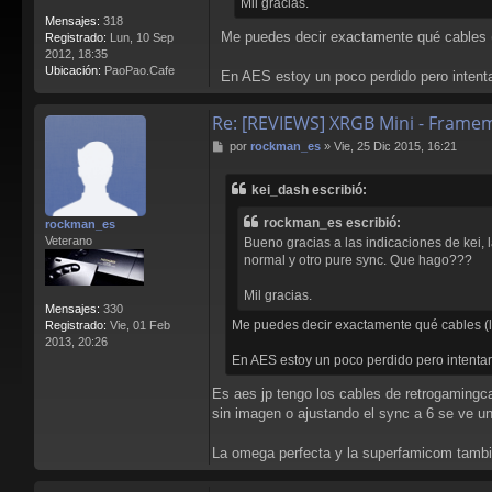
Mil gracias.
Mensajes:
318
Me puedes decir exactamente qué cables
Registrado:
Lun, 10 Sep
2012, 18:35
Ubicación:
PaoPao.Cafe
En AES estoy un poco perdido pero intenta
Re: [REVIEWS] XRGB Mini - Frame
M
por
rockman_es
»
Vie, 25 Dic 2015, 16:21
e
n
kei_dash escribió:
s
a
rockman_es escribió:
rockman_es
j
Veterano
Bueno gracias a las indicaciones de kei,
e
normal y otro pure sync. Que hago???
Mil gracias.
Mensajes:
330
Me puedes decir exactamente qué cables 
Registrado:
Vie, 01 Feb
2013, 20:26
En AES estoy un poco perdido pero intentar
Es aes jp tengo los cables de retrogamingc
sin imagen o ajustando el sync a 6 se ve un
La omega perfecta y la superfamicom tambi