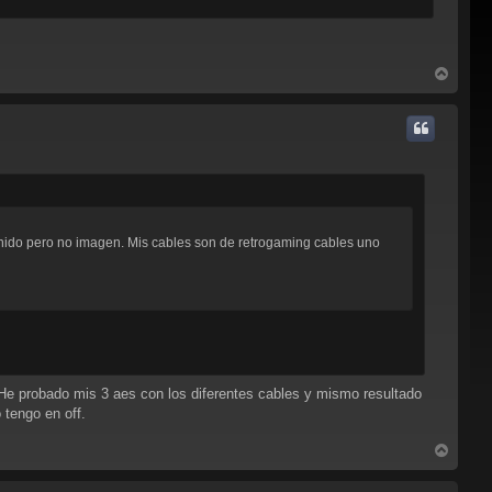
A
r
r
i
b
a
onido pero no imagen. Mis cables son de retrogaming cables uno
 He probado mis 3 aes con los diferentes cables y mismo resultado
 tengo en off.
A
r
r