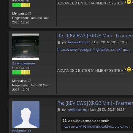
Neo-Gamer
e
ADVANCED ENTERTAINMENT SYSTEM
Mensajes:
71
Registrado:
Dom, 08 Nov
2015, 12:26
Re: [REVIEWS] XRGB Mini - Frame
M
por
Aeswickerman
»
Lun, 28 Dic 2015, 13:30
e
https://www.retrogamingcables.co.uk/mic ... 
n
s
a
Aeswickerman
j
Neo-Gamer
e
ADVANCED ENTERTAINMENT SYSTEM
Mensajes:
71
Registrado:
Dom, 08 Nov
2015, 12:26
Re: [REVIEWS] XRGB Mini - Frame
M
por
rockman_es
»
Lun, 28 Dic 2015, 16:37
e
n
Aeswickerman escribió:
s
https://www.retrogamingcables.co.uk/mic ... 
a
rockman_es
j