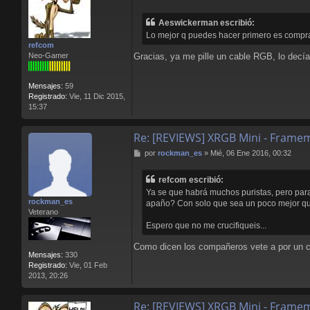
e
n
Aeswickerman escribió:
s
Lo mejor q puedes hacer primero es comprar
a
refcom
j
Neo-Gamer
Gracias, ya me pille un cable RGB, lo decía
e
Mensajes:
59
Registrado:
Vie, 11 Dic 2015,
15:37
Re: [REVIEWS] XRGB Mini - Frame
M
por
rockman_es
»
Mié, 06 Ene 2016, 00:32
e
n
refcom escribió:
s
Ya se que habrá muchos puristas, pero para
a
rockman_es
apaño? Con solo que sea un poco mejor qu
j
Veterano
e
Espero que no me crucifiqueis...
Como dicen los compañeros vete a por un crt
Mensajes:
330
Registrado:
Vie, 01 Feb
2013, 20:26
Re: [REVIEWS] XRGB Mini - Frame