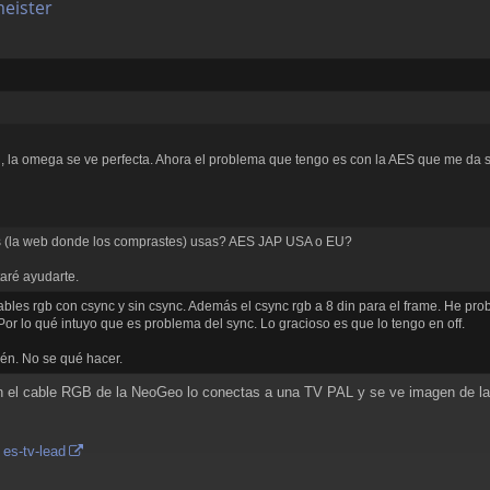
meister
i, la omega se ve perfecta. Ahora el problema que tengo es con la AES que me da
s (la web donde los comprastes) usas? AES JAP USA o EU?
aré ayudarte.
ables rgb con csync y sin csync. Además el csync rgb a 8 din para el frame. He pro
or lo qué intuyo que es problema del sync. Lo gracioso es que lo tengo en off.
én. No se qué hacer.
on el cable RGB de la NeoGeo lo conectas a una TV PAL y se ve imagen de l
 es-tv-lead