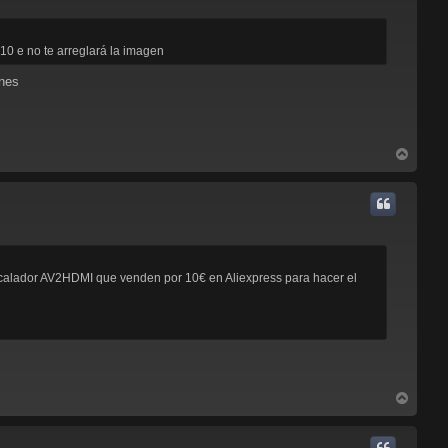
a
10 e no te arreglará la imagen
ones
A
r
r
i
b
a
escalador AV2HDMI que venden por 10€ en Aliexpress para hacer el
A
r
r
i