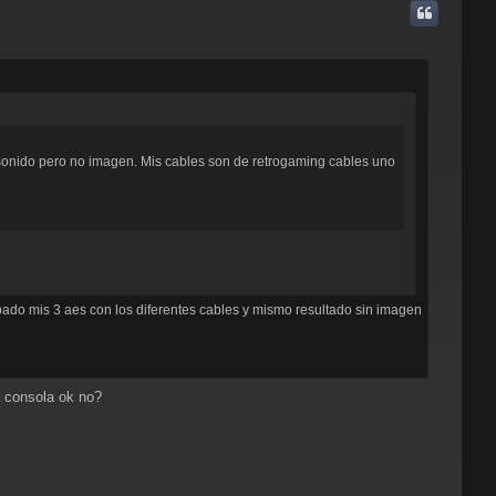
i
b
a
 sonido pero no imagen. Mis cables son de retrogaming cables uno
bado mis 3 aes con los diferentes cables y mismo resultado sin imagen
a consola ok no?