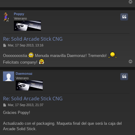
s
r
a
j
r
Poppy
e
i
Veterano
Re: Solid Arcade Stick CNG
M
Mar, 17 Sep 2013, 13:16
e
n
Oooooooostia
Menuda maravilla Daemonaz! Tremendo!
s
Felicitats company!
a
r
j
r
e
Daemonaz
i
Veterano
Re: Solid Arcade Stick CNG
M
Mar, 17 Sep 2013, 21:37
e
Gràcies Poppy!
n
s
a
Actualizado con el packaging. Maqueta final del que será la caja del
j
Arcade Solid Stick.
e