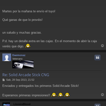
Martes por la mañana te envío el tuyo!
Qué ganas de que lo provéis!
un saludo y muchas gracias.
P.d. hay un detalle extra en las cajas. En el momento de abrir la caja
veréis que digo.
r
r
Daemonaz
i
Veterano
Re: Solid Arcade Stick CNG
M
Sab, 28 Sep 2013, 21:52
e
Enviados y entregados los primeros Solid Arcade Stick!
n
s
a
Esperamos primeras impresiones!!
j
r
e
r
LlorensBlood
i