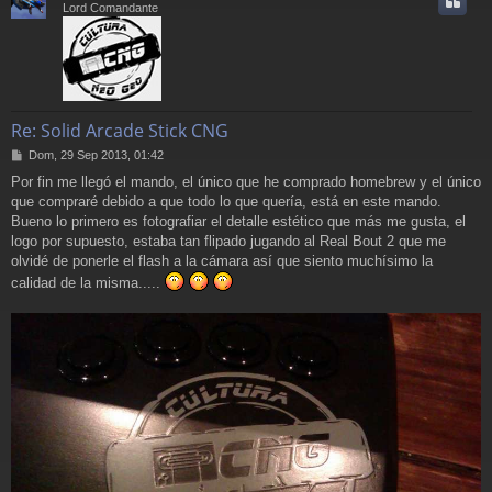
Lord Comandante
Re: Solid Arcade Stick CNG
M
Dom, 29 Sep 2013, 01:42
e
Por fin me llegó el mando, el único que he comprado homebrew y el único
n
que compraré debido a que todo lo que quería, está en este mando.
s
a
Bueno lo primero es fotografiar el detalle estético que más me gusta, el
j
logo por supuesto, estaba tan flipado jugando al Real Bout 2 que me
e
olvidé de ponerle el flash a la cámara así que siento muchísimo la
calidad de la misma.....