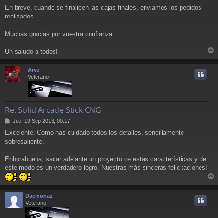
En breve, cuando se finalicen las cajas finales, enviamos los pedidos
realizados.
Muchas gracias por vuestra confianza.
Un saludo a todos!
r
r
Arvo
i
Veterano
Re: Solid Arcade Stick CNG
M
Jue, 19 Sep 2013, 00:17
e
Excelente. Como has cuidado todos los detalles, sencillamente
n
sobresaliente.
s
a
j
Enhorabuena, sacar adelante un proyecto de estas características y de
e
este modo es un verdadero logro. Nuestras más sinceras felicitaciones!
r
r
Daemonaz
i
Veterano