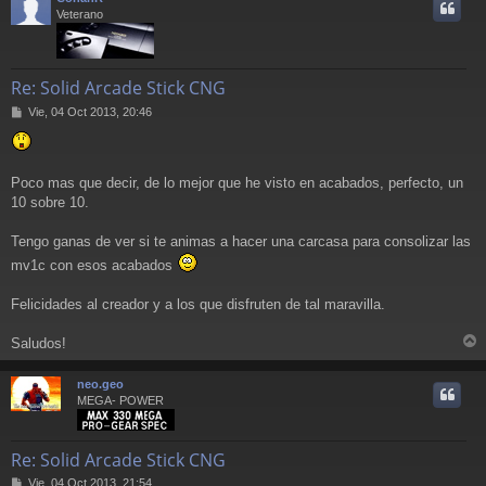
i
Veterano
Re: Solid Arcade Stick CNG
M
Vie, 04 Oct 2013, 20:46
e
n
s
a
Poco mas que decir, de lo mejor que he visto en acabados, perfecto, un
j
10 sobre 10.
e
Tengo ganas de ver si te animas a hacer una carcasa para consolizar las
mv1c con esos acabados
Felicidades al creador y a los que disfruten de tal maravilla.
Saludos!
r
r
neo.geo
i
MEGA- POWER
Re: Solid Arcade Stick CNG
M
Vie, 04 Oct 2013, 21:54