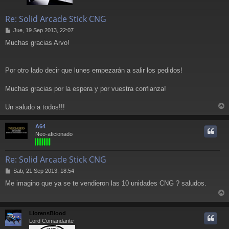
Re: Solid Arcade Stick CNG
M
Jue, 19 Sep 2013, 22:07
e
Muchas gracias Arvo!
n
s
a
j
Por otro lado decir que lunes empezarán a salir los pedidos!
e
Muchas gracias por la espera y por vuestra confianza!
Un saludo a todos!!!
r
r
A64
i
Neo-aficionado
Re: Solid Arcade Stick CNG
M
Sab, 21 Sep 2013, 18:54
e
Me imagino que ya se te vendieron las 10 unidades CNG ? saludos.
n
s
r
a
j
r
LlorensBlood
e
i
Lord Comandante