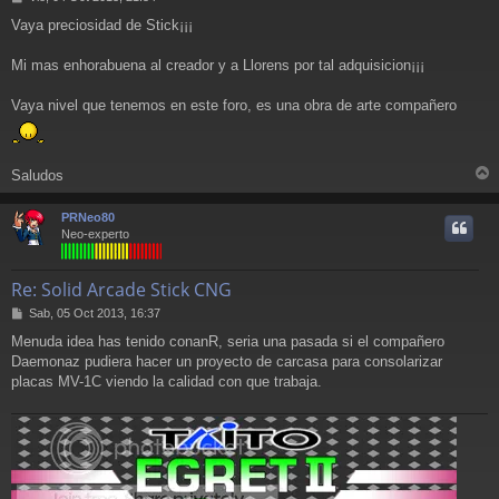
e
Vaya preciosidad de Stick¡¡¡
n
s
a
Mi mas enhorabuena al creador y a Llorens por tal adquisicion¡¡¡
j
e
Vaya nivel que tenemos en este foro, es una obra de arte compañero
Saludos
r
r
PRNeo80
i
Neo-experto
Re: Solid Arcade Stick CNG
M
Sab, 05 Oct 2013, 16:37
e
Menuda idea has tenido conanR, seria una pasada si el compañero
n
Daemonaz pudiera hacer un proyecto de carcasa para consolarizar
s
a
placas MV-1C viendo la calidad con que trabaja.
j
e