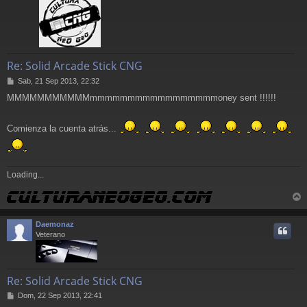
Re: Solid Arcade Stick CNG
M
Sab, 21 Sep 2013, 22:32
e
MMMMMMMMMMMmmmmmmmmmmmmmmmmmoney sent !!!!!!
n
s
a
Comienza la cuenta atrás...
j
e
Loading...
r
r
Daemonaz
i
Veterano
Re: Solid Arcade Stick CNG
M
Dom, 22 Sep 2013, 22:41
e