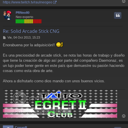
https://www.twitch.tv/raulneogeo
r
r
PRNeo80
i
Neo-experto
Re: Solid Arcade Stick CNG
M
Vie, 04 Oct 2013, 15:23
e
Enorabuena por la adquisición!!
n
s
a
Es una preciosidad de arcade stick, se nota las horas de trabajo y diseño
j
que tiene la creación de algo así por parte del compañero Daemonaz, es
e
un lujo poder tener gente en este país que demuestre su pasión haciendo
cosas como esta obra de arte.
Ahora a disfrutarlo como dios mando con unos buenos vicios.
r
r
ConanR