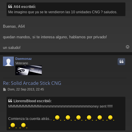
n
A64 escribió:
s
Me imagino que ya se te vendieron las 10 unidades CNG ? saludos.
a
j
e
Buenas, A64
quedan mandos, si te interesa alguno, hablamos por privado!
un saludo!
r
r
Daemonaz
i
Veterano
Re: Solid Arcade Stick CNG
M
Dom, 22 Sep 2013, 22:45
e
n
LlorensBlood escribió:
s
MMMMMMMMMMMmmmmmmmmmmmmmmmmmoney sent !!!!!!
a
j
e
Comienza la cuenta atrás...