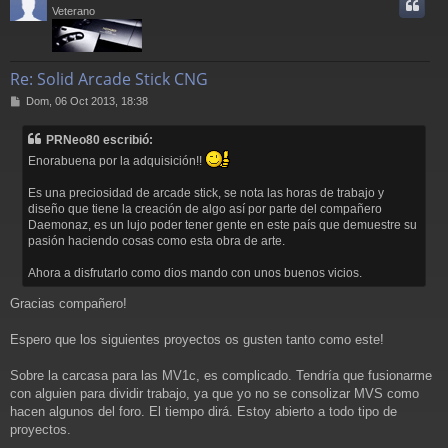
i
Veterano
Re: Solid Arcade Stick CNG
M
Dom, 06 Oct 2013, 18:38
e
n
PRNeo80 escribió:
s
a
Enorabuena por la adquisición!!
j
e
Es una preciosidad de arcade stick, se nota las horas de trabajo y
diseño que tiene la creación de algo así por parte del compañero
Daemonaz, es un lujo poder tener gente en este país que demuestre su
pasión haciendo cosas como esta obra de arte.
Ahora a disfrutarlo como dios mando con unos buenos vicios.
Gracias compañero!
Espero que los siguientes proyectos os gusten tanto como este!
Sobre la carcasa para las MV1c, es complicado. Tendría que fusionarme
con alguien para dividir trabajo, ya que yo no se consolizar MVS como
hacen algunos del foro. El tiempo dirá. Estoy abierto a todo tipo de
proyectos.