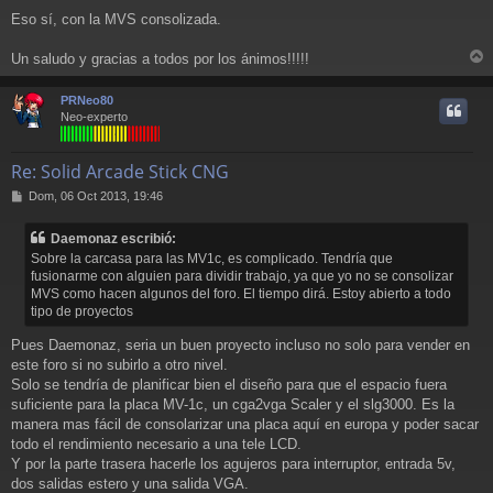
Eso sí, con la MVS consolizada.
Un saludo y gracias a todos por los ánimos!!!!!
r
r
PRNeo80
i
Neo-experto
Re: Solid Arcade Stick CNG
M
Dom, 06 Oct 2013, 19:46
e
n
Daemonaz escribió:
s
Sobre la carcasa para las MV1c, es complicado. Tendría que
a
fusionarme con alguien para dividir trabajo, ya que yo no se consolizar
j
MVS como hacen algunos del foro. El tiempo dirá. Estoy abierto a todo
e
tipo de proyectos
Pues Daemonaz, seria un buen proyecto incluso no solo para vender en
este foro si no subirlo a otro nivel.
Solo se tendría de planificar bien el diseño para que el espacio fuera
suficiente para la placa MV-1c, un cga2vga Scaler y el slg3000. Es la
manera mas fácil de consolarizar una placa aquí en europa y poder sacar
todo el rendimiento necesario a una tele LCD.
Y por la parte trasera hacerle los agujeros para interruptor, entrada 5v,
dos salidas estero y una salida VGA.