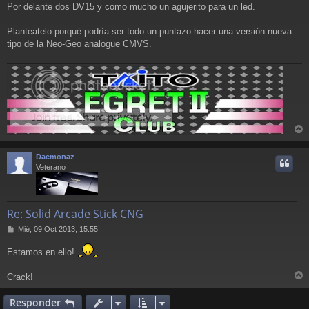
Por delante dos DV15 y como mucho un agujerito para un led.
Planteatelo porqué podría ser todo un puntazo hacer una versión nueva
tipo de la Neo-Geo analogue CMVS.
r
r
Daemonaz
i
Veterano
Re: Solid Arcade Stick CNG
M
Mié, 09 Oct 2013, 15:55
e
n
Estamos en ello!
s
a
Crack!
j
r
e
r
Responder
i