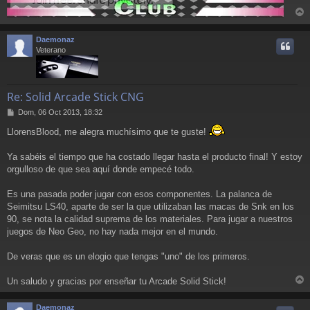
r
r
Daemonaz
i
Veterano
Re: Solid Arcade Stick CNG
M
Dom, 06 Oct 2013, 18:32
e
LlorensBlood, me alegra muchísimo que te guste!
n
s
a
Ya sabéis el tiempo que ha costado llegar hasta el producto final! Y estoy
j
orgulloso de que sea aquí donde empecé todo.
e
Es una pasada poder jugar con esos componentes. La palanca de
Seimitsu LS40, aparte de ser la que utilizaban las macas de Snk en los
90, se nota la calidad suprema de los materiales. Para jugar a nuestros
juegos de Neo Geo, no hay nada mejor en el mundo.
De veras que es un elogio que tengas "uno" de los primeros.
Un saludo y gracias por enseñar tu Arcade Solid Stick!
r
r
Daemonaz