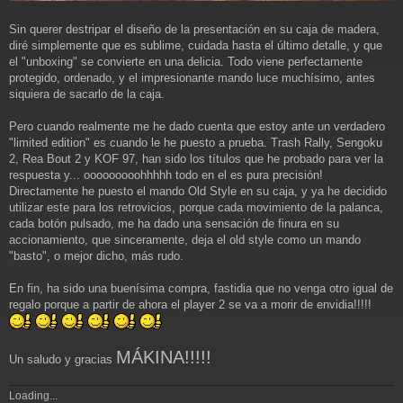
Sin querer destripar el diseño de la presentación en su caja de madera,
diré simplemente que es sublime, cuidada hasta el último detalle, y que
el "unboxing" se convierte en una delicia. Todo viene perfectamente
protegido, ordenado, y el impresionante mando luce muchísimo, antes
siquiera de sacarlo de la caja.
Pero cuando realmente me he dado cuenta que estoy ante un verdadero
"limited edition" es cuando le he puesto a prueba. Trash Rally, Sengoku
2, Rea Bout 2 y KOF 97, han sido los títulos que he probado para ver la
respuesta y... ooooooooohhhhh todo en el es pura precisión!
Directamente he puesto el mando Old Style en su caja, y ya he decidido
utilizar este para los retrovicios, porque cada movimiento de la palanca,
cada botón pulsado, me ha dado una sensación de finura en su
accionamiento, que sinceramente, deja el old style como un mando
"basto", o mejor dicho, más rudo.
En fin, ha sido una buenísima compra, fastidia que no venga otro igual de
regalo porque a partir de ahora el player 2 se va a morir de envidia!!!!!
MÁKINA!!!!!
Un saludo y gracias
Loading...