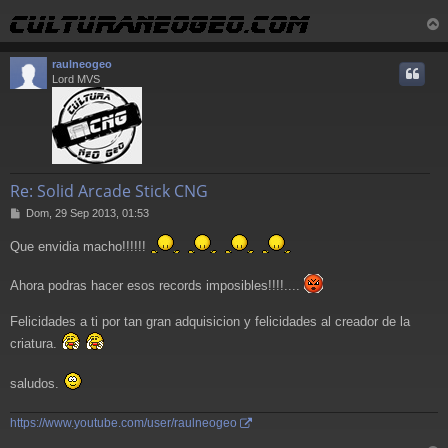
r
r
raulneogeo
i
Lord MVS
Re: Solid Arcade Stick CNG
M
Dom, 29 Sep 2013, 01:53
e
n
Que envidia macho!!!!!!
s
a
Ahora podras hacer esos records imposibles!!!!....
j
e
Felicidades a ti por tan gran adquisicion y felicidades al creador de la
criatura.
saludos.
https://www.youtube.com/user/raulneogeo