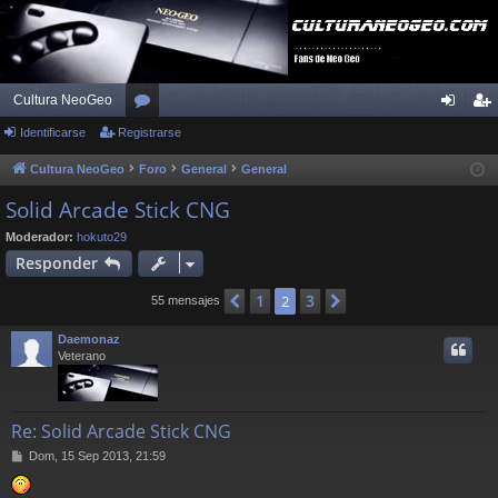
Cultura NeoGeo
Identificarse
Registrarse
or
de
eg
os
nti
ist
Cultura NeoGeo
Foro
General
General
fic
ra
Solid Arcade Stick CNG
ar
rs
Moderador:
hokuto29
Responder
se
e
1
3
Anterior
2
Siguiente
55 mensajes
Daemonaz
Veterano
Re: Solid Arcade Stick CNG
M
Dom, 15 Sep 2013, 21:59
e
n