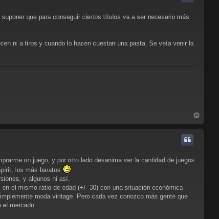
b
a
suponer que para conseguir ciertos títulos va a ser necesario más
cen ni a tiros y cuando lo hacen cuestan una pasta. Se veía venir la
A
r
r
i
b
a
prarme un juego, y por otro lado desanima ver la cantidad de juegos
pirit, los más baratos
siones, y algunos ni así.
 el mismo ratio de edad (+/- 30) con una situación económica
s o simplemente moda vintage. Pero cada vez conozco más gente que
a el mercado.