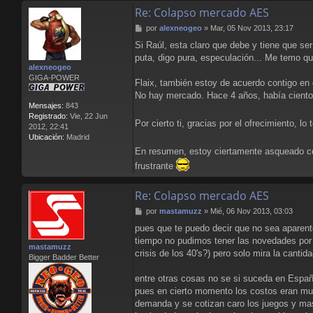
Re: Colapso mercado AES
M
por
alexneogeo
»
Mar, 05 Nov 2013, 23:17
e
Si Raúl, esta claro que debe y tiene que se
n
puta, digo pura, especulación... Me temo que
s
alexneogeo
a
GIGA-POWER
j
Flaix, también estoy de acuerdo contigo en 
e
No hay mercado. Hace 4 años, había cientos 
Mensajes:
843
Registrado:
Vie, 22 Jun
Por cierto ti, gracias por el ofrecimiento, l
2012, 22:41
Ubicación:
Madrid
En resumen, estoy ciertamente asqueado con
frustrante
Re: Colapso mercado AES
M
por
mastamuzz
»
Mié, 06 Nov 2013, 03:03
e
pues que te puedo decir que no sea aparente
n
tiempo no pudimos tener las novedades por 
s
mastamuzz
a
crisis de los 40's?) pero solo mira la ca
Bigger Badder Better
j
e
entre otras cosas no se si suceda en Españ
pues en cierto momento los costos eran muy
demanda y se cotizan caro los juegos y mas