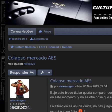
Cultura NeoGeo
Foros
Identificarse
Registrarse
Cultura NeoGeo
Foro
General
General
Colapso mercado AES
Moderador:
hokuto29
Responder
Colapso mercado AES
M
por
alexneogeo
»
Mar, 05 Nov 2013, 22:34
e
Bajo este breve titular quería compartir 
n
en este momento, y no es otra cosa que e
s
alexneogeo
a
GIGA-POWER
j
La situación es así de cruda, no hay juego
e
eso si que no falta
).