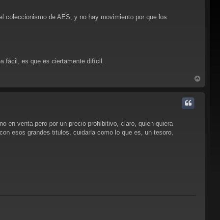
el coleccionismo de AES, y no hay movimiento por que los
 fácil, es que es ciertamente difícil.
A
r
r
i
b
a
en venta pero por un precio prohibitivo, claro, quien quiera
con esos grandes titulos, cuidarla como lo que es, un tesoro,