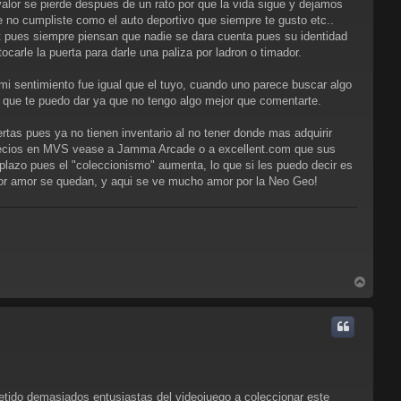
alor se pierde despues de un rato por que la vida sigue y dejamos
no cumpliste como el auto deportivo que siempre te gusto etc..
et pues siempre piensan que nadie se dara cuenta pues su identidad
carle la puerta para darle una paliza por ladron o timador.
 mi sentimiento fue igual que el tuyo, cuando uno parece buscar algo
a que te puedo dar ya que no tengo algo mejor que comentarte.
rtas pues ya no tienen inventario al no tener donde mas adquirir
s precios en MVS vease a Jamma Arcade o a excellent.com que sus
zo pues el "coleccionismo" aumenta, lo que si les puedo decir es
por amor se quedan, y aqui se ve mucho amor por la Neo Geo!
A
r
r
i
b
a
ido demasiados entusiastas del videojuego a coleccionar este