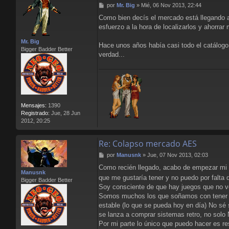
o
M
por
Mr. Big
»
Mié, 06 Nov 2013, 22:44
o
e
Como bien decís el mercado está llegando a
d
n
esfuerzo a la hora de localizarlos y ahorrar
s
a
Mr. Big
j
Hace unos años había casi todo el catálogo 
Bigger Badder Better
e
verdad...
Mensajes:
1390
Registrado:
Jue, 28 Jun
2012, 20:25
Re: Colapso mercado AES
M
por
Manusnk
»
Jue, 07 Nov 2013, 02:03
e
Como recién llegado, acabo de empezar mi c
n
Manusnk
que me gustaría tener y no puedo por falta
s
Bigger Badder Better
a
Soy consciente de que hay juegos que no vo
j
Somos muchos los que soñamos con tener u
e
estable (lo que se pueda hoy en día) No sé
se lanza a comprar sistemas retro, no solo 
Por mi parte lo único que puedo hacer es re