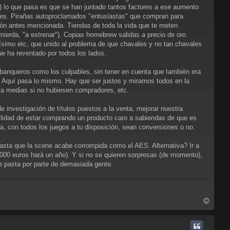
) lo que pasa es que se han juntado tantos factores a ese aumento
les. Pirañas autoproclamados "entusiastas" que compran para
ón antes mencionada. Tiendas de toda la vida que te meten
ierda, "a estrenar"). Copias homebrew salidas a precio de oro.
guísimo etc, que unido al problema de que chavales y no tan chavales
ue ha reventado por todos los lados.
 banqueros como los culpables, sin tener en cuenta que también era
. Aquí pasa lo mismo. Hay que ser justos y mirarnos todos en la
 a medias si no hubiesen compradores, etc.
investigación de títulos puestos a la venta, mejorar nuestra
ilidad de estar comprando un producto caro a sabiendas de que es
a, con todos los juegos a tu disposición, sean conversiones o no.
sta que la scene acabe corrompida como el AES. Alternativa? Ir a
000 euros hará un año). Y si no se quieren sorpresas (de momento),
 pasta por parte de demasiada gente.
A
r
r
i