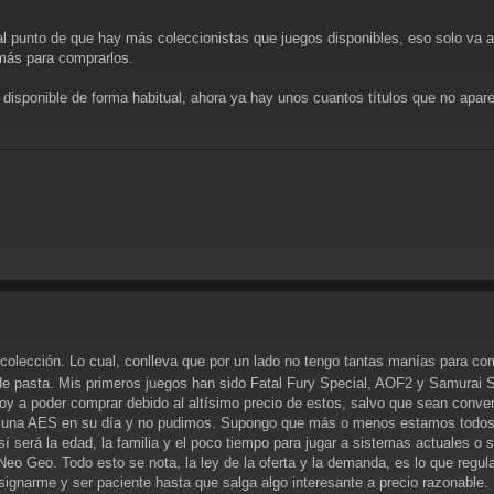
l punto de que hay más coleccionistas que juegos disponibles, eso solo va a 
 más para comprarlos.
disponible de forma habitual, ahora ya hay unos cuantos títulos que no apare
olección. Lo cual, conlleva que por un lado no tengo tantas manías para com
 de pasta. Mis primeros juegos han sido Fatal Fury Special, AOF2 y Samurai S
y a poder comprar debido al altísimo precio de estos, salvo que sean conver
na AES en su día y no pudimos. Supongo que más o menos estamos todos en
 sí será la edad, la familia y el poco tiempo para jugar a sistemas actuale
Neo Geo. Todo esto se nota, la ley de la oferta y la demanda, es lo que regul
signarme y ser paciente hasta que salga algo interesante a precio razonable.