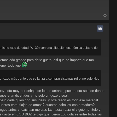
A
r
r
i
b
a
mo ratio de edad (+/- 30) con una situación económica estable (lo
 demasiado grande para darle gusto! asi que no importa que tan
tener todo jeje
 conozco más gente que se lanza a comprar sistemas retro, no solo Neo
hoy esta muy por debajo de los de antanio, pues ahora solo se tienen
egos eran divertidos y no solo un goze visual.
 pero cada quien con sus ideas. y otra razon es todo ese material
cuantos camuflajes de armas? cuantos caballos con armadura?
s antes si exisitian mejoras las hacian para el siguiente titulo y
me gaste en COD BO2 te digo que fueron 160 dolares entre todas las