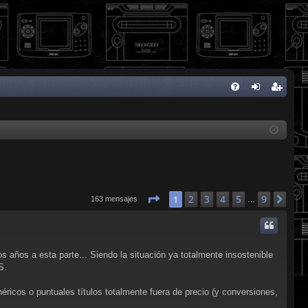
FA
de
eg
Q
nti
ist
fic
ra
ar
rs
se
e
Página
1
de
9
2
3
4
5
9
1
Sig
163 mensajes
…
años a esta parte... Siendo la situación ya totalmente insostenible
S.
éricos o puntuales títulos totalmente fuera de precio (y conversiones,