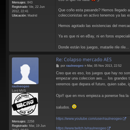
Mensajes:
843
Registrado:
Vie, 22 Jun
Que coño esta pasando? Hemos llegado al 
2012, 22:41
coleccionistas en activo tenemos ya las e
Ubicación:
Madrid
Hemos agotado las existencias del merca
Ya es que ni en eBay, ni en foros especiali
Donde están los juegos, matarile rile rile..
Re: Colapso mercado AES
M
por
raulneogeo
»
Mar, 05 Nov 2013, 22:52
e
Creo que es eso, los juegos que hay no son 
n
empezar una coleccion aes.... los grandes t
s
a
veremos que depara el futuro, quien sabe, i
raulneogeo
j
Lord MVS
e
Ojo!! que en mvs empieza a ponerse fea la 
saludos.
https://www.youtube.com/user/raulneogeo
Mensajes:
2258
Registrado:
Mar, 19 Jun
https://www.twitch.tv/raulneogeo
2012, 00:50