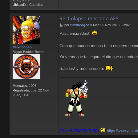
Ubicación:
Castellon
Re: Colapso mercado AES
M
por
flaixneogeo
»
Mar, 05 Nov 2013, 23:02
e
Pasciencia Alex!!
n
s
a
Creo que cuando menos te lo esperes encon
flaixneogeo
j
Bigger Badder Better
e
Ya veras que te llegara el dia que encontra
Saludos! y mucha suerte
Mensajes:
1007
Registrado:
Jue, 22 Nov
2012, 11:41
(FLAIXNEOGEO TUBE)
https://www.youtu