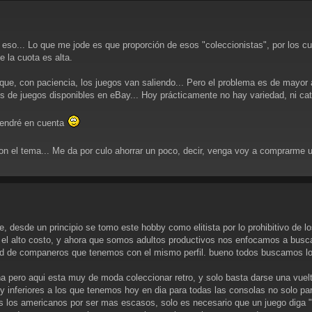
r eso... Lo que me jode es que proporción de esos "coleccionistas", por los 
 la cuota es alta.
que, con paciencia, los juegos van saliendo... Pero el problema es de mayor
de juegos disponibles en eBay... Hoy prácticamente no hay variedad, ni catalo
o tendré en cuenta
 el tema... Me da por culo ahorrar un poco, decir, venga voy a comprarme un 
, desde un principio se tomo este hobby como elitista por lo prohibitivo de l
el alto costo, y ahora que somos adultos productivos nos enfocamos a busca
ntidad de companeros que tenemos con el mismo perfil. bueno todos buscamos
a pero aqui esta muy de moda coleccionar retro, y solo basta darse una vuel
 inferiores a los que tenemos hoy en dia para todas las consolas no solo par
 los americanos por ser mas escasos, solo es necesario que un juego diga "