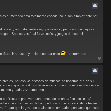
r
i
b
a
cuales el mercado está totalmente copado, no lo son simplemente por
 alcance, y es justamente eso, que salen si, pero con cuentagotas.
go... Sólo se ven fatal furys, aof's, y juegos de ese pelo.
título, ir a buscar y... No encontrar nada
, ciertamente
A
r
r
i
b
a
os precios, por eso las historias de muchos de nosotros que en su
r aquello que no pudimos tener en su momento (crisis existencial? o
 lo mismo y cada vez somos mas.
ta por Youtube para ver cuanto mocoso es ahora "coleccionista"
a Neo Geo, incluso las de bajo perfil como TurboGrafx ahora tienen
rare" para que la gente se abalance a comprarlos pensando que esta