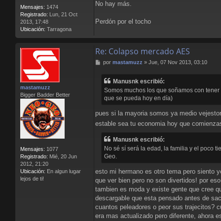
No hay más.
Mensajes:
1474
Registrado:
Lun, 21 Oct
Perdón por el tocho
2013, 17:48
Ubicación:
Tarragona
Re: Colapso mercado AES
M
por
mastamuzz
»
Jue, 07 Nov 2013, 03:10
e
n
Manusnk escribió:
s
mastamuzz
Somos muchos los que soñamos con tener u
a
Bigger Badder Better
que se pueda hoy en día)
j
e
pues si la mayoria somos ya medio vejestori
estable sea tu economia hoy que comienzas p
Manusnk escribió:
No sé sí será la edad, la familia y el poc
Mensajes:
1077
Geo.
Registrado:
Mié, 20 Jun
2012, 21:20
esto mi hermano es otro tema pero siento yo
Ubicación:
En algun lugar
lejos de ti!
que ver bien pero no son divertidos! por es
tambien es moda y existe gente que cree que
descargable que esta pensado antes de sac
cuantos peleadores o peor sus trajecitos? c
era mas actualizado pero diferente, ahora 