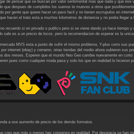
lugar de pensar que se buscan por valor sentimental mas que nada y que ese v
do que despues de cumplidos los suenos te mueves a otros que posiblemente 
do por gente que quiere hacer un pavo facil y no tienen escrupulos en intern
que hacen el trato esta a muchos kilometros de distancia y no podra llegar a to
 no recuerdo si en privado o publico pero si se viene dando ya hace tiempo y
do sale es a un precio de locos. pero la recomendacion de esperar es la unic
l mercado MVS esta a punto de sufrir el mismo problema, Y-plus cerro sus pue
es por internet (ebay) y cerraron, otras tiendas del medio ahora subieron su
os dos meses. Esperen que el mundo Neo Geo cambie nuevamente en corto pla
ren pues como cualquier moda pasa y solo los que en realidad lo hicieron 
ponda a ese aumento de precio de los demás formatos.
e creo que más o menos hay consenso en realidad. Por desgracia se han met