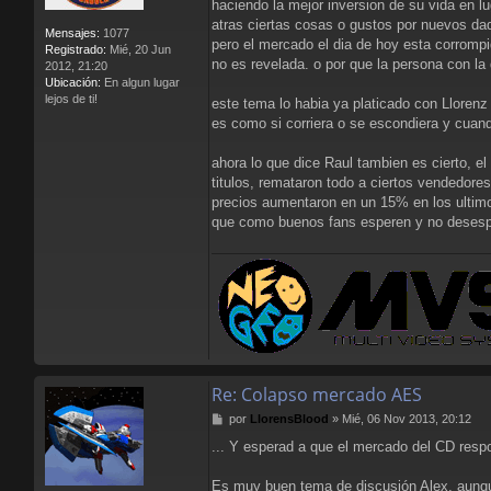
haciendo la mejor inversion de su vida en 
atras ciertas cosas o gustos por nuevos da
Mensajes:
1077
pero el mercado el dia de hoy esta corrompi
Registrado:
Mié, 20 Jun
no es revelada. o por que la persona con la 
2012, 21:20
Ubicación:
En algun lugar
lejos de ti!
este tema lo habia ya platicado con Llorenz
es como si corriera o se escondiera y cuan
ahora lo que dice Raul tambien es cierto, e
titulos, remataron todo a ciertos vendedor
precios aumentaron en un 15% en los ultim
que como buenos fans esperen y no desespe
Re: Colapso mercado AES
M
por
LlorensBlood
»
Mié, 06 Nov 2013, 20:12
e
... Y esperad a que el mercado del CD res
n
s
a
Es muy buen tema de discusión Alex, aunqu