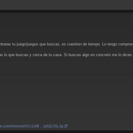
traras tu juego/juegos que buscas, es cuestion de tiempo. Lo tengo compr
ras lo que buscas y cerca de tu casa. Si buscas algo en concreto me lo dices 
be.com/channel/UCc1Xf8 ... jy0ZLVSLJg