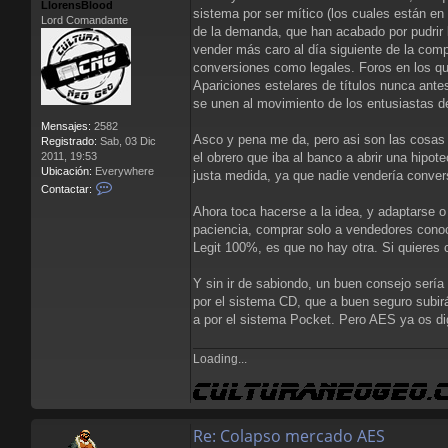
LlorensBlood
j
sistema por ser mítico (los cuales están e
Lord Comandante
e
de la demanda, que han acabado por pudrir
vender más caro al día siguiente de la co
conversiones como legales. Foros en los qu
Apariciones estelares de títulos nunca ante
se unen al movimiento de los entusiastas de
Mensajes:
2582
Asco y pena me da, pero asi son las cosas 
Registrado:
Sab, 03 Dic
el obrero que iba al banco a abrir una hipo
2011, 19:53
Ubicación:
Everywhere
justa medida, ya que nadie vendería conve
C
Contactar:
o
Ahora toca hacerse a la idea, y adaptarse 
n
paciencia, comprar solo a vendedores conoc
t
a
Legit 100%, es que no hay otra. Si quieres 
c
t
Y sin ir de sabiondo, un buen consejo ser
a
por el sistema CD, que a buen seguro subir
r
a por el sistema Pocket. Pero AES ya os d
L
l
o
Loading...
r
e
n
s
B
Re: Colapso mercado AES
l