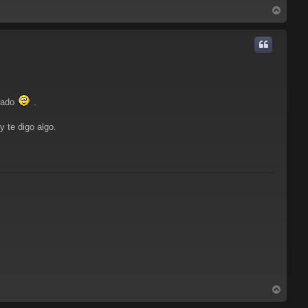
A
r
r
i
b
a
ovado
.
y te digo algo.
A
r