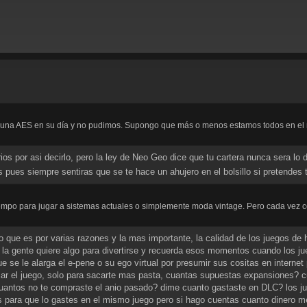
na AES en su día y no pudimos. Supongo que más o menos estamos todos en el mis
os por asi decirlo, pero la ley de Neo Geo dice que tu cartera nunca sera lo
ues siempre sentiras que se te hace un ahujero en el bolsillo si pretendes 
o tiempo para jugar a sistemas actuales o simplemente moda vintage. Pero cada vez
 que es por varias razones y la mas importante, la calidad de los juegos de 
o la gente quiere algo para divertirse y recuerda esos momentos cuando los ju
 se le alarga el e-pene o su ego virtual por presumir sus cositas en internet
ar el juego, solo para sacarte mas pasta, cuantas supuestas expansiones? 
uantos no te compraste el anio pasado? dime cuanto gastaste en DLC? los juego
es para que lo gastes en el mismo juego pero si hago cuentas cuanto dinero 