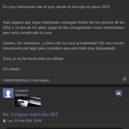
s
a
Es muy interesante leer el post desde el principio en pleno 2023.
j
e
Aquí alguien que sigue intentando conseguir títulos lee los precios de los
2012 y se tira de los pelos jajaja he ido consiguiendo cosas interesantes
pero está complicada la cosa.
Llorens, los veteranos, ¿cómo veis la cosa actualmente? No veo mucho
movimiento por aquí pero considero que está todo muy disparatado.
Sorry si no he hecho bien en reflotar.
Un saludo.
Violent fighting to come again
r
r
supapep
i
Veterano
Re: Colapso mercado AES
M
Lun, 12 Feb 2024, 15:08
e
n