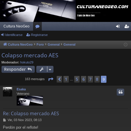
Cultura NeoGeo
Identificarse
Registrarse
or
de
eg
os
nti
ist
Cultura NeoGeo
Foro
General
General
fic
ra
Colapso mercado AES
ar
rs
Moderador:
hokuto29
Responder
se
e
Página
9
de
9
1
5
6
7
8
Anterior
9
163 mensajes
…
Esaka
Veterano
Re: Colapso mercado AES
M
Vie, 03 Nov 2023, 08:13
e
Perdón por el reflote!
n