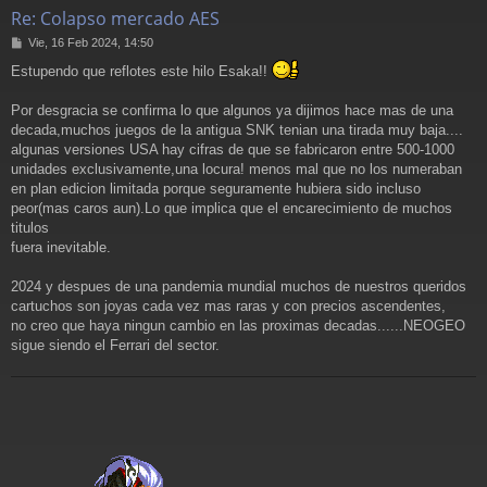
Re: Colapso mercado AES
M
Vie, 16 Feb 2024, 14:50
e
Estupendo que reflotes este hilo Esaka!!
n
s
a
Por desgracia se confirma lo que algunos ya dijimos hace mas de una
j
decada,muchos juegos de la antigua SNK tenian una tirada muy baja....
e
algunas versiones USA hay cifras de que se fabricaron entre 500-1000
unidades exclusivamente,una locura! menos mal que no los numeraban
en plan edicion limitada porque seguramente hubiera sido incluso
peor(mas caros aun).Lo que implica que el encarecimiento de muchos
titulos
fuera inevitable.
2024 y despues de una pandemia mundial muchos de nuestros queridos
cartuchos son joyas cada vez mas raras y con precios ascendentes,
no creo que haya ningun cambio en las proximas decadas......NEOGEO
sigue siendo el Ferrari del sector.