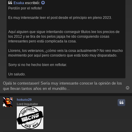
Esaka
escribió:
s
Perdón por el reflote!
a
j
Es muy interesante leer el post desde el principio en pleno 2023.
e
Aquí alguien que sigue intentando conseguir títulos lee los precios de
los 2012 y se tira de los pelos jajaja he ido consiguiendo cosas
interesantes pero está complicada la cosa.
Llorens, los veteranos, ¿cómo veis la cosa actualmente? No veo mucho
movimiento por aquí pero considero que está todo muy disparatado.
Sorry si no he hecho bien en reflotar.
Un saludo.
Ojalá te contestasen! Sería muy interesante conocer la opinión de los
que llevan tantos años en el mundillo...
r
r
hokuto29
i
Lord Inquisidor