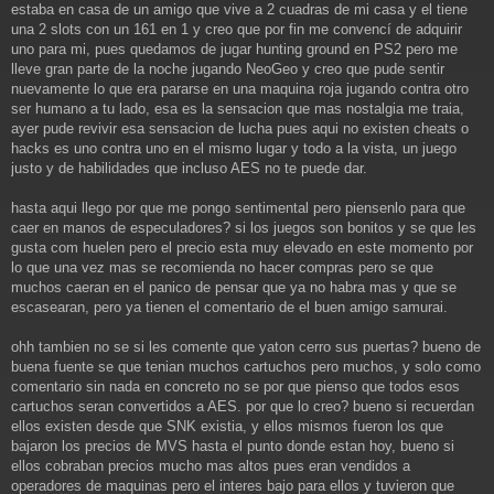
estaba en casa de un amigo que vive a 2 cuadras de mi casa y el tiene
una 2 slots con un 161 en 1 y creo que por fin me convencí de adquirir
uno para mi, pues quedamos de jugar hunting ground en PS2 pero me
lleve gran parte de la noche jugando NeoGeo y creo que pude sentir
nuevamente lo que era pararse en una maquina roja jugando contra otro
ser humano a tu lado, esa es la sensacion que mas nostalgia me traia,
ayer pude revivir esa sensacion de lucha pues aqui no existen cheats o
hacks es uno contra uno en el mismo lugar y todo a la vista, un juego
justo y de habilidades que incluso AES no te puede dar.
hasta aqui llego por que me pongo sentimental pero piensenlo para que
caer en manos de especuladores? si los juegos son bonitos y se que les
gusta com huelen pero el precio esta muy elevado en este momento por
lo que una vez mas se recomienda no hacer compras pero se que
muchos caeran en el panico de pensar que ya no habra mas y que se
escasearan, pero ya tienen el comentario de el buen amigo samurai.
ohh tambien no se si les comente que yaton cerro sus puertas? bueno de
buena fuente se que tenian muchos cartuchos pero muchos, y solo como
comentario sin nada en concreto no se por que pienso que todos esos
cartuchos seran convertidos a AES. por que lo creo? bueno si recuerdan
ellos existen desde que SNK existia, y ellos mismos fueron los que
bajaron los precios de MVS hasta el punto donde estan hoy, bueno si
ellos cobraban precios mucho mas altos pues eran vendidos a
operadores de maquinas pero el interes bajo para ellos y tuvieron que