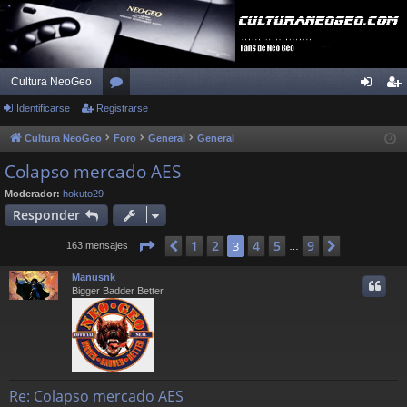
Cultura NeoGeo
Identificarse
Registrarse
or
de
eg
os
nti
ist
Cultura NeoGeo
Foro
General
General
fic
ra
Colapso mercado AES
ar
rs
Moderador:
hokuto29
Responder
se
e
Página
3
de
9
1
2
4
5
9
Anterior
3
Siguiente
163 mensajes
…
Manusnk
Bigger Badder Better
Re: Colapso mercado AES