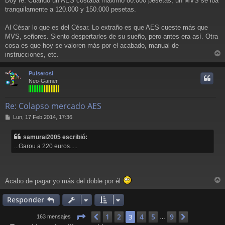
Doy fe. Cuando un AES costaba máximo 80.000 pesetas, un MVS se iba
tranquilamente a 120.000 y 150.000 pesetas.
Al César lo que es del César. Lo extraño es que AES cueste más que
MVS, señores. Siento despertarles de su sueño, pero antes era así. Otra
cosa es que hoy se valoren más por el acabado, manual de
instrucciones, etc.
r
r
Pulserosi
i
Neo-Gamer
Re: Colapso mercado AES
M
Lun, 17 Feb 2014, 17:36
e
n
samurai2005 escribió:
s
...Garou a 220 euros.....
a
j
e
Acabo de pagar yo más del doble por él
r
r
Responder
i
Página
3
de
9
1
2
4
5
9
Anterior
3
Siguiente
163 mensajes
…