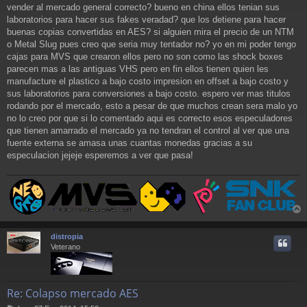
vender al mercado general correcto? bueno en china ellos tenian sus
laboratorios para hacer sus fakes veradad? que los detiene para hacer
buenas copias convertidas en AES? si alguien mira el precio de un NTM
o Metal Slug pues creo que seria muy tentador no? yo en mi poder tengo
cajas para MVS que crearon ellos pero no son como las shock boxes
parecen mas a las antiguas VHS pero en fin ellos tienen quien les
manufacture el plastico a bajo costo impresion en offset a bajo costo y
sus laboratorios para conversiones a bajo costo. espero ver mas titulos
rodando por el mercado, esto a pesar de que muchos crean sera malo yo
no lo creo por que si lo comentado aqui es correcto esos especuladores
que tienen amarrado el mercado ya no tendran el control al ver que una
fuente externa se amasa unas cuantas monedas gracias a su
especulacion jejeje esperemos a ver que pasa!
r
r
distropia
i
Veterano
Re: Colapso mercado AES