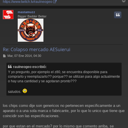
https://www.twitch.tv/raulneogeo
r
r
mastamuzz
i
Bigger Badder Better
Re: Colapso mercado AESuierui
M
Mar, 07 Ene 2014, 04:30
e
n
raulneogeo escribió:
s
Y yo pregunto, por ejemplo el z80, se encuentra disponible para
a
comprarlo y reemplazarlo?? porque?? se utilizan para algo actualmente
j
o hay una cantidad y se agotaran pronto???
e
saludos.
los chips como dije son genericos no pertenecen especificamente a un
aparato o a una sola marca o fabricante, por lo que lo unico que tiene que
coincidir son las especificaciones.
por que estan en el mercado? por lo mismo que comento arriba, se