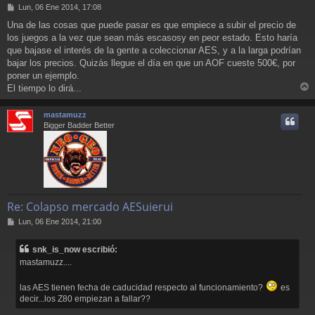
M
Lun, 06 Ene 2014, 17:08
e
Una de las cosas que puede pasar es que empiece a subir el precio de
n
los juegos a la vez que sean más escasosy en peor estado. Esto haría
s
a
que bajase el interés de la gente a coleccionar AES, y a la larga podrían
j
bajar los precios. Quizás llegue el día en que un AOF cueste 500€, por
e
poner un ejemplo.
El tiempo lo dirá...
r
r
mastamuzz
i
Bigger Badder Better
Re: Colapso mercado AESuierui
M
Lun, 06 Ene 2014, 21:00
e
n
snk_is_now escribió:
s
mastamuzz....
a
j
e
las AES tienen fecha de caducidad respecto al funcionamiento?
es
decir...los Z80 empiezan a fallar??