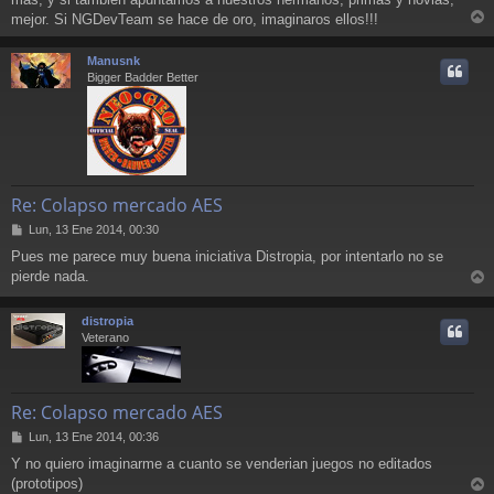
mejor. Si NGDevTeam se hace de oro, imaginaros ellos!!!
r
r
Manusnk
i
Bigger Badder Better
Re: Colapso mercado AES
M
Lun, 13 Ene 2014, 00:30
e
Pues me parece muy buena iniciativa Distropia, por intentarlo no se
n
pierde nada.
s
r
a
j
r
distropia
e
i
Veterano
Re: Colapso mercado AES
M
Lun, 13 Ene 2014, 00:36
e
Y no quiero imaginarme a cuanto se venderian juegos no editados
n
(prototipos)
s