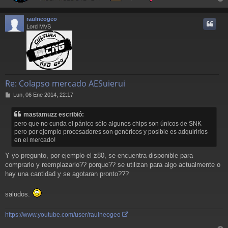
r
r
raulneogeo
i
Lord MVS
Re: Colapso mercado AESuierui
M
Lun, 06 Ene 2014, 22:17
e
n
mastamuzz escribió:
s
pero que no cunda el pánico sólo algunos chips son únicos de SNK
a
pero por ejemplo procesadores son genéricos y posible es adquirirlos
j
en el mercado!
e
Y yo pregunto, por ejemplo el z80, se encuentra disponible para
comprarlo y reemplazarlo?? porque?? se utilizan para algo actualmente o
hay una cantidad y se agotaran pronto???
saludos.
https://www.youtube.com/user/raulneogeo