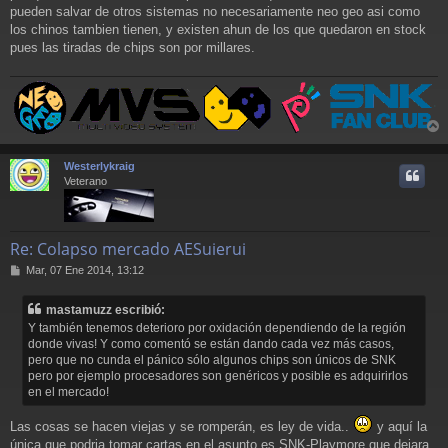
pueden salvar de otros sistemas no necesariamente neo geo asi como
los chinos tambien tienen, y existen ahun de los que quedaron en stock
pues las tiradas de chips son por millares.
r
r
Westerlykraig
i
Veterano
Re: Colapso mercado AESuierui
M
Mar, 07 Ene 2014, 13:12
e
n
mastamuzz escribió:
s
Y también tenemos deterioro por oxidación dependiendo de la región
a
donde vivas! Y como comentó se están dando cada vez más casos,
j
pero que no cunda el pánico sólo algunos chips son únicos de SNK
e
pero por ejemplo procesadores son genéricos y posible es adquirirlos
en el mercado!
Las cosas se hacen viejas y se romperán, es ley de vida..
y aquí la
única que podria tomar cartas en el asunto es SNK-Playmore que dejara