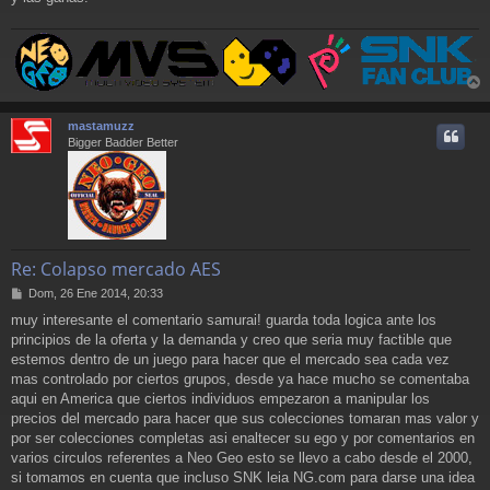
r
r
mastamuzz
i
Bigger Badder Better
Re: Colapso mercado AES
M
Dom, 26 Ene 2014, 20:33
e
muy interesante el comentario samurai! guarda toda logica ante los
n
principios de la oferta y la demanda y creo que seria muy factible que
s
a
estemos dentro de un juego para hacer que el mercado sea cada vez
j
mas controlado por ciertos grupos, desde ya hace mucho se comentaba
e
aqui en America que ciertos individuos empezaron a manipular los
precios del mercado para hacer que sus colecciones tomaran mas valor y
por ser colecciones completas asi enaltecer su ego y por comentarios en
varios circulos referentes a Neo Geo esto se llevo a cabo desde el 2000,
si tomamos en cuenta que incluso SNK leia NG.com para darse una idea