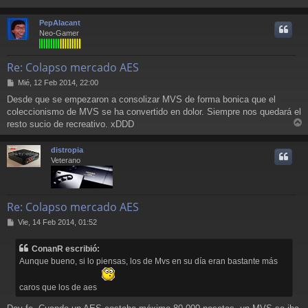
r
r
PepAlacant
i
Neo-Gamer
Re: Colapso mercado AES
M
Mié, 12 Feb 2014, 22:00
e
Desde que se empezaron a consolizar MVS de forma bonica que el
n
coleccionismo de MVS se ha convertido en dolor. Siempre nos quedará el
s
a
resto sucio de recreativo. xDDD
r
j
e
r
distropia
i
Veterano
Re: Colapso mercado AES
M
Vie, 14 Feb 2014, 01:52
e
n
ConanR escribió:
s
Aunque bueno, si lo piensas, los de Mvs en su día eran bastante más
a
j
e
caros que los de aes