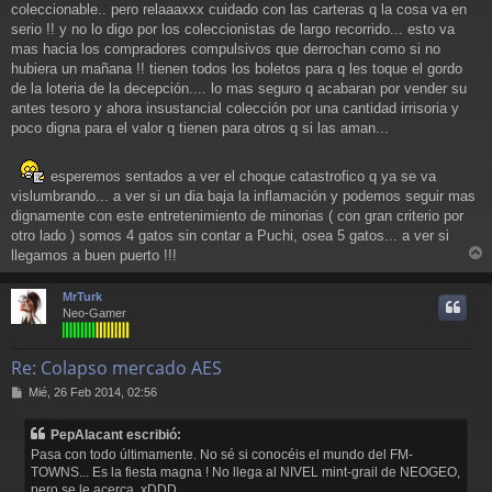
coleccionable.. pero relaaaxxx cuidado con las carteras q la cosa va en
serio !! y no lo digo por los coleccionistas de largo recorrido... esto va
mas hacia los compradores compulsivos que derrochan como si no
hubiera un mañana !! tienen todos los boletos para q les toque el gordo
de la loteria de la decepción.... lo mas seguro q acabaran por vender su
antes tesoro y ahora insustancial colección por una cantidad irrisoria y
poco digna para el valor q tienen para otros q si las aman...
esperemos sentados a ver el choque catastrofico q ya se va
vislumbrando... a ver si un dia baja la inflamación y podemos seguir mas
dignamente con este entretenimiento de minorias ( con gran criterio por
otro lado ) somos 4 gatos sin contar a Puchi, osea 5 gatos... a ver si
llegamos a buen puerto !!!
r
r
MrTurk
i
Neo-Gamer
Re: Colapso mercado AES
M
Mié, 26 Feb 2014, 02:56
e
n
PepAlacant escribió:
s
Pasa con todo últimamente. No sé si conocéis el mundo del FM-
a
TOWNS... Es la fiesta magna ! No llega al NIVEL mint-grail de NEOGEO,
j
pero se le acerca. xDDD
e