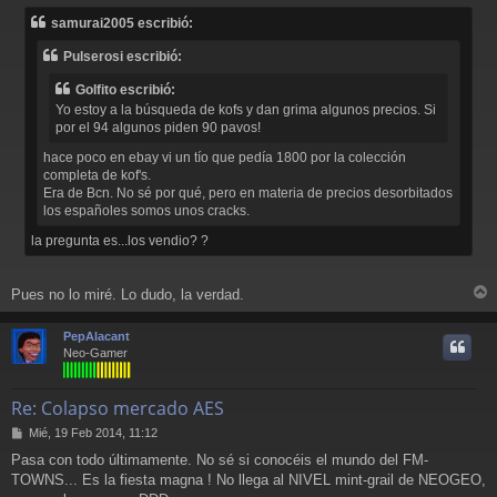
n
samurai2005 escribió:
s
a
Pulserosi escribió:
j
e
Golfito escribió:
Yo estoy a la búsqueda de kofs y dan grima algunos precios. Si
por el 94 algunos piden 90 pavos!
hace poco en ebay vi un tío que pedía 1800 por la colección
completa de kof's.
Era de Bcn. No sé por qué, pero en materia de precios desorbitados
los españoles somos unos cracks.
la pregunta es...los vendio? ?
Pues no lo miré. Lo dudo, la verdad.
r
r
PepAlacant
i
Neo-Gamer
Re: Colapso mercado AES
M
Mié, 19 Feb 2014, 11:12
e
Pasa con todo últimamente. No sé si conocéis el mundo del FM-
n
TOWNS... Es la fiesta magna ! No llega al NIVEL mint-grail de NEOGEO,
s