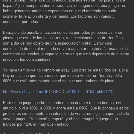
construcción. Hace no mucho escuchábamos eso de "los pisos nunca
bajarán" y el tiempo ha demostrado que, en según qué zona y lugar, se
había generado una falsa expectativa en que el mercado no pudo
sostener la relación oferta y demanda. Los factores son varios y
conocidos por todos.
Extrapolando aquella situación conocida por todos yo personalmente
pienso que esto de los juegos retro, y especialmente los de Neo Geo,
son a día de hoy objeto de una especulación brutal. Estoy casi
convencido de que el mercado no va a aguantar mucho más esa subida
constante de precios, aunque lo cierto es que esto dependerá de nuestra
reacción, los consumidores.
Yo hace tiempo ya no compro en ebay. Los precios están idos de la olla.
Hay un italiano que hace meses que intenta vender un Neo Cup 98 a
800€ que está más tostado por el sol que una tumbona de playa.
http://www.ebay.es/itm/NEO-GEO-CUP-98-T ... d10&_uhb=1
Este es un juego que he buscado mucho durante mucho tiempo, este
anuncio lo vi a 900€, a 800€ y ahora está a 690€. Que lo pongan a estos
precios es simplemente una intención de venta, no significa que nadie lo
vaya a pagar... Yo esperé y esperé, y al final compré el juego a un
francés por 420€ en muy buen estado.