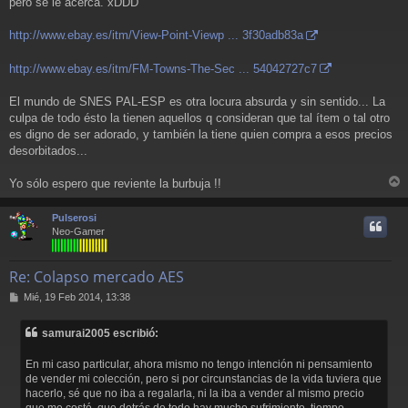
a
pero se le acerca. xDDD
j
e
http://www.ebay.es/itm/View-Point-Viewp ... 3f30adb83a
http://www.ebay.es/itm/FM-Towns-The-Sec ... 54042727c7
El mundo de SNES PAL-ESP es otra locura absurda y sin sentido... La
culpa de todo ésto la tienen aquellos q consideran que tal ítem o tal otro
es digno de ser adorado, y también la tiene quien compra a esos precios
desorbitados...
Yo sólo espero que reviente la burbuja !!
r
r
Pulserosi
i
Neo-Gamer
Re: Colapso mercado AES
M
Mié, 19 Feb 2014, 13:38
e
n
samurai2005 escribió:
s
a
En mi caso particular, ahora mismo no tengo intención ni pensamiento
j
de vender mi colección, pero si por circunstancias de la vida tuviera que
e
hacerlo, sé que no iba a regalarla, ni la iba a vender al mismo precio
que me costó, que detrás de todo hay mucho sufrimiento, tiempo