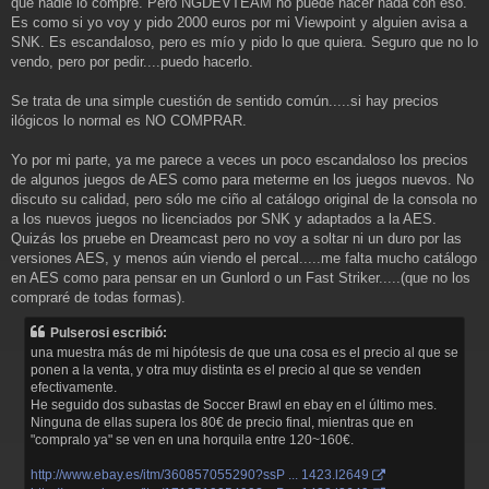
que nadie lo compre. Pero NGDEVTEAM no puede hacer nada con eso.
Es como si yo voy y pido 2000 euros por mi Viewpoint y alguien avisa a
SNK. Es escandaloso, pero es mío y pido lo que quiera. Seguro que no lo
vendo, pero por pedir....puedo hacerlo.
Se trata de una simple cuestión de sentido común.....si hay precios
ilógicos lo normal es NO COMPRAR.
Yo por mi parte, ya me parece a veces un poco escandaloso los precios
de algunos juegos de AES como para meterme en los juegos nuevos. No
discuto su calidad, pero sólo me ciño al catálogo original de la consola no
a los nuevos juegos no licenciados por SNK y adaptados a la AES.
Quizás los pruebe en Dreamcast pero no voy a soltar ni un duro por las
versiones AES, y menos aún viendo el percal.....me falta mucho catálogo
en AES como para pensar en un Gunlord o un Fast Striker.....(que no los
compraré de todas formas).
Pulserosi escribió:
una muestra más de mi hipótesis de que una cosa es el precio al que se
ponen a la venta, y otra muy distinta es el precio al que se venden
efectivamente.
He seguido dos subastas de Soccer Brawl en ebay en el último mes.
Ninguna de ellas supera los 80€ de precio final, mientras que en
"compralo ya" se ven en una horquila entre 120~160€.
http://www.ebay.es/itm/360857055290?ssP ... 1423.l2649