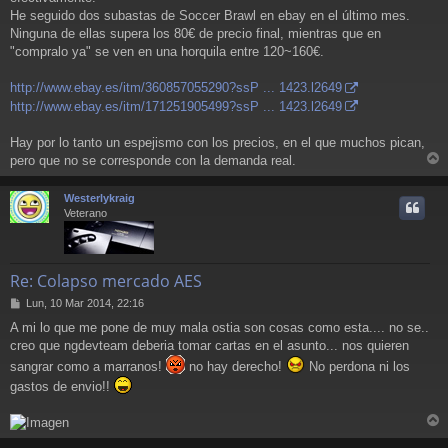
j
He seguido dos subastas de Soccer Brawl en ebay en el último mes.
e
Ninguna de ellas supera los 80€ de precio final, mientras que en
"compralo ya" se ven en una horquila entre 120~160€.
http://www.ebay.es/itm/360857055290?ssP ... 1423.l2649
http://www.ebay.es/itm/171251905499?ssP ... 1423.l2649
Hay por lo tanto un espejismo con los precios, en el que muchos pican,
pero que no se corresponde con la demanda real.
r
r
Westerlykraig
i
Veterano
Re: Colapso mercado AES
M
Lun, 10 Mar 2014, 22:16
e
A mi lo que me pone de muy mala ostia son cosas como esta.... no se..
n
creo que ngdevteam deberia tomar cartas en el asunto... nos quieren
s
a
sangrar como a marranos!
no hay derecho!
No perdona ni los
j
gastos de envio!!
e
r