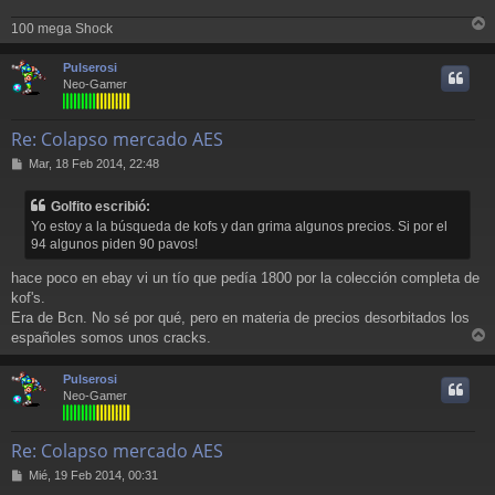
j
100 mega Shock
e
r
r
Pulserosi
i
Neo-Gamer
Re: Colapso mercado AES
M
Mar, 18 Feb 2014, 22:48
e
n
Golfito escribió:
s
Yo estoy a la búsqueda de kofs y dan grima algunos precios. Si por el
a
94 algunos piden 90 pavos!
j
e
hace poco en ebay vi un tío que pedía 1800 por la colección completa de
kof's.
Era de Bcn. No sé por qué, pero en materia de precios desorbitados los
españoles somos unos cracks.
r
r
Pulserosi
i
Neo-Gamer
Re: Colapso mercado AES
M
Mié, 19 Feb 2014, 00:31
e