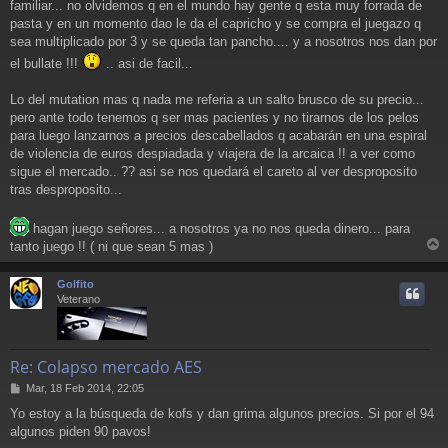
familiar... no olvidemos q en el mundo hay gente q esta muy forrada de
s
a
pasta y en un momento dao le da el capricho y se compra el juegazo q
j
sea multiplicado por 3 y se queda tan pancho.... y a nosotros nos dan por
e
el bullate !!!
.. asi de facil...
Lo del mutation mas q nada me referia a un salto brusco de su precio...
pero ante todo tenemos q ser mas pacientes y no tirarnos de los pelos
para luego lanzarnos a precios descabellados q acabarán en una espiral
de violencia de euros despiadada y viajera de la arcaica !! a ver como
sigue el mercado.. ?? asi se nos quedará el careto al ver desproposito
tras desproposito...
hagan juego señores... a nosotros ya no nos queda dinero... para
tanto juego !! ( ni que sean 5 mas )
r
r
Golfito
i
Veterano
Re: Colapso mercado AES
M
Mar, 18 Feb 2014, 22:05
e
Yo estoy a la búsqueda de kofs y dan grima algunos precios. Si por el 94
n
algunos piden 90 pavos!
s
a