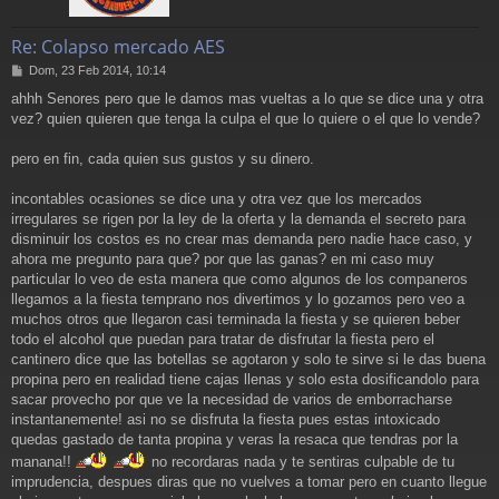
Re: Colapso mercado AES
M
Dom, 23 Feb 2014, 10:14
e
ahhh Senores pero que le damos mas vueltas a lo que se dice una y otra
n
vez? quien quieren que tenga la culpa el que lo quiere o el que lo vende?
s
a
j
pero en fin, cada quien sus gustos y su dinero.
e
incontables ocasiones se dice una y otra vez que los mercados
irregulares se rigen por la ley de la oferta y la demanda el secreto para
disminuir los costos es no crear mas demanda pero nadie hace caso, y
ahora me pregunto para que? por que las ganas? en mi caso muy
particular lo veo de esta manera que como algunos de los companeros
llegamos a la fiesta temprano nos divertimos y lo gozamos pero veo a
muchos otros que llegaron casi terminada la fiesta y se quieren beber
todo el alcohol que puedan para tratar de disfrutar la fiesta pero el
cantinero dice que las botellas se agotaron y solo te sirve si le das buena
propina pero en realidad tiene cajas llenas y solo esta dosificandolo para
sacar provecho por que ve la necesidad de varios de emborracharse
instantanemente! asi no se disfruta la fiesta pues estas intoxicado
quedas gastado de tanta propina y veras la resaca que tendras por la
manana!!
no recordaras nada y te sentiras culpable de tu
imprudencia, despues diras que no vuelves a tomar pero en cuanto llegue