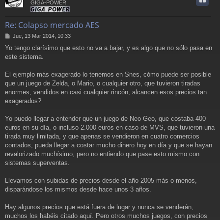
GIGA-POWER
Re: Colapso mercado AES
M
Jue, 13 Mar 2014, 10:33
e
Yo tengo clarísimo que esto no va a bajar, y es algo que no sólo pasa en
n
este sistema.
s
a
j
El ejemplo más exagerado lo tenemos en Snes, cómo puede ser posible
e
que un juego de Zelda, o Mario, o cualquier otro, que tuvieron tiradas
enormes, vendidos en casi cualquier rincón, alcancen esos precios tan
exagerados?
Yo puedo llegar a entender que un juego de Neo Geo, que costaba 400
euros en su día, o incluso 2.000 euros en caso de MVS, que tuvieron una
tirada muy limitada, y que apenas se vendieron en cuatro comercios
contados, pueda llegar a costar mucho dinero hoy en día y que se hayan
revalorizado muchísimo, pero no entiendo que pase esto mismo con
sistemas superventas.
Llevamos con subidas de precios desde el año 2005 más o menos,
disparándose los mismos desde hace unos 3 años.
Hay algunos precios que está fuera de lugar y nunca se venderán,
muchos los habéis citado aquí. Pero otros muchos juegos, con precios