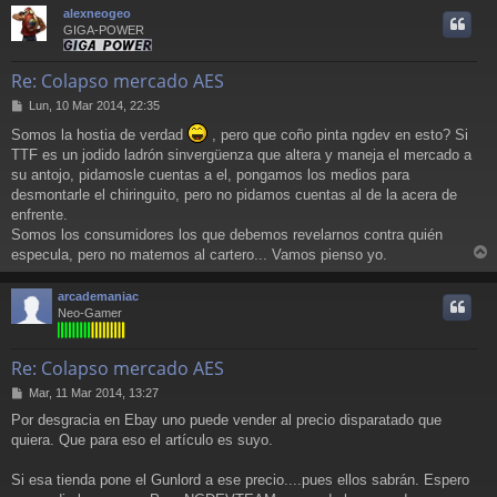
r
alexneogeo
i
GIGA-POWER
Re: Colapso mercado AES
M
Lun, 10 Mar 2014, 22:35
e
Somos la hostia de verdad
, pero que coño pinta ngdev en esto? Si
n
TTF es un jodido ladrón sinvergüenza que altera y maneja el mercado a
s
a
su antojo, pidamosle cuentas a el, pongamos los medios para
j
desmontarle el chiringuito, pero no pidamos cuentas al de la acera de
e
enfrente.
Somos los consumidores los que debemos revelarnos contra quién
especula, pero no matemos al cartero... Vamos pienso yo.
r
r
arcademaniac
i
Neo-Gamer
Re: Colapso mercado AES
M
Mar, 11 Mar 2014, 13:27
e
Por desgracia en Ebay uno puede vender al precio disparatado que
n
quiera. Que para eso el artículo es suyo.
s
a
j
Si esa tienda pone el Gunlord a ese precio....pues ellos sabrán. Espero
e