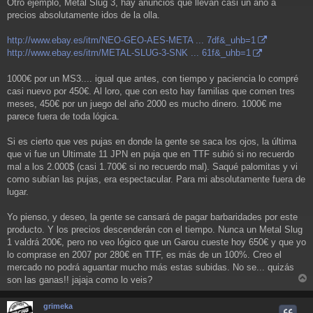
Otro ejemplo, Metal Slug 3, hay anuncios que llevan casi un año a
precios absolutamente idos de la olla.
http://www.ebay.es/itm/NEO-GEO-AES-META ... 7df&_uhb=1
http://www.ebay.es/itm/METAL-SLUG-3-SNK ... 61f&_uhb=1
1000€ por un MS3.... igual que antes, con tiempo y paciencia lo compré
casi nuevo por 450€. Al loro, que con esto hay familias que comen tres
meses, 450€ por un juego del año 2000 es mucho dinero. 1000€ me
parece fuera de toda lógica.
Si es cierto que ves pujas en donde la gente se saca los ojos, la última
que vi fue un Ultimate 11 JPN en puja que en TTF subió si no recuerdo
mal a los 2.000$ (casi 1.700€ si no recuerdo mal). Saqué palomitas y vi
como subían las pujas, era espectacular. Para mi absolutamente fuera de
lugar.
Yo pienso, y deseo, la gente se cansará de pagar barbaridades por este
producto. Y los precios descenderán con el tiempo. Nunca un Metal Slug
1 valdrá 200€, pero no veo lógico que un Garou cueste hoy 650€ y que yo
lo comprase en 2007 por 280€ en TTF, es más de un 100%. Creo el
mercado no podrá aguantar mucho más estas subidas. No se... quizás
son las ganas!! jajaja como lo veis?
r
r
grimeka
i