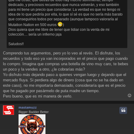
dedicado, y preciosos recuerdos que nunca volverán, y eso también
para mí tiene un precio que considerar. La verdad es que no tengo ni
idea de lo que pediría por ella, lo que sí sé es que no sería más barato
que conseguirlos todos por separado (aunque tampoco valoraría al
Mutation Nation en 500 euros
)
Dios quiera que me libre de tener que lidiar con la venta de mi
colección.... sería un infierno jaja
Saludos!!
Comprendo tus argumentos, pero yo lo veo al revés. El disfrute, los
recuerdos y todo eso ya van incorporados en el precio que pago cuando
lo compro. Imagina que compras una botella de vino muy caro, te bebes
un poco y la vendes a otro, ¿le cobrarías más?
Yo disfruto más dejando paso a quienes vengan luego y dejando que el
mercado fluya. Si perdiera algo de dinero (cosa que no se ha dado en
este caso), no me importaría demasiado, consideraría que es el precio
que he pagado por pasármelo de puta madre un tiempo.
Pero bueno, que es mi manera de verlo.
r
r
mastamuzz
i
Bigger Badder Better