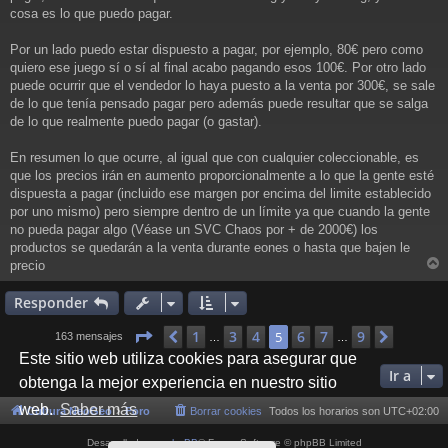
cosa es lo que puedo pagar.
Por un lado puedo estar dispuesto a pagar, por ejemplo, 80€ pero como
quiero ese juego sí o sí al final acabo pagando esos 100€. Por otro lado
puede ocurrir que el vendedor lo haya puesto a la venta por 300€, se sale
de lo que tenía pensado pagar pero además puede resultar que se salga
de lo que realmente puedo pagar (o gastar).
En resumen lo que ocurre, al igual que con cualquier coleccionable, es
que los precios irán en aumento proporcionalmente a lo que la gente esté
dispuesta a pagar (incluido ese margen por encima del limite establecido
por uno mismo) pero siempre dentro de un límite ya que cuando la gente
no pueda pagar algo (Véase un SVC Chaos por + de 2000€) los
productos se quedarán a la venta durante eones o hasta que bajen le
precio
r
r
Responder
i
Página
5
de
9
1
3
4
6
7
9
Anterior
5
Siguien
163 mensajes
…
…
Este sitio web utiliza cookies para asegurar que
Ir a
obtenga la mejor experiencia en nuestro sitio
web.
Saber más
Cultura NeoGeo
Foro
Borrar cookies
Todos los horarios son
UTC+02:00
Desarrollado por
phpBB
® Forum Software © phpBB Limited