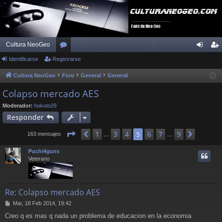
Cultura NeoGeo
Identificarse
Registrarse
or
de
eg
os
nti
ist
Cultura NeoGeo
Foro
General
General
fic
ra
Colapso mercado AES
ar
rs
Moderador:
hokuto29
Responder
se
e
Página
5
de
9
1
3
4
6
7
9
Anterior
5
Siguien
163 mensajes
…
…
Puchi4guns
Veterano
Re: Colapso mercado AES
M
Mar, 18 Feb 2014, 19:42
e
Creo q es mas q nada un problema de educacion en la economia
n