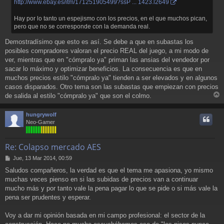
http://www.ebay.es/itm/171251905499?ssP ... 1423.l2649
Hay por lo tanto un espejismo con los precios, en el que muchos pican,
pero que no se corresponde con la demanda real.
Demostradísimo que esto es así. Se debe a que en subastas los
posibles compradores valoran el precio REAL del juego, a mi modo de
ver, mientras que en "cómpralo ya" priman las ansias del vendedor por
sacar lo máximo y optimizar beneficios. La consecuencia es que en
muchos precios estilo "cómpralo ya" tienden a ser elevados y en algunos
casos disparados. Otro tema son las subastas que empiezan con precios
de salida al estilo "cómpralo ya" que son el colmo.
r
r
hungrywolf
i
Neo-Gamer
Re: Colapso mercado AES
M
Jue, 13 Mar 2014, 00:59
e
Saludos compañeros, la verdad es que el tema me apasiona, yo mismo
n
muchas veces pienso en si las subidas de precios van a continuar
s
a
mucho más y por tanto vale la pena pagar lo que se pide o si más vale la
j
pena ser prudentes y esperar.
e
Voy a dar mi opinión basada en mi campo profesional: el sector de la