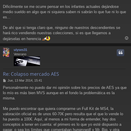
Dificilmente se me ocurre pensar en los infantes actuales dejándose
medio sueldo en algo que ni siquiera saben ni sabrán lo que fue ni lo que
es...
De ahí que si tenga claro que, ninguno de nuestros descendientes se
hará rico vendiendo nuestras colecciones, si es que llegamos a
dejárselas en herencia
r
r
ulyses31
i
Veterano
Re: Colapso mercado AES
M
Jue, 13 Mar 2014, 15:41
e
Personalmente no puedo dar mi opinión sobre los precios de AES ya que
n
lo mío es más bien MVS aunque en el fondo la problemática es la
s
a
misma.
j
e
Me puedo encontrar que quiera comprarme un Full Kit de MS4, la
valoración oficial es de unos 60-70€ pero resulta que el que lo vende lo
ha puesto a 100€. Aquí, al menos a mi forma de entender, hay dos
conceptos a tener en cuenta: el primero es lo que yo esté dispuesto a
pagar, o sea los límites que comentaban hungrywolf y Mr. Big, y otra