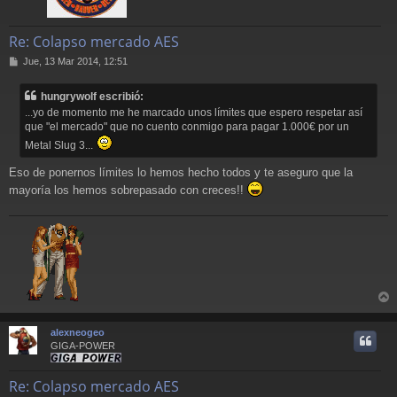
Re: Colapso mercado AES
M
Jue, 13 Mar 2014, 12:51
e
n
hungrywolf escribió:
s
...yo de momento me he marcado unos límites que espero respetar así
a
que "el mercado" que no cuento conmigo para pagar 1.000€ por un
j
e
Metal Slug 3...
Eso de ponernos límites lo hemos hecho todos y te aseguro que la
mayoría los hemos sobrepasado con creces!!
r
r
alexneogeo
i
GIGA-POWER
Re: Colapso mercado AES