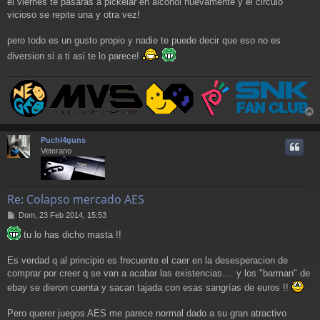
el viernes te pasaras a pickelar en alcohol nuevamente y el circulo
vicioso se repite una y otra vez!
pero todo es un gusto propio y nadie te puede decir que eso no es
diversion si a ti asi te lo parece!
r
r
Puchi4guns
i
Veterano
Re: Colapso mercado AES
M
Dom, 23 Feb 2014, 15:53
e
tu lo has dicho masta !!
n
s
a
Es verdad q al principio es frecuente el caer en la desesperacion de
j
comprar por creer q se van a acabar las existencias.... y los "barman" de
e
ebay se dieron cuenta y sacan tajada con esas sangrías de euros !!
Pero querer juegos AES me parece normal dado a su gran atractivo