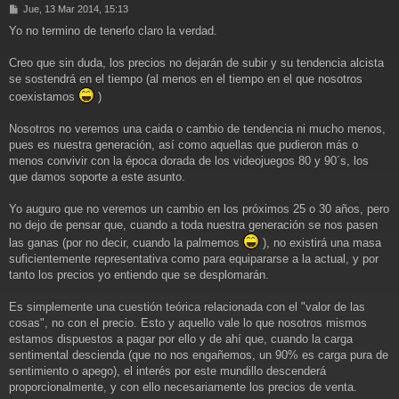
M
Jue, 13 Mar 2014, 15:13
e
Yo no termino de tenerlo claro la verdad.
n
s
a
Creo que sin duda, los precios no dejarán de subir y su tendencia alcista
j
se sostendrá en el tiempo (al menos en el tiempo en el que nosotros
e
coexistamos
)
Nosotros no veremos una caida o cambio de tendencia ni mucho menos,
pues es nuestra generación, así como aquellas que pudieron más o
menos convivir con la época dorada de los videojuegos 80 y 90´s, los
que damos soporte a este asunto.
Yo auguro que no veremos un cambio en los próximos 25 o 30 años, pero
no dejo de pensar que, cuando a toda nuestra generación se nos pasen
las ganas (por no decir, cuando la palmemos
), no existirá una masa
suficientemente representativa como para equipararse a la actual, y por
tanto los precios yo entiendo que se desplomarán.
Es simplemente una cuestión teórica relacionada con el "valor de las
cosas", no con el precio. Esto y aquello vale lo que nosotros mismos
estamos dispuestos a pagar por ello y de ahí que, cuando la carga
sentimental descienda (que no nos engañemos, un 90% es carga pura de
sentimiento o apego), el interés por este mundillo descenderá
proporcionalmente, y con ello necesariamente los precios de venta.