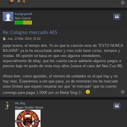
r
r
hungrywolf
i
Neo-Gamer
Re: Colapso mercado AES
M
Jue, 13 Mar 2014, 11:52
e
jejeje bueno, el tiempo dirá. Yo es que la canción esta de "ESTO NUNCA
n
BAJARÁ" ya la he escuchado antes y creo todo tiene ciclos, tiempos y
s
a
modas. Mi opinión se basa en que veo algunos vendedores,
j
especialmente de ebay, que les cuesta sacar adelante algunos juegos a
e
precios bajo mi punto de vista muy altos (vease el caso del Neo Cuo 98).
Ahora bien, como apuntáis, el número de unidades es el que hay y no
hay mas. Esperemos a ver que pasa, yo de momento me he marcado
unos límites que espero respetar así que "el mercado" que no cuento
conmigo para pagar 1.000€ por un Metal Slug 3...
r
r
Mr. Big
i
Bigger Badder Better