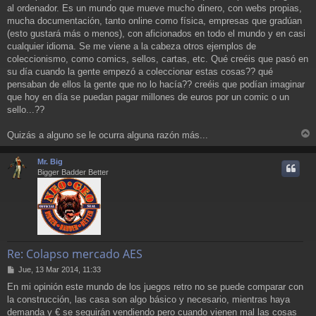
al ordenador. Es un mundo que mueve mucho dinero, con webs propias,
mucha documentación, tanto online como física, empresas que gradúan
(esto gustará más o menos), con aficionados en todo el mundo y en casi
cualquier idioma. Se me viene a la cabeza otros ejemplos de
coleccionismo, como comics, sellos, cartas, etc. Qué creéis que pasó en
su día cuando la gente empezó a coleccionar estas cosas?? qué
pensaban de ellos la gente que no lo hacía?? creéis que podían imaginar
que hoy en día se puedan pagar millones de euros por un comic o un
sello...??
Quizás a alguno se le ocurra alguna razón más...
r
r
Mr. Big
i
Bigger Badder Better
Re: Colapso mercado AES
M
Jue, 13 Mar 2014, 11:33
e
En mi opinión este mundo de los juegos retro no se puede comparar con
n
la construcción, las casa son algo básico y necesario, mientras haya
s
a
demanda y € se seguirán vendiendo pero cuando vienen mal las cosas