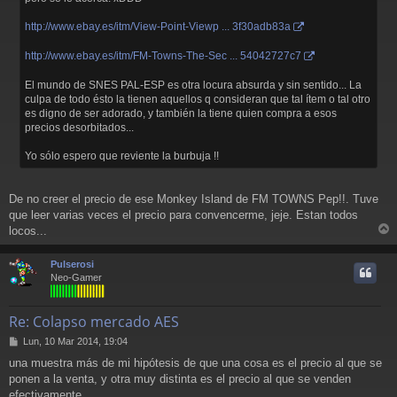
http://www.ebay.es/itm/View-Point-Viewp ... 3f30adb83a
http://www.ebay.es/itm/FM-Towns-The-Sec ... 54042727c7
El mundo de SNES PAL-ESP es otra locura absurda y sin sentido... La
culpa de todo ésto la tienen aquellos q consideran que tal ítem o tal otro
es digno de ser adorado, y también la tiene quien compra a esos
precios desorbitados...
Yo sólo espero que reviente la burbuja !!
De no creer el precio de ese Monkey Island de FM TOWNS Pep!!. Tuve
que leer varias veces el precio para convencerme, jeje. Estan todos
locos...
r
r
Pulserosi
i
Neo-Gamer
Re: Colapso mercado AES
M
Lun, 10 Mar 2014, 19:04
e
una muestra más de mi hipótesis de que una cosa es el precio al que se
n
ponen a la venta, y otra muy distinta es el precio al que se venden
s
a
efectivamente.