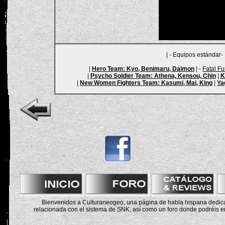
| - Equipos estándar- 
|
Hero Team
: Kyo, Benimaru, Daimon
| -
Fatal F
|
Psycho Soldier Team
: Athena, Kensou, Chin
|
K
|
New Women Fighters Team
: Kasumi, Mai, King
|
Ya
Bienvenidos a Culturaneogeo, una página de habla hispana dedicad
relacionada con el sistema de SNK, así como un foro donde podréis en