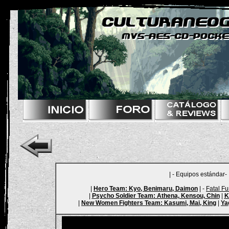
| - Equipos estándar- 
|
Hero Team
: Kyo, Benimaru, Daimon
| -
Fatal F
|
Psycho Soldier Team
: Athena, Kensou, Chin
|
K
|
New Women Fighters Team
: Kasumi, Mai, King
|
Ya