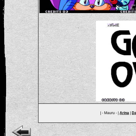
| - Mauru - |
Arina
|
Da