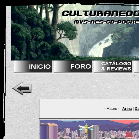
| - Mauru - |
Arina
|
Da