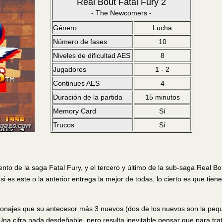
Real Bout Fatal Fury 2
- The Newcomers -
Género
Lucha
Número de fases
10
Niveles de dificultad AES
8
Jugadores
1 - 2
Continues AES
4
Duración de la partida
15 minutos
Memory Card
Sí
Trucos
Sí
o de la saga Fatal Fury, y el tercero y último de la sub-saga Real Bo
 es este o la anterior entrega la mejor de todas, lo cierto es que tien
sonajes que su antecesor más 3 nuevos (dos de los nuevos son la peq
. Una cifra nada desdeñable, pero resulta inevitable pensar que para tra