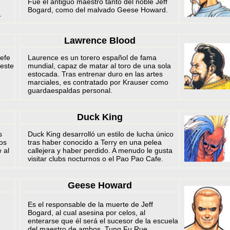
Fue el antiguo maestro tanto del noble Jeff
Bogard, como del malvado Geese Howard.
.
Lawrence Blood
efe
Laurence es un torero español de fama
 este
mundial, capaz de matar al toro de una sola
.
estocada. Tras entrenar duro en las artes
marciales, es contratado por Krauser como
guardaespaldas personal.
Duck King
s
Duck King desarrolló un estilo de lucha único
os
tras haber conocido a Terry en una pelea
 al
callejera y haber perdido. A menudo le gusta
visitar clubs nocturnos o el Pao Pao Cafe.
Geese Howard
Es el responsable de la muerte de Jeff
Bogard, al cual asesina por celos, al
enterarse que él será el sucesor de la escuela
n
del maestro de ambos, Tung Fu Rue.