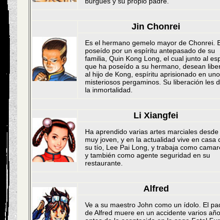
burgués y su propio padre.
Jin Chonrei
Es el hermano gemelo mayor de Chonrei. 
poseído por un espíritu antepasado de su
familia, Quin Kong Long, el cual junto al esp
que ha poseído a su hermano, desean libe
al hijo de Kong, espíritu aprisionado en un
misteriosos pergaminos. Su liberación les 
la inmortalidad.
Li Xiangfei
Ha aprendido varias artes marciales desde
muy joven, y en la actualidad vive en casa 
su tío, Lee Pai Long, y trabaja como camar
y también como agente seguridad en su
restaurante.
Alfred
Ve a su maestro John como un ídolo. El pa
de Alfred muere en un accidente varios añ