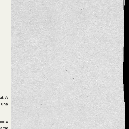
ut. A
e una
ueña
tarse