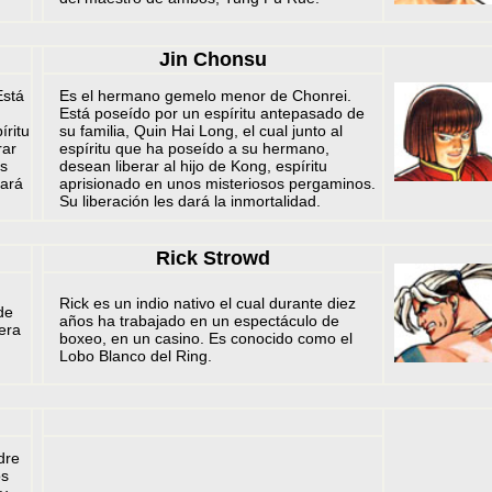
Jin Chonsu
Está
Es el hermano gemelo menor de Chonrei.
Está poseído por un espíritu antepasado de
íritu
su familia, Quin Hai Long, el cual junto al
rar
espíritu que ha poseído a su hermano,
os
desean liberar al hijo de Kong, espíritu
dará
aprisionado en unos misteriosos pergaminos.
Su liberación les dará la inmortalidad.
Rick Strowd
Rick es un indio nativo el cual durante diez
de
años ha trabajado en un espectáculo de
era
boxeo, en un casino. Es conocido como el
Lobo Blanco del Ring.
dre
os