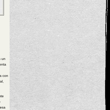
n un
enta
ga con
al,
nte
e
 esa