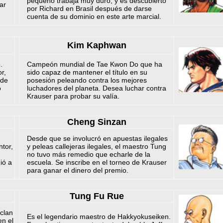
pequeño trabaja muy duro, y es descubierto
ar
por Richard en Brasil después de darse
cuenta de su dominio en este arte marcial.
Kim Kaphwan
.
Campeón mundial de Tae Kwon Do que ha
r,
sido capaz de mantener el título en su
 de
posesión peleando contra los mejores
o
luchadores del planeta. Desea luchar contra
Krauser para probar su valía.
Cheng Sinzan
Desde que se involucró en apuestas ilegales
ntor,
y peleas callejeras ilegales, el maestro Tung
no tuvo más remedio que echarle de la
ió a
escuela. Se inscribe en el torneo de Krauser
para ganar el dinero del premio.
Tung Fu Rue
 clan
Es el legendario maestro de Hakkyokuseiken.
en el