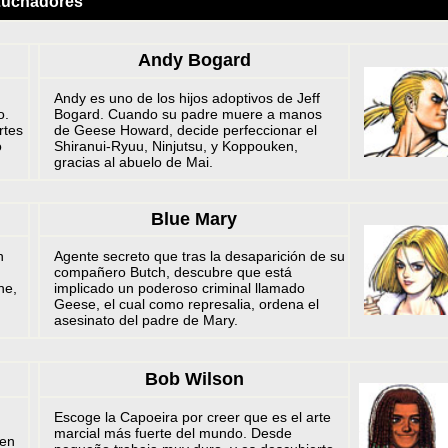
Luchadores
Andy Bogard
Andy es uno de los hijos adoptivos de Jeff
o.
Bogard. Cuando su padre muere a manos
rtes
de Geese Howard, decide perfeccionar el
o
Shiranui-Ryuu, Ninjutsu, y Koppouken,
gracias al abuelo de Mai.
Blue Mary
h
Agente secreto que tras la desaparición de su
compañero Butch, descubre que está
ne,
implicado un poderoso criminal llamado
Geese, el cual como represalia, ordena el
asesinato del padre de Mary.
Bob Wilson
Escoge la Capoeira por creer que es el arte
marcial más fuerte del mundo. Desde
 en