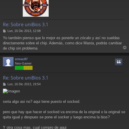
Re: Sobre uniBios 3.1
M
Lun, 16 Dic 2013, 12:08
e
Yo también pienso que lo mejor es ponerle un zócalo y así no sueldas
n
directamente sobre el chip. Además, como dice Masta, podrás cambiar
s
a
de chip sin problema
r
j
e
r
ermac87
i
Neo-Gamer
Re: Sobre uniBios 3.1
M
Lun, 16 Dic 2013, 19:54
e
n
s
a
seria algo asi no? aqui tiene puesto el socked.
j
e
pero que hay que hacer el socked va encima de la original o la original se
quita igual y despues se pone el socker y luego encima la bios?
Y otra cosa mas, cual compro de aqui