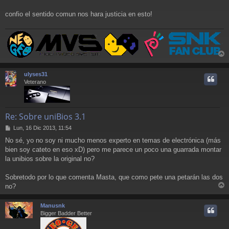
confio el sentido comun nos hara justicia en esto!
r
r
ulyses31
i
Veterano
Re: Sobre uniBios 3.1
M
Lun, 16 Dic 2013, 11:54
e
No sé, yo no soy ni mucho menos experto en temas de electrónica (más
n
bien soy cateto en eso xD) pero me parece un poco una guarrada montar
s
a
la unibios sobre la original no?
j
e
Sobretodo por lo que comenta Masta, que como pete una petarán las dos
no?
r
r
Manusnk
i
Bigger Badder Better