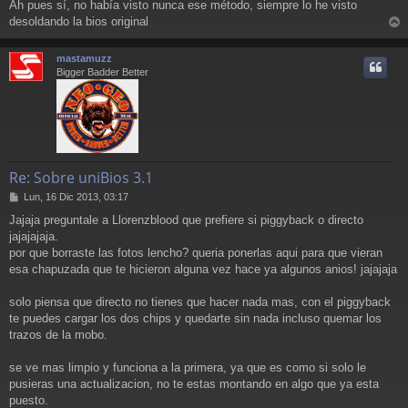
Ah pues sí, no había visto nunca ese método, siempre lo he visto
n
desoldando la bios original
s
r
a
j
r
mastamuzz
e
i
Bigger Badder Better
Re: Sobre uniBios 3.1
M
Lun, 16 Dic 2013, 03:17
e
Jajaja preguntale a Llorenzblood que prefiere si piggyback o directo
n
jajajajaja.
s
a
por que borraste las fotos lencho? queria ponerlas aqui para que vieran
j
esa chapuzada que te hicieron alguna vez hace ya algunos anios! jajajaja
e
solo piensa que directo no tienes que hacer nada mas, con el piggyback
te puedes cargar los dos chips y quedarte sin nada incluso quemar los
trazos de la mobo.
se ve mas limpio y funciona a la primera, ya que es como si solo le
pusieras una actualizacion, no te estas montando en algo que ya esta
puesto.