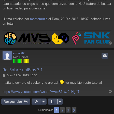
para sacarle los chips antes que comienzes con la Neo! tratare de buscar
un buen video para orientarte.
Última edición por
mastamuzz
el Dom, 29 Dic 2013, 18:37, editado 1 vez
en total.
r
r
ermac87
i
Neo-Gamer
Re: Sobre uniBios 3.1
M
Dom, 29 Dic 2013, 18:36
e
mañana compro el sucker y lo are así
va muy bien este tutorial
n
s
a
https://www.youtube.com/watch?v=cbBfkwzJbHg
j
r
e
r
Responder
i
2
3
1
Siguiente
44 mensajes