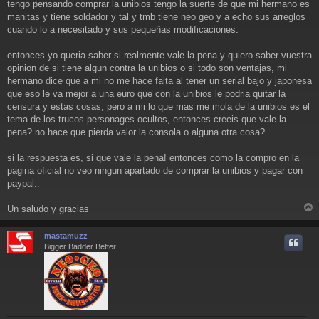
a
tengo pensando comprar la unibios tengo la suerte de que mi hermano es
j
manitas y tiene soldador y tal y tmb tiene neo geo y a echo sus arreglos
e
cuando lo a necesitado y sus pequeñas modificaciones.
entonces yo queria saber si realmente vale la pena y quiero saber vuestra
opinion de si tiene algun contra la unibios o si todo son ventajas, mi
hermano dice que a mi no me hace falta al tener un serial bajo y japonesa
que eso le va mejor a una euro que con la unibios le podria quitar la
censura y estas cosas, pero a mi lo que mas me mola de la unibios es el
tema de los trucos personages ocultos, entonces creeis que vale la
pena? no hace que pierda valor la consola o alguna otra cosa?
si la respuesta es, si que vale la pena! entonces como la compro en la
pagina oficial no veo ningun apartado de comprar la unibios y pagar con
paypal..
Un saludo y gracias
r
r
mastamuzz
i
Bigger Badder Better