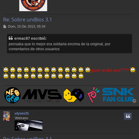
Re: Sobre uniBios 3.1
M
Dom, 15 Dic 2013, 05:34
e
n
ermac87 escribió:
s
pensaba que lo mejor era soldarla encima de la original, por
a
comentarios de otros usuarios
j
e
quien te dijo eso????
r
r
ulyses31
i
Veterano
Re: Sobre uniBios 3.1