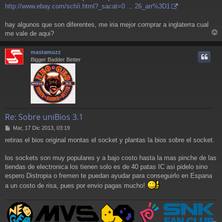
http://www.ebay.com/sch/i.html?_sacat=0 ... 26_arr%3D1
hay algunos que son diferentes, me iria mejor comprar a inglaterra cual
me vale de aqui?
r
r
mastamuzz
i
Bigger Badder Better
Re: Sobre uniBios 3.1
M
Mar, 17 Dic 2013, 03:19
e
retiras el bios original montas el socket y plantas la bios sobre el socket.
n
s
a
los sockets son muy populares y a bajo costo hasta la mas pinche de las
j
tiendas de electronica los tienen solo es de 40 patas IC asi pidelo sino
e
espero Distropia o fremen te puedan ayudar para conseguirlo en Espana
a un costo de risa, pues por envio pagas mucho!