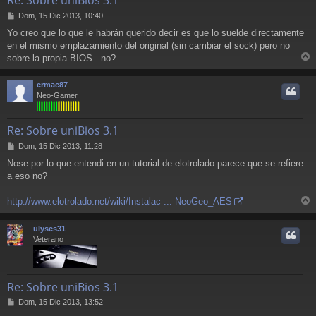
M
Dom, 15 Dic 2013, 10:40
e
Yo creo que lo que le habrán querido decir es que lo suelde directamente
n
en el mismo emplazamiento del original (sin cambiar el sock) pero no
s
a
sobre la propia BIOS...no?
r
j
e
r
ermac87
i
Neo-Gamer
Re: Sobre uniBios 3.1
M
Dom, 15 Dic 2013, 11:28
e
Nose por lo que entendi en un tutorial de elotrolado parece que se refiere
n
a eso no?
s
a
j
http://www.elotrolado.net/wiki/Instalac ... NeoGeo_AES
e
r
r
ulyses31
i
Veterano
Re: Sobre uniBios 3.1
M
Dom, 15 Dic 2013, 13:52
e