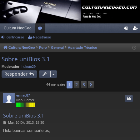
Cultura NeoGeo
Identificarse
Registrarse
or
de
eg
os
nti
ist
Cultura NeoGeo
Foro
General
Apartado Técnico
fic
ra
Sobre uniBios 3.1
ar
rs
Moderador:
hokuto29
Responder
se
e
2
3
1
Siguiente
44 mensajes
ermac87
Neo-Gamer
Sobre uniBios 3.1
M
Mar, 10 Dic 2013, 15:30
e
Hola buenas compañeros,
n
s