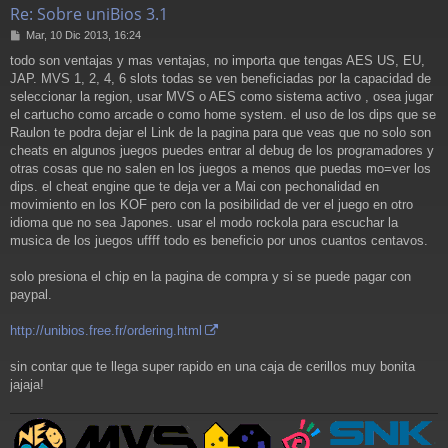
Re: Sobre uniBios 3.1
M
Mar, 10 Dic 2013, 16:24
e
todo son ventajas y mas ventajas, no importa que tengas AES US, EU,
n
JAP. MVS 1, 2, 4, 6 slots todas se ven beneficiadas por la capacidad de
s
a
seleccionar la region, usar MVS o AES como sistema activo , osea jugar
j
el cartucho como arcade o como home system. el uso de los dips que se
e
Raulon te podra dejar el Link de la pagina para que veas que no solo son
cheats en algunos juegos puedes entrar al debug de los programadores y
otras cosas que no salen en los juegos a menos que puedas mo=ver los
dips. el cheat engine que te deja ver a Mai con pechonalidad en
movimiento en los KOF pero con la posibilidad de ver el juego en otro
idioma que no sea Japones. usar el modo rockola para escuchar la
musica de los juegos uffff todo es beneficio por unos cuantos centavos.
solo presiona el chip en la pagina de compra y si se puede pagar con
paypal.
http://unibios.free.fr/ordering.html
sin contar que te llega super rapido en una caja de cerillos muy bonita
jajaja!