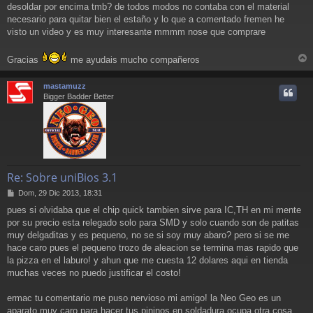
desoldar por encima tmb? de todos modos no contaba con el material
necesario para quitar bien el estaño y lo que a comentado fremen he
visto un video y es muy interesante mmmm nose que comprare
Gracias
me ayudais mucho compañeros
r
r
mastamuzz
i
Bigger Badder Better
Re: Sobre uniBios 3.1
M
Dom, 29 Dic 2013, 18:31
e
pues si olvidaba que el chip quick tambien sirve para IC,TH en mi mente
n
por su precio esta relegado solo para SMD y solo cuando son de patitas
s
a
muy delgaditas y es pequeno, no se si soy muy abaro? pero si se me
j
hace caro pues el pequeno trozo de aleacion se termina mas rapido que
e
la pizza en el laburo! y ahun que me cuesta 12 dolares aqui en tienda
muchas veces no puedo justificar el costo!
ermac tu comentario me puso nervioso mi amigo! la Neo Geo es un
aparato muy caro para hacer tus pininos en soldadura ocupa otra cosa