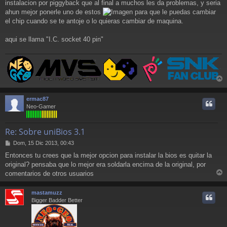
a
instalacion por piggyback que al final a muchos les da problemas, y seria
j
ahun mejor ponerle uno de estos
para que le puedas cambiar
e
el chip cuando se te antoje o lo quieras cambiar de maquina.
aqui se llama "I.C. socket 40 pin"
r
r
ermac87
i
Neo-Gamer
Re: Sobre uniBios 3.1
M
Dom, 15 Dic 2013, 00:43
e
Entonces tu crees que la mejor opcion para instalar la bios es quitar la
n
original? pensaba que lo mejor era soldarla encima de la original, por
s
a
comentarios de otros usuarios
r
j
e
r
mastamuzz
i
Bigger Badder Better