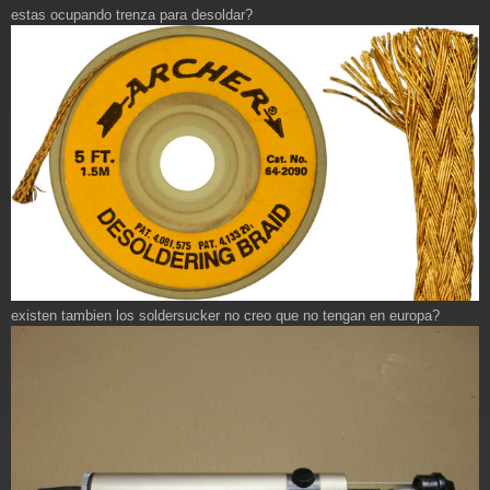
e
estas ocupando trenza para desoldar?
n
s
a
j
e
existen tambien los soldersucker no creo que no tengan en europa?