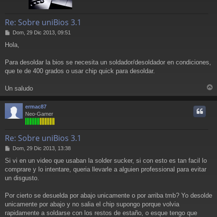
Re: Sobre uniBios 3.1
M
Dom, 29 Dic 2013, 09:51
e
Hola,
n
s
a
Para desoldar la bios se necesita un soldador/desoldador en condiciones,
j
que te de 400 grados o usar chip quick para desoldar.
e
Un saludo
r
r
ermac87
i
Neo-Gamer
Re: Sobre uniBios 3.1
M
Dom, 29 Dic 2013, 13:38
e
Si vi en un video que usaban la solder sucker, si con esto es tan facil lo
n
comprare y lo intentare, queria llevarle a alguien professional para evitar
s
a
un disgusto.
j
e
Por cierto se desuelda por abajo unicamente o por arriba tmb? Yo desolde
unicamente por abajo y no salia el chip supongo porque volvia
rapidamente a soldarse con los restos de estaño, o esque tengo que