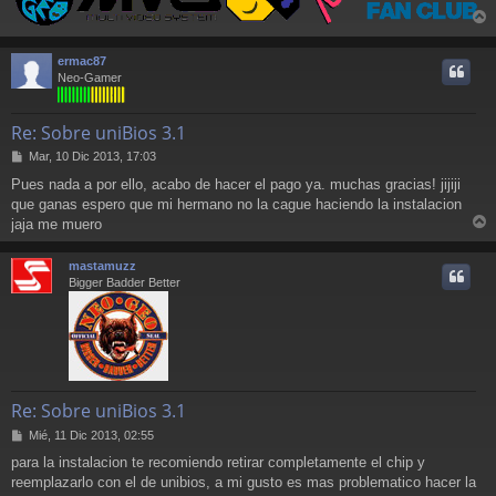
r
r
ermac87
i
Neo-Gamer
Re: Sobre uniBios 3.1
M
Mar, 10 Dic 2013, 17:03
e
Pues nada a por ello, acabo de hacer el pago ya. muchas gracias! jijiji
n
que ganas espero que mi hermano no la cague haciendo la instalacion
s
a
jaja me muero
r
j
e
r
mastamuzz
i
Bigger Badder Better
Re: Sobre uniBios 3.1
M
Mié, 11 Dic 2013, 02:55
e
para la instalacion te recomiendo retirar completamente el chip y
n
reemplazarlo con el de unibios, a mi gusto es mas problematico hacer la
s