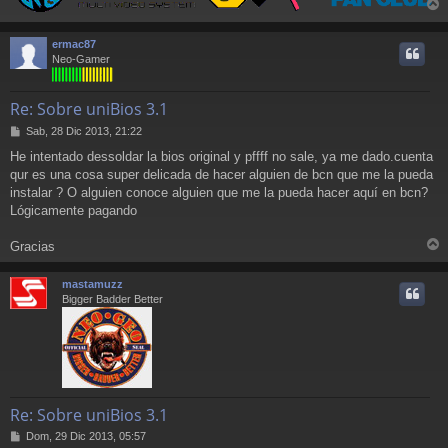
r
r
ermac87
i
Neo-Gamer
Re: Sobre uniBios 3.1
M
Sab, 28 Dic 2013, 21:22
e
He intentado dessoldar la bios original y pffff no sale, ya me dado.cuenta
n
qur es una cosa super delicada de hacer alguien de bcn que me la pueda
s
a
instalar ? O alguien conoce alguien que me la pueda hacer aquí en bcn?
j
Lógicamente pagando
e
Gracias
r
r
mastamuzz
i
Bigger Badder Better
Re: Sobre uniBios 3.1
M
Dom, 29 Dic 2013, 05:57