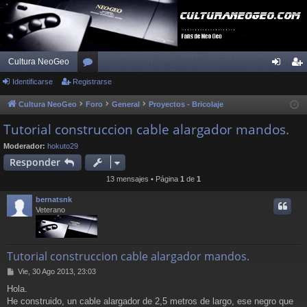
Cultura NeoGeo
Identificarse
Registrarse
or
de
eg
os
nti
ist
Cultura NeoGeo
Foro
General
Proyectos - Bricolaje
fic
ra
Tutorial construccion cable alargador mandos.
ar
rs
Moderador:
hokuto29
Responder
se
e
13 mensajes • Página
1
de
1
bernatsnk
Veterano
Tutorial construccion cable alargador mandos.
M
Vie, 30 Ago 2013, 23:03
e
Hola.
n
He construido, un cable alargador de 2,5 metros de largo, ese negro que
s