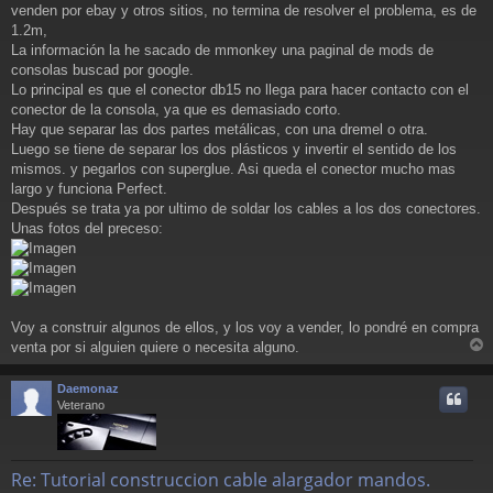
a
venden por ebay y otros sitios, no termina de resolver el problema, es de
j
1.2m,
e
La información la he sacado de mmonkey una paginal de mods de
consolas buscad por google.
Lo principal es que el conector db15 no llega para hacer contacto con el
conector de la consola, ya que es demasiado corto.
Hay que separar las dos partes metálicas, con una dremel o otra.
Luego se tiene de separar los dos plásticos y invertir el sentido de los
mismos. y pegarlos con superglue. Asi queda el conector mucho mas
largo y funciona Perfect.
Después se trata ya por ultimo de soldar los cables a los dos conectores.
Unas fotos del preceso:
Voy a construir algunos de ellos, y los voy a vender, lo pondré en compra
venta por si alguien quiere o necesita alguno.
r
r
Daemonaz
i
Veterano
Re: Tutorial construccion cable alargador mandos.