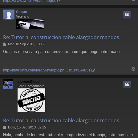
https://www.twitch.tv/raulneogeo
r
r
Coque
i
Veterano
Re: Tutorial construccion cable alargador mandos.
M
Mar, 10 Sep 2013, 13:12
e
Gracias me servirá para un proyecto futuro que tengo entre manos.
n
s
a
j
http://matrixhifi.com/foro/viewtopic.ph ... 851#164851
e
r
r
LlorensBlood
i
Lord Comandante
Re: Tutorial construccion cable alargador mandos.
M
Dom, 15 Sep 2013, 02:15
e
Hola, acabo de leer este tutorial y te agradezco el trabajo, está muy bien
n