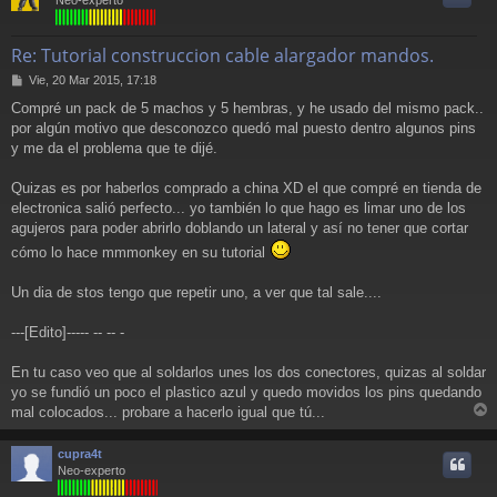
Neo-experto
Re: Tutorial construccion cable alargador mandos.
M
Vie, 20 Mar 2015, 17:18
e
Compré un pack de 5 machos y 5 hembras, y he usado del mismo pack..
n
por algún motivo que desconozco quedó mal puesto dentro algunos pins
s
a
y me da el problema que te dijé.
j
e
Quizas es por haberlos comprado a china XD el que compré en tienda de
electronica salió perfecto... yo también lo que hago es limar uno de los
agujeros para poder abrirlo doblando un lateral y así no tener que cortar
cómo lo hace mmmonkey en su tutorial
Un dia de stos tengo que repetir uno, a ver que tal sale....
---[Edito]----- -- -- -
En tu caso veo que al soldarlos unes los dos conectores, quizas al soldar
yo se fundió un poco el plastico azul y quedo movidos los pins quedando
mal colocados... probare a hacerlo igual que tú...
r
r
cupra4t
i
Neo-experto