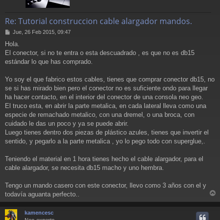
Re: Tutorial construccion cable alargador mandos.
M
Jue, 26 Feb 2015, 09:47
e
Hola.
n
El conector, si no te entra o esta descuadrado , es que no es db15
s
a
estándar lo que has comprado.
j
e
Yo soy el que fabrico estos cables, tienes que comprar conector db15, no
se si has mirado bien pero el conector no es suficiente ondo para llegar
ha hacer contacto, en el interior del conector de una consola neo geo.
El truco esta, en abrir la parte metalica, en cada lateral lleva como una
especie de remachado metalico, con una dremel, o una broca, con
cuidado le das un poco y ya se puede abrir.
Luego tienes dentro dos piezas de plástico azules, tienes que invertir el
sentido, y pegarlo a la parte metalica , yo lo pego todo con superglue,.
Teniendo el material en 1 hora tienes hecho el cable alargador, para el
cable alargador, se necesita db15 macho y uno hembra.
Tengo un mando casero con este conector, llevo como 3 años con el y
todavía aguanta perfecto..
r
r
kamencesc
i