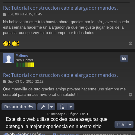
Re: Tutorial construccion cable alargador mandos.
M
Jue, 09 Jul 2015, 13:45
e
No habia visto este tuto haasta ahora, gracias por la info , aver si puedo
n
esta semana hacerme un alargador ya que me gusta jugar lejos de la
s
a
pantalla. aunque voy falto de tiempo por todos lados.
j
e
r
r
Maligno
i
Neo-Gamer
Re: Tutorial construccion cable alargador mandos.
M
Sab, 03 Oct 2015, 22:12
e
Que maravilla de tuto gracias amigo provare hacerme uno siempre me
n
sera util para mi aes mvs o cd un saludo!!!
s
r
a
j
r
Responder
e
i
13 mensajes • Página
1
de
1
Este sitio web utiliza cookies para asegurar que
Ir a
obtenga la mejor experiencia en nuestro sitio
web.
Saber más
Cultura NeoGeo
Foro
Borrar cookies
Todos los horarios son
UTC+02:00