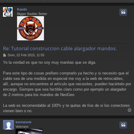
r
r
Kaede
i
Bigger Badder Better
Re: Tutorial construccion cable alargador mandos.
M
Dom, 22 Feb 2015, 11:55
e
Yo la verdad es que no soy muy manitas que se diga.
n
s
a
Para este tipo de cosas prefiero comprarlo ya hecho y si necesito que el
j
cable sea de una medida en especial me voy a la web de retrocables,
e
allí, aunque no encuentres el artículo que necesites, pueden hacértelo por
encargo. Siempre que sea factible claro como por ejemplo un alargador
de 2 metros para los mandos de NeoGeo.
La web es recomendable al 100% y te quitas de líos de si los conectores
vienen bien o no.
r
r
bernatsnk
i
Veterano