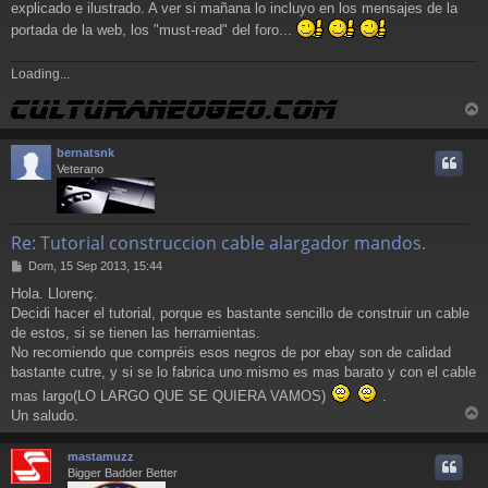
explicado e ilustrado. A ver si mañana lo incluyo en los mensajes de la
s
a
portada de la web, los "must-read" del foro...
j
e
Loading...
r
r
bernatsnk
i
Veterano
Re: Tutorial construccion cable alargador mandos.
M
Dom, 15 Sep 2013, 15:44
e
Hola. Llorenç.
n
Decidi hacer el tutorial, porque es bastante sencillo de construir un cable
s
a
de estos, si se tienen las herramientas.
j
No recomiendo que compréis esos negros de por ebay son de calidad
e
bastante cutre, y si se lo fabrica uno mismo es mas barato y con el cable
mas largo(LO LARGO QUE SE QUIERA VAMOS)
.
Un saludo.
r
r
mastamuzz
i
Bigger Badder Better