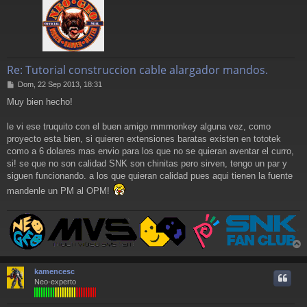
Re: Tutorial construccion cable alargador mandos.
M
Dom, 22 Sep 2013, 18:31
e
Muy bien hecho!
n
s
a
le vi ese truquito con el buen amigo mmmonkey alguna vez, como
j
proyecto esta bien, si quieren extensiones baratas existen en tototek
e
como a 6 dolares mas envio para los que no se quieran aventar el curro,
si! se que no son calidad SNK son chinitas pero sirven, tengo un par y
siguen funcionando. a los que quieran calidad pues aqui tienen la fuente
mandenle un PM al OPM!
r
r
kamencesc
i
Neo-experto