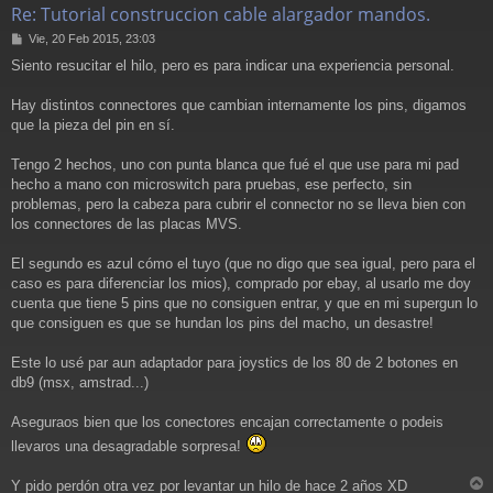
Re: Tutorial construccion cable alargador mandos.
M
Vie, 20 Feb 2015, 23:03
e
Siento resucitar el hilo, pero es para indicar una experiencia personal.
n
s
a
Hay distintos connectores que cambian internamente los pins, digamos
j
que la pieza del pin en sí.
e
Tengo 2 hechos, uno con punta blanca que fué el que use para mi pad
hecho a mano con microswitch para pruebas, ese perfecto, sin
problemas, pero la cabeza para cubrir el connector no se lleva bien con
los connectores de las placas MVS.
El segundo es azul cómo el tuyo (que no digo que sea igual, pero para el
caso es para diferenciar los mios), comprado por ebay, al usarlo me doy
cuenta que tiene 5 pins que no consiguen entrar, y que en mi supergun lo
que consiguen es que se hundan los pins del macho, un desastre!
Este lo usé par aun adaptador para joystics de los 80 de 2 botones en
db9 (msx, amstrad...)
Aseguraos bien que los conectores encajan correctamente o podeis
llevaros una desagradable sorpresa!
Y pido perdón otra vez por levantar un hilo de hace 2 años XD