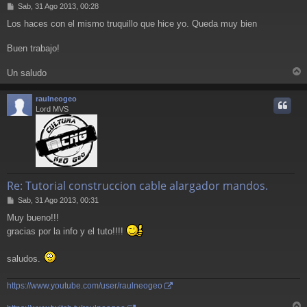
M
Sab, 31 Ago 2013, 00:28
e
Los haces con el mismo truquillo que hice yo. Queda muy bien
n
s
a
Buen trabajo!
j
e
Un saludo
r
r
raulneogeo
i
Lord MVS
Re: Tutorial construccion cable alargador mandos.
M
Sab, 31 Ago 2013, 00:31
e
Muy bueno!!!
n
gracias por la info y el tuto!!!!
s
a
j
saludos.
e
https://www.youtube.com/user/raulneogeo