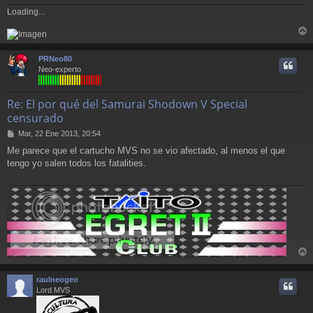
Loading...
r
r
PRNeo80
i
Neo-experto
Re: El por qué del Samurai Shodown V Special
censurado
M
Mar, 22 Ene 2013, 20:54
e
Me parece que el cartucho MVS no se vio afectado, al menos el que
n
tengo yo salen todos los fatalities.
s
a
j
e
r
r
raulneogeo
i
Lord MVS