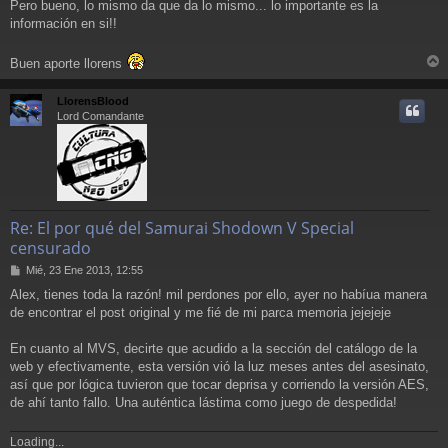
Pero bueno, lo mismo da que da lo mismo... lo importante es la
información en si!!
Buen aporte llorens
r
r
LlorensBlood
i
Lord Comandante
Re: El por qué del Samurai Shodown V Special
censurado
M
Mié, 23 Ene 2013, 12:55
e
Alex, tienes toda la razón! mil perdones por ello, ayer no habíua manera
n
de encontrar el post original y me fié de mi parca memoria jejejeje
s
a
j
En cuanto al MVS, decirte que acudido a la sección del catálogo de la
e
web y efectivamente, esta versión vió la luz meses antes del asesinato,
así que por lógica tuvieron que tocar deprisa y corriendo la versión AES,
de ahí tanto fallo. Una auténtica lástima como juego de despedida!
Loading...