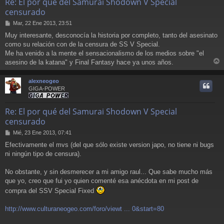
Re: El por qué del Samurai Shodown V Special
censurado
M
Mar, 22 Ene 2013, 23:51
e
Muy interesante, desconocía la historia por completo, tanto del asesinato
n
como su relación con de la censura de SS V Special.
s
a
Me ha venido a la mente el sensacionalismo de los medios sobre "el
j
asesino de la katana" y Final Fantasy hace ya unos años.
e
r
r
alexneogeo
i
GIGA-POWER
Re: El por qué del Samurai Shodown V Special
censurado
M
Mié, 23 Ene 2013, 07:41
e
Efectivamente el mvs (del que sólo existe version japo, no tiene ni bugs
n
ni ningún tipo de censura).
s
a
j
No obstante, y sin desmerecer a mi amigo raul... Que sabe mucho más
e
que yo, creo que fui yo quien comenté esa anécdota en mi post de
compra del SSV Special Fixed
http://www.culturaneogeo.com/foro/viewt ... 0&start=80