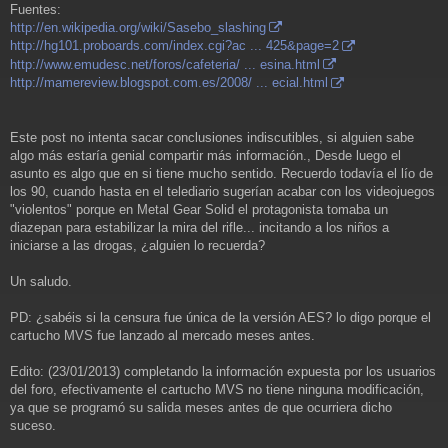
Fuentes:
http://en.wikipedia.org/wiki/Sasebo_slashing
http://hg101.proboards.com/index.cgi?ac ... 425&page=2
http://www.emudesc.net/foros/cafeteria/ ... esina.html
http://mamereview.blogspot.com.es/2008/ ... ecial.html
Este post no intenta sacar conclusiones indiscutibles, si alguien sabe
algo más estaría genial compartir más información., Desde luego el
asunto es algo que en si tiene mucho sentido. Recuerdo todavía el lío de
los 90, cuando hasta en el telediario sugerían acabar con los videojuegos
"violentos" porque en Metal Gear Solid el protagonista tomaba un
diazepan para estabilizar la mira del rifle... incitando a los niños a
iniciarse a las drogas, ¿alguien lo recuerda?
Un saludo.
PD: ¿sabéis si la censura fue única de la versión AES? lo digo porque el
cartucho MVS fue lanzado al mercado meses antes.
Edito: (23/01/2013) completando la información expuesta por los usuarios
del foro, efectivamente el cartucho MVS no tiene ninguna modificación,
ya que se programó su salida meses antes de que ocurriera dicho
suceso.