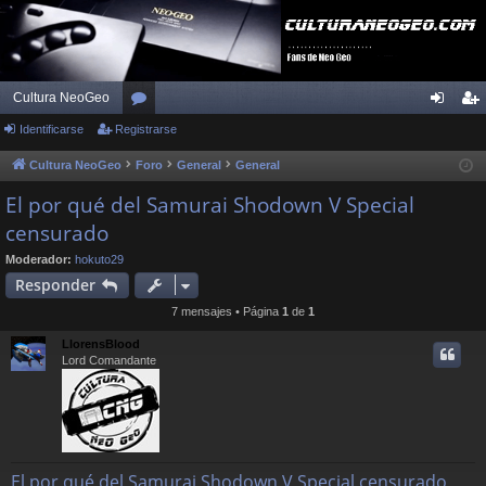
Cultura NeoGeo
Identificarse
Registrarse
or
de
eg
os
nti
ist
Cultura NeoGeo
Foro
General
General
fic
ra
El por qué del Samurai Shodown V Special
censurado
ar
rs
se
e
Moderador:
hokuto29
Responder
7 mensajes • Página
1
de
1
LlorensBlood
Lord Comandante
El por qué del Samurai Shodown V Special censurado