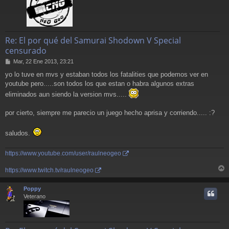
Re: El por qué del Samurai Shodown V Special
censurado
M
Mar, 22 Ene 2013, 23:21
e
yo lo tuve en mvs y estaban todos los fatalities que podemos ver en
n
youtube pero.....son todos los que estan o habra algunos extras
s
a
eliminados aun siendo la version mvs.....
j
e
por cierto, siempre me parecio un juego hecho aprisa y corriendo..... :?
saludos.
https://www.youtube.com/user/raulneogeo
https://www.twitch.tv/raulneogeo
r
r
Poppy
i
Veterano