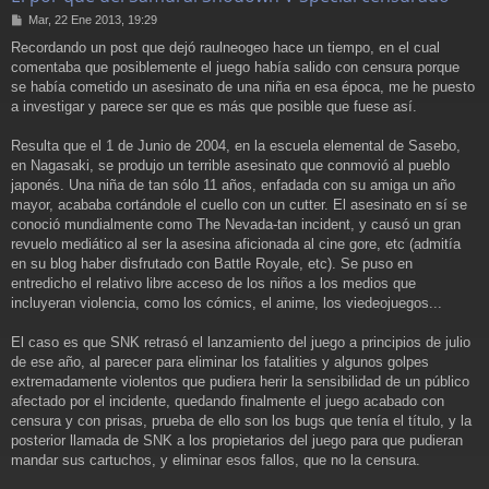
M
Mar, 22 Ene 2013, 19:29
e
Recordando un post que dejó raulneogeo hace un tiempo, en el cual
n
comentaba que posiblemente el juego había salido con censura porque
s
a
se había cometido un asesinato de una niña en esa época, me he puesto
j
a investigar y parece ser que es más que posible que fuese así.
e
Resulta que el 1 de Junio de 2004, en la escuela elemental de Sasebo,
en Nagasaki, se produjo un terrible asesinato que conmovió al pueblo
japonés. Una niña de tan sólo 11 años, enfadada con su amiga un año
mayor, acababa cortándole el cuello con un cutter. El asesinato en sí se
conoció mundialmente como The Nevada-tan incident, y causó un gran
revuelo mediático al ser la asesina aficionada al cine gore, etc (admitía
en su blog haber disfrutado con Battle Royale, etc). Se puso en
entredicho el relativo libre acceso de los niños a los medios que
incluyeran violencia, como los cómics, el anime, los viedeojuegos...
El caso es que SNK retrasó el lanzamiento del juego a principios de julio
de ese año, al parecer para eliminar los fatalities y algunos golpes
extremadamente violentos que pudiera herir la sensibilidad de un público
afectado por el incidente, quedando finalmente el juego acabado con
censura y con prisas, prueba de ello son los bugs que tenía el título, y la
posterior llamada de SNK a los propietarios del juego para que pudieran
mandar sus cartuchos, y eliminar esos fallos, que no la censura.