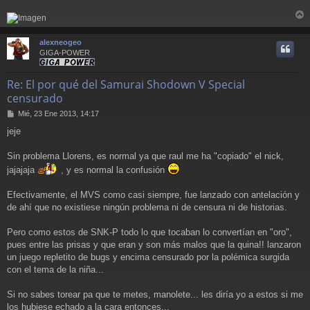
r
r
alexneogeo
i
GIGA-POWER
Re: El por qué del Samurai Shodown V Special
censurado
M
Mié, 23 Ene 2013, 14:17
e
jeje
n
s
a
Sin problema Llorens, es normal ya que raul me ha "copiado" el nick,
j
jajajaja
, y es normal la confusión
e
Efectivamente, el MVS como casi siempre, fue lanzado con antelación y
de ahí que no existiese ningún problema ni de censura ni de historias.
Pero como estos de SNK-P todo lo que tocaban lo convertían en "oro",
pues entre las prisas y que eran y son más malos que la quina!! lanzaron
un juego repletito de bugs y encima censurado por la polémica surgida
con el tema de la niña...
Si no sabes torear pa que te metes, manolete... les diría yo a estos si me
los hubiese echado a la cara entonces...