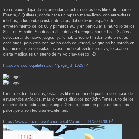
e
Yo no puedo dejar de recomendar la lectura de los dos libros de Jaume
Esteve, 8 Quilates, donde hace un repaso maravilloso, con entrevistas
inéditas, a los protagonistas de la era del software español de
entretenimiento de los 80 y primeros 90, y en particular al mundillo de los
8bits en España. Sin duda a él le debo el reengancharme hace 3 años a
coleccionar de nuevo juegos, ya lo había hecho tímidamente en otras
ocasiones, pero esta vez me ha dado de verdad, ya que no he parado en
los micros, y en consolas incluso me he atrevido con mvs, lo cual en
cierta medida es un sueño de mi yo chavalesco :-D
http://www.ochoquilates.com/?page_id=1329
En otro orden de cosas, están los libros de mondo pixel, recopilación de
estupendos artículos, más o menos dirigidos por John Tones, uno de los
editores de la extinta superjuegos Xtreme, tocan un poco de todos los
palos, pero son lecturas excelentes:
https://www.amazon.es/Mondo-pixel-Volum ... 8473603206