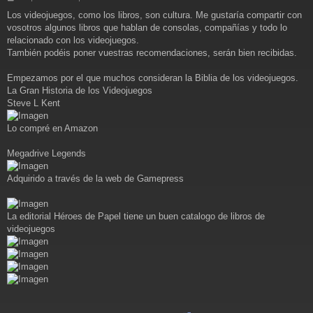
e
Los videojuegos, como los libros, son cultura. Me gustaría compartir con
n
vosotros algunos libros que hablan de consolas, compañías y todo lo
s
a
relacionado con los videojuegos.
j
También podéis poner vuestras recomendaciones, serán bien recibidas.
e
Empezamos por el que muchos consideran la Biblia de los videojuegos.
La Gran Historia de los Videojuegos
Steve L Kent
Lo compré en Amazon
Megadrive Legends
Adquirido a través de la web de Gamepress
La editorial Héroes de Papel tiene un buen catalogo de libros de
videojuegos