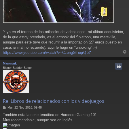
Y ya en el terreno de los artbooks de videojuegos, mi última adquisición,
de la que estoy prendado, es el artbook del Splatoon, una maravilla,
aunque para este tuve que recurrir a la importación (27 euros puesto en
casa, si mal no recuerdo), aquí le hago un "unboxing" :-)
https://www.youtube.com/watch?v=CzengGTuqrQ
r
r
Manusnk
i
Bigger Badder Better
Re: Libros de relacionados con los videojuegos
M
Mar, 22 Nov 2016, 09:48
e
También esta la serie temática de Hardcore Gaming 101
n
Muy recomendable, aunque sea en inglés
s
a
j