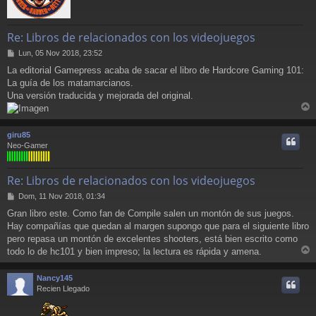
Re: Libros de relacionados con los videojuegos
M
Lun, 05 Nov 2018, 23:52
e
La editorial Gamepress acaba de sacar el libro de Hardcore Gaming 101:
n
La guía de los matamarcianos.
s
a
Una versión traducida y mejorada del original.
j
e
r
r
giru85
i
Neo-Gamer
Re: Libros de relacionados con los videojuegos
M
Dom, 11 Nov 2018, 01:34
e
Gran libro este. Como fan de Compile salen un montón de sus juegos.
n
Hay compañías que quedan al margen supongo que para el siguiente libro
s
a
pero repasa un montón de excelentes shooters, está bien escrito como
j
todo lo de hc101 y bien impreso; la lectura es rápida y amena.
e
r
r
Nancy145
i
Recien Llegado