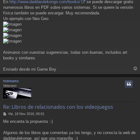
En
http://www.daddarulekonge.com/books/
se puede descargar gratis
numerosos libros en PDF sobre varios sistemas. Si se quiere la versión
física también se puede encargar. Muy recomendada.
Un ejemplo con Neo Geo
Animaros con vuestras sugerencias, todas son buenas, incluidos art
books y similares.
Enviado desde mi Game Boy
r
r
htdreams
i
Veterano
Re: Libros de relacionados con los videojuegos
M
Vie, 18 Nov 2016, 00:01
e
Me encanta la propuesta :-)
n
s
a
Algunos de los libros que comentas ya los tengo, y no conocía la web de
j
daddarulekonge, así que una maravilla :-)