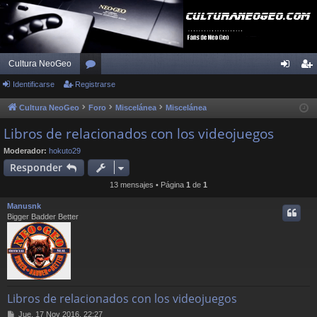
Cultura NeoGeo
Identificarse
Registrarse
or
de
eg
os
nti
ist
Cultura NeoGeo
Foro
Miscelánea
Miscelánea
fic
ra
Libros de relacionados con los videojuegos
ar
rs
Moderador:
hokuto29
Responder
se
e
13 mensajes • Página
1
de
1
Manusnk
Bigger Badder Better
Libros de relacionados con los videojuegos
M
Jue, 17 Nov 2016, 22:27