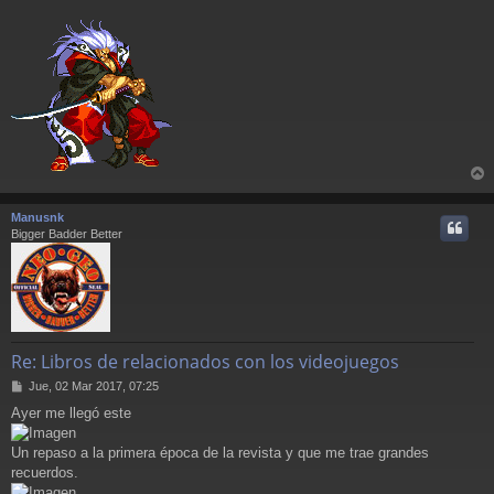
r
r
Manusnk
i
Bigger Badder Better
Re: Libros de relacionados con los videojuegos
M
Jue, 02 Mar 2017, 07:25
e
Ayer me llegó este
n
s
a
Un repaso a la primera época de la revista y que me trae grandes
j
recuerdos.
e