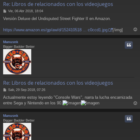
Re: Libros de relacionados con los videojuegos
M
Vie, 06 Abr 2018, 18:04
e
Versión Deluxe del Undisputed Street Fighter II en Amazon.
n
s
a
https://www.amazon.es/gp/aw/d/152410518 ... c0ccd1.jpg
[/img]
r
j
e
r
Manusnk
i
Bigger Badder Better
Re: Libros de relacionados con los videojuegos
M
Sab, 29 Sep 2018, 07:26
e
Actualmente estoy leyendo "Console Wars", narra la lucha encarnizada
n
entre Sega y Nintendo en los 90.
s
r
a
j
r
Manusnk
e
i
Bigger Badder Better