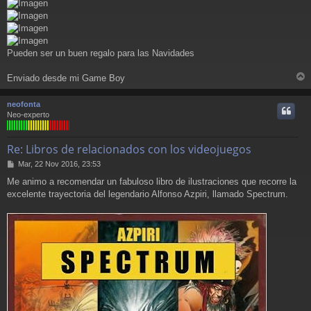
e
Pueden ser un buen regalo para las Navidades
Enviado desde mi Game Boy
r
r
neofonta
i
Neo-experto
Re: Libros de relacionados con los videojuegos
M
Mar, 22 Nov 2016, 23:53
e
Me animo a recomendar un fabuloso libro de ilustraciones que recorre la
n
excelente trayectoria del legendario Alfonso Azpiri, llamado Spectrum.
s
a
j
e