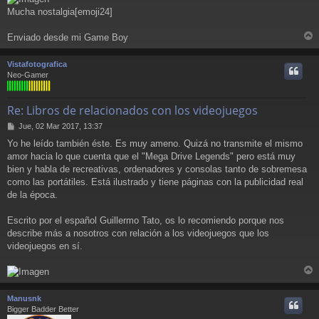
Mucha nostalgia[emoji24]
Enviado desde mi Game Boy
r
r
Vistafotografica
i
Neo-Gamer
Re: Libros de relacionados con los videojuegos
M
Jue, 02 Mar 2017, 13:37
e
Yo he leído también éste. Es muy ameno. Quizá no transmite el mismo
n
amor hacia lo que cuenta que el "Mega Drive Legends" pero está muy
s
a
bien y habla de recreativas, ordenadores y consolas tanto de sobremesa
j
como las portátiles. Está ilustrado y tiene páginas con la publicidad real
e
de la época.
Escrito por el español Guillermo Tato, os lo recomiendo porque nos
describe más a nosotros con relación a los videojuegos que los
videojuegos en sí.
r
r
Manusnk
i
Bigger Badder Better