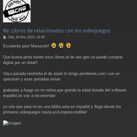
Re: Libros de relacionados con los videojuegos
M
Sab, 26 Nov 2016, 19:35
e
Excelente post Manusnk!!
n
s
a
Que buena pinta tienen esos libros,el de neo geo se puede comprar
j
digital por un dolar!!
e
Vaya pasada neofonta el de azpiri lo tengo pendiente,creci con un
spectrum y esas portadas estan
grabadas a fuego en mi retina,que grande la edad dorada del software
español,os voy a recomendar
yo uno que para mi es una biblia,esta en español y llega desde los
primeros videojuegos hasta ps3,imprescindible!