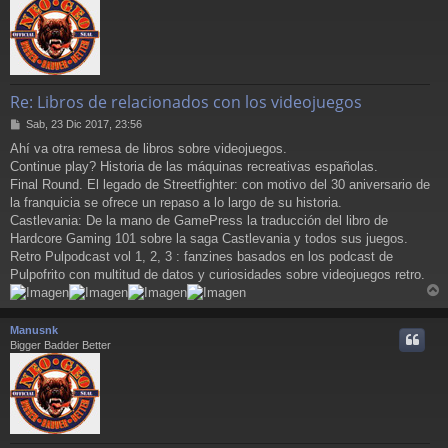
Re: Libros de relacionados con los videojuegos
M
Sab, 23 Dic 2017, 23:56
e
Ahí va otra remesa de libros sobre videojuegos.
n
Continue play? Historia de las máquinas recreativas españolas.
s
a
Final Round. El legado de Streetfighter: con motivo del 30 aniversario de
j
la franquicia se ofrece un repaso a lo largo de su historia.
e
Castlevania: De la mano de GamePress la traducción del libro de
Hardcore Gaming 101 sobre la saga Castlevania y todos sus juegos.
Retro Pulpodcast vol 1, 2, 3 : fanzines basados en los podcast de
Pulpofrito con multitud de datos y curiosidades sobre videojuegos retro.
r
r
Manusnk
i
Bigger Badder Better