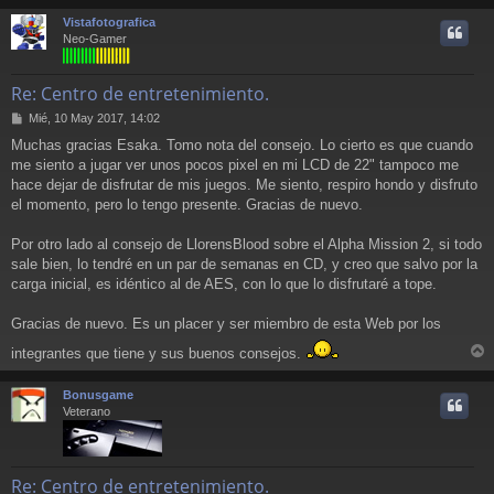
r
Vistafotografica
i
Neo-Gamer
Re: Centro de entretenimiento.
M
Mié, 10 May 2017, 14:02
e
Muchas gracias Esaka. Tomo nota del consejo. Lo cierto es que cuando
n
me siento a jugar ver unos pocos pixel en mi LCD de 22" tampoco me
s
a
hace dejar de disfrutar de mis juegos. Me siento, respiro hondo y disfruto
j
el momento, pero lo tengo presente. Gracias de nuevo.
e
Por otro lado al consejo de LlorensBlood sobre el Alpha Mission 2, si todo
sale bien, lo tendré en un par de semanas en CD, y creo que salvo por la
carga inicial, es idéntico al de AES, con lo que lo disfrutaré a tope.
Gracias de nuevo. Es un placer y ser miembro de esta Web por los
integrantes que tiene y sus buenos consejos.
r
r
Bonusgame
i
Veterano
Re: Centro de entretenimiento.