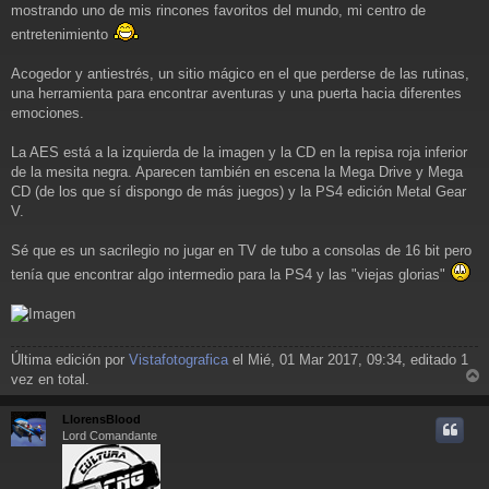
j
mostrando uno de mis rincones favoritos del mundo, mi centro de
e
entretenimiento
Acogedor y antiestrés, un sitio mágico en el que perderse de las rutinas,
una herramienta para encontrar aventuras y una puerta hacia diferentes
emociones.
La AES está a la izquierda de la imagen y la CD en la repisa roja inferior
de la mesita negra. Aparecen también en escena la Mega Drive y Mega
CD (de los que sí dispongo de más juegos) y la PS4 edición Metal Gear
V.
Sé que es un sacrilegio no jugar en TV de tubo a consolas de 16 bit pero
tenía que encontrar algo intermedio para la PS4 y las "viejas glorias"
Última edición por
Vistafotografica
el Mié, 01 Mar 2017, 09:34, editado 1
vez en total.
r
r
LlorensBlood
i
Lord Comandante