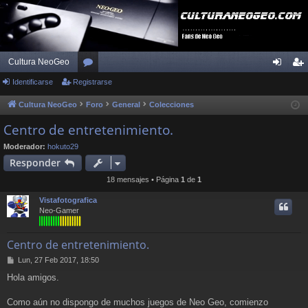
Cultura NeoGeo
Identificarse
Registrarse
or
de
eg
os
nti
ist
Cultura NeoGeo
Foro
General
Colecciones
fic
ra
Centro de entretenimiento.
ar
rs
Moderador:
hokuto29
Responder
se
e
18 mensajes • Página
1
de
1
Vistafotografica
Neo-Gamer
Centro de entretenimiento.
M
Lun, 27 Feb 2017, 18:50
e
Hola amigos.
n
s
a
Como aún no dispongo de muchos juegos de Neo Geo, comienzo