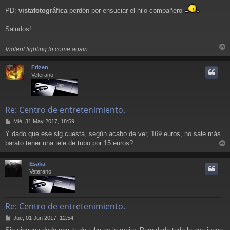
PD:
vistafotográfica
perdón por ensuciar el hilo compañero
Saludos!
Violent fighting to come again
r
r
Frizen
i
Veterano
Re: Centro de entretenimiento.
M
Mié, 31 May 2017, 18:59
e
Y dado que ese slg cuesta, según acabo de ver, 169 euros, no sale más
n
barato tener una tele de tubo por 15 euros?
s
r
a
j
r
Esaka
e
i
Veterano
Re: Centro de entretenimiento.
M
Jue, 01 Jun 2017, 12:54
e