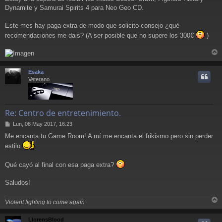
e
Dynamite y Samurai Spirits 4 para Neo Geo CD.
Este mes hay paga extra de modo que solicito consejo ¿qué
recomendaciones me dais? (A ser posible que no supere los 300€
)
r
r
Esaka
i
Veterano
Re: Centro de entretenimiento.
M
Lun, 08 May 2017, 16:23
e
Me encanta tu Game Room! A mí me encanta el frikismo pero sin perder
n
estilo
s
a
j
Qué cayó al final con esa paga extra?
e
Saludos!
Violent fighting to come again
r
r
LlorensBlood