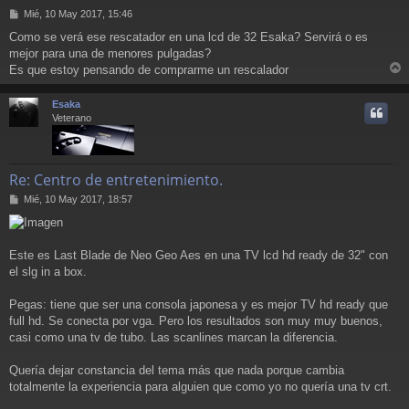
M
Mié, 10 May 2017, 15:46
e
Como se verá ese rescatador en una lcd de 32 Esaka? Servirá o es
n
mejor para una de menores pulgadas?
s
a
Es que estoy pensando de comprarme un rescalador
r
j
e
r
Esaka
i
Veterano
Re: Centro de entretenimiento.
M
Mié, 10 May 2017, 18:57
e
n
s
a
Este es Last Blade de Neo Geo Aes en una TV lcd hd ready de 32" con
j
el slg in a box.
e
Pegas: tiene que ser una consola japonesa y es mejor TV hd ready que
full hd. Se conecta por vga. Pero los resultados son muy muy buenos,
casi como una tv de tubo. Las scanlines marcan la diferencia.
Quería dejar constancia del tema más que nada porque cambia
totalmente la experiencia para alguien que como yo no quería una tv crt.