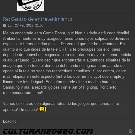
Re: Centro de entretenimiento.
M
Lun, 27 Feb 2017, 21:06
e
Me ha encantado esta Game Room, qué bien cuidado està cada detalle!
n
Ambientalmente es muy acogedor, esos tonos rojos salpicando diversos
s
a
espacios e ítems quedan genial. De verdad que me ha encantado. En
j
cuanto a lo que dices de la tele CRT, ni te preocupes por ello, pues
e
depende de tu nivel de exigencia para disfrutar en mayor o menor medida
cualquier juego. Quiero decir que encontraràs a auténticos sibaritas de la
imagen que con todo el derecho del mundo no jugarán a un arcade de
època si la tele no saca los respectivos scanlines. Y por contra, gente
más relajada en este aspecto (entre los que me incluyo) que simple y
llanamente les da igual. Enchufan su tele ultimo modelo baratillo
Samsung y ala, a repartir golpes con el Art of Fighting. Por cierto
recomendadiiiiiiiiisimo!!!
Ya nos deleitarás con algunas fotos de los juegos que tienes, si te
apetece! Un saludo!
Loading...