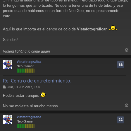
Sin ninguna duda una tv de tubo es lo mejor. Pero dado todo lo que juego,
n
lo tengo más que amortizado. No quería tener una de tv de tubo, y ese
s
a
precio cuando hablamos en un foro de Neo Geo, no es precisamente
j
caro.
e
Aquí lo que importa es el centro de ocio de
Vistafotográfica
n
Saludos!
Violent fighting to come again
r
r
Vistafotografica
i
Neo-Gamer
Re: Centro de entretenimiento.
M
Jue, 01 Jun 2017, 14:51
e
Podéis estar tranquis
n
s
a
No me molesta ni mucho menos.
j
r
e
r
Vistafotografica
i
Neo-Gamer