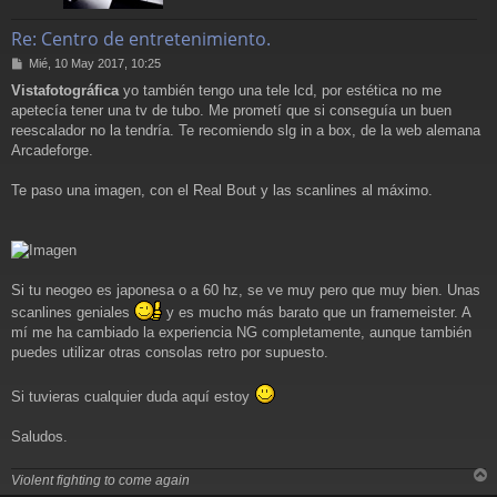
Re: Centro de entretenimiento.
M
Mié, 10 May 2017, 10:25
e
Vistafotográfica
yo también tengo una tele lcd, por estética no me
n
apetecía tener una tv de tubo. Me prometí que si conseguía un buen
s
a
reescalador no la tendría. Te recomiendo slg in a box, de la web alemana
j
Arcadeforge.
e
Te paso una imagen, con el Real Bout y las scanlines al máximo.
Si tu neogeo es japonesa o a 60 hz, se ve muy pero que muy bien. Unas
scanlines geniales
y es mucho más barato que un framemeister. A
mí me ha cambiado la experiencia NG completamente, aunque también
puedes utilizar otras consolas retro por supuesto.
Si tuvieras cualquier duda aquí estoy
Saludos.
Violent fighting to come again
r