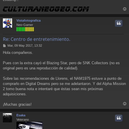
r
r
Vistafotografica
i
Neo-Gamer
Re: Centro de entretenimiento.
M
Mar, 09 May 2017, 13:32
e
Hola compañeros.
n
s
a
Pues con la extra cayó el Blazing Star, pero de SNK Collectors (no es
j
original pero es una reproducción de calidad).
e
Sobre las recomendaciones de Llorens, el NAM1975 estuve a punto de
comprarlo en Digital Dreams pero se me adelantaron. Y del Alpha Mission
2 tomo buena nota e intentaré que éstas sean mis próximas
adquisiciones.
¡Muchas gracias!
r
r
Esaka
i
Veterano