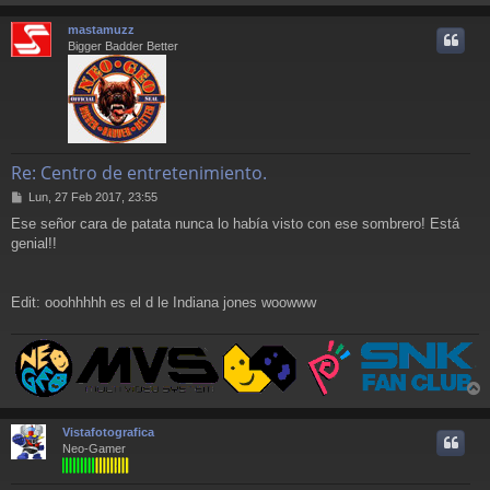
r
r
mastamuzz
i
Bigger Badder Better
Re: Centro de entretenimiento.
M
Lun, 27 Feb 2017, 23:55
e
Ese señor cara de patata nunca lo había visto con ese sombrero! Está
n
genial!!
s
a
j
e
Edit: ooohhhhh es el d le Indiana jones woowww
r
r
Vistafotografica
i
Neo-Gamer