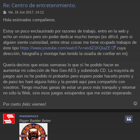
Re: Centro de entretenimiento.
M
Vie, 16 Jun 2017, 14:12
e
Hola estimados compañeros.
n
s
a
Estoy un poco enclaustrado por razones de trabajo, entro en la web y
j
echo un vistazo pero sin poder dedicar mucho tiempo (es difícil, pero si
e
alguien siente curiosidad, entre otras cosas me tiene ocupado trabajos de
éste tipo
https://www.youtube.com/watch?v=wv6Z1KQiaZE
cuya
dirección, fotografía y montaje han tenido la osadía de confiar en mi).
Quería deciros que estas semanas lo que sí he podido hacer es
aumentar mi colección de Neo Geo AES y sobretodo CD. La mayoría de
juegos aún no he podido ni probarlos pero espero poder hacerlo pronto y
de paso les haré alguna fotito y la pondré aquí para compartirlo con
vosotros. Tengo muchas ganas de estar un poco más tranquilo y retomar
no sólo la Web, sino esos juegos estupendos que me están esperando.
Por cierto ¡feliz viernes!
r
r
mastamuzz
i
Bigger Badder Better