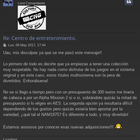
i
Lord Comandante
Re: Centro de entretenimiento.
M
Lun, 08 May 2017, 17:44
e
Uau, mis disculpas ya que se me pasó este mensaje!!
n
s
a
Lo primero de todo es decirte que ya empiezas a tener una colección
j
muy respetable. No hay nada como disfrutar de los juegos en el sistema
e
original y en este caso, estos títulos multisistema son la pera de
divertidos. Enhorabuena!
No se si llego a tiempo pero con un presupuesto de 300 euros me tiraría
de cabeza a por un Alpha Mission 2 si o si, sobrándote quizás la mitad de
presupuesto si lo eliges en AES. La segunda opción ya resultaría difícil
dependiendo de tus gustos pero quizás estaría bien apostar por la
variedad, ¿qué tal el NAM1975? Es diferente a todo, y muy divertido!
Estamos ansiosos por conocer esas nuevas adquisiciones!!!
Loading...