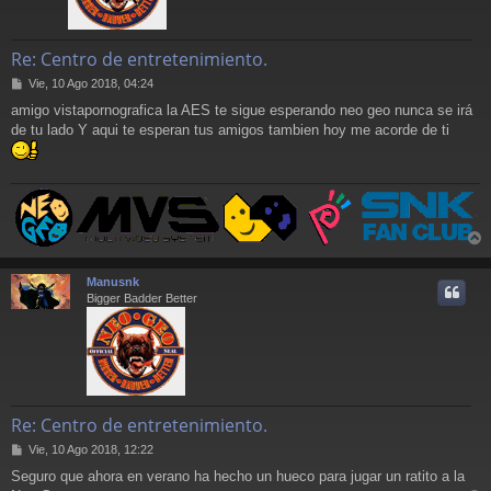
Re: Centro de entretenimiento.
M
Vie, 10 Ago 2018, 04:24
e
amigo vistapornografica la AES te sigue esperando neo geo nunca se irá
n
de tu lado Y aqui te esperan tus amigos tambien hoy me acorde de ti
s
a
j
e
r
r
Manusnk
i
Bigger Badder Better
Re: Centro de entretenimiento.
M
Vie, 10 Ago 2018, 12:22
e
Seguro que ahora en verano ha hecho un hueco para jugar un ratito a la
n