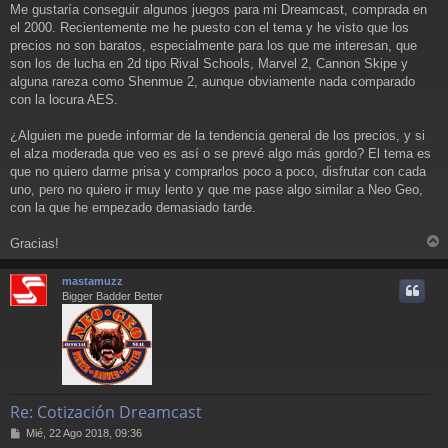
a
Me gustaría conseguir algunos juegos para mi Dreamcast, comprada en
j
el 2000. Recientemente me he puesto con el tema y he visto que los
e
precios no son baratos, especialmente para los que me interesan, que
son los de lucha en 2d tipo Rival Schools, Marvel 2, Cannon Skipe y
alguna rareza como Shenmue 2, aunque obviamente nada comparado
con la locura AES.
¿Alguien me puede informar de la tendencia general de los precios, y si
el alza moderada que veo es así o se prevé algo más gordo? El tema es
que no quiero darme prisa y comprarlos poco a poco, disfrutar con cada
uno, pero no quiero ir muy lento y que me pase algo similar a Neo Geo,
con la que he empezado demasiado tarde.
Gracias!
r
r
mastamuzz
i
Bigger Badder Better
Re: Cotización Dreamcast
M
Mié, 22 Ago 2018, 09:36
e