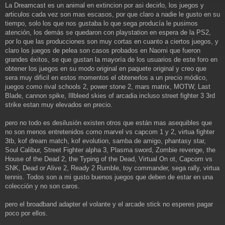
La Dreamcast es un animal en extincion por asi decirlo, los juegos y
n
articulos cada vez son mas escasos, por que claro a nadie le gusto en su
s
a
tiempo, solo los que nos gustaba lo que sega producía le pusimos
j
atención, los demás se quedaron con playstation en espera de la PS2,
e
por lo que las producciones son muy cortas en cuanto a ciertos juegos, y
claro los juegos de pelea son casos probados en Naomi que fueron
grandes éxitos, se que gustan la mayoría de los usuarios de este foro en
obtener los juegos en su modo original en paquete original y creo que
sera muy dificil en estos momentos el obtenerlos a un precio módico,
juegos como rival schools 2, power stone 2, mars matrix, MOTW, Last
Blade, cannon spike, Illbleed skies of arcadia incluso street fighter 3 3rd
strike estan muy elevados en precio.
pero no todo es desilusión existen otros que están mas asequibles que
no son menos entretenidos como marvel vs capcom 1 y 2, virtua fighter
3tb, kof dream match, kof evolution, samba de amigo, phantasy star,
Soul Calibur, Street Fighter alpha 3, Plasma sword, Zombie revenge, the
House of the Dead 2, the Typing of the Dead, Virtual On ot, Capcom vs
SNK, Dead or Alive 2, Ready 2 Rumble, toy commander, sega rally, virtua
tennis. Todos son a mi gusto buenos juegos que deben de estar en una
colección y no son caros.
pero el broadband adapter el volante y el arcade stick no esperes pagar
poco por ellos.