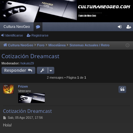
Cultura NeoGeo
Identificarse
Registrarse
or
de
eg
os
nti
ist
Cultura NeoGeo
Foro
Miscelánea
Sistemas Actuales / Retro
fic
ra
Cotización Dreamcast
ar
rs
Moderador:
hokuto29
Responder
se
e
2 mensajes • Página
1
de
1
Frizen
Veterano
Cotización Dreamcast
M
Sab, 05 Ago 2017, 17:56
e
Hola!
n
s