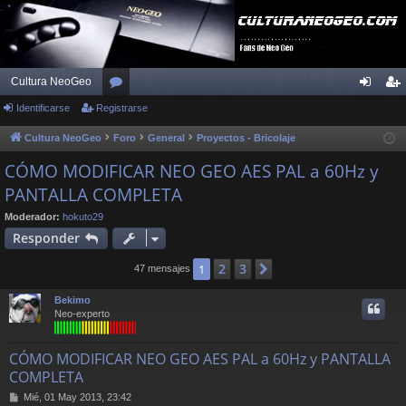
Cultura NeoGeo
Identificarse
Registrarse
or
de
eg
os
nti
ist
Cultura NeoGeo
Foro
General
Proyectos - Bricolaje
fic
ra
CÓMO MODIFICAR NEO GEO AES PAL a 60Hz y
PANTALLA COMPLETA
ar
rs
se
e
Moderador:
hokuto29
Responder
2
3
1
Siguiente
47 mensajes
Bekimo
Neo-experto
CÓMO MODIFICAR NEO GEO AES PAL a 60Hz y PANTALLA
COMPLETA
M
Mié, 01 May 2013, 23:42