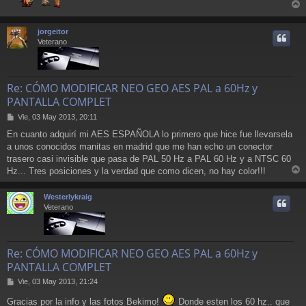
r
r
jorgeitor
i
Veterano
Re: CÓMO MODIFICAR NEO GEO AES PAL a 60Hz y
PANTALLA COMPLET
M
Vie, 03 May 2013, 20:11
e
En cuanto adquirí mi AES ESPAÑOLA lo primero que hice fue llevarsela
n
a unos conocidos manitas en madrid que me han echo un conector
s
a
trasero casi invisible que pasa de PAL 50 Hz a PAL 60 Hz y a NTSC 60
j
Hz... Tres posiciones y la verdad que como dicen, no hay color!!!
e
r
r
Westerlykraig
i
Veterano
Re: CÓMO MODIFICAR NEO GEO AES PAL a 60Hz y
PANTALLA COMPLET
M
Vie, 03 May 2013, 21:24
e
Gracias por la info y las fotos Bekimo!
Donde esten los 60 hz.. que
n