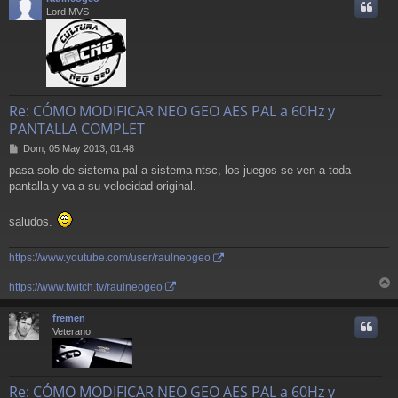
i
Lord MVS
Re: CÓMO MODIFICAR NEO GEO AES PAL a 60Hz y
PANTALLA COMPLET
M
Dom, 05 May 2013, 01:48
e
pasa solo de sistema pal a sistema ntsc, los juegos se ven a toda
n
pantalla y va a su velocidad original.
s
a
j
saludos.
e
https://www.youtube.com/user/raulneogeo
https://www.twitch.tv/raulneogeo
r
r
fremen
i
Veterano
Re: CÓMO MODIFICAR NEO GEO AES PAL a 60Hz y