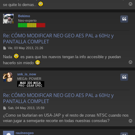
s
se quite lo demas..
a
r
j
r
Bekimo
e
i
Neo-experto
Re: CÓMO MODIFICAR NEO GEO AES PAL a 60Hz y
PANTALLA COMPLET
M
Vie, 03 May 2013, 21:26
e
Nada
es para que los nuevos tengan la info accesible y puedan
n
s
hacerlo sin miedo
a
r
j
r
snk_is_now
e
i
MEGA- POWER
Re: CÓMO MODIFICAR NEO GEO AES PAL a 60Hz y
PANTALLA COMPLET
M
Sab, 04 May 2013, 15:59
e
¿Como se burlarían en USA-JAP y el resto de zonas NTSC cuando nos
n
veian jugar a semejante recorte en todas nuestras consolas?
s
r
a
j
r
raulneogeo
e