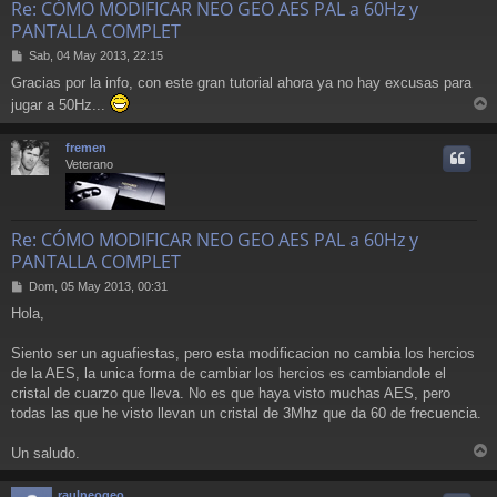
Re: CÓMO MODIFICAR NEO GEO AES PAL a 60Hz y
PANTALLA COMPLET
M
Sab, 04 May 2013, 22:15
e
Gracias por la info, con este gran tutorial ahora ya no hay excusas para
n
jugar a 50Hz...
s
r
a
j
r
fremen
e
i
Veterano
Re: CÓMO MODIFICAR NEO GEO AES PAL a 60Hz y
PANTALLA COMPLET
M
Dom, 05 May 2013, 00:31
e
Hola,
n
s
a
Siento ser un aguafiestas, pero esta modificacion no cambia los hercios
j
de la AES, la unica forma de cambiar los hercios es cambiandole el
e
cristal de cuarzo que lleva. No es que haya visto muchas AES, pero
todas las que he visto llevan un cristal de 3Mhz que da 60 de frecuencia.
Un saludo.
r
r
raulneogeo