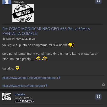
i
Lord MVS
Re: CÓMO MODIFICAR NEO GEO AES PAL a 60Hz y
PANTALLA COMPLET
M
Sab, 04 May 2013, 16:26
e
yo llegue al punto de comprarme mi N64 usa!!!
n
s
a
solo por el tema ntsc, y ver el mario 64 o el mario kart o el starfox en
j
ntsc, no tenia precio!!!!
e
saludos.
https://www.youtube.com/user/raulneogeo
https://www.twitch.tv/raulneogeo
r
r
grimeka
i
GIGA-POWER