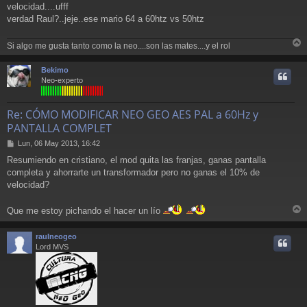
j
velocidad....ufff
e
verdad Raul?..jeje..ese mario 64 a 60htz vs 50htz
Si algo me gusta tanto como la neo....son las mates....y el rol
r
r
Bekimo
i
Neo-experto
Re: CÓMO MODIFICAR NEO GEO AES PAL a 60Hz y
PANTALLA COMPLET
M
Lun, 06 May 2013, 16:42
e
Resumiendo en cristiano, el mod quita las franjas, ganas pantalla
n
completa y ahorrarte un transformador pero no ganas el 10% de
s
a
velocidad?
j
e
Que me estoy pichando el hacer un lío
r
r
raulneogeo
i
Lord MVS