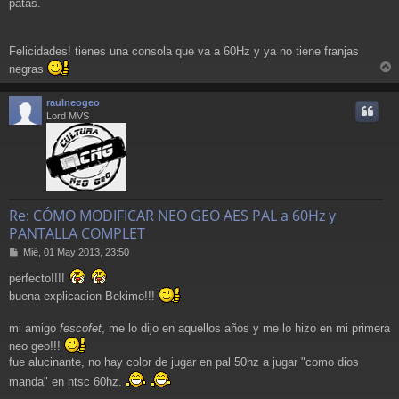
patas.
Felicidades! tienes una consola que va a 60Hz y ya no tiene franjas
negras
r
r
raulneogeo
i
Lord MVS
Re: CÓMO MODIFICAR NEO GEO AES PAL a 60Hz y
PANTALLA COMPLET
M
Mié, 01 May 2013, 23:50
e
perfecto!!!!
n
s
buena explicacion Bekimo!!!
a
j
mi amigo
fescofet
, me lo dijo en aquellos años y me lo hizo en mi primera
e
neo geo!!!
fue alucinante, no hay color de jugar en pal 50hz a jugar "como dios
manda" en ntsc 60hz.