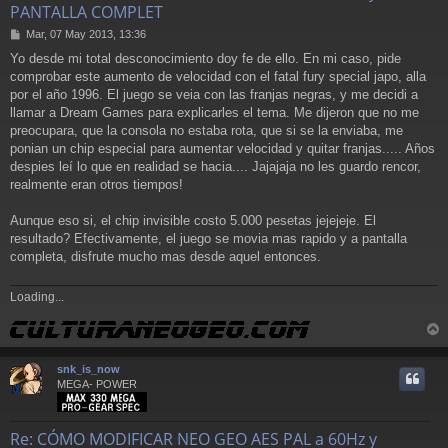
PANTALLA COMPLET
M
Mar, 07 May 2013, 13:36
e
Yo desde mi total desconocimiento doy fe de ello. En mi caso, pide
n
comprobar este aumento de velocidad con el fatal fury special japo, alla
s
a
por el año 1996. El juego se veia con las franjas negras, y me decidi a
j
llamar a Dream Games para explicarles el tema. Me dijeron que no me
e
preocupara, que la consola no estaba rota, que si se la enviaba, me
ponian un chip especial para aumentar velocidad y quitar franjas..... Años
despies leí lo que en realidad se hacia.... Jajajaja no les guardo rencor,
realmente eran otros tiempos!
Aunque eso si, el chip invisible costo 5.000 pesetas jejejeje. El
resultado? Efectivamente, el juego se movia mas rapido y a pantalla
completa, disfrute mucho mas desde aquel entonces.
Loading...
r
r
snk_is_now
i
MEGA- POWER
Re: CÓMO MODIFICAR NEO GEO AES PAL a 60Hz y