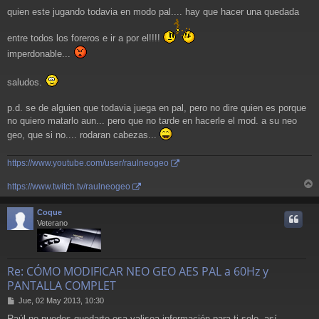
quien este jugando todavia en modo pal.... hay que hacer una quedada
entre todos los foreros e ir a por el!!!!
imperdonable...
saludos.
p.d. se de alguien que todavia juega en pal, pero no dire quien es porque
no quiero matarlo aun... pero que no tarde en hacerle el mod. a su neo
geo, que si no.... rodaran cabezas...
https://www.youtube.com/user/raulneogeo
https://www.twitch.tv/raulneogeo
r
r
Coque
i
Veterano
Re: CÓMO MODIFICAR NEO GEO AES PAL a 60Hz y
PANTALLA COMPLET
M
Jue, 02 May 2013, 10:30
e
Raúl no puedes quedarte esa valisoa información para ti solo, así