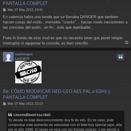
PANTALLA COMPLET
M
Mar, 07 May 2013, 13:41
e
En valencia había una tienda que se llamaba DANGER que tambien
n
hacian cosas del estilo...menudos "cracks"... hacian mods inexistentes a
s
a
las consolas del estilo...en fin...más que reprobable...
j
e
Pues lo bonito de este mod es que no necesita tener que poner ningún
interruptor ni agujerear la consola, es bien sencillo.
r
r
raulneogeo
i
Lord MVS
Re: CÓMO MODIFICAR NEO GEO AES PAL a 60Hz y
PANTALLA COMPLET
M
Mar, 07 May 2013, 15:13
e
n
LlorensBlood escribió:
s
Yo desde mi total desconocimiento doy fe de ello. En mi caso, pide
a
comprobar este aumento de velocidad con el fatal fury special japo, alla
j
por el año 1996. El juego se veia con las franjas negras, y me decidi a
e