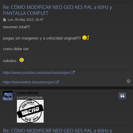
Re: CÓMO MODIFICAR NEO GEO AES PAL a 60Hz y
PANTALLA COMPLET
M
Lun, 06 May 2013, 16:47
e
resumen total!!!
n
s
a
juegas sin margenes y a velocidad original!!!!
j
e
como debe ser.
saludos.
https://www.youtube.com/user/raulneogeo
https://www.twitch.tv/raulneogeo
r
r
LlorensBlood
i
Lord Comandante
Re: CÓMO MODIFICAR NEO GEO AES PAL a 60Hz y