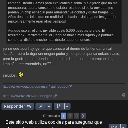
llamar a Dream Games para explicarles el tema. Me dijeron que no me
preocupara, que la consola no estaba rota, que si se la enviaba, me
ponian un chip especial para aumentar velocidad y quitar franjas.....
Años despies leí lo que en realidad se hacia.... Jajajaja no les guardo
rencor, realmente eran otros tiempos!
Aunque eso si, el chip invisible costo 5.000 pesetas jejejeje. El
resultado? Efectivamente, el juego se movia mas rapido y a pantalla
completa, disfrute mucho mas desde aquel entonces.
yo se que aqui hay gente que conoce al dueño de la tienda, un tal
"rafa".... pero lo digo sin ningun pudor y no quiero que se enfade nadie,
pero la gente de esa tienda.... como lo diria.... no me parecian "trigo
limpio"... me entendeis, no??
saludos.
https://www.youtube.com/user/raulneogeo
https://www.twitch.tv/raulneogeo
r
r
Responder
i
2
3
1
Siguiente
47 mensajes
Este sitio web utiliza cookies para asegurar que
Ir a