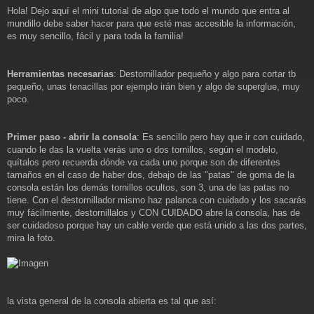
e
Hola! Dejo aquí el mini tutorial de algo que todo el mundo que entra al
n
mundillo debe saber hacer para que esté mas accesible la información,
s
a
es muy sencillo, fácil y para toda la familia!
j
e
Herramientas necesarias
: Destornillador pequeño y algo para cortar tb
pequeño, unas tenacillas por ejemplo irán bien y algo de superglue, muy
poco.
Primer paso - abrir la consola
: Es sencillo pero hay que ir con cuidado,
cuando le das la vuelta verás uno o dos tornillos, según el modelo,
quítalos pero recuerda dónde va cada uno porque son de diferentes
tamaños en el caso de haber dos, debajo de las "patas" de goma de la
consola están los demás tornillos ocultos, son 3, una de las patas no
tiene. Con el destornillador mismo haz palanca con cuidado y los sacarás
muy fácilmente, destornillalos y CON CUIDADO abre la consola, has de
ser cuidadoso porque hay un cable verde que está unido a las dos partes,
mira la foto.
la vista general de la consola abierta es tal que así: