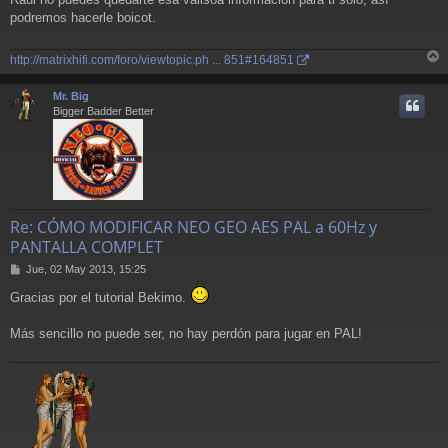
n
podremos hacerle boicot.
s
a
j
http://matrixhifi.com/foro/viewtopic.ph ... 851#164851
e
r
r
Mr. Big
i
Bigger Badder Better
Re: CÓMO MODIFICAR NEO GEO AES PAL a 60Hz y
PANTALLA COMPLET
M
Jue, 02 May 2013, 15:25
e
Gracias por el tutorial Bekimo.
n
s
a
Más sencillo no puede ser, no hay perdón para jugar en PAL!
j
e