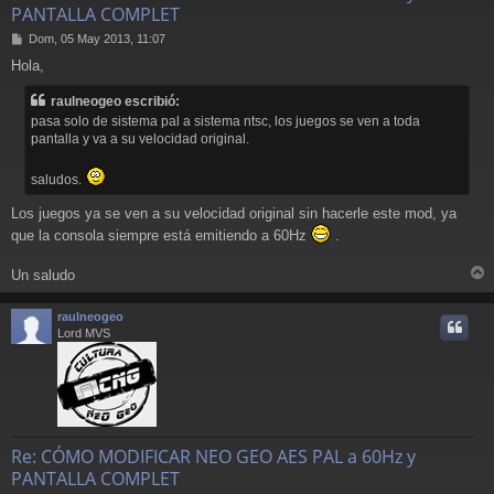
PANTALLA COMPLET
M
Dom, 05 May 2013, 11:07
e
Hola,
n
s
raulneogeo escribió:
a
j
pasa solo de sistema pal a sistema ntsc, los juegos se ven a toda
e
pantalla y va a su velocidad original.
saludos.
Los juegos ya se ven a su velocidad original sin hacerle este mod, ya
que la consola siempre está emitiendo a 60Hz
.
Un saludo
r
r
raulneogeo
i
Lord MVS
Re: CÓMO MODIFICAR NEO GEO AES PAL a 60Hz y
PANTALLA COMPLET