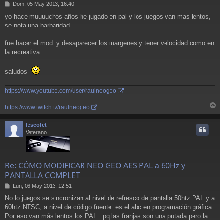
M
Dom, 05 May 2013, 16:40
e
yo hace muuuuchos años he jugado en pal y los juegos van mas lentos,
n
se nota una barbaridad...
s
a
j
fue hacer el mod. y desaparecer los margenes y tener velocidad como en
e
la recreativa....
saludos.
https://www.youtube.com/user/raulneogeo
https://www.twitch.tv/raulneogeo
r
r
fescofet
i
Veterano
Re: CÓMO MODIFICAR NEO GEO AES PAL a 60Hz y
PANTALLA COMPLET
M
Lun, 06 May 2013, 12:51
e
No lo juegos se sincronizan al nivel de refresco de pantalla 50htz PAL y a
n
60htz NTSC, a nivel de código fuente..es el abc en programación gráfica.
s
a
Por eso van más lentos los PAL...pq las franjas son una putada pero la