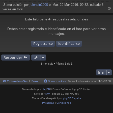
j
Última edición por
julencin2000
el Mar, 29 Mar 2016, 09:32, editado 6
e
veces en total.
r
r
Este hilo tiene
4
respuestas adicionales
i
Debes estar registrado e identificado en el foro para ver otros
mensajes.
Registrarse
Identificarse
Responder
1 mensaje • Página
1
de
1
Ir a
Cultura NeoGeo
Foro
Borrar cookies
Todos los horarios son
UTC+02:00
Desarrollado por
phpBB
® Forum Software © phpBB Limited
Style por
Arty
- phpBB 3.3 por MrGaby
Traducción al español por
phpBB España
Privacidad
|
Condiciones