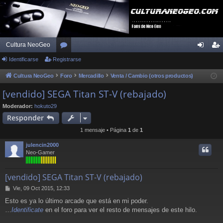
Cultura NeoGeo
Identificarse
Registrarse
or
de
eg
os
nti
ist
Cultura NeoGeo
Foro
Mercadillo
Venta / Cambio (otros productos)
fic
ra
[vendido] SEGA Titan ST-V (rebajado)
ar
rs
Moderador:
hokuto29
Responder
se
e
1 mensaje • Página
1
de
1
julencin2000
Neo-Gamer
[vendido] SEGA Titan ST-V (rebajado)
M
Vie, 09 Oct 2015, 12:33
e
Esto es ya lo último arcade que está en mi poder.
n
…
Identificate
en el foro para ver el resto de mensajes de este hilo.
s
a