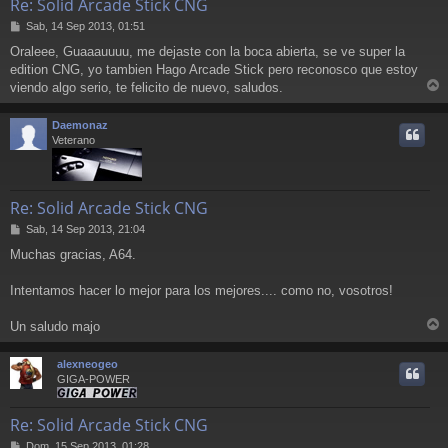
Re: Solid Arcade Stick CNG
M
Sab, 14 Sep 2013, 01:51
e
Oraleee, Guaaauuuu, me dejaste con la boca abierta, se ve super la
n
edition CNG, yo tambien Hago Arcade Stick pero reconosco que estoy
s
a
viendo algo serio, te felicito de nuevo, saludos.
r
j
e
r
Daemonaz
i
Veterano
Re: Solid Arcade Stick CNG
M
Sab, 14 Sep 2013, 21:04
e
Muchas gracias, A64.
n
s
a
Intentamos hacer lo mejor para los mejores.... como no, vosotros!
j
e
Un saludo majo
r
r
alexneogeo
i
GIGA-POWER
Re: Solid Arcade Stick CNG
M
Dom, 15 Sep 2013, 01:28