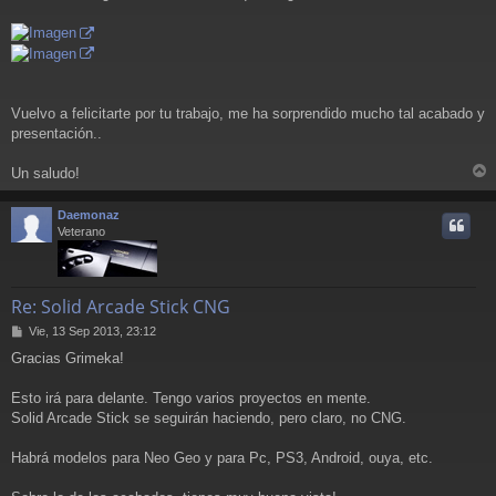
Vuelvo a felicitarte por tu trabajo, me ha sorprendido mucho tal acabado y
presentación..
Un saludo!
r
r
Daemonaz
i
Veterano
Re: Solid Arcade Stick CNG
M
Vie, 13 Sep 2013, 23:12
e
Gracias Grimeka!
n
s
a
Esto irá para delante. Tengo varios proyectos en mente.
j
Solid Arcade Stick se seguirán haciendo, pero claro, no CNG.
e
Habrá modelos para Neo Geo y para Pc, PS3, Android, ouya, etc.