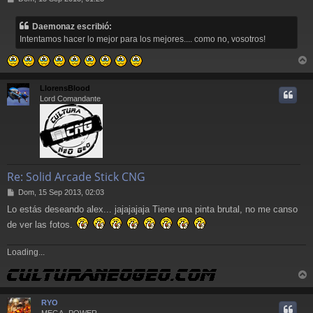
e
n
Daemonaz escribió:
s
Intentamos hacer lo mejor para los mejores.... como no, vosotros!
a
j
e
r
r
LlorensBlood
i
Lord Comandante
Re: Solid Arcade Stick CNG
M
Dom, 15 Sep 2013, 02:03
e
Lo estás deseando alex... jajajajaja Tiene una pinta brutal, no me canso
n
s
de ver las fotos.
a
j
Loading...
e
r
r
RYO
i