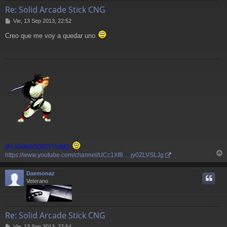
Re: Solid Arcade Stick CNG
M
Vie, 13 Sep 2013, 22:52
e
Creo que me voy a quedar uno
n
s
a
j
e
(FLAIXNEOGEO TUBE)
https://www.youtube.com/channel/UCc1Xf8 ... jy0ZLVSLJg
r
r
Daemonaz
i
Veterano
Re: Solid Arcade Stick CNG
M
Vie, 13 Sep 2013, 22:54