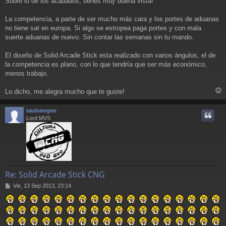
Sobre lo de los acabados, tienes muy buena vista!
La competencia, a parte de ser mucho más cara y los portes de aduanas
no tiene sat en europa. Si algo se estropea paga portes y con mala
suerte aduanas de nuevo. Sin contar las semanas sin tu mando.
El diseño de Solid Arcade Stick esta realizado con varios ángulos, el de
la competencia es plano, con lo que tendría que ser más económico,
menos trabajo.
Lo dicho, me alegra mucho que te guste!
r
r
raulneogeo
i
Lord MVS
Re: Solid Arcade Stick CNG
M
Vie, 13 Sep 2013, 23:14
e
n
s
a
j