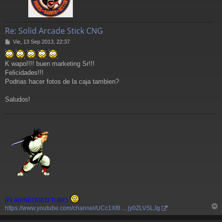
Re: Solid Arcade Stick CNG
M
Vie, 13 Sep 2013, 22:37
e
n
K wapo!!!! buen marketing Sr!!!
s
a
Felicidades!!!
j
Podrias hacer fotos de la caja tambien?
e
Saludos!
(FLAIXNEOGEO TUBE)
https://www.youtube.com/channel/UCc1Xf8 ... jy0ZLVSLJg
r
r