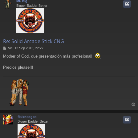
Mr. Big
e
i
Bigger Badder Better
Re: Solid Arcade Stick CNG
M
Vie, 13 Sep 2013, 22:27
e
Mother of God, que presentación más profesional!!
n
s
a
Precios please!!!
j
e
r
r
flaixneogeo
i
Bigger Badder Better