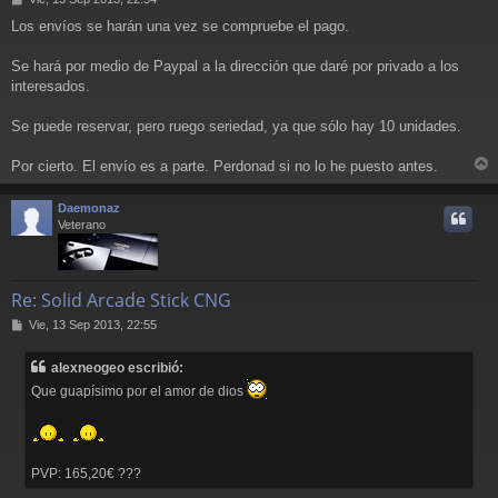
e
Los envíos se harán una vez se compruebe el pago.
n
s
a
Se hará por medio de Paypal a la dirección que daré por privado a los
j
interesados.
e
Se puede reservar, pero ruego seriedad, ya que sólo hay 10 unidades.
Por cierto. El envío es a parte. Perdonad si no lo he puesto antes.
r
r
Daemonaz
i
Veterano
Re: Solid Arcade Stick CNG
M
Vie, 13 Sep 2013, 22:55
e
n
alexneogeo escribió:
s
a
Que guapísimo por el amor de dios
j
e
PVP: 165,20€ ???