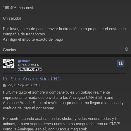
169.40€ más envío
Un saludo!
Por favor, antes de pagar, enviar la dirección para preguntar el envío a la
compañía de transportes.
Así digo el importe exacto del pago
Gracias
r
r
grimeka
i
GIGA-POWER
Re: Solid Arcade Stick CNG
M
Vie, 13 Sep 2013, 23:03
e
Puff, me quito el sombrero compañero, es un trabajo realmente
n
impresionante, nada que envidiar a las Analogue CMVS Slim and
s
a
Analogue Arcade Stick, al revés, sus productos no llegan a la calidad y
j
estética del tuyo ni por asomo.
e
Por cierto, cuando acabes con los sticks, y si los vendes todos y te
animas, a buen seguro tienes unas ventas aseguradas con un CMVS
como la Analogue, eso sí, con tu toque magistral: