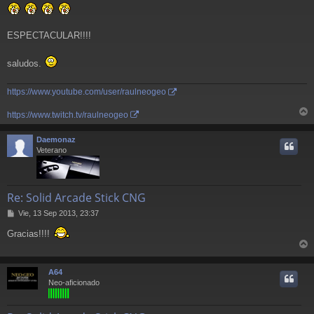
e
ESPECTACULAR!!!!
saludos.
https://www.youtube.com/user/raulneogeo
https://www.twitch.tv/raulneogeo
r
r
Daemonaz
i
Veterano
Re: Solid Arcade Stick CNG
M
Vie, 13 Sep 2013, 23:37
e
Gracias!!!!
n
s
r
a
j
r
A64
e
i
Neo-aficionado