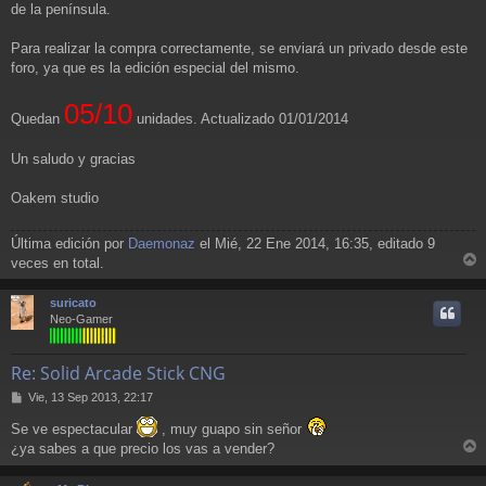
de la península.
Para realizar la compra correctamente, se enviará un privado desde este
foro, ya que es la edición especial del mismo.
05/10
Quedan
unidades. Actualizado 01/01/2014
Un saludo y gracias
Oakem studio
Última edición por
Daemonaz
el Mié, 22 Ene 2014, 16:35, editado 9
veces en total.
r
r
suricato
i
Neo-Gamer
Re: Solid Arcade Stick CNG
M
Vie, 13 Sep 2013, 22:17
e
Se ve espectacular
, muy guapo sin señor
n
s
¿ya sabes a que precio los vas a vender?
a
r
j
r