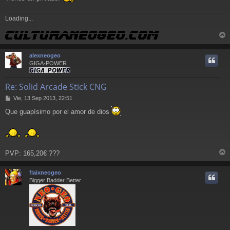
e
Loading...
r
r
alexneogeo
i
GIGA-POWER
Re: Solid Arcade Stick CNG
M
Vie, 13 Sep 2013, 22:51
e
Que guapísimo por el amor de dios
n
s
a
j
e
PVP: 165,20€ ???
r
r
flaixneogeo
i
Bigger Badder Better