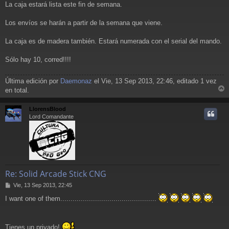
La caja estará lista este fin de semana.
n
s
a
Los envíos se harán a partir de la semana que viene.
j
e
La caja es de madera también. Estará numerada con el serial del mando.
Sólo hay 10, corred!!!!
Última edición por
Daemonaz
el Vie, 13 Sep 2013, 22:46, editado 1 vez
en total.
r
r
LlorensBlood
i
Lord Comandante
Re: Solid Arcade Stick CNG
M
Vie, 13 Sep 2013, 22:45
e
I want one of them...............................................
n
s
a
j
Tienes un privado!