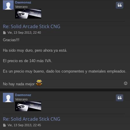
Daemonaz
i
Veterano
Re: Solid Arcade Stick CNG
M
Vie, 13 Sep 2013, 22:40
e
Gracias!!!
n
s
a
Ha sido muy duro, pero ahora ya está.
j
e
El precio es de 140 más IVA.
Es un precio muy bueno, dado los componentes y materiales empleados.
No hay nada mejor
r
r
Daemonaz
i
Veterano
Re: Solid Arcade Stick CNG
M
Vie, 13 Sep 2013, 22:45
e