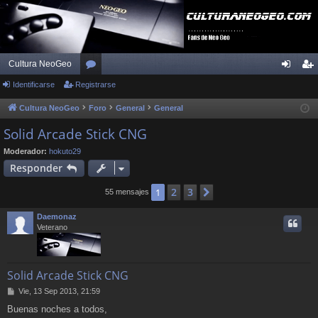
Cultura NeoGeo
Identificarse
Registrarse
or
de
eg
os
nti
ist
Cultura NeoGeo
Foro
General
General
fic
ra
Solid Arcade Stick CNG
ar
rs
Moderador:
hokuto29
Responder
se
e
2
3
1
Siguiente
55 mensajes
Daemonaz
Veterano
Solid Arcade Stick CNG
M
Vie, 13 Sep 2013, 21:59
e
Buenas noches a todos,
n