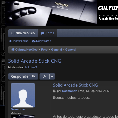
Cultura NeoGeo
Foros
Identificarse
Registrarse
Cultura NeoGeo
Foro
General
General
Solid Arcade Stick CNG
Moderador:
hokuto29
Responder
Solid Arcade Stick CNG
M
por
Daemonaz
»
Vie, 13 Sep 2013, 21:59
e
Buenas noches a todos,
n
s
a
Daemonaz
j
Veterano
e
Antes de todo, quiero agradecer a todos l