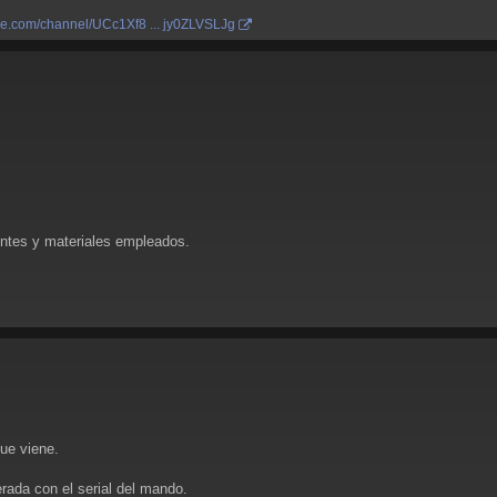
be.com/channel/UCc1Xf8 ... jy0ZLVSLJg
ntes y materiales empleados.
ue viene.
ada con el serial del mando.