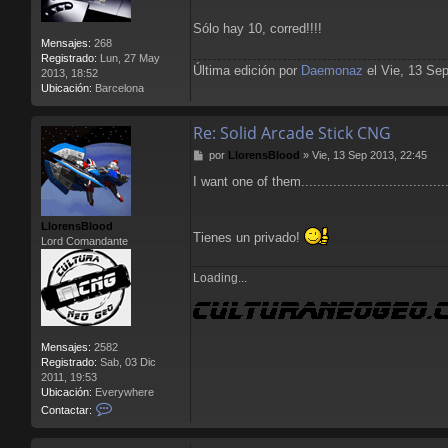
Sólo hay 10, corred!!!!
Mensajes:
268
Registrado:
Lun, 27 May
Última edición por
Daemonaz
el Vie, 13 Sep
2013, 18:52
Ubicación:
Barcelona
Re: Solid Arcade Stick CNG
M
por
LlorensBlood
»
Vie, 13 Sep 2013, 22:45
e
I want one of them.....................................
n
s
a
LlorensBlood
j
Tienes un privado!
Lord Comandante
e
Loading...
Mensajes:
2582
Registrado:
Sab, 03 Dic
2011, 19:53
Ubicación:
Everywhere
C
Contactar:
o
n