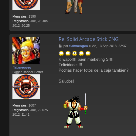
Mensajes:
1390
Registrado:
Jue, 28 Jun
2012, 20:25
Re: Solid Arcade Stick CNG
M
por
flaixneogeo
»
Vie, 13 Sep 2013, 22:37
e
n
K wapo!!!! buen marketing Sr!!!
s
a
Felicidades!!!
flaixneogeo
j
Podrias hacer fotos de la caja tambien?
Bigger Badder Better
e
Saludos!
Mensajes:
1007
Registrado:
Jue, 22 Nov
2012, 11:41