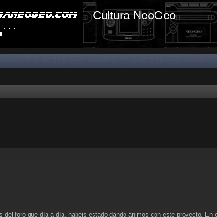
Cultura NeoGeo
os del foro que día a día, habéis estado dando ánimos con este proyecto. En 