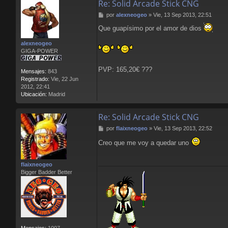
Re: Solid Arcade Stick CNG
t
a
M
por
alexneogeo
»
Vie, 13 Sep 2013, 22:51
c
e
t
Que guapísimo por el amor de dios
n
a
s
r
alexneogeo
a
L
GIGA-POWER
j
l
e
o
PVP: 165,20€ ???
r
Mensajes:
843
e
Registrado:
Vie, 22 Jun
n
2012, 22:41
s
Ubicación:
Madrid
B
l
Re: Solid Arcade Stick CNG
o
o
M
por
flaixneogeo
»
Vie, 13 Sep 2013, 22:52
d
e
Creo que me voy a quedar uno
n
s
a
flaixneogeo
j
Bigger Badder Better
e