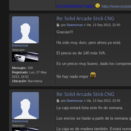
(FLAIXNEOGEO TUBE)
https://www.youtu
Re: Solid Arcade Stick CNG
M
por
Daemonaz
»
Vie, 13 Sep 2013, 22:40
e
Gracias!!!
n
s
a
Ha sido muy duro, pero ahora ya está.
Daemonaz
j
Veterano
e
El precio es de 140 más IVA.
Es un precio muy bueno, dado los compone
Mensajes:
268
Registrado:
Lun, 27 May
No hay nada mejor
2013, 18:52
Ubicación:
Barcelona
Re: Solid Arcade Stick CNG
M
por
Daemonaz
»
Vie, 13 Sep 2013, 22:45
e
La caja estará lista este fin de semana.
n
s
a
Los envíos se harán a partir de la semana q
Daemonaz
j
Veterano
e
La caja es de madera también. Estará numer