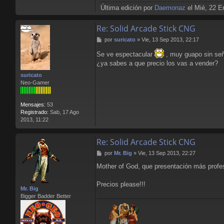
Última edición por
Daemonaz
el Mié, 22 En
Re: Solid Arcade Stick CNG
M
por
suricato
»
Vie, 13 Sep 2013, 22:17
e
Se ve espectacular
, muy guapo sin se
n
s
¿ya sabes a que precio los vas a vender?
a
suricato
j
Neo-Gamer
e
Mensajes:
53
Registrado:
Sab, 17 Ago
2013, 11:22
Re: Solid Arcade Stick CNG
M
por
Mr. Big
»
Vie, 13 Sep 2013, 22:27
e
Mother of God, que presentación más profe
n
s
a
Precios please!!!
Mr. Big
j
Bigger Badder Better
e