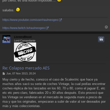
por cierto, es una ilusion imposible....
saludos.
https://www.youtube.com/user/raulneogeo
https://www.twitch.tv/raulneogeo
r
r
LlorensBlood
i
Lord Comandante
Re: Colapso mercado AES
M
Jue, 07 Nov 2013, 20:24
e
Muy cierto y de hecho, conozco el caso de Scalextric que hace ya
n
muchos años sacó su serie de coches Vintage, la cual podías encontrar
s
a
coches-réplica de los lanzados en los 60, 70 u 80, como el jaguar E, etc
j
etc etc pero claro, fabricados 20 o 30 años después. Esto provocó que
e
los Vintage se vendieran en el mercado de segunda mano a precio de
risa y que los originales, empezaran a subir de valor al ser deseados por
más y más coleccionistas.