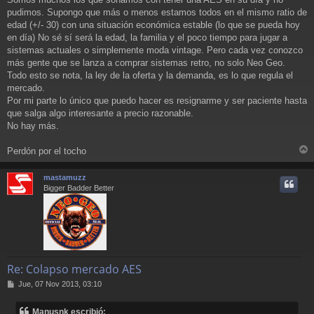
pudimos. Supongo que más o menos estamos todos en el mismo ratio de
edad (+/- 30) con una situación económica estable (lo que se pueda hoy
en día) No sé sí será la edad, la familia y el poco tiempo para jugar a
sistemas actuales o simplemente moda vintage. Pero cada vez conozco
más gente que se lanza a comprar sistemas retro, no solo Neo Geo.
Todo esto se nota, la ley de la oferta y la demanda, es lo que regula el
mercado.
Por mi parte lo único que puedo hacer es resignarme y ser paciente hasta
que salga algo interesante a precio razonable.
No hay más.
Perdón por el tocho
r
r
mastamuzz
i
Bigger Badder Better
Re: Colapso mercado AES
M
Jue, 07 Nov 2013, 03:10
e
n
Manusnk escribió: