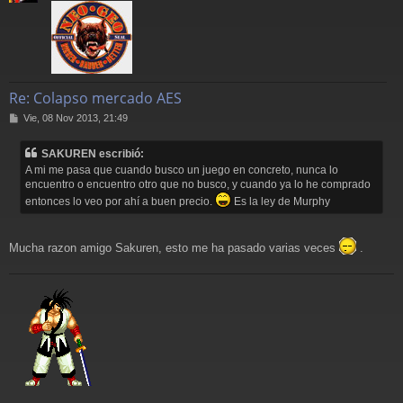
Re: Colapso mercado AES
M
Vie, 08 Nov 2013, 21:49
e
n
SAKUREN escribió:
s
A mi me pasa que cuando busco un juego en concreto, nunca lo
a
encuentro o encuentro otro que no busco, y cuando ya lo he comprado
j
e
entonces lo veo por ahí a buen precio.
Es la ley de Murphy
Mucha razon amigo Sakuren, esto me ha pasado varias veces
.