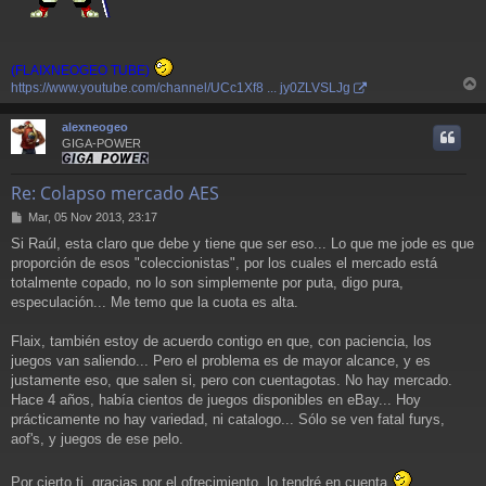
(FLAIXNEOGEO TUBE)
https://www.youtube.com/channel/UCc1Xf8 ... jy0ZLVSLJg
r
r
alexneogeo
i
GIGA-POWER
Re: Colapso mercado AES
M
Mar, 05 Nov 2013, 23:17
e
Si Raúl, esta claro que debe y tiene que ser eso... Lo que me jode es que
n
proporción de esos "coleccionistas", por los cuales el mercado está
s
a
totalmente copado, no lo son simplemente por puta, digo pura,
j
especulación... Me temo que la cuota es alta.
e
Flaix, también estoy de acuerdo contigo en que, con paciencia, los
juegos van saliendo... Pero el problema es de mayor alcance, y es
justamente eso, que salen si, pero con cuentagotas. No hay mercado.
Hace 4 años, había cientos de juegos disponibles en eBay... Hoy
prácticamente no hay variedad, ni catalogo... Sólo se ven fatal furys,
aof's, y juegos de ese pelo.
Por cierto ti, gracias por el ofrecimiento, lo tendré en cuenta