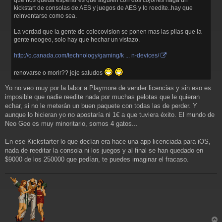
kickstart de consolas de AES y juegos de AES y lo reedite..hay que
reinventarse como sea.
La verdad que la gente de colecovision se ponen mas las pilas que la
gente neogeo, solo hay que hechar un vistazo.
http://o.canada.com/technology/gaming/k ... n-devices/
renovarse o morir?? jeje saludos
Yo no veo muy por la labor a Playmore de vender licencias y sin eso es
imposible que nadie reedite nada por muchas pelotas que le quieran
echar, si no le meterán un buen paquete con todas las de perder. Y
aunque lo hicieran yo no apostaría ni 1€ a que tuviera éxito. El mundo de
Neo Geo es muy minoritario, somos 4 gatos...
En ese Kickstarter lo que decían era hace una app licenciada para iOS,
nada de reeditar la consola ni los juegos y al final se han quedado en
$9000 de los 250000 que pedían, te puedes imaginar el fracaso.