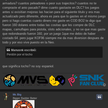
armadura? cuantos peleadores o peor sus trajecitos? cuantos no te
compraste el anio pasado? dime cuanto gastaste en DLC? los juegos
antes si exisitian mejoras las hacian para el siguiente titulo y era mas
actualizado pero diferente, ahora es para que lo gastes en el mismo juego
pero si hago cuentas cuanto dinero me gaste en COD BO2 te digo que
fueron 160 dolares entre todas las cositas que les compre de DLC
mapas, camuflajes para pistola, slots adicionales, y no se que mas gaste
que redondeando fueron 160, por un juego 1que me debio de haber
costado 64. pero jugar KOF96 siempre me da mas diversion despues de
todo y por eso vive puesto en la Neo.
Manusnk escribió:
Perdón por el tocho
que significa tocho? no soy espaniol.
r
r
Mr. Big
i
Bigger Badder Better