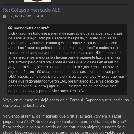
Re: Colapso mercado AES
M
Jue, 07 Nov 2013, 14:34
e
n
mastamuzz escribió:
s
y otra razon es todo ese material descargable que esta pensado antes
a
de sacar el juego, solo para sacarte mas pasta, cuantas supuestas
j
expansiones? cuantos camuflajes de armas? cuantos caballos con
e
armadura? cuantos peleadores o peor sus trajecitos? cuantos no te
compraste el anio pasado? dime cuanto gastaste en DLC? los juegos
antes si exisitian mejoras las hacian para el siguiente titulo y era mas
actualizado pero diferente, ahora es para que lo gastes en el mismo
juego pero si hago cuentas cuanto dinero me gaste en COD BO2 te
digo que fueron 160 dolares entre todas las cositas que les compre de
DLC mapas, camuflajes para pistola, slots adicionales, y no se que mas
gaste que redondeando fueron 160, por un juego 1que me debio de
haber costado 64. pero jugar KOF96 siempre me da mas diversion
despues de todo y por eso vive puesto en la Neo.
Vaya, en mi caso me dejé pasta en el Forza 4. Sopongo que si nadie las
comprara, no las harían.
Volviendo al tema, os imaginais que SNK Playmore volviera a sacar
juegos para AES? Se que es poco probable, pero podrían hacerlo ¿no?
Esto haría que bajara el precio de los cartuchos viejos y aumentaría el
stock. Desconozco si, económicamente, sería una opción viable para