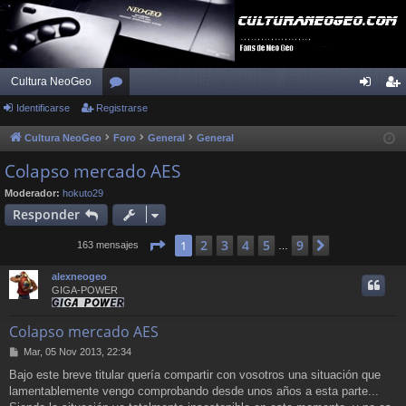
Cultura NeoGeo
Identificarse
Registrarse
or
de
eg
os
nti
ist
Cultura NeoGeo
Foro
General
General
fic
ra
Colapso mercado AES
ar
rs
Moderador:
hokuto29
Responder
se
e
Página
1
de
9
2
3
4
5
9
1
Siguiente
163 mensajes
…
alexneogeo
GIGA-POWER
Colapso mercado AES
M
Mar, 05 Nov 2013, 22:34
e
Bajo este breve titular quería compartir con vosotros una situación que
n
lamentablemente vengo comprobando desde unos años a esta parte...
s
a