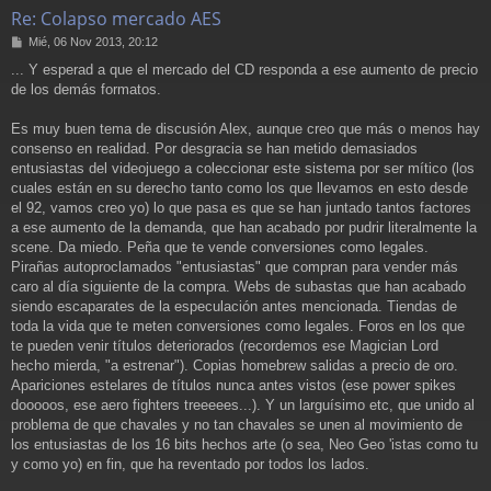
Re: Colapso mercado AES
M
Mié, 06 Nov 2013, 20:12
e
... Y esperad a que el mercado del CD responda a ese aumento de precio
n
de los demás formatos.
s
a
j
Es muy buen tema de discusión Alex, aunque creo que más o menos hay
e
consenso en realidad. Por desgracia se han metido demasiados
entusiastas del videojuego a coleccionar este sistema por ser mítico (los
cuales están en su derecho tanto como los que llevamos en esto desde
el 92, vamos creo yo) lo que pasa es que se han juntado tantos factores
a ese aumento de la demanda, que han acabado por pudrir literalmente la
scene. Da miedo. Peña que te vende conversiones como legales.
Pirañas autoproclamados "entusiastas" que compran para vender más
caro al día siguiente de la compra. Webs de subastas que han acabado
siendo escaparates de la especulación antes mencionada. Tiendas de
toda la vida que te meten conversiones como legales. Foros en los que
te pueden venir títulos deteriorados (recordemos ese Magician Lord
hecho mierda, "a estrenar"). Copias homebrew salidas a precio de oro.
Apariciones estelares de títulos nunca antes vistos (ese power spikes
dooooos, ese aero fighters treeeees...). Y un larguísimo etc, que unido al
problema de que chavales y no tan chavales se unen al movimiento de
los entusiastas de los 16 bits hechos arte (o sea, Neo Geo 'istas como tu
y como yo) en fin, que ha reventado por todos los lados.