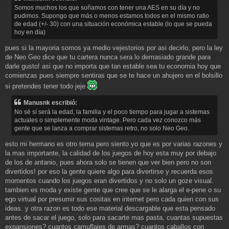
s
Somos muchos los que soñamos con tener una AES en su día y no
a
pudimos. Supongo que más o menos estamos todos en el mismo ratio
j
de edad (+/- 30) con una situación económica estable (lo que se pueda
e
hoy en día)
pues si la mayoria somos ya medio vejestorios por asi decirlo, pero la ley
de Neo Geo dice que tu cartera nunca sera lo demasiado grande para
darle gusto! asi que no importa que tan estable sea tu economia hoy que
comienzas pues siempre sentiras que se te hace un ahujero en el bolsillo
si pretendes tener todo jeje
Manusnk escribió:
No sé sí será la edad, la familia y el poco tiempo para jugar a sistemas
actuales o simplemente moda vintage. Pero cada vez conozco más
gente que se lanza a comprar sistemas retro, no solo Neo Geo.
esto mi hermano es otro tema pero siento yo que es por varias razones y
la mas importante, la calidad de los juegos de hoy esta muy por debajo
de los de antanio, pues ahora solo se tienen que ver bien pero no son
divertidos! por eso la gente quiere algo para divertirse y recuerda esos
momentos cuando los juegos eran divertidos y no solo un goze visual.
tambien es moda y existe gente que cree que se le alarga el e-pene o su
ego virtual por presumir sus cositas en internet pero cada quien con sus
ideas. y otra razon es todo ese material descargable que esta pensado
antes de sacar el juego, solo para sacarte mas pasta, cuantas supuestas
expansiones? cuantos camuflajes de armas? cuantos caballos con