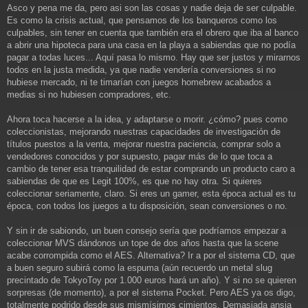
Asco y pena me da, pero asi son las cosas y nadie deja de ser culpable.
Es como la crisis actual, que pensamos de los banqueros como los
culpables, sin tener en cuenta que también era el obrero que iba al banco
a abrir una hipoteca para una casa en la playa a sabiendas que no podía
pagar a todas luces... Aquí pasa lo mismo. Hay que ser justos y mirarnos
todos en la justa medida, ya que nadie vendería conversiones si no
hubiese mercado, ni te timarían con juegos homebrew acabados a
medias si no hubiesen compradores, etc.
Ahora toca hacerse a la idea, y adaptarse o morir. ¿cómo? pues como
coleccionistas, mejorando nuestras capacidades de investigación de
títulos puestos a la venta, mejorar nuestra paciencia, comprar solo a
vendedores conocidos y por supuesto, pagar más de lo que toca a
cambio de tener esa tranquilidad de estar comprando un producto caro a
sabiendas de que es Legit 100%, es que no hay otra. Si quieres
coleccionar seriamente, claro. Si eres un gamer, esta época actual es tu
época, con todos los juegos a tu disposición, sean conversiones o no.
Y sin ir de sabiondo, un buen consejo sería que podríamos empezar a
coleccionar MVS dándonos un tope de dos años hasta que la scene
acabe corrompida como el AES. Alternativa? Ir a por el sistema CD, que
a buen seguro subirá como la espuma (aún recuerdo un metal slug
precintado de TokyoToy por 1.000 euros hará un año). Y si no se quieren
sorpresas (de momento), a por el sistema Pocket. Pero AES ya os digo,
totalmente podrido desde sus mismísimos cimientos. Demasiada ansia