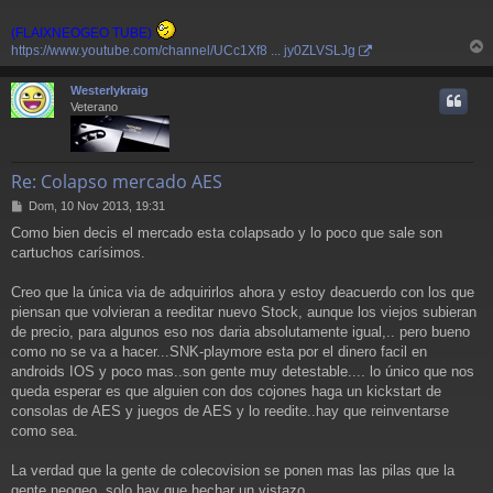
(FLAIXNEOGEO TUBE)
https://www.youtube.com/channel/UCc1Xf8 ... jy0ZLVSLJg
r
r
Westerlykraig
i
Veterano
Re: Colapso mercado AES
M
Dom, 10 Nov 2013, 19:31
e
Como bien decis el mercado esta colapsado y lo poco que sale son
n
cartuchos carísimos.
s
a
j
Creo que la única via de adquirirlos ahora y estoy deacuerdo con los que
e
piensan que volvieran a reeditar nuevo Stock, aunque los viejos subieran
de precio, para algunos eso nos daria absolutamente igual,.. pero bueno
como no se va a hacer...SNK-playmore esta por el dinero facil en
androids IOS y poco mas..son gente muy detestable.... lo único que nos
queda esperar es que alguien con dos cojones haga un kickstart de
consolas de AES y juegos de AES y lo reedite..hay que reinventarse
como sea.
La verdad que la gente de colecovision se ponen mas las pilas que la
gente neogeo, solo hay que hechar un vistazo.