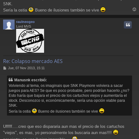
SNK.
Sería la ostia
Bueno de ilusiones también se vive
r
r
raulneogeo
i
Lord MVS
Re: Colapso mercado AES
M
Jue, 07 Nov 2013, 15:11
e
n
Manusnk escribió:
s
Volviendo al tema, os imaginais que SNK Playmore volviera a sacar
a
juegos para AES? Se que es poco probable, pero podrían hacerlo ¿no?
j
Esto haría que bajara el precio de los cartuchos viejos y aumentaría el
e
stock. Desconozco si, económicamente, sería una opción viable para
SNK.
Sería la ostia
Bueno de ilusiones también se vive
Ufffff.....creo que eso dispararia aun mas el precio de los cartuchos
"viejos", es mas, yo personalmente los buscaria aun mas!!!!