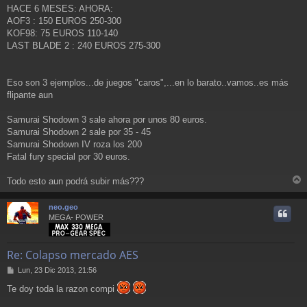
HACE 6 MESES: AHORA:
AOF3 : 150 EUROS 250-300
KOF98: 75 EUROS 110-140
LAST BLADE 2 : 240 EUROS 275-300
Eso son 3 ejemplos...de juegos "caros",...en lo barato..vamos..es más
flipante aun
Samurai Shodown 3 sale ahora por unos 80 euros.
Samurai Shodown 2 sale por 35 - 45
Samurai Shodown IV roza los 200
Fatal fury special por 30 euros.
Todo esto aun podrá subir más???
r
r
neo.geo
i
MEGA- POWER
Re: Colapso mercado AES
M
Lun, 23 Dic 2013, 21:56
e
Te doy toda la razon compi
n
s