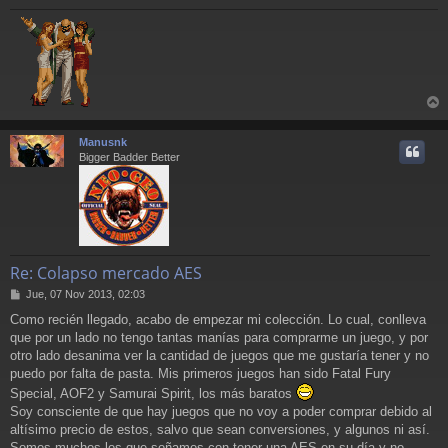
r
r
Manusnk
i
Bigger Badder Better
Re: Colapso mercado AES
M
Jue, 07 Nov 2013, 02:03
e
Como recién llegado, acabo de empezar mi colección. Lo cual, conlleva
n
que por un lado no tengo tantas manías para comprarme un juego, y por
s
a
otro lado desanima ver la cantidad de juegos que me gustaría tener y no
j
puedo por falta de pasta. Mis primeros juegos han sido Fatal Fury
e
Special, AOF2 y Samurai Spirit, los más baratos
Soy consciente de que hay juegos que no voy a poder comprar debido al
altísimo precio de estos, salvo que sean conversiones, y algunos ni así.
Somos muchos los que soñamos con tener una AES en su día y no