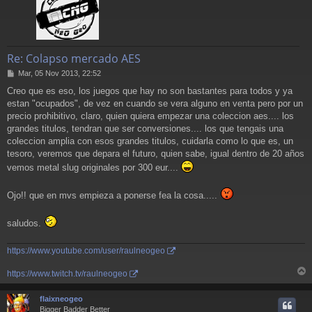
Re: Colapso mercado AES
M
Mar, 05 Nov 2013, 22:52
e
Creo que es eso, los juegos que hay no son bastantes para todos y ya
n
estan "ocupados", de vez en cuando se vera alguno en venta pero por un
s
a
precio prohibitivo, claro, quien quiera empezar una coleccion aes.... los
j
grandes titulos, tendran que ser conversiones.... los que tengais una
e
coleccion amplia con esos grandes titulos, cuidarla como lo que es, un
tesoro, veremos que depara el futuro, quien sabe, igual dentro de 20 años
vemos metal slug originales por 300 eur....
Ojo!! que en mvs empieza a ponerse fea la cosa.....
saludos.
https://www.youtube.com/user/raulneogeo
https://www.twitch.tv/raulneogeo
r
r
flaixneogeo
i
Bigger Badder Better