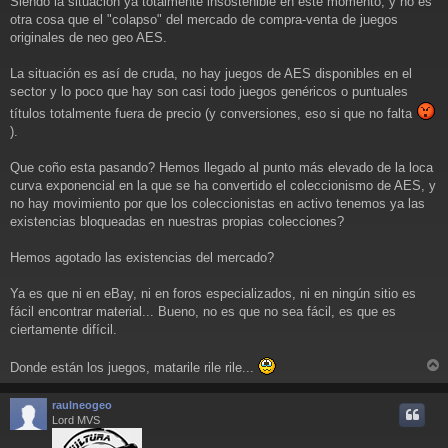
Siendo la situación ya totalmente insostenible en este momento, y no es
j
otra cosa que el "colapso" del mercado de compra-venta de juegos
e
originales de neo geo AES.
La situación es así de cruda, no hay juegos de AES disponibles en el
sector y lo poco que hay son casi todo juegos genéricos o puntuales
títulos totalmente fuera de precio (y conversiones, eso si que no falta
).
Que coño esta pasando? Hemos llegado al punto más elevado de la loca
curva exponencial en la que se ha convertido el coleccionismo de AES, y
no hay movimiento por que los coleccionistas en activo tenemos ya las
existencias bloqueadas en nuestras propias colecciones?
Hemos agotado las existencias del mercado?
Ya es que ni en eBay, ni en foros especializados, ni en ningún sitio es
fácil encontrar material... Bueno, no es que no sea fácil, es que es
ciertamente difícil.
Donde están los juegos, matarile rile rile...
r
r
raulneogeo
i
Lord MVS