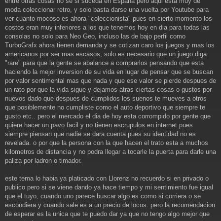
entre otras cosas no se si suceda en España pero aqui esta muy de
moda coleccionar retro, y solo basta darse una vuelta por Youtube para
ver cuanto mocoso es ahora "coleccionista" pues en cierto momento los
costos eran muy inferiores a los que tenemos hoy en dia para todas las
consolas no solo para Neo Geo, incluso las de bajo perfil como
TurboGrafx ahora tienen demanda y se cotizan caro los juegos y mas los
americanos por ser mas escasos, solo es necesario que un juego diga
"rare" para que la gente se abalance a comprarlos pensando que esta
haciendo la mejor inversion de su vida en lugar de pensar que se buscan
por valor sentimental mas que nada y que ese valor se pierde despues de
un rato por que la vida sigue y dejamos atras ciertas cosas o gustos por
nuevos dado que despues de cumplidos los suenos te mueves a otros
que posiblemente no cumpliste como el auto deportivo que siempre te
gusto etc.. pero el mercado el dia de hoy esta corrompido por gente que
quiere hacer un pavo facil y no tienen escrupulos en internet pues
siempre piensan que nadie se dara cuenta pues su identidad no es
revelada. o por que la persona con la que hacen el trato esta a muchos
kilometros de distancia y no podra llegar a tocarle la puerta para darle una
paliza por ladron o timador.
este tema lo habia ya platicado con Llorenz no recuerdo si en privado o
publico pero si se viene dando ya hace tiempo y mi sentimiento fue igual
que el tuyo, cuando uno parece buscar algo es como si corriera o se
escondiera y cuando sale es a un precio de locos. pero la recomendacion
de esperar es la unica que te puedo dar ya que no tengo algo mejor que