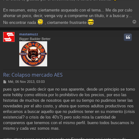
En resumen, estoy ciertamente asqueado con el tema... Me da por culo
ahorrar un poco, decir, venga voy a comprarme un título, ir a buscar y...
No encontrar nada
, ciertamente frustrante
r
r
mastamuzz
i
Bigger Badder Better
Re: Colapso mercado AES
M
Mié, 06 Nov 2013, 03:03
e
pues que te puedo decir que no sea aparente, desde un principio se tomo
n
este hobby como elitista por lo prohibitivo de los precios, por eso las
s
a
historias de muchos de nosotros que en su tiempo no pudimos tener las
j
novedades por el alto costo, y ahora que somos adultos productivos nos
e
enfocamos a buscar aquello que no pudimos tener en su momento (crisis
existencial? o crisis de los 40's?) pero solo mira la cantidad de
companeros que tenemos con el mismo perfil. bueno todos buscamos lo
mismo y cada vez somos mas.