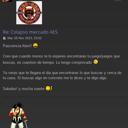
Re: Colapso mercado AES
M
Mar, 05 Nov 2013, 23:02
e
Pasciencia Alex!!
n
s
a
Creo que cuando menos te lo esperes encontraras tu juego/juegos que
j
buscas, es cuestion de tiempo. Lo tengo comprovado
.
e
Ya veras que te llegara el dia que encontraras lo que buscas y cerca de
tu casa. Si buscas algo en concreto me lo dices y te digo algo.
Saludos! y mucha suerte