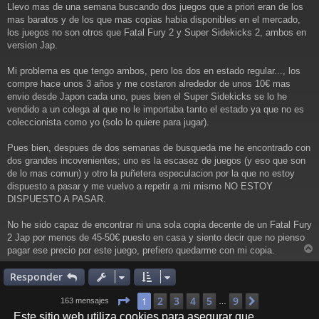
a
Llevo mas de una semana buscando dos juegos que a priori eran de los
j
mas baratos y de los que mas copias habia disponibles en el mercado,
e
los juegos no son otros que Fatal Fury 2 y Super Sidekicks 2, ambos en
version Jap.
Mi problema es que tengo ambos, pero los dos en estado regular..., los
compre hace unos 3 años y me costaron alrededor de unos 10€ mas
envio desde Japon cada uno, pues bien el Super Sidekicks se lo he
vendido a un colega al que no le importaba tanto el estado ya que no es
coleccionista como yo (solo lo quiere para jugar).
Pues bien, despues de dos semanas de busqueda me he encontrado con
dos grandes incovenientes; uno es la escasez de juegos (y eso que son
de lo mas comun) y otro la puñetera especulacion por la que no estoy
dispuesto a pasar y me vuelvo a repetir a mi mismo NO ESTOY
DISPUESTO A PASAR.
No he sido capaz de encontrar ni una sola copia decente de un Fatal Fury
2 Jap por menos de 45-50€ puesto en casa y siento decir que no pienso
pagar ese precio por este juego, prefiero quedarme con mi copia.
r
r
Responder
i
Página
1
de
9
2
3
4
5
9
1
Siguiente
163 mensajes
…
Este sitio web utiliza cookies para asegurar que