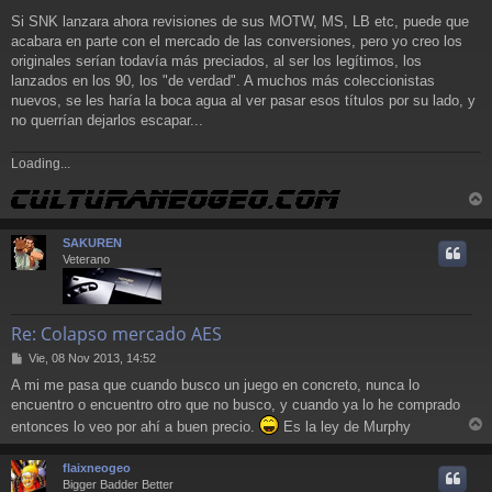
Si SNK lanzara ahora revisiones de sus MOTW, MS, LB etc, puede que
acabara en parte con el mercado de las conversiones, pero yo creo los
originales serían todavía más preciados, al ser los legítimos, los
lanzados en los 90, los "de verdad". A muchos más coleccionistas
nuevos, se les haría la boca agua al ver pasar esos títulos por su lado, y
no querrían dejarlos escapar...
Loading...
r
r
SAKUREN
i
Veterano
Re: Colapso mercado AES
M
Vie, 08 Nov 2013, 14:52
e
A mi me pasa que cuando busco un juego en concreto, nunca lo
n
encuentro o encuentro otro que no busco, y cuando ya lo he comprado
s
a
entonces lo veo por ahí a buen precio.
Es la ley de Murphy
j
r
e
r
flaixneogeo
i
Bigger Badder Better