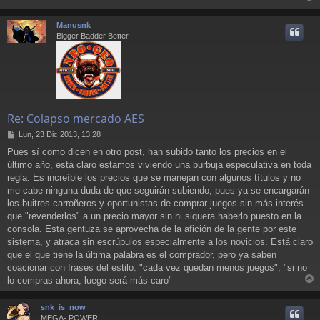
r
r
Manusnk
i
Bigger Badder Better
Re: Colapso mercado AES
M
Lun, 23 Dic 2013, 13:28
e
Pues sí como dicen en otro post, han subido tanto los precios en el
n
último año, está claro estamos viviendo una burbuja especulativa en toda
s
a
regla. Es increíble los precios que se manejan con algunos títulos y no
j
me cabe ninguna duda de que seguirán subiendo, pues ya se encargarán
e
los buitres carroñeros y oportunistas de comprar juegos sin más interés
que "revenderlos" a un precio mayor sin ni siquera haberlo puesto en la
consola. Esta gentuza se aprovecha de la afición de la gente por este
sistema, y atraca sin escrúpulos especialmente a los novicios. Está claro
que el que tiene la última palabra es el comprador, pero ya saben
coacionar con frases del estilo: "cada vez quedan menos juegos", "si no
lo compras ahora, luego será más caro"
r
r
snk_is_now
i
MEGA- POWER