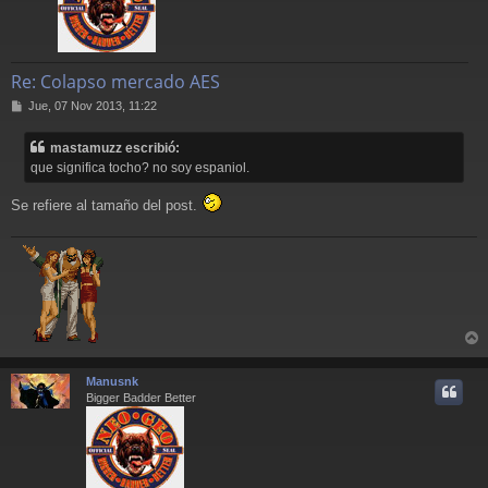
Re: Colapso mercado AES
M
Jue, 07 Nov 2013, 11:22
e
n
mastamuzz escribió:
s
que significa tocho? no soy espaniol.
a
j
e
Se refiere al tamaño del post.
r
r
Manusnk
i
Bigger Badder Better