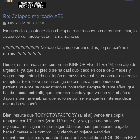
Re: Colapso mercado AES
M
Lun, 23 Dic 2013, 13:50
e
En unos dias, postearé algo al respecto de todo esto que os hará flipar, lo
n
acabo de comprobar esta misma mañana.
s
a
j
///////////////////////////// No hace falta esperar unos dias, lo postearé hoy
e
mismo.////////////////////
Bueno, esta mañana me compré un KINF OF FIGHTERS 98, con algo de
urgencia, ya que su precio se ha casi duplicado en cosa de 6 meses y
según tengo entendido en Japón empieza a ser difícil encontrar una copia
completa. (esto lo se por un amigo de confianza que conozco en
persona, que me ha demostrado su honradez siempre durante años, que
ha ido físicamente allí, que tiene una tienda y que va una vez al año a
Japón a por material, asi que no lo se por sellers que les interesa decir
que todo escasea).
Bien, resulta que TOKYOTOYFACTORY (ai ai ai) vende una copia
rebajada por 101 euros (valia 119 antes), y yo, pues como la veo
cojonuda, me "aguanto" por pagar 30 euros más que hubiese pagado
hace 6 meses y la compro.... y viendo en objetos vendidos
recientemente, me doy cuenta de que se ha vendido un KOF 98 con ESA