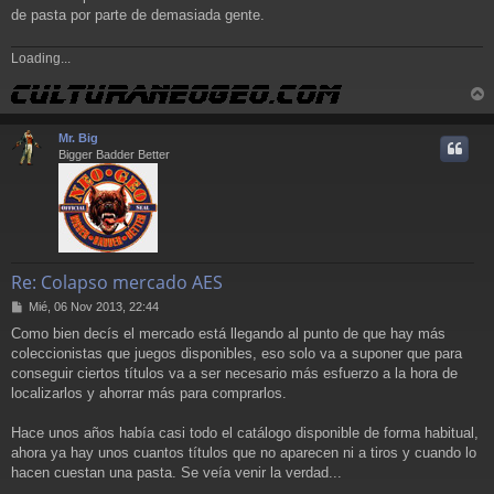
de pasta por parte de demasiada gente.
Loading...
r
r
Mr. Big
i
Bigger Badder Better
Re: Colapso mercado AES
M
Mié, 06 Nov 2013, 22:44
e
Como bien decís el mercado está llegando al punto de que hay más
n
coleccionistas que juegos disponibles, eso solo va a suponer que para
s
a
conseguir ciertos títulos va a ser necesario más esfuerzo a la hora de
j
localizarlos y ahorrar más para comprarlos.
e
Hace unos años había casi todo el catálogo disponible de forma habitual,
ahora ya hay unos cuantos títulos que no aparecen ni a tiros y cuando lo
hacen cuestan una pasta. Se veía venir la verdad...