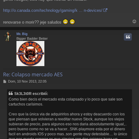
http://o.canada.com/technology/gaming/k ... n-devices/
renovarse o morir?? jeje saludos
r
r
Mr. Big
i
Bigger Badder Better
Re: Colapso mercado AES
M
Dom, 10 Nov 2013, 22:05
e
n
Sk3L3t0R escribió:
s
Como bien decis el mercado esta colapsado y lo poco que sale son
a
cartuchos carísimos.
j
e
Creo que la única via de adquirirlos ahora y estoy deacuerdo con los
que piensan que volvieran a reeditar nuevo Stock, aunque los viejos
subieran de precio, para algunos eso nos daria absolutamente igual,..
pero bueno como no se va a hacer...SNK-playmore esta por el dinero
facil en androids IOS y poco mas..son gente muy detestable.... lo único
que nos queda esperar es que alguien con dos cojones haga un