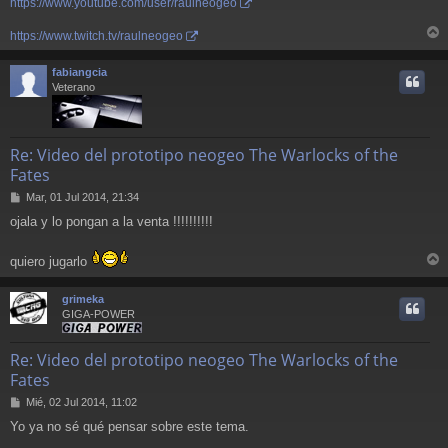
https://www.youtube.com/user/raulneogeo
https://www.twitch.tv/raulneogeo
r
r
fabiangcia
i
Veterano
Re: Video del prototipo neogeo The Warlocks of the
Fates
M
Mar, 01 Jul 2014, 21:34
e
ojala y lo pongan a la venta !!!!!!!!!!
n
s
a
quiero jugarlo
j
r
e
r
grimeka
i
GIGA-POWER
Re: Video del prototipo neogeo The Warlocks of the
Fates
M
Mié, 02 Jul 2014, 11:02
e
Yo ya no sé qué pensar sobre este tema.
n
s