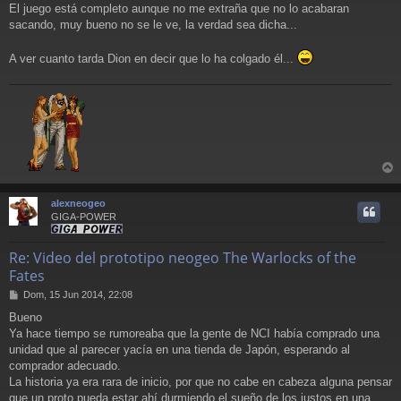
a
El juego está completo aunque no me extraña que no lo acabaran
j
sacando, muy bueno no se le ve, la verdad sea dicha...
e
A ver cuanto tarda Dion en decir que lo ha colgado él...
r
r
alexneogeo
i
GIGA-POWER
Re: Video del prototipo neogeo The Warlocks of the
Fates
M
Dom, 15 Jun 2014, 22:08
e
Bueno
n
Ya hace tiempo se rumoreaba que la gente de NCI había comprado una
s
a
unidad que al parecer yacía en una tienda de Japón, esperando al
j
comprador adecuado.
e
La historia ya era rara de inicio, por que no cabe en cabeza alguna pensar
que un proto pueda estar ahí durmiendo el sueño de los justos en una