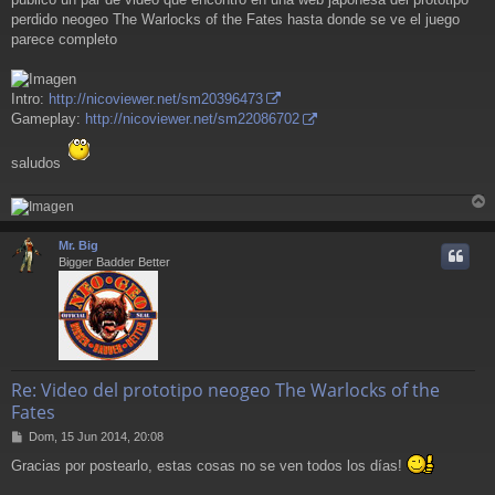
s
a
perdido neogeo The Warlocks of the Fates hasta donde se ve el juego
j
parece completo
e
Intro:
http://nicoviewer.net/sm20396473
Gameplay:
http://nicoviewer.net/sm22086702
saludos
r
r
Mr. Big
i
Bigger Badder Better
Re: Video del prototipo neogeo The Warlocks of the
Fates
M
Dom, 15 Jun 2014, 20:08
e
Gracias por postearlo, estas cosas no se ven todos los días!
n
s