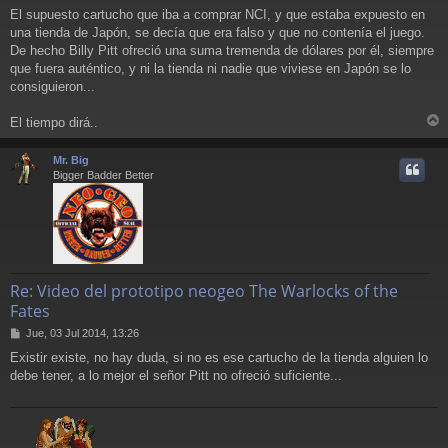
a
El supuesto cartucho que iba a comprar NCI, y que estaba expuesto en
j
una tienda de Japón, se decía que era falso y que no contenía el juego.
e
De hecho Billy Pitt ofreció una suma tremenda de dólares por él, siempre
que fuera auténtico, y ni la tienda ni nadie que viviese en Japón se lo
consiguieron...
El tiempo dirá..
r
r
Mr. Big
i
Bigger Badder Better
Re: Video del prototipo neogeo The Warlocks of the
Fates
M
Jue, 03 Jul 2014, 13:26
e
Existir existe, no hay duda, si no es ese cartucho de la tienda alguien lo
n
debe tener, a lo mejor el señor Pitt no ofreció suficiente...
s
a
j
e