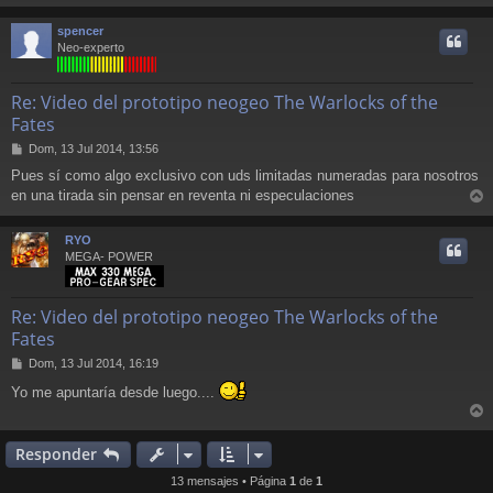
a
r
j
r
spencer
e
i
Neo-experto
Re: Video del prototipo neogeo The Warlocks of the
Fates
M
Dom, 13 Jul 2014, 13:56
e
Pues sí como algo exclusivo con uds limitadas numeradas para nosotros
n
en una tirada sin pensar en reventa ni especulaciones
s
r
a
j
r
RYO
e
i
MEGA- POWER
Re: Video del prototipo neogeo The Warlocks of the
Fates
M
Dom, 13 Jul 2014, 16:19
e
Yo me apuntaría desde luego....
n
s
r
a
j
r
Responder
e
i
13 mensajes • Página
1
de
1