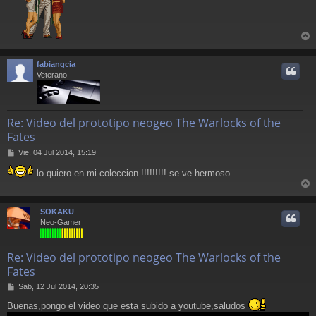
r
r
fabiangcia
i
Veterano
Re: Video del prototipo neogeo The Warlocks of the
Fates
M
Vie, 04 Jul 2014, 15:19
e
lo quiero en mi coleccion !!!!!!!!! se ve hermoso
n
s
r
a
j
r
SOKAKU
e
i
Neo-Gamer
Re: Video del prototipo neogeo The Warlocks of the
Fates
M
Sab, 12 Jul 2014, 20:35
e
Buenas,pongo el video que esta subido a youtube,saludos
n