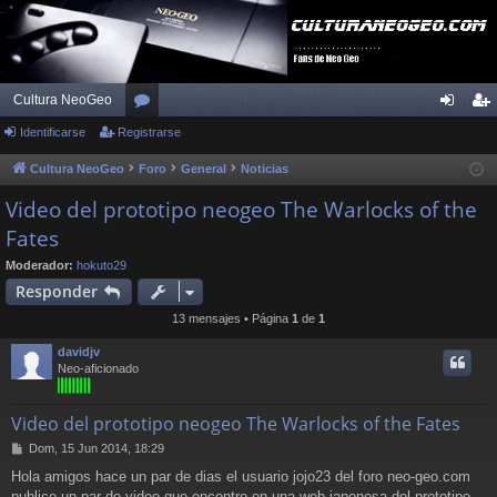
Cultura NeoGeo
Identificarse
Registrarse
or
de
eg
os
nti
ist
Cultura NeoGeo
Foro
General
Noticias
fic
ra
Video del prototipo neogeo The Warlocks of the
Fates
ar
rs
se
e
Moderador:
hokuto29
Responder
13 mensajes • Página
1
de
1
davidjv
Neo-aficionado
Video del prototipo neogeo The Warlocks of the Fates
M
Dom, 15 Jun 2014, 18:29
e
Hola amigos hace un par de dias el usuario jojo23 del foro neo-geo.com
n
publico un par de video que encontro en una web japonesa del prototipo